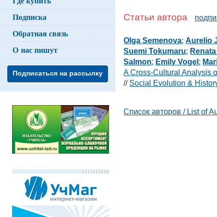
Где купить
Подписка
Статьи автора
подпи
Обратная связь
Olga Semenova
;
Aurelio
О нас пишут
Suemi Tokumaru
;
Renata 
Salmon
;
Emily Vogel
;
Mar
A Cross-Cultural Analysis 
Подписаться на рассылку
//
Social Evolution & Histo
Список авторов / List of A