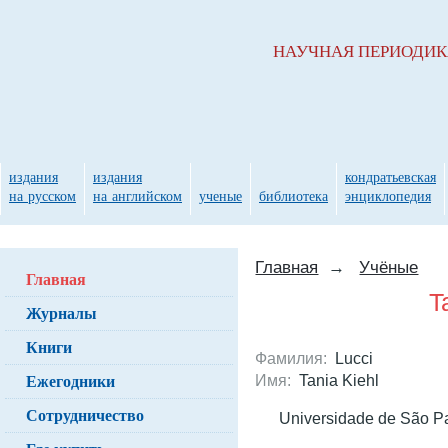
НАУЧНАЯ ПЕРИОДИ
издания
издания
кондратьевская
на русском
на английском
ученые
библиотека
энциклопедия
Главная
→
Учёные
Главная
T
Журналы
Книги
Фамилия:
Lucci
Ежегодники
Имя:
Tania Kiehl
Сотрудничество
Universidade de São Pa