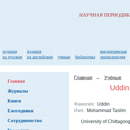
НАУЧНАЯ ПЕРИОДИ
издания
издания
кондратьевская
на русском
на английском
ученые
библиотека
энциклопедия
Главная
→
Учёные
Главная
Uddin
Журналы
Книги
Фамилия:
Uddin
Ежегодники
Имя:
Mohammad Taslim
Сотрудничество
University of Chittagon