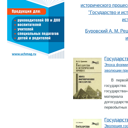
исторического процес
"Государство и ис
ис
Буровский А. М. Рец
и
Государст
Эпоха формир
эволюции при
В первой
государства:
государства»
материала 
догосударст
первобытных 
Государст
Эволюция гос