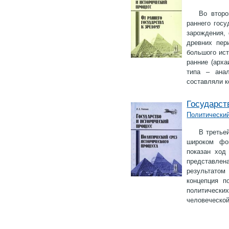
Во второ
раннего госу
зарождения,
древних пер
большого ист
ранние (арха
типа – анал
составляли к
Государст
Политический
В третье
широком фо
показан ход
представлен
результато
концепция п
политическ
человеческой