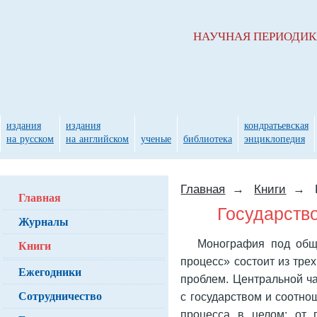
НАУЧНАЯ ПЕРИОДИ
издания
издания
кондратьевская
на русском
на английском
ученые
библиотека
энциклопедия
Главная
→
Книги
→
Главная
Государств
Журналы
Монография под общ
Книги
процесс» состоит из тре
Ежегодники
проблем. Центральной ч
Сотрудничество
с государством и соотно
процесса в целом: от 