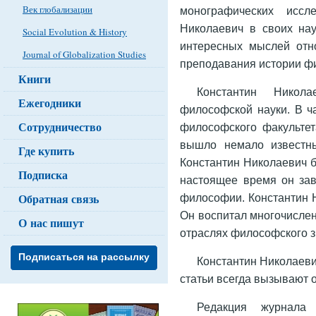
Век глобализации
монографических иссл
Николаевич в своих на
Social Evolution & History
интересных мыслей отно
Journal of Globalization Studies
преподавания истории ф
Книги
Константин Никола
Ежегодники
философской науки. В ч
Сотрудничество
философского факультета
вышло немало известны
Где купить
Константин Николаевич б
Подписка
настоящее время он зав
Обратная связь
философии. Константин 
Он воспитал многочисле
О нас пишут
отраслях философского з
Подписаться на рассылку
Константин Николаеви
статьи всегда вызывают 
Редакция журнала