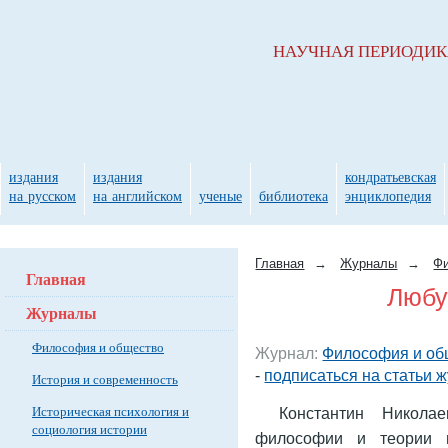
НАУЧНАЯ ПЕРИОДИ
издания
издания
кондратьевская
на русском
на английском
ученые
библиотека
энциклопедия
Главная
→
Журналы
→
Фи
Главная
Любут
Журналы
Философия и общество
Журнал:
Философия и об
-
подписаться на статьи 
История и современность
Историческая психология и
Константин Никола
социология истории
философии и теории п