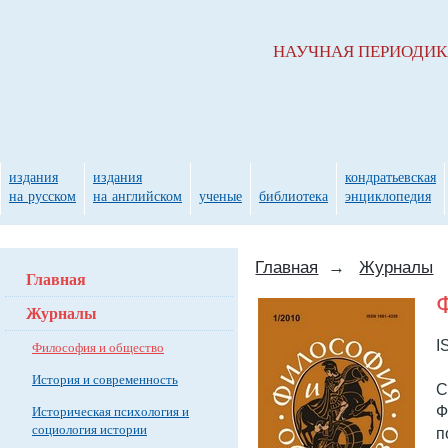
НАУЧНАЯ ПЕРИОДИ
издания
издания
кондратьевская
на русском
на английском
ученые
библиотека
энциклопедия
Главная
→
Журналы
Главная
Журналы
I
Философия и общество
История и современность
С
Ф
Историческая психология и
социология истории
п