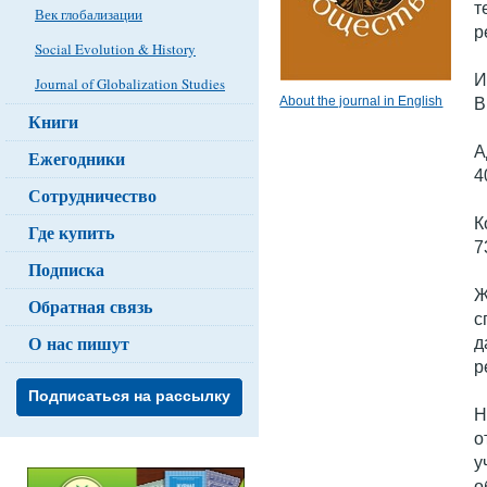
т
Век глобализации
р
Social Evolution & History
И
Journal of Globalization Studies
About the journal in English
В
Книги
А
Ежегодники
4
Сотрудничество
К
Где купить
7
Подписка
Ж
Обратная связь
с
О нас пишут
д
р
Подписаться на рассылку
Н
о
у
о