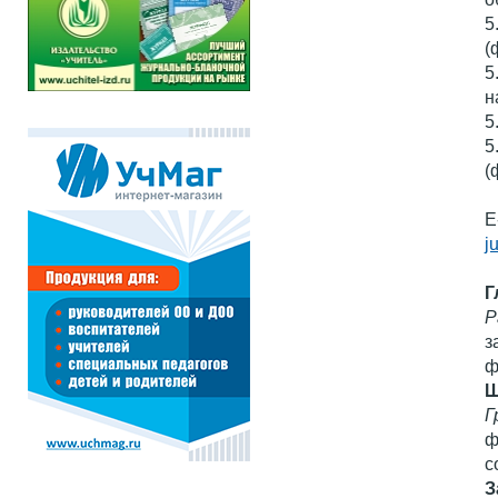
5
(
5
н
5
5
(
E
j
Г
Р
з
ф
Ш
Г
ф
с
З