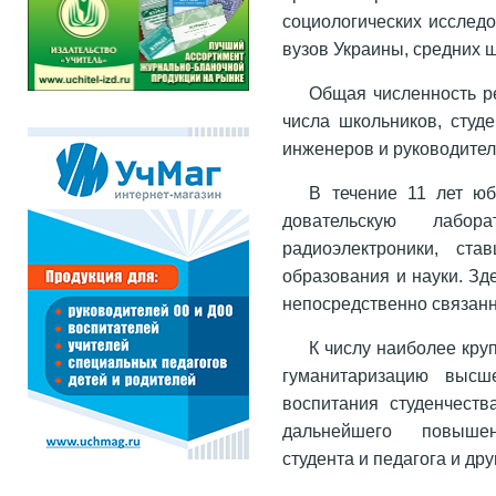
социологических исслед
вузов Украины, средних
Общая численность р
числа школьников, студ
инженеров и руководител
В течение 11 лет юб
довательскую лабор
радиоэлектроники, ста
образования и науки. З
непосредственно связан
К числу наиболее кру
гуманитаризацию высше
воспитания студенчеств
дальнейшего повышени
студента и педагога и д