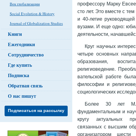
профессору Марку Евсеев
Век глобализации
сто лет. Это вместе с те
Social Evolution & History
и 40-летие руководящей
Journal of Globalization Studies
вузами. И еще одно: юби
Книги
деятельности, начавшейс
Ежегодники
Круг научных интере
четыре основных напра
Сотрудничество
образования, воспит
Где купить
религиоведение. Преобл
Подписка
вательской работе была
философии и религиове
Обратная связь
социологических исследо
О нас пишут
Более 30 лет М. 
Подписаться на рассылку
фундаментальным и нау
кругу актуальных пр
связанных с высшим обр
организатором шести 