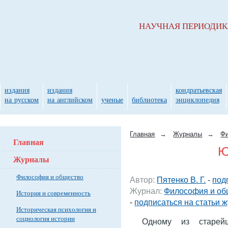
НАУЧНАЯ ПЕРИОДИ
издания
издания
кондратьевская
на русском
на английском
ученые
библиотека
энциклопедия
Главная
→
Журналы
→
Фи
Главная
Ю
Журналы
Философия и общество
Автор:
Пятенко В. Г.
-
под
Журнал:
Философия и об
История и современность
-
подписаться на статьи 
Историческая психология и
социология истории
Одному из старей