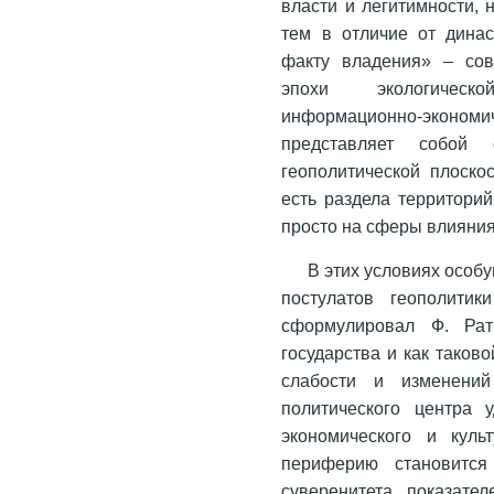
власти и легитимности, 
тем в отличие от динас
факту владения» – сов
эпохи экологическо
информационно-эконом
представляет собой
геополитической плоско
есть раздела территори
просто на сферы влияния
В этих условиях особ
постулатов геополитик
сформулировал Ф. Рат
государства и как таков
слабости и изменений
политического центра 
экономического и куль
периферию становится
суверенитета, показател