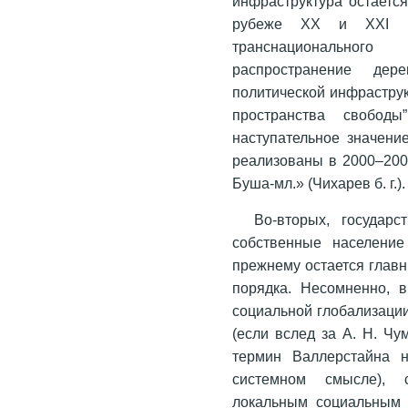
инфраструктура остаетс
рубеже ХХ и ХХI в
транснациональног
распространение дер
политической инфраструк
пространства свобод
наступательное значени
реализованы в 2000–200
Буша-мл.» (Чихарев б. г.).
Во-вторых, государ
собственные население
прежнему остается главн
порядка. Несомненно, 
социальной глобализаци
(если вслед за А. Н. Чу
термин Валлерстайна н
системном смысле), с
локальным социальным 