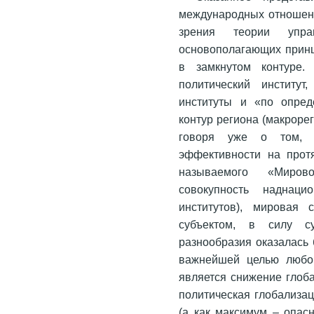
международных отношений
зрения теории упра
основополагающих принц
в замкнутом контуре.
политический институт
институты и «по опре
контур региона (макроре
говоря уже о том, 
эффективности на прот
называемого «Миров
совокупность наднаци
институтов), мировая 
субъектом, в силу су
разнообразия оказалась
важнейшей целью любог
является снижение глоб
политическая глобализа
(а как максимум – опас