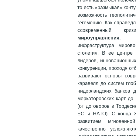
то есть «размыкая» конту
возможность геополитич
гегемонию. Как справедл
«современный кр
мироуправле
инфраструктура миров
столетия. В ее центре 
лидеров, инновационных
конкуренции, проходя от
развивают основы совр
каравелл до систем гло
нидерландских банков 
меркаторовских карт до
(от договоров в Тордес
ЕС и НАТО). С конца X
развитием мгновенно
качественно усложняют