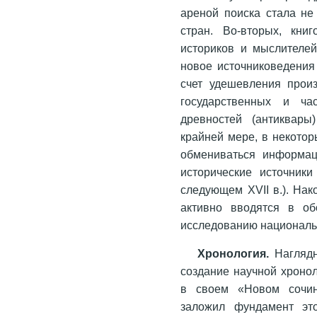
ареной поиска стала не
стран. Во-вторых, кни
историков и мыслителей
новое источниковедения
счет удешевления произ
государственных и ча
древностей (антиквары
крайней мере, в некотор
обмениваться информац
исторические источник
следующем XVII в.). Нак
активно вводятся в об
исследованию националь
Хронология.
Наглядн
создание научной хроно
в своем «Новом сочин
заложил фундамент эт