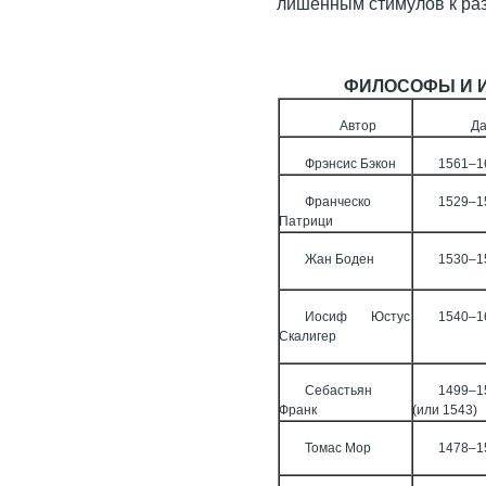
лишенным стимулов к ра
ФИЛОСОФЫ И 
Автор
Д
Фрэнсис Бэкон
1561–1
Франческо
1529–1
Патрици
Жан Боден
1530–1
Иосиф Юстус
1540–1
Скалигер
Себастьян
1499–1
Франк
(или 1543)
Томас Мор
1478–1