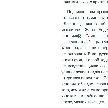
политики тех, кто призван
Подлинно новаторским
итальянского гуманиста
«Десять диалогов об 
мыслителя Жана Боден
истории»
[8]
. Сами назва
исследователей – рассуж
какие задачи стоят пе
использовать. В их труда
а как наука, главной зад
не искусство дидактики
установление подлинност
в) критика источников. 
история обладает свои
того, чем является истор
читателя и общества,
последующих веков (см., 