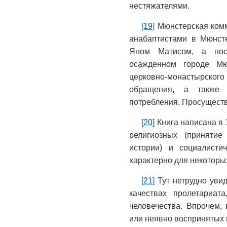
нестяжателями.
[19]
Мюнстерская комм
анабаптистами в Мюнсте
Яном Матисом, а пос
осажденном городе Мю
церковно-монастырског
обращения, а также у
потребления. Просущест
[20]
Книга написана в 
религиозных (принятие
истории) и социалисти
характерно для некоторы
[21]
Тут нетрудно увид
качествах пролетариат
человечества. Впрочем, 
или неявно воспринятых