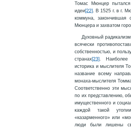
Томас Мюнцер пытался 
идеи
[22]
. В 1525 г. в г.
коммуна, закончившая 
Мюнцера и захватом горо
Духовный радикализм 
всячески противопоста
собственностью, и польз
странах
[23]
. Наиболее 
историка и мыслителя Т
название всему направ
монаха-мыслителя Томма
Соответственно эти мыс
по их представлению, об
имущественного и со­циа
каждой такой утопи
«казарменного» или «мо
люди были лишены св