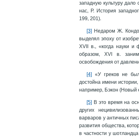
западную культуру дало
нас, Р. История западн
199, 201).
[3]
Недаром Ж. Кондор
выделял эпоху от изобр
XVII в., «когда науки и
образом, XVI в. зани
освобождения от давлени
[4]
«У греков не был
достойна имени истории, 
например, Бэкон (Новый о
[5]
В это время на ос
других нецивилизован
варваров у античных пис
развития общества, котор
в частности у шотландц