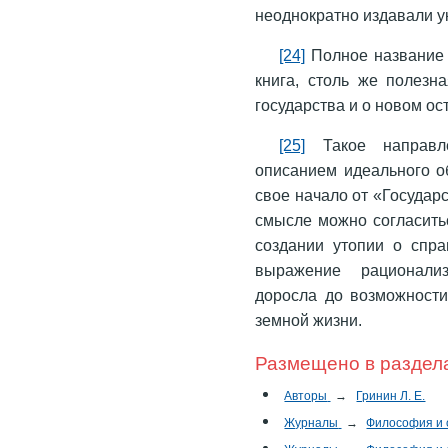
неоднократно издавали ук
[24]
Полное название п
книга, столь же полезн
государства и о новом ос
[25]
Такое направл
описанием идеального об
свое начало от «Государ
смысле можно согласитьс
создании утопии о спр
выражение рационализ
доросла до возможности
земной жизни.
Размещено в раздел
Авторы
→
Гринин Л. Е.
Журналы
→
Философия и