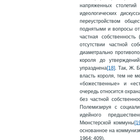
напряженных столетий
идеологических дискусс
переустройством общес
поднятыми и вопросы от
частная собственность 
отсутствии частной со
диаметрально противопо
короля до утверждений
упразднена
[18]
. Так, Ж.
власть короля, тем не м
«божественные» и «ес
очередь относится охран
без частной собственно
Полемизируя с социали
идейного предшестве
Мюнстерской коммуны
[1
основанное на коммунизм
1964: 409).