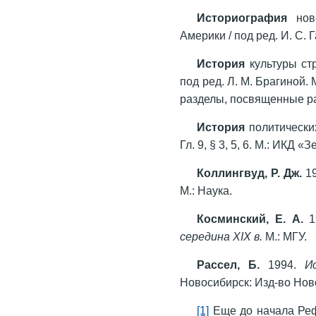
Историография
ново
Америки / под ред. И. С. Г
История
культуры ст
под ред. Л. М. Брагиной. М
разделы, посвященные р
История
политических
Гл. 9, § 3, 5, 6. М.: ИКД 
Коллингвуд, Р. Дж.
1
М.: Наука.
Косминский, Е. А.
середина XIX
в.
М.: МГУ.
Рассел, Б.
1994.
Ис
Новосибирск: Изд-во Нов
[1]
Еще до начала Реф