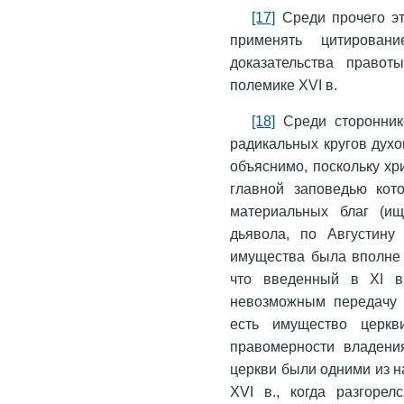
[17]
Среди прочего эт
применять цитирован
доказательства право
полемике XVI в.
[18]
Среди сторонник
радикальных кругов духо
объяснимо, поскольку хр
главной заповедью кот
материальных благ (и
дьявола, по Августину
имущества была вполне 
что введенный в XI в.
невозможным передачу 
есть имущество церкв
правомерности владени
церкви были одними из н
XVI в., когда разгоре