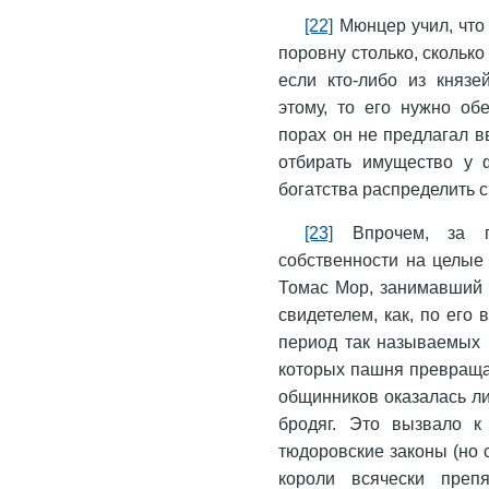
[22]
Мюнцер учил, что
поровну столько, скольк
если кто-либо из князе
этому, то его нужно об
порах он не предлагал в
отбирать имущество у 
богатства распределить 
[23]
Впрочем, за пр
собственности на целые
Томас Мор, занимавший 
свидетелем, как, по ег
период так называемых 
которых пашня превращал
общинников оказалась ли
бродяг. Это вызвало к
тюдоровские законы (но 
короли всячески преп