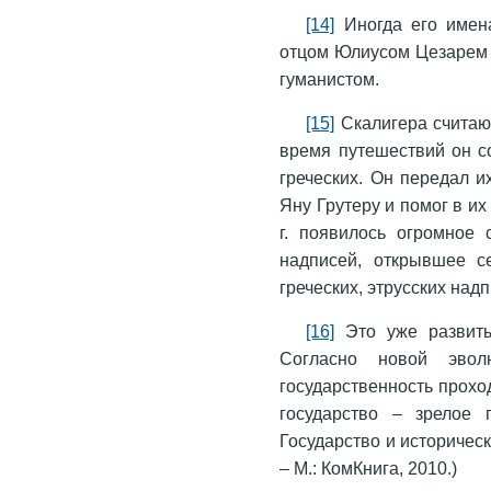
[14]
Иногда его имена
отцом Юлиусом Цезарем 
гуманистом.
[15]
Скалигера считаю
время путешествий он со
греческих. Он передал и
Яну Грутеру и помог в их 
г. появилось огромное 
надписей, открывшее с
греческих, этрусских надп
[16]
Это уже развитые
Согласно новой эвол
государственность проход
государство – зрелое г
Государство и историческ
– М.: КомКнига, 2010.)