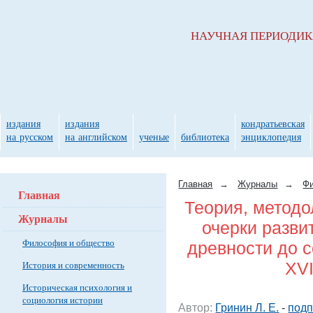
НАУЧНАЯ ПЕРИОДИ
издания
издания
кондратьевская
на русском
на английском
ученые
библиотека
энциклопедия
Главная
→
Журналы
→
Фи
Главная
Теория, методо
Журналы
очерки разви
Философия и общество
древности до с
XVI
История и современность
Историческая психология и
социология истории
Автор:
Гринин Л. Е.
-
подп