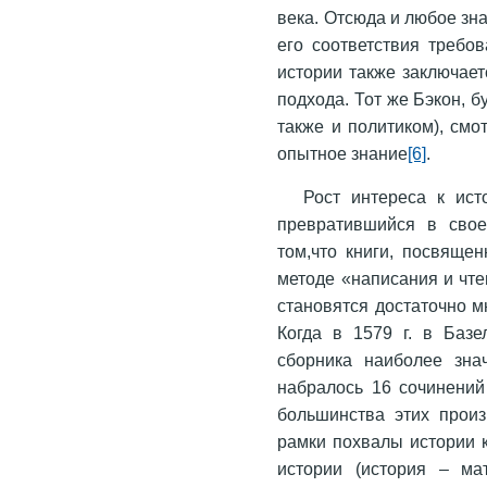
века. Отсюда и любое зн
его соответствия требо
истории также заключает
подхода. Тот же Бэкон, б
также и политиком), смо
опытное знание
[6]
.
Рост интереса к ис
превратившийся в свое
том,что книги, посвящен
методе «написания и чтен
становятся достаточно м
Когда в 1579 г. в Баз
сборника наиболее знач
набралось 16 сочинений
большинства этих прои
рамки похвалы истории к
истории (история – мат