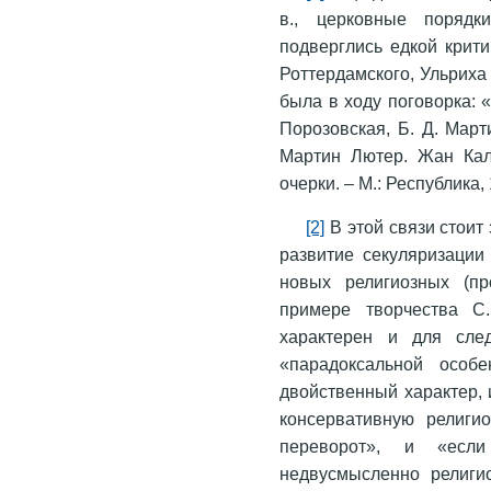
в., церковные порядк
подверглись едкой крит
Роттердамского, Ульриха
была в ходу поговорка: 
Порозовская, Б. Д. Марти
Мартин Лютер. Жан Кал
очерки. – М.: Республика, 
[2]
В этой связи стоит 
развитие секуляризации
новых религиозных (пр
примере творчества С.
характерен и для след
«парадоксальной особ
двойственный характер,
консервативную религи
переворот», и «есл
недвусмысленно религио