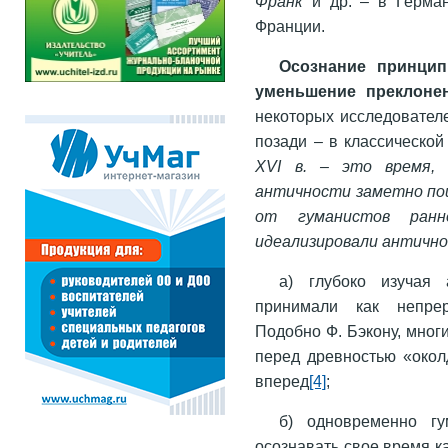
Франк
и др. – в Герма
Франции.
Осознание принцип
уменьшение преклоне
некоторых исследователе
позади – в классической
XVI
в. – это время, 
античности заметно по
от гуманистов ранн
идеализировали антично
а) глубоко изучая
принимали как непрер
Подобно Ф. Бэкону, многи
перед древностью «окол
вперед
[4]
;
б) одновременно г
осознавать свое время к