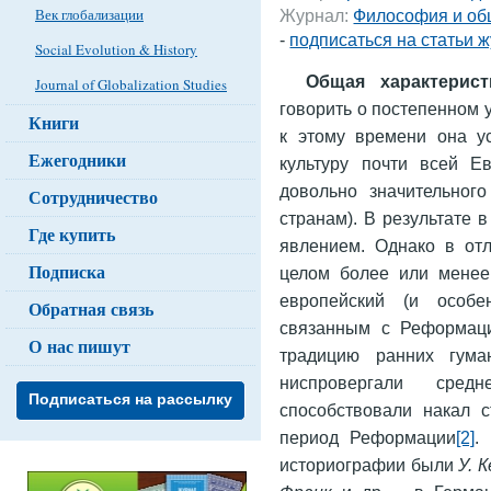
Век глобализации
Журнал:
Философия и об
-
подписаться на статьи 
Social Evolution & History
Общая характерис
Journal of Globalization Studies
говорить о постепенном 
Книги
к этому времени она ус
Ежегодники
культуру почти всей Е
довольно значительног
Сотрудничество
странам). В результате 
Где купить
явлением. Однако в отл
Подписка
целом более или менее
европейский (и особе
Обратная связь
связанным с Реформац
О нас пишут
традицию ранних гума
ниспровергали сред
Подписаться на рассылку
способствовали накал 
период Реформации
[2]
.
историографии были
У.
К