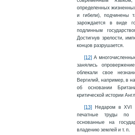
определенных жизненных 
и гибели), подчинены т
зарождается в виде го
подлинным государств
Достигнув зрелости, имп
концов разрушается.
[12]
А многочисленные
занялись опровержени
облекали свое незнан
Вергилий, например, в н
об основании Британ
критической истории Англ
[13]
Недаром в XVI в
печатные труды по ст
основанные на госуда
владению землей и т. п.