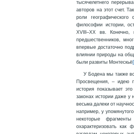
тысячелетнего перерыва
авторов на этот счет. Т
роли географического
философии истории, ос
XVIII–XX вв. Конечно,
предшественников, мног
впервые достаточно под
влиянии природы на общ
были развиты Монтескьё
У Бодена мы также вс
Просвещения, – идею п
история показывает это
законах истории даже у
весьма далеки от научнос
например, у упомянутог
некоторые фрагмент
охарактеризовать как 
взглядам некоторых ан