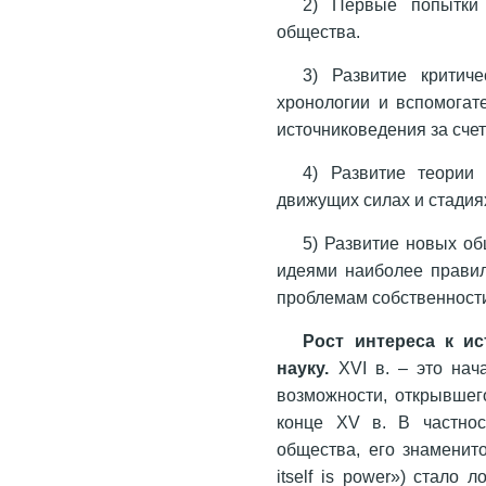
2) Первые попытки
общества.
3) Развитие критич
хронологии и вспомогат
источниковедения за счет
4) Развитие теории
движущих силах и стадия
5) Развитие новых об
идеями наиболее правил
проблемам собственност
Рост интереса к и
науку.
XVI в. – это нач
возможности, открывшег
конце XV в. В частнос
общества, его знаменит
itself is power») стало