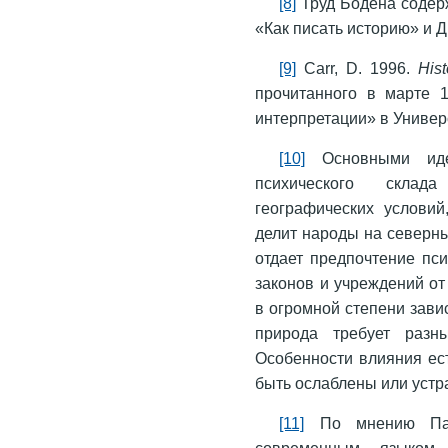
[8]
Труд Бодена содер
«Как писать историю» и 
[9]
Carr, D. 1996.
Hist
прочитанного в марте 
интерпретации» в Универ
[10]
Основными иде
психического склад
географических усло­ви
делит народы на северн
отдает предпочтение пси
законов и учреждений от
в огромной степени завис
природа требует разны
Особенности влияния ес
быть ослаблены или уст
[11]
По мнению Патр
современным языком,