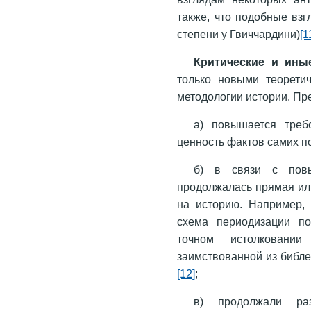
также, что подобные вз
степени у Гвиччардини)
[1
Критические и ин
только новыми теорети
методологии истории. Пр
а) повышается треб
ценность фактов самих по
б) в связи с повы
продолжалась прямая ил
на историю. Например, 
схема периодизации п
точном истолковани
заимствованной из библейс
[12]
;
в) продолжали раз