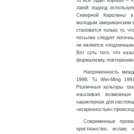
такой подход используе
Северной Каролины в 
молодым американским е
становится только то, ч
посылки следует логичны
не является «подлинным»
Вот суть того, что наз
формализму, повторению 
Напряженность межд
1998; Tu Wei-Ming 199
Различные культуры тра
изыскивая возможные 
характерная для настоя
«искренностью» происходи
Современные проявл
христианство, ислам,