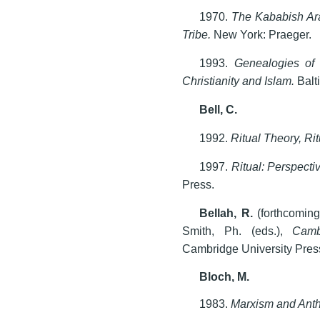
1970.
The Kababish Ara
Tribe.
New York: Praeger.
1993.
Genealogies of 
Christianity and Islam.
Balt
Bell
,
С.
1992.
Ritual Theory, Ri
1997.
Ritual: Perspect
Press.
Bellah, R.
(forthcoming
Smith, Ph. (eds.),
Camb
Cambridge University Pres
Bloch, M.
1983.
Marxism and Ant