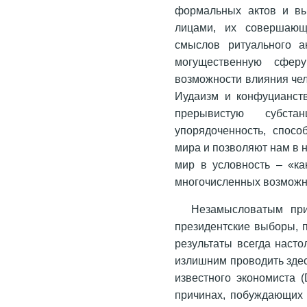
формальных актов и вы
лицами, их совершающ
смыслов ритуального а
могущественную сфер
возможности влияния чел
Иудаизм и конфуцианст
прерывистую субста
упорядоченность, спосо
мира и позволяют нам в 
мир в условность – «ка
многочисленных возможн
Незамысловатым пр
президентские выборы, 
результаты всегда насто
излишним проводить здес
известного экономиста (
причинах, побуждающих 