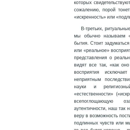
которых свидетельствуют
сожалению, порой тонет
«искренность» или «подл
В-третьих, ритуальны
мы обычно называем «
бытия. Стоит задуматься
или «реальное» восприя
представления о реальн
видят все так, «как он
восприятия исключае
неприятным последстви
науки и религиозны
«естественности» («иск
всепоглощающую оза
аутентичности, наш так
веру в возможность пост
подлинных чувств или мы
то все будет хорошо – п