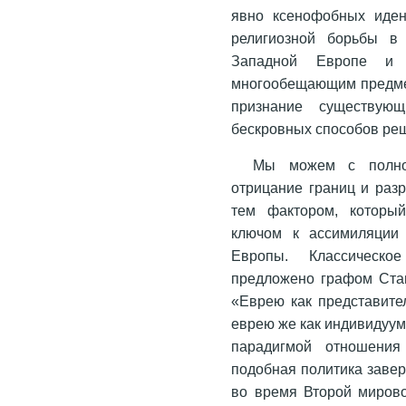
явно ксенофобных иден
религиозной борьбы в 
Западной Европе и м
многообещающим предмет
признание существующ
бескровных способов реш
Мы можем с полной
отрицание границ и раз
тем фактором, которы
ключом к ассимиляции 
Европы. Классическ
предложено графом Стан
«Еврею как представите
еврею же как индивидуум
парадигмой отношения 
подобная политика завер
во время Второй миров