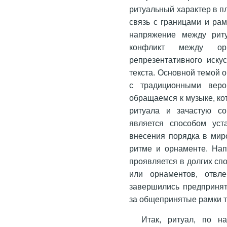
ритуальный характер в п
связь с границами и ра
напряжение между рит
конфликт между ор
репрезентативного иску
текста. Основной темой 
с традиционными веро
обращаемся к музыке, ко
ритуала и зачастую со
является способом уст
внесения порядка в мир
ритме и орнаменте. На
проявляется в долгих сп
или орнаментов, отвл
завершились предприня
за общепринятые рамки т
Итак, ритуал, по н