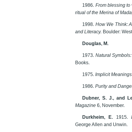
1986.
From blessing to 
ritual of the Merina of Mad
1998.
How We Think: An
and Literacy.
Boulder: Wes
Douglas
, M.
1973.
Natural Symbols:
Books.
1975.
Implicit Meaning
1986.
Purity and Dange
Dubner, S. J., and Le
Magazine
6, November.
Durkheim, E.
1915.
George Allen and Unwin.