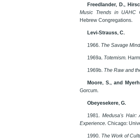
Freedlander, D., Hirsch
Music Trends in UAHC C
Hebrew Congregations.
Levi-Strauss, C.
1966.
The Savage Min
1969а.
Totemism.
Harm
1969b.
The Raw and t
Moore, S., and Myerho
Gorcum.
Obeyesekere, G.
1981.
Medusa's Hair:
Experience.
Chicago: Unive
1990.
The Work of Cult