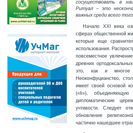
сосуществовать в на
Ритуал – это несконч
важных среди всего того
Начало XXI века оз
сферах общественной жиз
которые еще сравнител
использования. Распрост
повсеместное увлечение
древних ортодоксальных
это, как и многое 
Неоконфуцианство, стол
имеет своей основой к
(«li»), объединяющу
дипломатические цере
учтивости. Следует от
обновление религиозно
частично нашедшее отраж