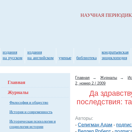
НАУЧНАЯ ПЕРИОДИ
издания
издания
кондратьевская
на русском
на английском
ученые
библиотека
энциклопедия
Главная
→
Журналы
→
Ис
Главная
2, номер 2 / 2009
Журналы
Да здравств
последствия: та
Философия и общество
История и современность
Авторы:
Историческая психология и
-
Селигман Адам
-
подпис
социология истории
-
Веллер Роберт
-
подписа