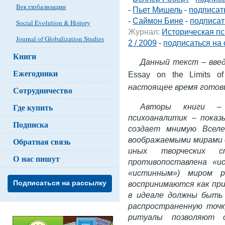
Век глобализации
-
Пьет Мишель
-
подписат
-
Саймон Бине
-
подписат
Social Evolution & History
Журнал:
Историческая пс
Journal of Globalization Studies
2 / 2009
-
подписаться на 
Книги
Данный
текст
–
вве
Ежегодники
Essay on the Limits of 
настоящее время готови
Сотрудничество
Где купить
Авторы книги – 
психоаналитик – показ
Подписка
создает мнимую Вселе
воображаемыми мирами 
Обратная связь
иных творческих с
О нас пишут
противопоставлена «ис
«истинным») миром р
Подписаться на рассылку
воспринимаются как пр
в идеале должны быть
распространенную точк
ритуалы позволяют о