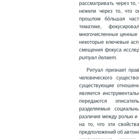
рассматривать через то, 
нежели через то, что о
прошлом бóльшая част
тематике, фокусиро
многочисленные ценные н
некоторые ключевые асп
смещения фокуса исслед
ритуал делает.
Ритуал признает пра
человеческого существ
существующие отношени
является инструментал
передаются описате
разделяемые социальны
различия между ролью и 
на то, что эти свойст
предположений об автон