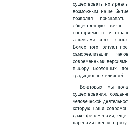
существовать, но в реаль
возможным наше бытие
позволяя признават
общественную жизнь и
повторяемость и огра
аспектами этого совме
Более того, ритуал пр
самореализации чело
современными версиями 
выбору Вселенных, по
традиционных влияний.
Во-вторых, мы пола
существования, создан
человеческой деятельнос
которую наши современ
даже феноменами, еще 
«аренами светского риту