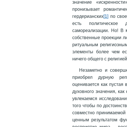
значение «искренност
пронизывает романтиче
гердерианских
[1]
по свое
есть политическое 
самореализации. Но! В 
собственные проекции ли
ритуальным религиозным
элементы более чем ес
ничего общего с религие
Незаметно и соверше
приобрел дурную ре
оценивается как пустая
духовного значения, как
увлекаемся исследован
того чтобы по достоинст
совместно принимаемой у
ценным результатом фу
восприятие мира – вос