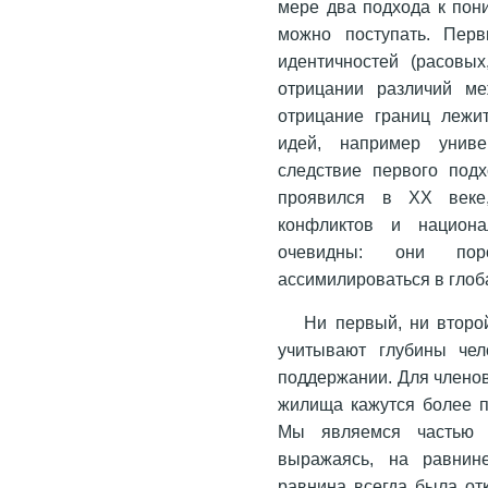
мере два подхода к пони
можно поступать. Перв
идентичностей (расовых
отрицании различий м
отрицание границ лежи
идей, например униве
следствие первого подх
проявился в ХХ веке,
конфликтов и национа
очевидны: они пор
ассимилироваться в глоб
Ни первый, ни второ
учитывают глубины чел
поддержании. Для членов
жилища кажутся более п
Мы являемся частью н
выражаясь, на равнине
равнина всегда была отк