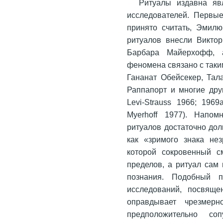
Ритуалы издавна яв
исследователей. Первые
принято считать, Эмил
ритуалов внесли Виктор
Барбара Майерхофф, 
феномена связано с таки
Гананат Обейсекер, Тал
Раппапорт и многие друг
Levi-Strauss 1966; 1969
Myerhoff 1977). Напом
ритуалов достаточно дол
как «зримого знака нез
которой сокровенный с
пределов, а ритуал сам
познания. Подобный п
исследований, посвяще
оправдывает чрезмерн
предположительно со