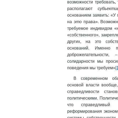
возможности требовать, 
располагают
субъект
основанием заявить: «У
на
это
права». Возможн
требуемое индивидом «н
«собственного», закрепл
других, на это собст
оснований. Именно п
доброжелательности
солидарности мы проси
поведения мы требуем»
[
В современном общ
основой власти вообще
справедливости стано
политическими. Политиче
что справедливый 
реформирования экономи
системы собственности.