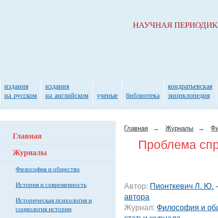
НАУЧНАЯ ПЕРИОДИ
издания
издания
кондратьевская
на русском
на английском
ученые
библиотека
энциклопедия
Главная
→
Журналы
→
Фи
Главная
Проблема спр
Журналы
Философия и общество
История и современность
Автор:
Пионткевич Л. Ю.
автора
Историческая психология и
Журнал:
Философия и об
социология истории
статьи журнала