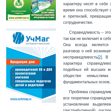
характеру несет в себе 
время она способствует
и претензий, превраща
сотрудничестве.
Справедливость – это
так как не включает в себ
Она всегда является 
разговор о ней возникае
несправедливость
[2]
. В 
характера справедлив
подобных ей высших жи
обществе немыслима
фундаментальных основ, 
Проблема справедливо
все теоретики справедлив
установлении выделяе
(дистрибутивной) распр