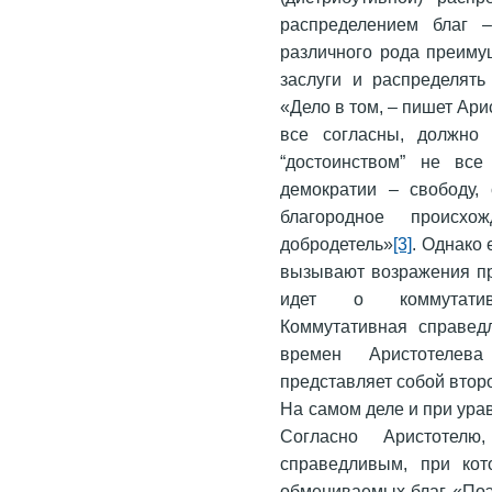
распределением благ –
различного рода преиму
заслуги и распределять 
«Дело в том, – пишет Ари
все согласны, должно 
“достоинством” не вс
демократии – свободу, 
благородное происхо
добродетель»
[3]
. Однако 
вызывают возражения пр
идет о коммутативн
Коммутативная справед
времен Аристотелева
представляет собой втор
На самом деле и при ура
Согласно Аристотел
справедливым, при кот
обмениваемых благ. «Поэт