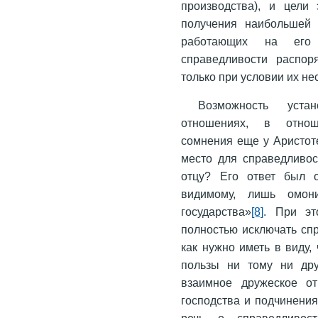
производства), и цели
получения наибольшей 
работающих на его 
справедливости распор
только при условии их н
Возможность уста
отношениях, в отноше
сомнения еще у Аристоте
место для справедливос
отцу? Его ответ был о
видимому, лишь омон
государства»
[8]
. При эт
полностью исключать спр
как нужно иметь в виду,
пользы ни тому ни дру
взаимное дружеское о
господства и подчинени
речь о справедливост