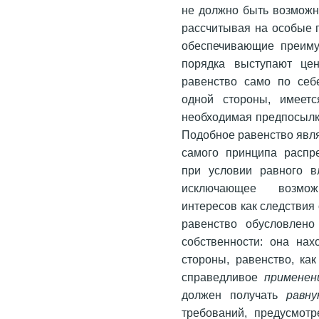
не должно быть возможно
рассчитывая на особые 
обеспечивающие преиму
порядка выступают цен
равенство само по себ
одной стороны, имеетс
необходимая предпосыл
Подобное равенство явл
самого принципа распр
при условии равного в
исключающее возмож
интересов как следствия
равенство обусловлено
собственности: она нах
стороны, равенство, ка
справедливое
примене
должен получать
равн
требований, предусмот