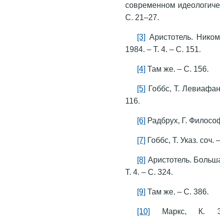
современном идеологическ
С. 21–27.
[3]
Аристотель. Никомах
1984. – Т. 4. – С. 151.
[4]
Там же. – С. 156.
[5]
Гоббс, Т. Левиафан / 
116.
[6]
Радбрух, Г. Философи
[7]
Гоббс, Т. Указ. соч. 
[8]
Аристотель. Большая 
Т. 4. – С. 324.
[9]
Там же. – С. 386.
[10]
Маркс, К. Эко