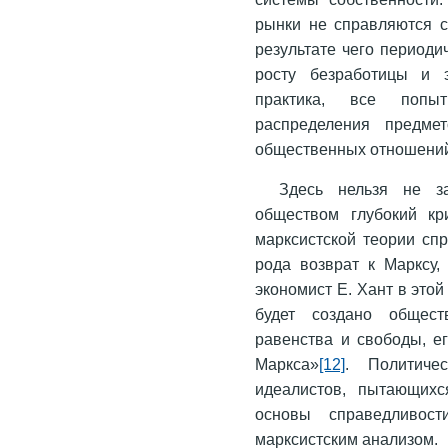
рынки не справляются с
результате чего периоди
росту безработицы и э
практика, все попы
распределения предме
общественных отношений 
Здесь нельзя не з
обществом глубокий кр
марксистской теории сп
рода возврат к Марксу,
экономист Е. Хант в этой 
будет создано общест
равенства и свободы, е
Маркса»
[12]
. Политиче
идеалистов, пытающихс
основы справедливос
марксистским анализом.