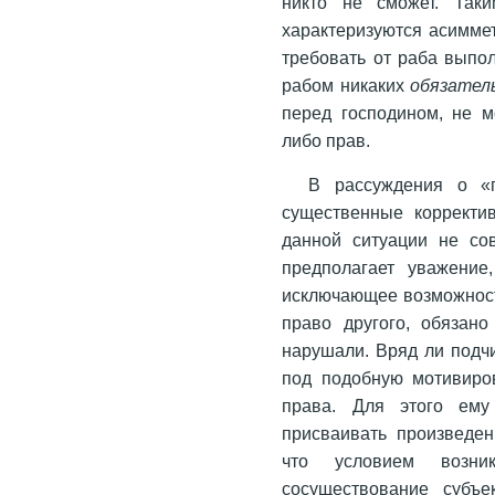
никто не сможет. Так
характеризуются асимме
требовать от раба выпол
рабом никаких
обязател
перед господином, не м
либо прав.
В рассуждения о «п
существенные корректи
данной ситуации не сов
предполагает уважение
исключающее возможност
право другого, обязано
нарушали. Вряд ли подч
под подобную мотивиров
права. Для этого ем
присваивать произведен
что условием возни
сосуществование субъе