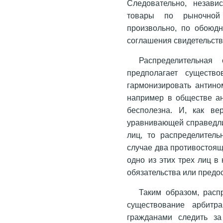
Следовательно, незави
товары по рыночной
произвольно, по обоюд
соглашения свидетельству
Распределительная
предполагает существо
гармонизировать антино
например в обществе ан
бесполезна. И, как ве
уравнивающей справедли
лиц, то распределител
случае два противостоящ
одно из этих трех лиц в
обязательства или предо
Таким образом, расп
существование арбитр
гражданами следить з