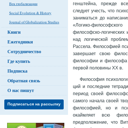
генштейна, прежде вс
Век глобализации
следует учесть, что пси
Social Evolution & History
заниматься до написани
Journal of Globalization Studies
«Логико-философского
Книги
философско-логических 
над логической пробле
Ежегодники
Рассела. Философией пси
Сотрудничество
завершает свою филосо
Где купить
философии и философа 
первой половины XX в.
Подписка
Философия психологии
Обратная связь
ций и последние тетради
О нас пишут
период своей философс
самого начала своей тво
Подписаться на рассылку
философией, но и пси
окаймляет всю фило
предположение, что Вит