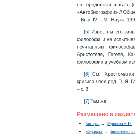
он, продолжая шагать (
«Автобиографии» // Обще
– Вып. IV. – М.: Наука, 1993
[5]
Известны его заявл
философа и не испытывае
нечитанным философа
Аристотеля, Гегеля, 
философии в учебном из
[6]
См.: Хрестоматия 
кризиса / под ред. П. Я. 
– с. 3.
[7]
Там же.
Размещено в раздел
Авторы
→
Мушенко А. Н.
Журналы
→
Философия и