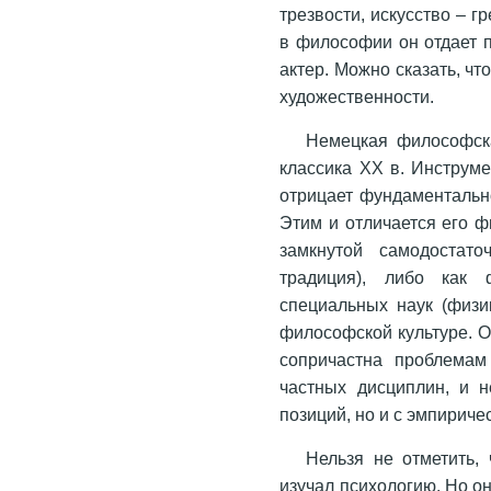
трезвости, искусство – гр
в философии он отдает п
актер. Можно сказать, чт
художественности.
Немецкая философска
классика XX в. Инструм
отрицает фундаментально
Этим и отличается его 
замкнутой самодостато
тради­ция), либо как
специальных наук (физик
философской культуре. О
сопричастна проблемам
частных дисциплин, и н
позиций, но и с эмпириче
Нельзя не отметить,
изучал психологию. Но о