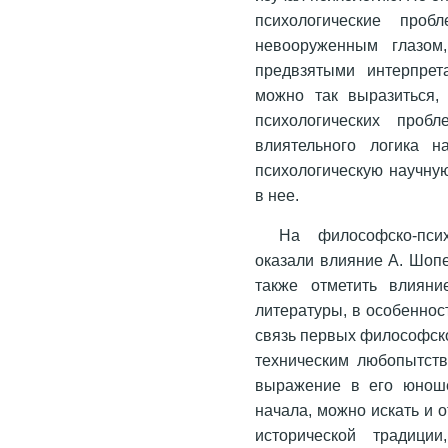
психологические проб
невооружен­ным глазо
предвзятыми интерпре­
можно так выразиться,
психологических проб
влиятельного логика н
психологическую научную
в нее.
На философско-пси
оказали влияние А. Шопе
также отметить влияни
литературы, в особеннос
связь первых философско
техническим любопытст
выражение в его юноше
начала, можно искать и 
исторической традици