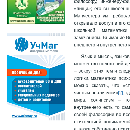
философу, инженеру-фи
«пищи»; его вышколенн
Манчестера ум требовал
открывало доступ в его
школьной математик
замечаниям. Внимание В
внешнего и внутреннего м
Язык и мысль, языков
множество положений де
– вокруг этих тем и сле
логики, математики, пси
можно сказать, что «с
чистым реализ­мом»
[2]
, 
мира, солипсизм – то
внутреннего есть то са
своей философии во все
психологией, понимаемой
а также собственно психо