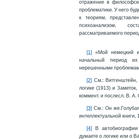
отражение в философск
проблематики. У него бу
к теориям, представле
психоанализом, со
рассматриваемого перио
[1]
«Мой немецкий ин
начальный период и
нерешенными проблемами
[2]
См.: Витгенштейн, 
логике (1913) и Заметок, 
коммент. и послесл. В. А.
[3]
См.: Он же.Голубая 
интеллектуальной книги, 
[4]
В автобиографии 
думаете о логике или о Ва