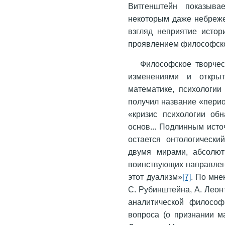
Витгенштейн показыва
некоторым даже небреже
взгляд неприятие истор
проявлением философско
Философское творчес
изме­нениями и откры
математике, психологии
получил название «период
«кризис психологии об
основ... Подлинным исто
остается онтологиче­ск
двумя мирами, абсолютн
воинствующих направлен
этот дуализм»
[7]
. По мне
С. Рубинштейна, А. Леонт
аналитической философи
вопроса (о признании м