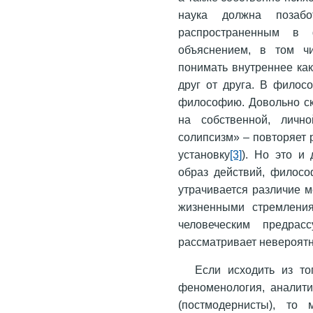
наука должна позаб
распространенным в 
объяснением, в том ч
понимать внутреннее ка
друг от друга. В филос
философию. Довольно ско
на собственной, личн
солипсизм» – повторяет 
установку
[3]
). Но это и
образ действий, филосо
утрачивается различие 
жизненными стремлени
человеческим предра
рассматривает невероятн
Если исходить из то
фено­менология, аналит
(постмодернисты), то 