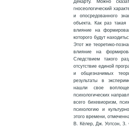
Декарту. Можно сказа
гносеологический характ
и опосредованного зна
объекта. Как раз такая
влияние на формиро­ва
которого будут находитьс
Этот же теоретико-позн
влияние на формирова
Следствием такого раз
отсутствие единой прог
и общезначимых теори
результаты в эксперим
нашли свое воплощ
психологических направл
всего бихевиоризм, пси
психологию и культурно
этого времени, отмеченн
В. Кёлер, Дж. Уотсон, З.