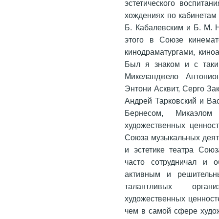
эстетического воспитан
хождениях по кабинетам 
Б. Кабалевским и Б. М. 
этого в Союзе кинемат
кинодраматургами, кино
Был я знаком и с таки
Микеланджело Антонио
Энтони Асквит, Серго За
Андрей Тарковский и Ва
Бернесом, Микаэлом
художественных ценнос
Союза музыкальных деят
и эстетике театра Союз
часто сотрудничал и 
активным и решительн
талантливых органи
художественных ценносте
чем в самой сфере худож