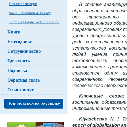
Век глобализации
В статье анализир
образования и эстетиче
Social Evolution & History
от традиционных 
Journal of Globalization Studies
информационного общест
современных условиях 
Книги
уровню профессиональн
Ежегодники
рода их деятельности 
эстетического воспит
Сотрудничество
людей умения прини
Где купить
технологически обос
компьютерная грамотн
Подписка
становятся одним и
современного челове
Обратная связь
человеческого творчеств
О нас пишут
Ключевые слов
воспитание, образовани
Подписаться на рассылку
информационные технол
Kiyaschenko N. I. Tr
epoch of globalization an