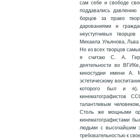
сам себе и свободе сво
поддавались давлению ч
борцов за право твор
дарованиями и гражда
неуступчивых творцов
Михаила Ульянова, Льва
Но из всех творцов сам
я считаю С. А. Гера
деятельности во ВГИКе
киностудии имени А. 
эстетическому воспитани
которого был и я)
кинематографистов С
талантливым человеком
Столь же мощными орг
кинематографистами был
людьми с высочайшим э
требовательностью к свое