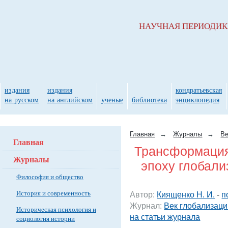
НАУЧНАЯ ПЕРИОДИ
издания
издания
кондратьевская
на русском
на английском
ученые
библиотека
энциклопедия
Главная
→
Журналы
→
Ве
Главная
Трансформация 
Журналы
эпоху глобали
Философия и общество
История и современность
Автор:
Киященко Н. И.
-
п
Журнал:
Век глобализаци
Историческая психология и
на статьи журнала
социология истории