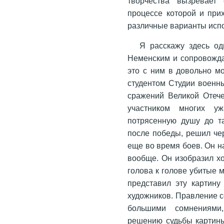
творчества вызревает 
процессе которой и при
различные варианты исп
Я расскажу здесь од
Неменским и сопровожда
это с ним в довольно мо
студентом Студии военн
сражений Великой Отече
участником многих у
потрясенную душу до та
после победы, решил че
еще во время боев. Он н
вообще. Он изобразил х
голова к голове убитые м
представил эту картину
художников. Правление с
большими сомнениями,
решению судьбы картины