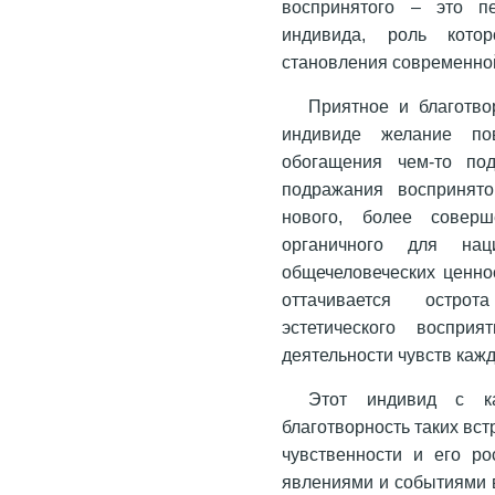
воспринятого – это пе
индивида, роль кото
становления современно
Приятное и благотво
индивиде желание по
обогащения чем-то по
подражания воспринято
нового, более соверш
органичного для на
общечеловеческих ценно
оттачивается остро
эстетического воспри
деятельности чувств кажд
Этот индивид с к
благотворность таких вс
чувственности и его ро
явлениями и событиями в