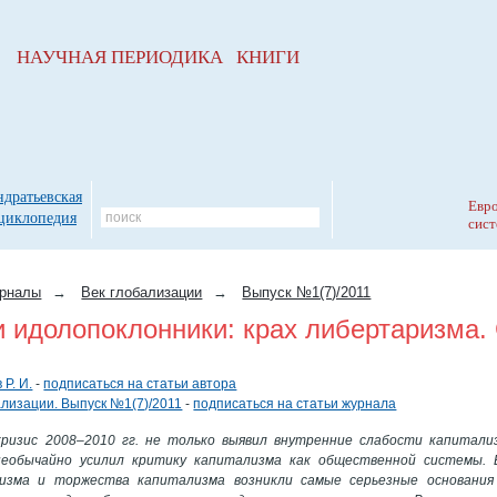
НАУЧНАЯ ПЕРИОДИКА КНИГИ
ндратьевская
Евро
циклопедия
сист
рналы
→
Век глобализации
→
Выпуск №1(7)/2011
 идолопоклонники: крах либертаризма.
 Р. И.
-
подписаться на статьи автора
ализации. Выпуск №1(7)/2011
-
подписаться на статьи журнала
кризис 2008–2010 гг. не только выявил внутренние слабости капитали
необычайно усилил критику капитализма как общественной системы. 
лизма и торжества капитализма возникли самые серьезные основания