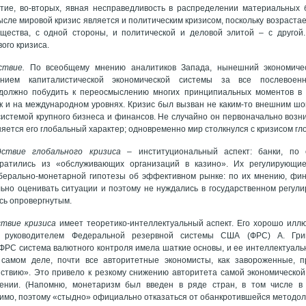
тие, во-вторых, явная несправедливость в распределении материальных б
мысле мировой кризис является и политическим кризисом, поскольку возраст
щества, с одной стороны, и политической и деловой элитой – с другой.
ого кризиса.
ствие.
По всеобщему мнению аналитиков Запада, нынешний экономиче
нием капиталистической экономической системы за все послевоен
 должно побудить к переосмыслению многих принципиальных моментов в 
к и на международном уровнях. Кризис был вызван не каким-то внешним шо
истемой крупного бизнеса и финансов. Не случайно он первоначально возн
няется его глобальный характер; одновременно мир столкнулся с кризисом гл
дствие глобального кризиса –
институциональный аспект: банки, по
вратились из «обслуживающих организаций в казино». Их регулирующи
берально-монетарной гипотезы об эффективном рынке: по их мнению, фи
ьно оценивать ситуации и поэтому не нуждались в государственном регул
сь опровергнутым.
ствие кризиса
имеет теоретико-интеллектуальный аспект. Его хорошо илл
 руководителем Федеральной резервной системы США (ФРС) А. Гри
РС система валютного контроля имела шаткие основы, и ее интеллектуаль
 самом деле, почти все авторитетные экономисты, как завороженные, п
йствию». Это привело к резкому снижению авторитета самой экономической
ении. (Напомню, монетаризм был введен в ряде стран, в том числе 
имо, поэтому «стыдно» официально отказаться от обанкротившейся методол