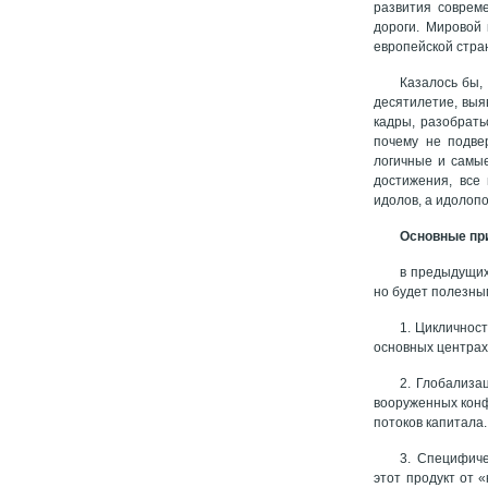
развития соврем
дороги. Мировой 
европейской стран
Казалось бы,
десятилетие, выя
кадры, разобрать
почему не подве
логичные и самы
достижения, все
идолов, а идолопо
Основные при
в предыдущих
но будет полезны
1. Цикличнос
основных центрах
2. Глобализа
вооруженных конф
потоков капитала.
3. Специфиче
этот продукт от 