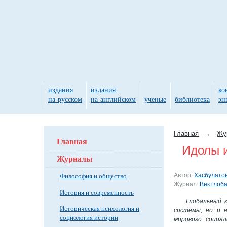
издания
издания
ко
на русском
на английском
ученые
библиотека
эн
Главная
→
Жу
Главная
Идолы и
Журналы
Философия и общество
Автор:
Хасбулатов
Журнал:
Век глоб
История и современность
Глобальный 
Историческая психология и
системы, но и 
социология истории
мирового социа