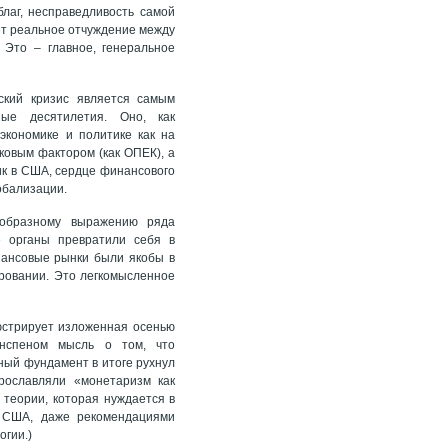
лаг, несправедливость самой
ает реальное отчуждение между
 Это – главное, генеральное
ский кризис является самым
ные десятилетия. Оно, как
экономике и политике как на
ковым фактором (как ОПЕК), а
ик в США, сердце финансового
обализации.
 образному выражению ряда
е органы превратили себя в
нансовые рынки были якобы в
ировании. Это легкомысленное
юстрирует изложенная осенью
нспеном мысль о том, что
ный фундамент в итоге рухнул
рославляли «монетаризм как
 теории, которая нуждается в
в США, даже рекомендациями
огии.)