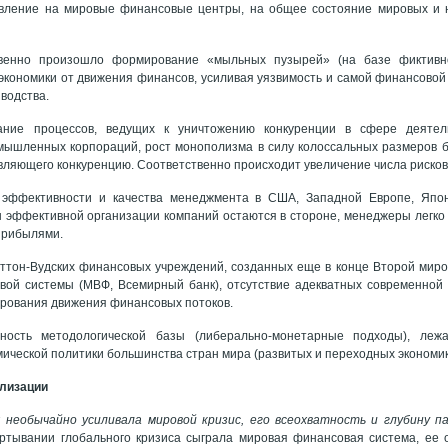
авление на мировые финансовые центры, на общее состояние мировых и 
твенно произошло формирование «мыльных пузырей» (на базе фиктивно
экономики от движения финансов, усиливая уязвимость и самой финансовой
зводства.
ание процессов, ведущих к уничтожению конкуренции в сфере деятел
мышленных корпораций, рост монополизма в силу колоссальных размеров б
вляющего конкуренцию. Соответственно происходит увеличение числа рисков
 эффективности и качества менеджмента в США, Западной Европе, Япо
ы эффективной организации компаний остаются в стороне, менеджеры легко
хприбылями.
еттон-Вудских финансовых учреждений, созданных еще в конце Второй мир
вой системы (МВФ, Всемирный банк), отсутствие адекватных современной
ирования движения финансовых потоков.
тность методологической базы (либерально-монетарные подходы), ле
ической политики большинства стран мира (развитых и переходных экономик
ализации
 необычайно усиливала мировой кризис, его всеохватность и глубину п
ртывании глобального кризиса сыграла мировая финансовая система, ее о