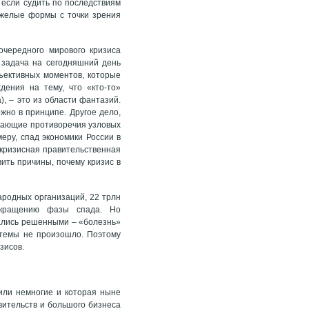
 если судить по последствиям
яжелые формы с точки зрения
очередного мирового кризиса
– задача на сегодняшний день
ъективных моментов, которые
дения на тему, что «кто-то»
), – это из области фантазий.
ожно в принципе. Другое дело,
икающие противоречия узловых
еру, спад экономики России в
окризисная правительственная
ить причины, почему кризис в
ародных организаций, 22 трлн
сокращению фазы спада. Но
зались решенными – «болезнь»
стемы не произошло. Поэтому
зисов.
или немногие и которая ныне
вительств и большого бизнеса