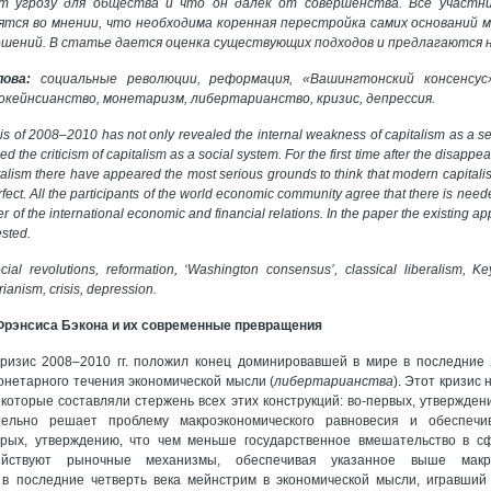
 угрозу для общества и что он далек от совершенства. Все участни
ятся во мнении, что необходима коренная перестройка самих оснований 
шений. В статье дается оценка существующих подходов и предлагаются 
ова:
социальные революции, реформация, «Вашингтонский консенсус»
окейнсианство, монетаризм, либертарианство, кризис, депрессия.
sis of 2008–2010 has not only revealed the internal weakness of capitalism as a se
ed the criticism of capitalism as a social system. For the first time after the disapp
talism there have appeared the most serious grounds to think that modern capitali
perfect. All the participants of the world economic community agree that there is need
 of the international economic and financial relations. In the paper the existing
ested.
cial revolutions, reformation, ‘Washington consensus’, classical liberalism,
Ke
rianism, crisis, depression.
рэнсиса Бэкона и их современные превращения
ризис 2008–2010 гг. положил конец доминировавшей в мире в последние 
нетарного течения экономической мысли (
либертарианства
). Этот кризис
 которые составляли стержень всех этих конструкций: во-первых, утвержден
тельно решает проблему макроэкономического равновесия и обеспечи
торых, утверждению, что чем меньше государственное вмешательство в с
йствуют рыночные механизмы, обеспечивая указанное выше макроэ
в последние четверть века мейнстрим в экономической мысли, игравший