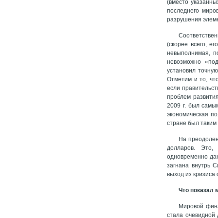
(вместо указанны
последнего миро
разрушения элеме
Соответствен
(скорее всего, е
невыполнимая, по
невозможно «под
установил точную
Отметим и то, чт
если правительст
проблем развития
2009 г. был самы
экономическая по
стране был таким 
На преодолен
долларов. Это,
одновременно дан
загнана внутрь 
выход из кризиса
Что показал 
Мировой фина
стала очевидной 