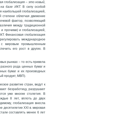
ая глобализация –
это новый,
 на базе ИКТ.
В силу особой
тся наибольшей глобализацией,
й степени облегчая движение
ючевой фактор, позволяющий
различия между традиционной
 и прочими) и глобализацией,
ИКТ. Финансовая глобализация
регулировать международное
ю с мировым промышленным
печить его рост в других. В
ых рынках – то есть привела
 разного рода ценных бумаг и
нных бумаг и их производных
ый продукт, МВП).
ское развитие стран, ведут к
вают безработицу, разрушают
тся уже многие столетия. В
аждые 8 лет, вплоть до двух
идимому, глобализация внесла
ое десятилетие XXI в. мировая
стали составлять менее 6 лет