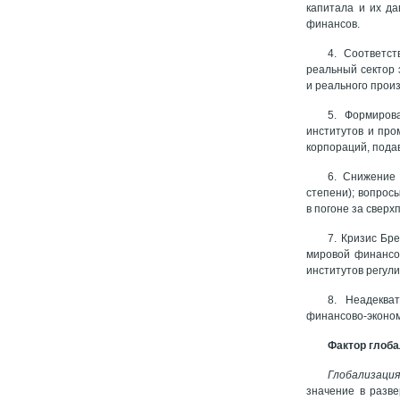
капитала и их д
финансов.
4. Соответс
реальный сектор 
и реального прои
5. Формиров
институтов и про
корпораций, пода
6. Снижение
степени); вопрос
в погоне за свер
7. Кризис Бр
мировой финансо
институтов регул
8. Неадеква
финансово-эконом
Фактор глоб
Глобализация
значение в разве