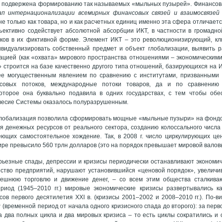
а подвержена формированию так называемых «мыльных пузырей». Финансов
п интернационализации всемирных финансовых связей и взаимосвязей
не только как товара, но и как расчетных единиц именно эта сфера отличае
ъективно содействует абсолютной абсорбции ИКТ, в частности в громадно
ков в их фиктивной форме. Элемент ИКТ – это революционизирующий, кл
ивидуализировать собственный предмет и объект глобализации, выявить 
цией (как «охвата» мирового пространства отношениями – экономическими
т» строится на базе качественно другого типа отношений, базирующихся на 
ее могущественным явлением по сравнению с институтами, призванными 
совых потоков, международные потоки товаров, да и по сравнени
которое она буквально подавила в одних государствах, с тем чтобы обес
весие Системы оказалось полуразрушенным.
лобализация позволила сформировать мощные «мыльные пузыри» на фондов
я денежных ресурсов от реального сектора, созданию колоссального числа
еющих самостоятельное хождение. Так, в 2008 г. число циркулирующих це
мире превысило 560 трлн долларов (это на порядок превышает мировой валов
ерьезные спады, депрессии и кризисы периодически останавливают экономиче
ство предприятий, нарушают установившийся «ценовой порядок», увеличи
ешнюю торговлю и движение денег, – со всем этим общества сталкиваю
риод (1945–2010 гг.) мировые экономические кризисы развертывались к
сов первого десятилетия XXI в. (кризисы 2001–2002 и 2008–2010 гг.). По-в
л
(временной период от начала одного кризисного спада до второго): за перв
 два полных цикла и два мировых кризиса – то есть циклы сократились и 