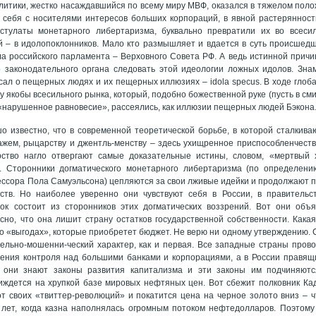
литики, жестко насаждавшийся по всему миру МВФ, оказался в тяжелом полож
 себя с носителями интересов больших корпораций, в явной растерянност
стулаты монетарного либертаризма, буквально превратили их во всесил
 – в идолопоклонников. Мало кто размышляет и вдается в суть происшедш
ела российского парламента – Верховного Совета РФ. А ведь истинной причи
го законодательного органа следовать этой идеологии ложных идолов. Зн
сал о пещерных людях и их пещерных иллюзиях – idolа specus. В ходе глоб
 якобы всесильного рынка, который, подобно божественной руке (пусть в смит
«нарушенное равновесие», рассеялись, как иллюзии пещерных людей Бэкона
о известно, что в современной теоретической борьбе, в которой сталкив
кажем, рыцарству и джентль-менству – здесь ухищренное приспособленчест
рство нагло отвергают самые доказательные истины, словом, «мертвый х
. Сторонники догматического монетарного либертаризма (по определени
ссора Пола Самуэльсона) цепляются за свои лживые идейки и продолжают пр
рств. Но наиболее уверенно они чувствуют себя в России, в правительс
лок состоит из сторонников этих догматических воззрений. Вот они объ
сно, что она лишит страну остатков государственной собственности. Кака
то «выгодах», которые приобретет бюджет. Не верю ни одному утверждению. С
ельно-мошенни-ческий характер, как и первая. Все западные страны пров
ения контроля над большими банками и корпорациями, а в России правящи
о они знают законы развития капитализма и эти законы им подчиняютс
иждется на хрупкой базе мировых нефтяных цен. Вот сбежит полковник Ка
т своих «твиттер-революций» и покатится цена на черное золото вниз – 
 лет, когда казна наполнялась огромным потоком нефтедолларов. Поэтому