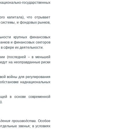
национально-государственных
го капитала), что отрывает
 системы, и фондовых рынков,
ьности крупных финансовых
анков и финансовых секторов
 в сфере их деятельности.
нии (последней – в меньшей
 идут на неоправданные риски
овой войны для регулирования
 обстановке наднациональных
жащей в основе современной
).
адения производства.
Особое
тдельные звенья; в условиях