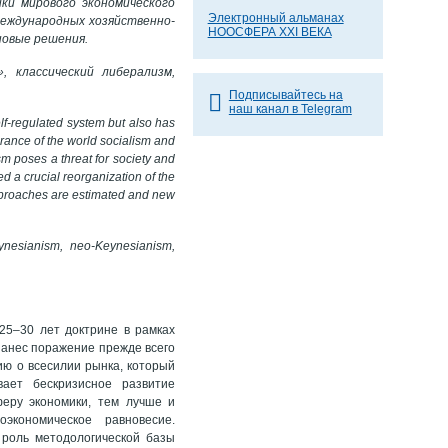
ки мирового экономического
Электронный альманах
международных хозяйственно-
НООСФЕРА XXI ВЕКА
новые решения.
, классический либерализм,
Подписывайтесь на
наш канал в Telegram
lf-regulated system but also has
earance of the world socialism and
sm poses a threat for society and
ed a crucial reorganization of the
 approaches are estimated and new
ynesianism
, neo-Keynesianism
,
25–30 лет доктрине в рамках
 нанес поражение прежде всего
ию о всесилии рынка, который
вает бескризисное развитие
феру экономики, тем лучше и
кономическое равновесие.
 роль методологической базы