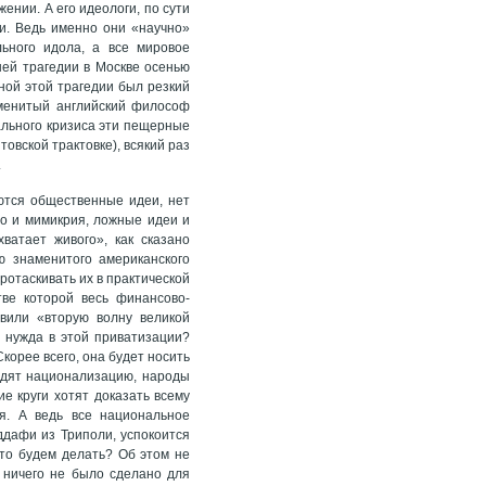
ении. А его идеологи, по сути
и. Ведь именно они «научно»
ьного идола, а все мировое
ей трагедии в Москве осенью
ной этой трагедии был резкий
аменитый английский философ
ального кризиса эти пещерные
овской трактовке), всякий раз
.
аются общественные идеи, нет
во и мимикрия, ложные идеи и
ватает живого», как сказано
ю знаменитого американского
отаскивать их в практической
тве которой весь финансово-
явили «вторую волну великой
я нужда в этой приватизации?
корее всего, она будет носить
одят национализацию, народы
е круги хотят доказать всему
я. А ведь все национальное
ддафи из Триполи, успокоится
что будем делать? Об этом не
 ничего не было сделано для