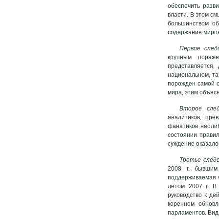
обеспечить разви
власти. В этом с
большинством об
содержание миров
Первое след
крупным пораже
представляется,
национальном, та
порожден самой с
мира, этим объяс
Второе сле
аналитиков, пре
фанатиков неоли
состоянии правил
суждение оказало
Третье след
2008 г. бывшим
поддерживаемая Ф
летом 2007 г. В
руководство к де
коренном обновл
парламентов. Вид