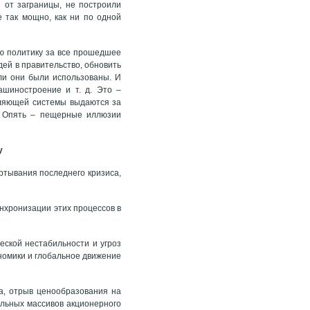
 от заграницы, не построили
е так мощно, как ни по одной
ую политику за все прошедшее
ей в правительство, обновить
ели они были использованы. И
ашиностроение и т. д. Это –
вляющей системы выдаются за
. Опять – пещерные иллюзии
у
ртывания последнего кризиса,
нхронизации этих процессов в
ской нестабильности и угроз
номики и глобальное движение
а, отрыв ценообразования на
альных массивов акционерного