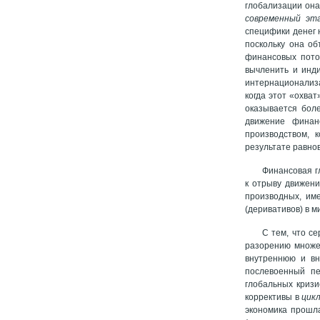
глобализации он
современный эта
специфики денег 
поскольку она об
финансовых пото
вычленить и инд
интернационализа
когда этот «охва
оказывается бол
движение финан
производством, 
результате равно
Финансовая г
к отрыву движени
производных, им
(деривативов) в 
С тем, что с
разорению множе
внутреннюю и вн
послевоенный пе
глобальных кризи
коррективы в
цик
экономика прошла