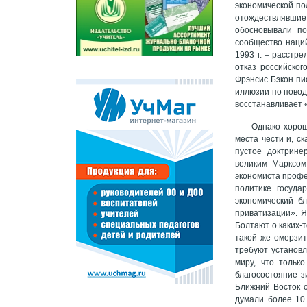
экономической по
отождествлявшие
обосновывали по
сообщество наций
1993 г. – расстр
отказ российско
Фрэнсис Бэкон пи
иллюзии по поводу
восстанавливает 
Однако хорош
места чести и, с
пустое доктрине
великим Марксом
экономиста профе
политике госуда
экономический б
приватизации». Я
Болтают о каких-
такой же омерзит
требуют установл
миру, что тольк
благосостояние з
Ближний Восток о
думали более 10