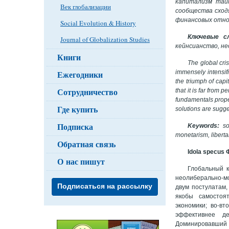
капитализм таит
Век глобализации
сообщества сход
финансовых отно
Social Evolution & History
Ключевые сл
Journal of Globalization Studies
кейнсианство, не
Книги
The global cri
immensely intensifi
Ежегодники
the triumph of capi
Сотрудничество
that it is far from 
fundamentals proper
Где купить
solutions are sugg
Подписка
Keywords:
so
monetarism, liberta
Обратная связь
Idol
а
specus
Ф
О нас пишут
Глобальный к
неолиберально-мо
Подписаться на рассылку
двум постулатам,
якобы самостоя
экономики; во-в
эффективнее де
Доминировавший 