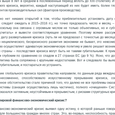
х выше 8 лет в среднем в послевоенный период вплоть до XXI столетия). И
вого кризиса, вероятно, каждый наступающий из них будет иметь более т
нтов производительных сил (факторов производства).
но нет никаких открытий в том, чтобы приблизительно установить дату 
го следует ожидать в 2015–2016 гг.), но точно предсказать число и месяц 
скольку она связана с огромным числом не только объективных, но и суб
считать» и вывести соответствующее уравнение. Поэтому всякие рассуж
 дату развертывания кризиса (чуть ли не предсказал с точностью до месяца
о нециклического, бескризисного развития экономики не бывает, это невозм
во осуществляет адекватную экономическую политику и умело решает возн
 страны – последствия кризиса могут быть не такими губительными. К прим
м глубоким по сравнению со спадом в 27 странах ЕС (до 9 %). Ясно, что д
литика была сопряжена с крупными недостатками. Вот и следовало бы выяв
губительным, и постараться их устранить.
ие глобального кризиса правительства направили, по данным ряда междун
 несомненно, способствовало искусственному прерыванию кризиса, 
ное обстоятельство стало причиной того, что далеко не все проблемы ока
Системы (санация осуществилась лишь частично), полного «очищения» Си
 оказался затяжным, неустойчивым и прерывистым, с рисками структурных кри
мировой финансово-экономический кризис?
нсово-экономический кризис выявил одну истину, о которой раньше говор
для большинства граждан многих стран. Это, во-первых, неспособность пра