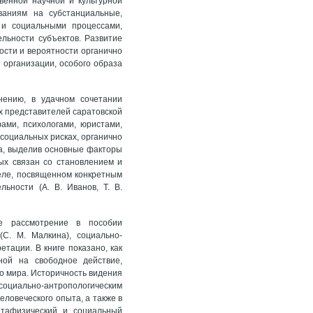
венной научной и культурной
ваниям на субстанциальные,
 и социальными процессами,
льности субъектов. Развитие
сти и вероятности органично
 организации, особого образа
нению, в удачном сочетании
х представителей саратовской
ами, психологами, юристами,
социальных рисках, органично
а, выделив основные факторы
рых связан со становлением и
деле, посвященном конкретным
ьности (А. В. Иванов, Т. В.
е рассмотрение в пособии
С. М. Малкина), социально-
етации. В книге показано, как
ной на свободное действие,
о мира. Историчность видения
оциально-антропологическим
ловеческого опыта, а также в
етафизический и социальный