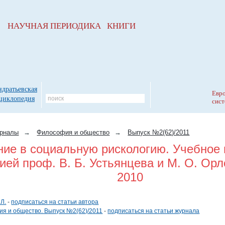
НАУЧНАЯ ПЕРИОДИКА КНИГИ
ндратьевская
Евро
циклопедия
сист
рналы
→
Философия и общество
→
Выпуск №2(62)/2011
ие в социальную рискологию. Учебное 
ией проф. В. Б. Устьянцева и М. О. Орл
2010
 Л.
-
подписаться на статьи автора
я и общество. Выпуск №2(62)/2011
-
подписаться на статьи журнала