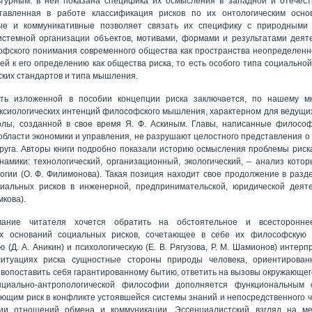
ьтурным: в ней показана специфика их осмысления в западной и отечест
тавленная в работе классификация рисков по их онтологическим осно
ые и коммуникативные позволяет связать их специфику с природными
истемной организации объектов, мотивами, формами и результатами деяте
фского понимания современного общества как пространства неопределенно
ей к его определению как общества риска, то есть особого типа социальной
ских стандартов и типа мышления.
сть изложенной в пособии концепции риска заключается, по нашему м
аксиологических интенций философского мышления, характерном для ведущи
лы, созданной в свое время Я. Ф. Аскиным. Главы, написанные философ
области экономики и управления, не разрушают целостного представления о 
руга. Авторы книги подробно показали историю осмысления проблемы риск
амики: технологический, организационный, экологический, – анализ кото
огии (О. Ф. Филимонова). Такая позиция находит свое продолжение в раз
иальных рисков в инженерной, предпринимательской, юридической деятел
мкова).
мание читателя хочется обратить на обстоятельное и всесторонне
их оснований социальных рисков, сочетающее в себе их философскую (
 (Д. А. Аникин) и психологическую (Е. В. Рягузова, Р. М. Шамионов) интерпр
итуациях риска сущностные стороны природы человека, ориентирован
вопоставить себя гарантированному бытию, ответить на вызовы окружающег
нциально-антропологической философии дополняется функциональным с
ющим риск в конфликте устоявшейся системы знаний и непосредственного че
ии отношений обмена и коммуникации. Эссенциалистский взгляд на м