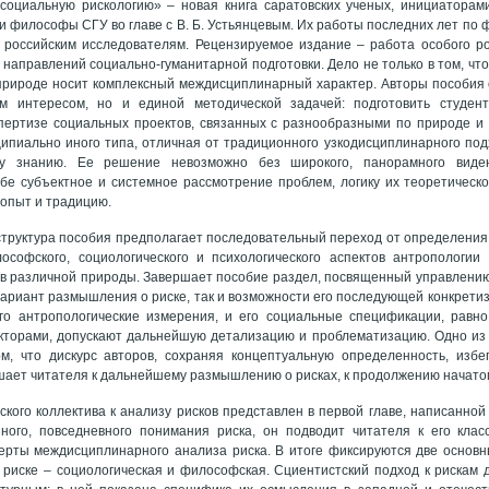
социальную рискологию» – новая книга саратовских ученых, инициаторам
и философы СГУ во главе с В. Б. Устьянцевым. Их работы последних лет по 
 российским исследователям. Рецензируемое издание – работа особого ро
 направлений социально-гуманитарной подготовки. Дело не только в том, что
 природе носит комплексный междисциплинарный характер. Авторы пособия
им интересом, но и единой методической задачей: подготовить студент
спертизе социальных проектов, связанных с разнообразными по природе и
ипиально иного типа, отличная от традиционного узкодисциплинарного подх
му знанию. Ее решение невозможно без широкого, панорамного виден
бе субъектное и системное рассмотрение проблем, логику их теоретическ
опыт и традицию.
структура пособия предполагает последовательный переход от определения
ософского, социологического и психологического аспектов антропологии
в различной природы. Завершает пособие раздел, посвященный управлению
вариант размышления о риске, так и возможности его последующей конкретиз
его антропологические измерения, и его социальные спецификации, равно
торами, допускают дальнейшую детализацию и проблематизацию. Одно из д
ом, что дискурс авторов, сохраняя концептуальную определенность, избе
шает читателя к дальнейшему размышлению о рисках, к продолжению начатог
ского коллектива к анализу рисков представлен в первой главе, написанной
ного, повседневного понимания риска, он подводит читателя к его клас
ерты междисциплинарного анализа риска. В итоге фиксируются две основн
 риске – социологическая и философская. Сциентистский подход к рискам