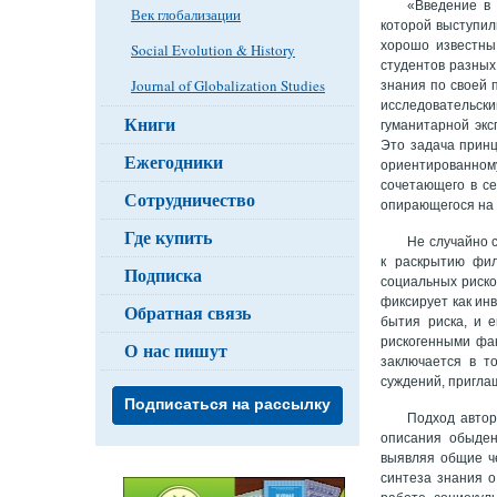
«Введение в 
Век глобализации
которой выступил
хорошо известны
Social Evolution & History
студентов разных
Journal of Globalization Studies
знания по своей
исследовательск
Книги
гуманитарной эк
Это задача принц
Ежегодники
ориентированно
сочетающего в се
Сотрудничество
опирающегося на 
Где купить
Не случайно 
к раскрытию фил
Подписка
социальных риско
фиксирует как ин
Обратная связь
бытия риска, и 
рискогенными фак
О нас пишут
заключается в т
суждений, пригла
Подписаться на рассылку
Подход автор
описания обыден
выявляя общие ч
синтеза знания о