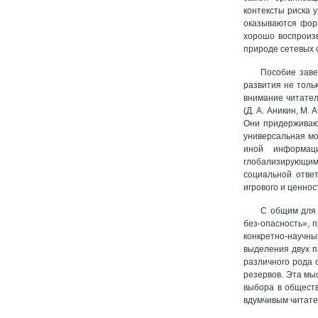
контексты риска 
оказываются фор
хорошо воспроизв
природе сетевых 
Пособие заве
развития не толь
внимание читател
(Д. А. Аникин, М
Они придерживаю
универсальная мо
иной информаци
глобализирующим
социальной ответ
игрового и ценнос
С общим для 
без-опасность», 
конкретно-научн
выделения двух п
различного рода 
резервов. Эта мы
выбора в обществ
вдумчивым читате