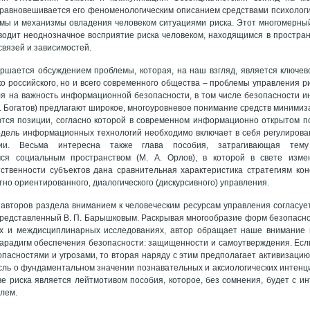
уравновешивается его феноменологическим описанием средствами психологи
мы и механизмы овладения человеком ситуациями риска. Этот многомерн
одит неоднозначное восприятие риска человеком, находящимся в простран
связей и зависимостей.
ршается обсуждением проблемы, которая, на наш взгляд, является ключев
ко российского, но и всего современного общества – проблемы управления 
я на важность информационной безопасности, в том числе безопасности и
. А. Богатов) предлагают широкое, многоуровневое понимание средств миним
тся позиции, согласно которой в современном информационно открытом п
дель информационных технологий необходимо включает в себя регулирован
и. Весьма интересна также глава пособия, затрагивающая тему 
ся социальным пространством (М. А. Орлов), в которой в свете изм
ственности субъектов дана сравнительная характеристика стратегиям кон
тно ориентированного, диалогического (дискурсивного) управления.
авторов раздела вниманием к человеческим ресурсам управления согласуе
представленный В. П. Барышковым. Раскрывая многообразие форм безопасн
ых и междисциплинарных исследованиях, автор обращает наше внимание 
арадигм обеспечения безопасности: защищенности и самоутверждения. Есл
опасностями и угрозами, то вторая наряду с этим предполагает активизацию
сль о фундаментальном значении познавательных и аксиологических интенци
е риска является лейтмотивом пособия, которое, без сомнения, будет с и
лем.