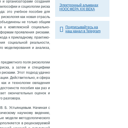
и и организаторами создания
Электронный альманах
философии и социологии риска
НООСФЕРА XXI ВЕКА
да: это учебное пособие для
 рискология как новая отрасль
 объединены не только общим
а к комплексной социально-
Подписывайтесь на
наш канал в Telegram
 формам проявления рисками.
ода к прикладному, практико-
ия социальной реальности,
ого моделирования и анализа,
 предметного поля рискологии
 риска, а затем и специфики
 рисками. Этот подход удачно
ации. Действительно, и сфера
 как и технологии овладения
остоинств пособия как раз и
гает окончательных оценок и
о разговора.
 В. Б. Устьянцевым. Начиная с
сическому научному видению,
ые модели методологического
 дополняется в рецензируемой