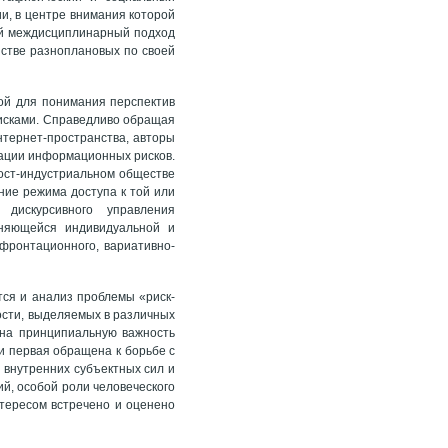
и, в центре внимания которой
ый междисциплинарный подход
стве разноплановых по своей
ой для понимания перспектив
рисками. Справедливо обращая
нтернет-пространства, авторы
изации информационных рисков.
ост-индустриальном обществе
ие режима доступа к той или
дискурсивного управления
еняющейся индивидуальной и
фронтационного, вариативно-
тся и анализ проблемы «риск-
ости, выделяемых в различных
на принципиальную важность
и первая обращена к борьбе с
 внутренних субъектных сил и
й, особой роли человеческого
нтересом встречено и оценено