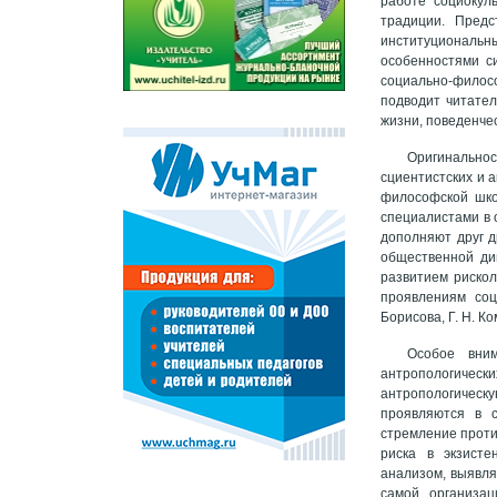
работе социокул
традиции. Предс
институциональн
особенностями с
социально-филосо
подводит читател
жизни, поведенче
Оригинально
сциентистских и 
философской шко
специалистами в 
дополняют друг д
общественной дин
развитием рискол
проявлениям соц
Борисова, Г. Н. Ко
Особое вни
антропологическ
антропологическую
проявляются в с
стремление проти
риска в экзисте
анализом, выявля
самой организац