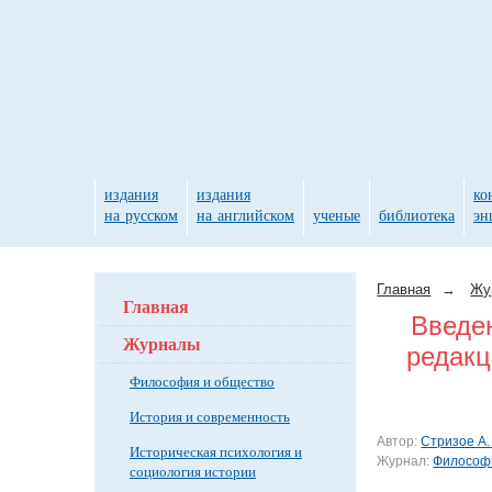
издания
издания
ко
на русском
на английском
ученые
библиотека
эн
Главная
→
Жу
Главная
Введен
Журналы
редакц
Философия и общество
История и современность
Автор:
Стризое А.
Историческая психология и
Журнал:
Философи
социология истории