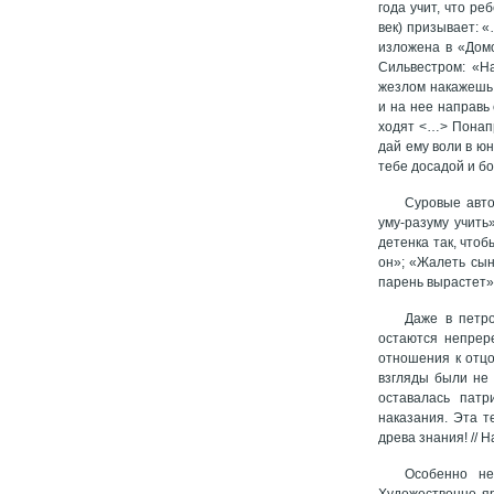
года учит, что ре
век) призывает: 
изложена в «Домо
Сильвестром: «На
жезлом накажешь е
и на нее направь
ходят <…> Понапр
дай ему воли в юн
тебе досадой и бо
Суровые авто
уму-разуму учить
детенка так, чтоб
он»; «Жалеть сын
парень вырастет»
Даже в петро
остаются непрер
отношения к отцо
взгляды были не 
оставалась патр
наказания. Эта т
древа знания! // 
Особенно не
Художественно яр