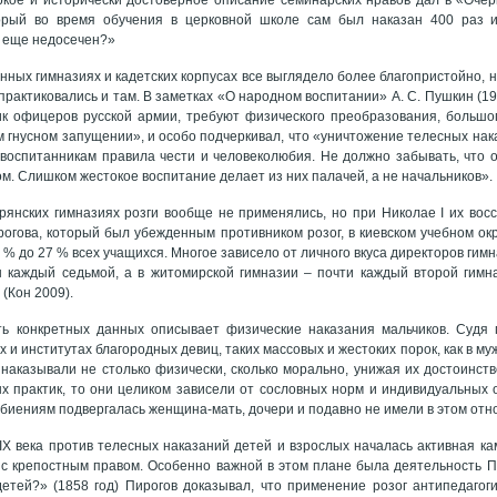
торый во время обучения в церковной школе сам был наказан 400 раз и
 еще недосечен?»
нных гимназиях и кадетских корпусах все выглядело более благопристойно, 
практиковались и там. В заметках «О народном воспитании» А. С. Пушкин (196
ик офицеров русской армии, требуют физического преобразования, большо
м гнусном запущении», и особо подчеркивал, что «уничтожение телесных на
воспитанникам правила чести и человеколюбия. Не должно забывать, что о
ом. Слишком жестокое воспитание делает из них палачей, а не начальников».
рянских гимназиях розги вообще не применялись, но при Николае I их во
гова, который был убежденным противником розог, в киевском учебном окр
 % до 27 % всех учащихся. Многое зависело от личного вкуса директоров гимн
 каждый седьмой, а в житомирской гимназии – почти каждый второй гимна
 (Кон 2009).
ь конкретных данных описывает физические наказания мальчиков. Судя
 и институтах благородных девиц, таких массовых и жестоких порок, как в му
 наказывали не столько физически, сколько морально, унижая их достоинств
х практик, то они целиком зависели от сословных норм и индивидуальных 
збиениям подвергалась женщина-мать, дочери и подавно не имели в этом от
IХ века против телесных наказаний детей и взрослых началась активная к
с крепостным правом. Особенно важной в этом плане была деятельность П
етей?» (1858 год) Пирогов доказывал, что применение розог антипедагог