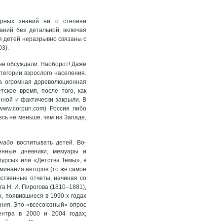
ерных знаний ни о степени
аний без детальной, включая
я детей неразрывно связаны с
3).
 не обсуждали. Наоборот! Даже
атегории взрослого населения.
на огромная дореволюционная
тское время, после того, как
ной и фактически закрыли. В
ww.corpun.com) Россия либо
сь не меньше, чем на Западе,
надо
воспитывать детей. Во-
ленные дневники, мемуары и
бурсы» или «Детства Темы», в
инания авторов (то же самое
ственные отчеты, начиная со
а Н. И. Пирогова (1810–1881),
, появившиеся в 1990-х годах
ния. Это «всесоюзный» опрос
нтра в 2000 и 2004 годах;