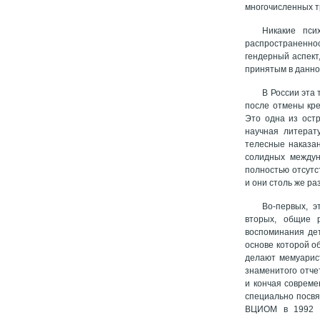
многочисленных т
Никакие пси
распространеннос
гендерный аспект
принятым в данно
В России эта 
после отмены кре
Это одна из ост
научная литерату
телесные наказан
солидных междун
полностью отсутс
и они столь же р
Во-первых, э
вторых, общие 
воспоминания дет
основе которой о
делают мемуарист
знаменитого отчет
и кончая совреме
специально посв
ВЦИОМ в 1992 г