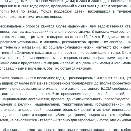
осы Фонда «Общественное мнение» (ФОМ) в 2004 и 2008 годах; национальн
uperJob.ru в 2008 году; опрос, проведенный в 2009 году Центром оперативн
ологии РАН по заказу Фонда поддержки детей, находящихся в трудно
егиональные и тематические опросы.
ссиональных опросов кажутся более надежными, чем ведомственная ста
опросы разных исследований не вполне сопоставимы. В одном случае респо
– о школьниках, в третьем – о подростках старше 13–14 лет. В одних анкетах р
ересуются установками и мнениями респондентов, другие – их собственны
ы телесных наказаний, их социально-педагогический контекст: кто имее
твлять? «Физически наказывать» и «пороть» – не совсем одно и то же. Сист
том, когортной принадлежностью и социально-демографическими характе
бенно слабо представлен гендерный аспект: кто (папы или мамы) и кого (маль
о справедливым и полезным, обычно остается неясным.
очник, появившийся в последние годы, – разнообразные интернет-сайты, це
ь широк: от более или менее откровенной порнографии до вполне корректног
иями членов довольно многочисленного законопослушного БДСМ-сообществ
 наказание» запрещены «любые проявления национальной, расовой, по
 национального достоинства, пропаганда исключительности, превосходства
ошения к религии, национальной, территориальной, государственной и
-, видео-, аудиозаписей наказаний реальных детей и детской порногра
одование ссылки и запрос на публикацию (поиск) приравнивается к публи
мов, не относящихся к категории “только для взрослых”, и фото, опубликова
о общение анонимно, установить когортные и прочие характеристики собес