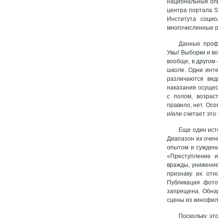
национальные опр
центра портала S
Института соци
многочисленные р
Данные профе
Увы! Выборки и в
вообще, в другом 
школе. Одни инт
различаются вид
наказания осущес
с полом, возрас
правило, нет. Осо
и/или считает эт
Еще один ист
Диапазон их очен
опытом и сужден
«Преступление и
вражды, унижение
признаку их отн
Публикация фото
запрещена. Обнар
сцены из кинофиль
Поскольку эт