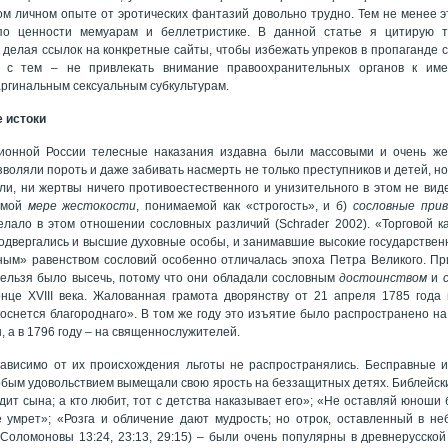
м личном опыте от эротических фантазий довольно трудно. Тем не менее э
о ценности мемуарам и беллетристике. В данной статье я цитирую т
 делая ссылок на конкретные сайты, чтобы избежать упреков в пропаганде
е с тем – не привлекать внимание правоохранительных органов к им
ргинальным сексуальным субкультурам.
 истоки
ионной России телесные наказания издавна были массовыми и очень жес
воляли пороть и даже забивать насмерть не только преступников и детей, н
ли, ни жертвы ничего противоестественного и унизительного в этом не виде
имой
мере жестокости
, понимаемой как «строгость», и б)
сословные при
елало в этом отношении сословных различий (Schrader 2002). «Торговой к
одвергались и высшие духовные особы, и занимавшие высокие государствен
ным» равенством сословий особенно отличалась эпоха Петра Великого. П
 нельзя было высечь, потому что они обладали сословным
достоинством
и
нце ХVIII века. Жалованная грамота дворянству от 21 апреля 1785 года 
коснется благороднаго». В том же году это изъятие было распространено на
, а в 1796 году – на священнослужителей.
ависимо от их происхождения льготы не распространя­лись. Бесправные 
обым удовольствием вымещали свою ярость на беззащитных детях. Библейски
идит сына; а кто любит, тот с детства наказывает его»; «Не оставляй юноши
е умрет»; «Розга и обличение дают мудрость; но отрок, оставленный в н
Соломоновы 13:24, 23:13, 29:15) – были очень популярны в древнерусской