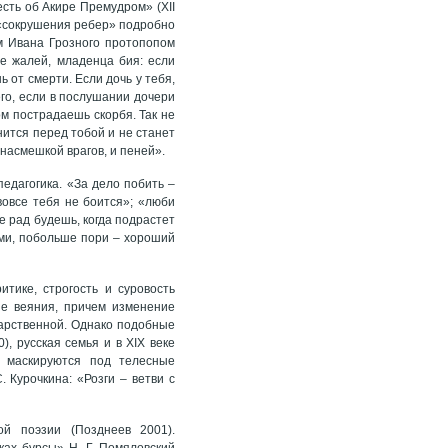
есть об Акире Премудром» (ХII
а «сокрушения ребер» подробно
м Ивана Грозного протопопом
не жалей, младенца бия: если
ь от смерти. Если дочь у тебя,
его, если в послушании дочери
ом пострадаешь скорбя. Так не
инится перед тобой и не станет
насмешкой врагов, и пеней».
едагогика. «За дело побить –
 вовсе тебя не боится»; «люби
не рад будешь, когда подрастет
рми, побольше пори – хороший
итике, строгость и суровость
ые веяния, причем изменение
дарственной. Однако подобные
, русская семья и в ХIХ веке
о маскируются под телесные
 Курочкина: «Розги – ветви с
й поэзии (Позднеев 2001).
ках бурсы» Н. Г. Помяловский