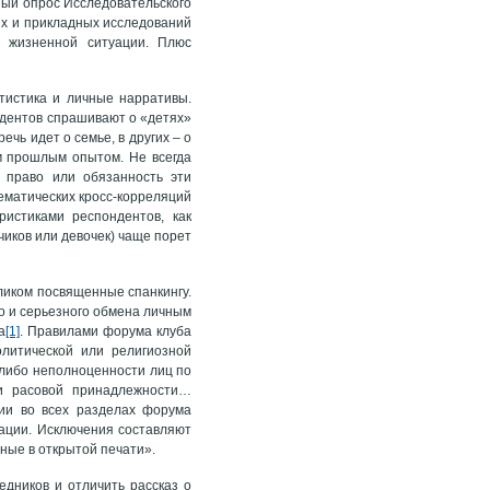
ый опрос Исследовательского
ых и прикладных исследований
й жизненной ситуации. Плюс
тистика и личные нарративы.
ндентов спрашивают о «детях»
ечь идет о семье, в других – о
м прошлым опытом. Не всегда
т право или обязанность эти
ематических кросс-корреляций
ристиками респондентов, как
чиков или девочек) чаще порет
ликом посвященные спанкингу.
о и серьезного обмена личным
а
[1]
. Правилами форума клуба
литической или религиозной
 либо неполноценности лиц по
ли расовой принадлежности…
фии во всех разделах форума
кации. Исключения составляют
нные в открытой печати».
едников и отличить рассказ о