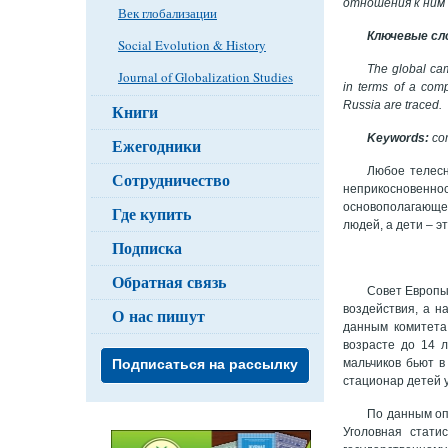
отношения к ним 
Век глобализации
Ключевые сл
Social Evolution & History
The global cam
Journal of Globalization Studies
in terms of a compa
Russia are traced.
Книги
Keywords:
cor
Ежегодники
Любое телесн
Сотрудничество
неприкосновеннос
основополагающее
Где купить
людей, а дети – 
Подписка
Обратная связь
Совет Европы
воздействия, а н
О нас пишут
данным комитета 
возрасте до 14 
мальчиков бьют в
Подписаться на рассылку
стационар детей 
По данным оп
Уголовная стати