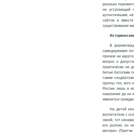
реально пережито
не уступающий п
аутентичными, не
сайтов и вмест
существование ма
Исторические
В дореволюц
самодержавие поз
причем ни карате
вопрос о допуст
практически не д
битью батогами п
таким «подбатож
группы тех, кого
России лишь в ко
наказание да не 
именитых граждан
На детей нез
воспитатели с ос
своей, тот ненав
его розгою, он н
матери» (Притчи 