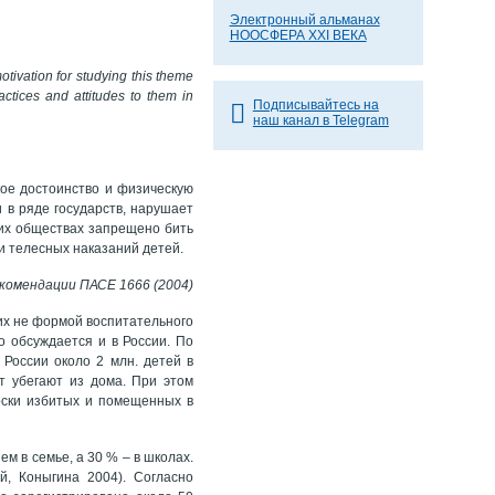
Электронный альманах
НООСФЕРА XXI ВЕКА
tivation for studying this theme
ractices and attitudes to them in
Подписывайтесь на
наш канал в Telegram
ое достоинство и физическую
 в ряде государств, нарушает
ких обществах запрещено бить
и телесных наказаний детей.
комендации ПАСЕ 1666 (2004)
их не формой воспитательного
 обсуждается и в России. По
России около 2 млн. детей в
т убегают из дома. При этом
ерски избитых и помещенных в
м в семье, а 30 % – в школах.
й, Коныгина 2004). Согласно