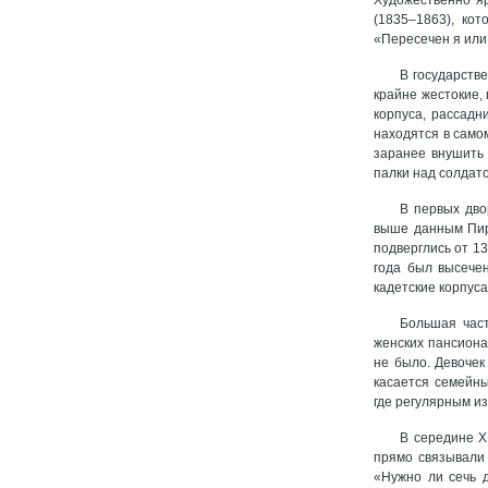
(1835–1863), ко
«Пересечен я или
В государстве
крайне жестокие, 
корпуса, рассадн
находятся в само
заранее внушить 
палки над солдат
В первых дво
выше данным Пиро
подверглись от 13
года был высечен
кадетские корпуса
Большая част
женских пансионах
не было. Девочек
касается семейны
где регулярным и
В середине Х
прямо связывали 
«Нужно ли сечь д