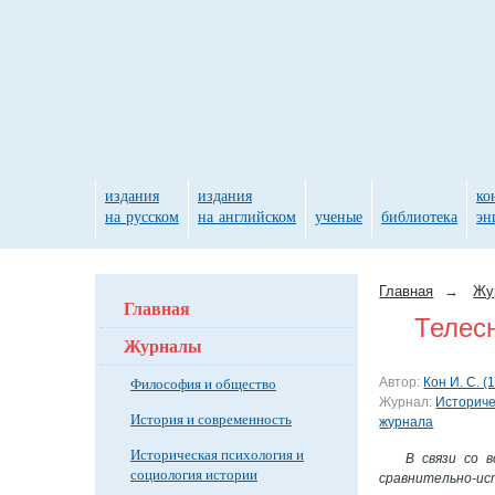
издания
издания
ко
на русском
на английском
ученые
библиотека
эн
Главная
→
Жу
Главная
Телес
Журналы
Философия и общество
Автор:
Кон И. С. 
Журнал:
Историче
История и современность
журнала
Историческая психология и
В связи со 
социология истории
сравнительно-ис