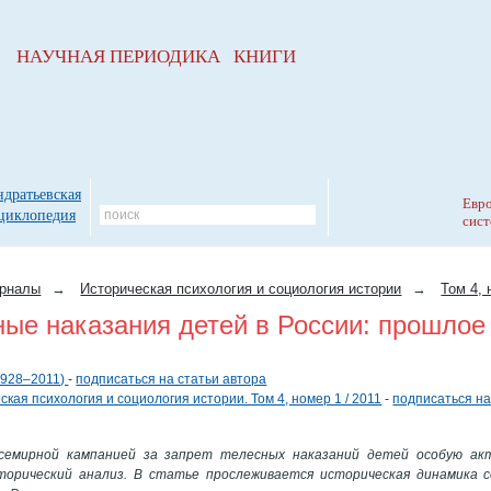
НАУЧНАЯ ПЕРИОДИКА КНИГИ
ндратьевская
Евро
циклопедия
сист
рналы
→
Историческая психология и социология истории
→
Том 4, 
ные наказания детей в России: прошлое
(1928–2011)
-
подписаться на статьи автора
ская психология и социология истории. Том 4, номер 1 / 2011
-
подписаться на
всемирной кампанией за запрет телесных наказаний детей особую ак
торический анализ. В статье прослеживается историческая динамика