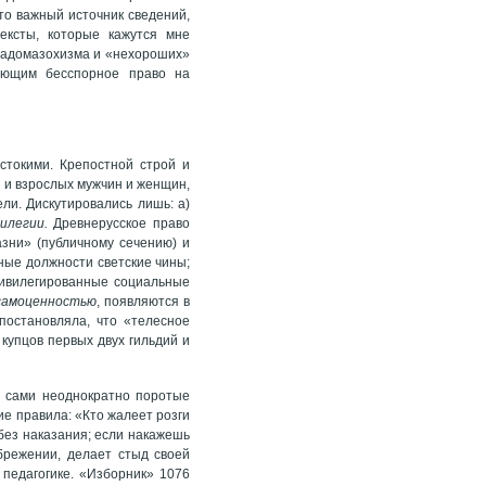
то важный источник сведений,
ексты, которые кажутся мне
 садомазохизма и «нехороших»
еющим бесспорное право на
токими. Крепостной строй и
о и взрослых мужчин и женщин,
ли. Дискутировались лишь: а)
вилегии.
Древнерусское право
азни» (публичному сечению) и
ные должности светские чины;
ривилегированные социальные
самоценностью
, появляются в
постановляла, что «телесное
 купцов первых двух гильдий и
и сами неоднократно поротые
е правила: «Кто жалеет розги
 без наказания; если накажешь
ебрежении, делает стыд своей
 педагогике. «Изборник» 1076