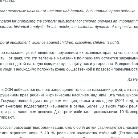
в России.
ова:
телесные наказания, насилие над детьми, дисциплина, права ребенка.
paign for prohibiting the corporal punishment of children provides an important mo
rative historical analysis. In this article, the historical dynamic of respective p
poral punishment, violence against children, discipline, children’s rights.
ое наказание детей является нарушением их основных прав на человеческ
ть. Тот факт, что эти телесные наказания по-прежнему остаются законными
 право детей на такую юридическую защиту, как и у взрослых. В европейс
это люди. Необходимо положить конец общественной и правовой приемлемост
Из Ре
 и ООН добиваются полного запрещения телесных наказаний детей, считая 
арушением прав ребенка и физическим насилием над ним. Эта тема широко
Государственной думы по делам женщин, семьи и молодежи (2001 год), в 
лет ежегодно подвергаются избиению в семье. Более 50 тысяч таких ребя
 три раза чаще, чем девочек. Две трети избитых – дошкольники. 10 % зв
умирают.
росов правозащитных организаций, около 60 % детей сталкиваются с насилие
стика отражает лишь 5–10 % реального количества избиений (Гетмански