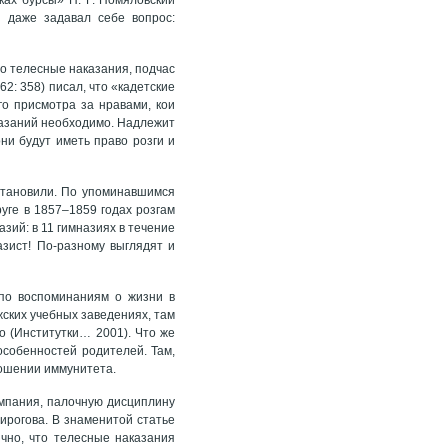
 даже задавал себе вопрос:
но телесные наказания, подчас
2: 358) писал, что «кадетские
го присмотра за нравами, кои
казаний необходимо. Надлежит
ни будут иметь право розги и
сстановили. По упоминавшимся
уге в 1857–1859 годах розгам
азий: в 11 гимназиях в течение
зист! По-разному выглядят и
 по воспоминаниям о жизни в
жских учебных заведениях, там
о (Институтки… 2001). Что же
особенностей родителей. Там,
ношении иммунитета.
ампания, палочную дисциплину
ирогова. В знаменитой статье
ично, что телесные наказания