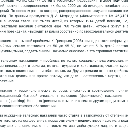
у докладу «О положении детей в Российской Федерации», в 2004 году был
ий против несовершеннолетних, более 2000 детей ежегодно погибают в ре
ений. По оценкам разных авторов, распространенность случаев насилия над
008). По данным президента Д. А. Медведева («Коммерсантъ» № 46(4101) 
я в России стали 126 тысяч детей, из которых 1914 детей погибли, 12,
жертвами насилия считаются еще 760 тысяч детей, которые живут в с
нию президента, «выходит за рамки собственно правоохранительной деятел
азания – часть этой проблемы. К. Григорьев (2006) приводит такие цифры: 
сийских семьях составляет от 50 до 95 %, не менее 5 % детей посто
щечины, тычки, подзатыльники. Насколько обоснована эта страшная статисти
телесным наказаниям – проблема не только социально-педагогическая, н
е цивилизации и религии, включая иудаизм и христианство, считали суро
не только полезными, но и обязательными. Другие религии этого не требова
тательных целях» или просто потому, что дети – естественные жертвы, н
ражение.
зникают и терминологические вопросы, в частности соотношение поняти
страненный бытовой эквивалент телесного (физического) наказания –
инг» (spanking). Но порка (ремнем, плетью или каким-то другим предметом) 
ак спанкинг включает оба значения.
и осуждение телесных наказаний часто ставят в зависимость от степени их
и от того, кто их осуществляет: порка учителем – недопустимое насилие, а р
 случаях значение имеют не только мотивы действующих лиц, но и соци