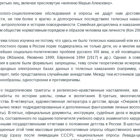
ретьих лиц, включая пресловутую «княгиню Марью Алексевну».
холого-социологические обследования и опросы не дадут нам достов
ти, ни тем более о кратко- и долгосрочных последствиях телесных наказ
, антропологии и истории повседневности. Семейная дисциплина и наказани
м обществе нормативным порядком и образом человека как личности (Кон 200
тема плохо изучена не потому, что здесь не было телесных наказаний или их
постного права в России порке подвергались не только дети, но и многие к
рейших социально-политических проблем русского ХIХ века, и ей посвяще
ра (Жбанков, Яковенко 1899; Евреинов 1994 [1917] и др.). Однако в сове
ия в школе были формально запрещены, тему сочли теоретически исчерпан
ародных электронных базах данных о телесных наказаниях (например, w
твует, либо представлена случайными анекдотами. Между тем источников зде
азнообразны, односторонни и противоречивы.
то педагогические трактаты и религиозно-нравственные наставления, как
работы по истории школы, семьи и воспитания. В-третьих, многочис
ства. В-четвертых, художественная литература о детстве, вроде «Очерков 
бычно лежат подредактированные и дополненные фантазиями личные воспом
ы). В-пятых, официальные документы, инструкции, судебные дела и ведом
а, составленного по заданию попечителя учебного округа знаменитого хирург
нными государственными отчетами о положении детства в России. В-шестых
ященные этой теме массовые репрезентативные опросы общественного мне
оду (сразу после ликвидации СССР); национальные опросы Левада-це