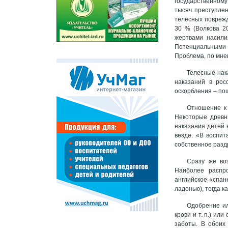
государственном
тысяч преступлен
телесных поврежд
30 % (Волкова 2
жертвами насили
Потенциальными 
Проблема, по мне
Телесные нак
наказаний в рос
оскорбления – по
Отношение к 
Некоторые древни
наказания детей 
везде. «В воспи
собственное разд
Сразу же во
Наиболее распро
английское «спанк
ладонью), тогда к
Одобрение ил
крови и т. п.) ил
заботы. В обоих