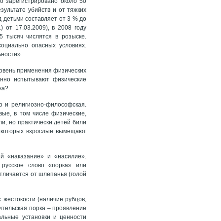
о зарегистрировано около 50
зультате убийств и от тяжких
 детьми составляет от 3 % до
от 17.03.2009), в 2008 году
5 тысяч числятся в розыске.
оциально опасных условиях.
ьности».
уровень применения физических
янно испытывают физические
ка?
о и религиозно-философская.
вые, в том числе физические,
ли, но практически детей били
а которых взрослые вымещают
й «наказание» и «насилие».
 русское слово «порка» или
отличается от шлепанья (голой
 жестокости (наличие рубцов,
одительская порка – проявление
альные установки и ценности