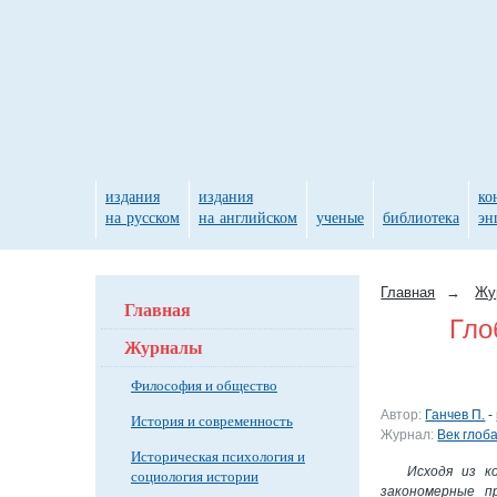
издания
издания
ко
на русском
на английском
ученые
библиотека
эн
Главная
→
Жу
Главная
Гло
Журналы
Философия и общество
Автор:
Ганчев П.
-
История и современность
Журнал:
Век глоб
Историческая психология и
Исходя из к
социология истории
закономерные п