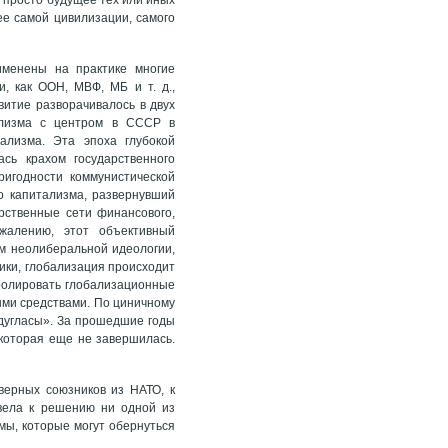
ее самой цивилизации, самого
именены на практике многие
, как ООН, МВФ, МБ и т. д.,
витие разворачивалось в двух
иализма с центром в СССР в
ализма. Эта эпоха глубокой
сь крахом государственного
игодности коммунистической
го капитализма, развернувший
рственные сети финансового,
ожалению, этот объективный
ем неолиберальной идеологии,
тики, глобализация происходит
ролировать глобализационные
ыми средствами. По циничному
дугласы». За прошедшие годы
 которая еще не завершилась.
верных союзников из НАТО, к
вела к решению ни одной из
мы, которые могут обернуться