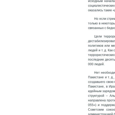
исходным начала
социалистических
оказались такие 
Но если стре
только в некотор
связанных с бедн
Цели террор
дестабилизирова
политиков или м
людей и т. д. Как
террористических
последние десять
000 людей.
Нет необходи
Пакистане и т. д
создавшего свою 
Пакистане, в Ира
идейным зарядом 
структурой – Ал
направлена проти
055») и поддерж
Советским союз
администрацией б