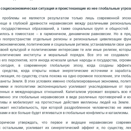
я социоэкономическая ситуация и проистекающие из нее глобальные угро
и проблемы не являются результатом только лишь современной эпох
 еще в глубокой древности неравновесия между различными региональн
 государственных образований, а также социальных групп и общностей.
дилось в гомеостазе – в гармоничном, динамичном равновесии. Но в пр
в геопространстве отдельные регионы и региональные цивилизации фун
 экономическим, политическим и социальным ритмом, устанавливали свои це
своей культурой и политическими интересами те или иные религии, которы
олитические институты и моральный порядок. Все это не создавало 
я его перспектив, хотя иногда исчезали целые народы и государства, огром
сегодня, в современную глобальную эпоху, когда созданы эффект
 средства, когда открыты новые энергетические источники и зарабо
илизация, по существу, стала похожа на одно огромное поселение, эти гло
анеты Земля. В этих условиях именно глобализированные экономика, полит
номики и геополитики экспоненциально усиливают унаследованные от пр
енных и международных отношений. Капитализм угрожает взорвать всю п
именно эти глобальные неравновесия в виде различных противоречий и 
тивы и мобилизуют на протестные действия миллионы людей на Земле. Н
ожает нестабильность, при которой раздробленное человечество не име
зами и все больше будет втягиваться в глобальные конфликты и катаклизмы.
орически утверждать, что первое и ведущее неравновесие современ
с остальными, усиливает их синергетический эффект и, по существу, ле