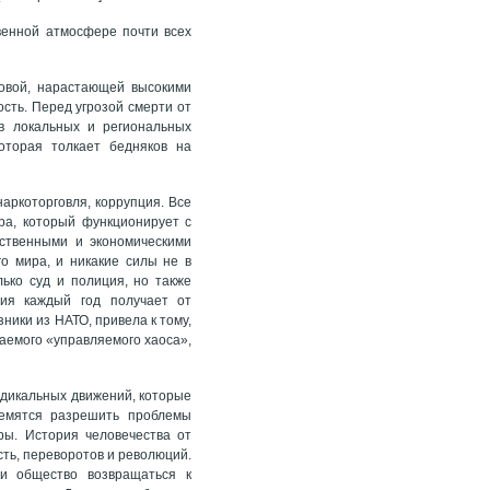
венной атмосфере почти всех
совой, нарастающей высокими
ость. Перед угрозой смерти от
в локальных и региональных
оторая толкает бедняков на
аркоторговля, коррупция. Все
ира, который функционирует с
ственными и экономическими
о мира, и никакие силы не в
лько суд и полиция, но также
фия каждый год получает от
ники из НАТО, привела к тому,
ваемого «управляемого хаоса»,
адикальных движений, которые
ремятся разрешить проблемы
ры. История человечества от
сть, переворотов и революций.
ли общество возвращаться к