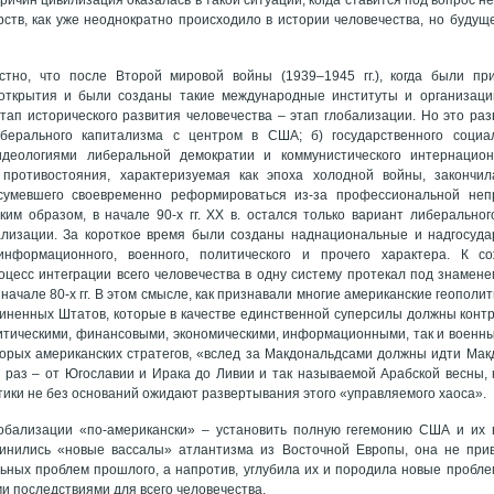
рств, как уже неоднократно происходило в истории человечества, но будущ
стно, что после Второй мировой войны (1939–1945 гг.), когда были пр
 открытия и были созданы такие международные институты и организации
тап исторического развития человечества – этап глобализации. Но это раз
иберального капитализма с центром в США; б) государственного соц
идеологиями либеральной демократии и коммунистического интернацион
противостояния, характеризуемая как эпоха холодной войны, закончила
сумевшего своевременно реформироваться из-за профессиональной непр
ким образом, в начале 90-х гг. ХХ в. остался только вариант либерально
ализации. За короткое время были созданы наднациональные и надгосуда
 информационного, военного, политического и прочего характера. К с
цесс интеграции всего человечества в одну систему протекал под знамен
начале 80-х гг. В этом смысле, как признавали многие американские геополи
иненных Штатов, которые в качестве единственной суперсилы должны конт
итическими, финансовыми, экономическими, информационными, так и военн
орых американских стратегов, «вслед за Макдональдсами должны идти Мак
 раз – от Югославии и Ирака до Ливии и так называемой Арабской весны,
ики не без оснований ожидают развертывания этого «управляемого хаоса».
обализации «по-американски» – установить полную гегемонию США и их 
инились «новые вассалы» атлантизма из Восточной Европы, она не при
ьных проблем прошлого, а напротив, углубила их и породила новые пробле
и последствиями для всего человечества.