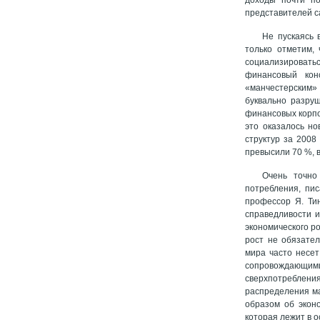
представителей с
Не пускаясь 
только отметим, 
социализировать
финансовый кон
«манчестерским»
буквально разру
финансовых корпо
это оказалось н
структур за 2008 
превысили 70 %, в
Очень точно
потребления, пис
профессор Я. Ти
справедливости 
экономического р
рост не обязате
мира часто несет
сопровождающими
сверхпотреблени
распределения ма
образом об экон
которая лежит в 