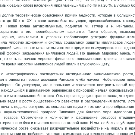
амых бедных слоев населения мира уменьшились почти на 20 %, а у самых бо
в долгие теоретические объяснения причин бедности, которые в большинс
что до 80-х гг. ХХ в. капитализм был вынужден, приспосабливаясь к кон
ся. Новая волна антикоммунизма, поднятая М. Тэтчер и Р. Рейганом,
серватизм в его неолиберальном варианте. Таким образом, возвращ
 корням, капитализм в условиях глобализации утвердил фундаментал
шила мировую экономику и систему социальной защиты миллиардов людей
раций. Финансовые механизмы ипотеки и кредитов стимулировали невиданно
овой формой закабаления миллионов людей. По данным Мирового банка, 
г., то есть на начало мирового финансово-экономического кризиса, составля
 то время как сотни миллионов людей впали в глубокую нищету.
 о катастрофических последствиях антигуманного экономического роста
ал в одном из первых докладов Римского клуба лауреат Нобелевской прем
нберген. Он утверждал, что в попытках человечества построить новый ми
и находящийся в динамичном равновесии с природой) нельзя основываться
оста и материального богатства. Опыт производящих стран показал, что даж
льно ведет к росту общественного равенства и распределения власти. Ис
 печать недальновидного использования науки и техники и пренебрежения
 научно-технический прогресс. Типичная для богатого мира идеология 
я товаров. Стремление к количеству и расхищение ресурсов отодвин
териальных благ и качества жизни на второй план. И мы все больше убеждае
омическом росте оказывает разрушительное воздействие на мораль и нра
основе мании потребления, угрожает самым важным человеческим ценностям [