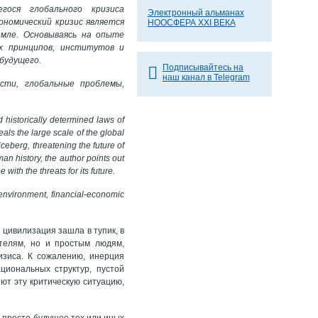
гося глобального кризиса
Электронный альманах
ономический кризис является
НООСФЕРА XXI ВЕКА
емле. Основываясь на опыте
х принципов, институтов и
 будущего.
Подписывайтесь на
наш канал в Telegram
ости, глобальные проблемы,
 historically determined laws of
als the large scale of the global
 iceberg, threatening the future of
man history, the author points out
ith the threats for its future.
m, environment, financial-economic
цивилизация зашла в тупик, в
ателям, но и простым людям,
изиса. К сожалению, инерция
иональных структур, пустой
ют эту критическую ситуацию,
е просто будущее тех или иных