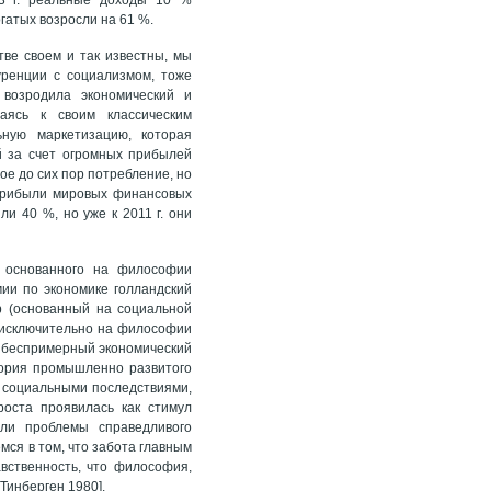
гатых возросли на 61 %.
тве своем и так известны, мы
куренции с социализмом, тоже
 возродила экономический и
аясь к своим классическим
ьную маркетизацию, которая
 за счет огромных прибылей
е до сих пор потребление, но
прибыли мировых финансовых
ли 40 %, но уже к 2011 г. они
, основанного на философии
ии по экономике голландский
р (основанный на социальной
 исключительно на философии
е беспримерный экономический
тория промышленно развитого
 социальными последствиями,
роста проявилась как стимул
ули проблемы справедливого
мся в том, что забота главным
вственность, что философия,
Тинберген 1980].