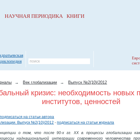
НАУЧНАЯ ПЕРИОДИКА КНИГИ
ндратьевская
Евро
циклопедия
сист
рналы
→
Век глобализации
→
Выпуск №2(10)/2012
бальный кризис: необходимость новых 
институтов, ценностей
подписаться на статьи автора
ализации. Выпуск №2(10)/2012
-
подписаться на статьи журнала
онцепции о том, что после 90-х гг. ХХ в. процессы глобализации ка
роцессы наднациональной интеграции современного человечества п