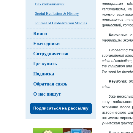
Век глобализации
принципами ид
капитализма, на
Social Evolution & History
только верхушко
переломных ист
Journal of Globalization Studies
ценностей, котор
Книги
Ключевые с
терроризм, эколо
Ежегодники
Proceeding fro
Сотрудничество
supranational integ
crisis of capitalism
Где купить
the civilization an
the need for develo
Подписка
Keywords:
glo
Обратная связь
crisis
О нас пишут
Уже нескольк
зону глобальног
особенно после р
Подписаться на рассылку
исторического д
оптимизм мировых
уничтожая фактор
В силу каких 