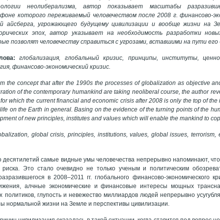
еологии неолиберализма, автор показывает масштабы разразивше
 фоне которого переживаемый человечеством после 2008 г. финансово-эк
й айсберга, угрожающего будущему цивилизации и вообще жизни на З
орических эпох, автор указывает на необходимость разработки новы
ые позволят человечеству справиться с угрозами, вставшими на пути его
лова:
глобализация, глобальный кризис, принципы, институты, ценн
гия, финансово-экономический кризис.
m the concept that after the 1990s the processes of globalization as objective and
ration of the contemporary humankind are taking neoliberal course, the author reve
, for which the current financial and economic crisis after 2008 is only the top of the
d life on the Earth in general. Basing on the evidence of the turning points of the hu
pment of new principles, institutes and values which will enable the mankind to cope w
balization, global crisis, principles, institutions, values, global issues, terroris
о десятилетий самые видные умы человечества непрерывно напоминают, что 
о риска. Это стало очевидно не только ученым и политическим обозрев
азразившегося в 2008–2011 гг. глобального финансово-экономического кр
вижения, алчные экономические и финансовые интересы мощных транснац
 политиков, глупость и невежество миллиардов людей непрерывно усугубля
ы нормальной жизни на Земле и перспективы цивилизации.
причин цивилизация оказалась в такой ситуации, когда ставится под вопрос н