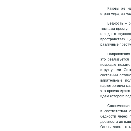
Каковы же, н
стран мира, за м
Бедность – о
темпами преступн
голода отступаю
пространствах ц
различные престу
Направления 
это реализуется 
помощью незамет
структурами. Со
состоянии остано
влиятельные пол
наркоторговли св
что производство
идею которого под
Современная 
в соответствии 
бедности через 
древности до наш
Очень часто ка