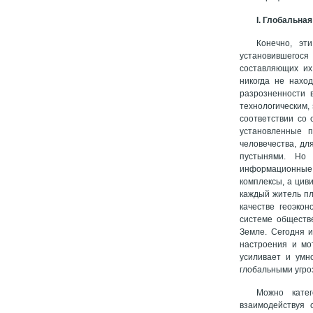
І. Глобальна
Конечно, эт
установившегося
составляющих их
никогда не нахо
разрозненности 
технологическим,
соответствии со 
установленные п
человечества, дл
пустынями. Но 
информационные
комплексы, а цив
каждый житель пл
качестве геоэко
системе обществ
Земле. Сегодня 
настроения и мо
усиливает и умн
глобальными угро
Можно катег
взаимодействуя 