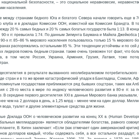
 национальной безопасности, – это социальное неравновесие, неравенст
ами населения.
е между странами бедного Юга и богатого Севера начали говорить еще в 70-
о клуба и в докладах Комиссии ООН, известной как Комиссия Брандта. В т
жду 20 % самых бедных и 20 % самых богатых государств была 1:13. В конце 
е 90-х гг. превысила 1:74. По данным Зигмунта Баумана и Майкла Джейкобса [
е 90-х гг. 85–86 % мирового населения пользовалось только 15 % мирового б
транах распоряжались остальными 85 %. Эти тенденции устойчивы и по сей д
х лидеров помочь бедным странам. также очень тревожен тот факт, что бо
а, в том числе Россия, Украина, Армения, Грузия, Латвия, тоже поте
тран.
десятилетия в результате вызванного неолиберализмом потребительского
яде стран и в то же время катастрофический упадок в Бангладеш, Сомали, Аф
 упомянутым государствам приближаются ряд бывших соцстран, таких как Алб
ия с 28-го места в мире по индексу человеческого развития в 80-е гг. за
е. В середине первого десятилетия XXI в. данные Мирового банка указывали,
нее чем на 2 доллара в день, а 1,25 млрд – менее чем на один доллар. Милл
я вода, туалет и другие элементарные средства для жизни.
ые Доклада ООН о человеческом развитии на конец ХХ в. (Human Developme
бальных миллиардеров» являются обладателями богатства, равного совоку
планете, В. Киген заключает: «Если (как отмечает один американский критик
нов долларов каждый, чтобы содержать себя, а все остальное раздадут, 
оловины жителей Земли» [Keegan 1996: 23]. За период с 1979 по 19