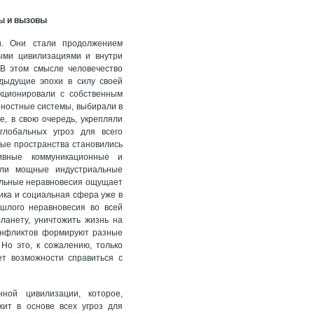
зы и вызовы
и. Они стали продолжением
ыми цивилизациями и внутри
 В этом смысле человечество
едыдущие эпохи в силу своей
кционировали с собственным
нностные системы, выбирали в
е, в свою очередь, укрепляли
глобальных угроз для всего
ные пространства становились
ивные коммуникационные и
тали мощные индустриальные
бальные неравновесия ощущает
ика и социальная сфера уже в
ошлого неравновесия во всей
ланету, уничтожить жизнь на
конфликтов формируют разные
о это, к сожалению, только
ет возможности справиться с
ной цивилизации, которое,
жит в основе всех угроз для