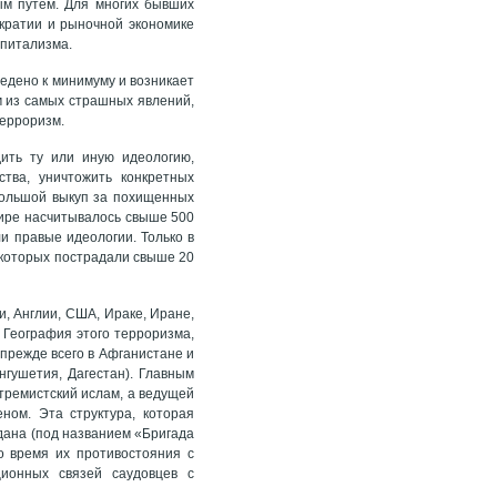
ым путем. Для многих бывших
кратии и рыночной экономике
апитализма.
едено к минимуму и возникает
им из самых страшных явлений,
терроризм.
ить ту или иную идеологию,
тва, уничтожить конкретных
большой выкуп за похищенных
в мире насчитывалось свыше 500
и правые идеологии. Только в
 которых пострадали свыше 20
, Англии, США, Ираке, Иране,
. География этого терроризма,
 прежде всего в Афганистане и
нгушетия, Дагестан). Главным
тремистский ислам, а ведущей
ном. Эта структура, которая
дана (под названием «Бригада
о время их противостояния с
ционных связей саудовцев с