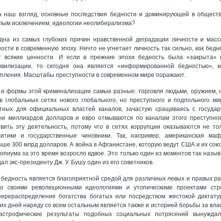
а наш взгляд, основные последствия бедности и доминирующей в общест
алым исключением, идеологии неолиберализма?
дна из самых глубоких причин нравственной деградации личности и мас
ости в современную эпоху. Ничто не угнетает личность так сильно, как бедн
т всякие ценности. И если в прежние эпохи бедность была «закрыта» 
ивилизации, то сегодня она является «информированной бедностью», к
пления. Масштабы преступности в современном мире поражают.
и формы этой криминализации самые разные: торговля людьми, оружием, н
в глобальных сетях нового глобального, но преступного и подпольного м
ных для официальных властей каналов, зачастую сращиваясь с государ
тни миллиардов долларов и евро отмываются по каналам этого преступног
вить эту деятельность, потому что в сетях коррупции оказываются не то
итики и государственные чиновники. Так, например, американская ма
ыше 300 млрд долларов. А война в Афганистане, которую ведут США и их союз
 опиума за это время возросло вдвое. Это только один из моментов так назы
ал экс-президенту Дж. У. Бушу один из его советников.
бедность является благоприятной средой для различных левых и правых р
со своими революционными идеологиями и утопическими проектами ст
перераспределение богатства богатых или посредством жестокой диктату
их дней наряду со всем остальным является также и историей борьбы за вла
тастрофические результаты подобных социальных потрясений вынужда