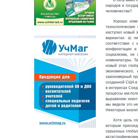
народов и госуда
человечества?
Хорошо изве
технологические
наступил новый э
вариантах: а) л
соответствии с 
конфронтации и 
социализма, не 
номенклатуры. Та
новый этап глоб
экономического,
закономерный про
созданной США в 
в интересах Соед
процессы как пол
выражению некот
мы видели это не
Некоторые аналит
Хотя цель гл
которым присоед
серьезных глобал
катастрофическим