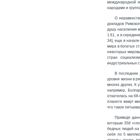
международной и
народами и групп
О неравенств
докладов Римског
душу населения ме
1:61, а в середин
34], еще в начал
мира в богатых с
некоторых мировы
стран социализм
индустриальных с
В последние 
уровня жизни в р
многих других. К
например, Болгар
откатилась на 68-
планете живут ме
что такое питьева
Приведя данн
которым 358 «гло
бедных людей на 
себя по 5 миллио
доходы почти п