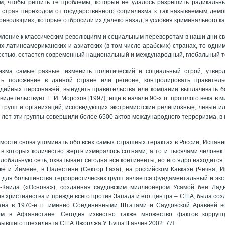
м, чтобы решить те проблемы, которые не удалось разрешить радикальн
 стран переходом от государственного социализма к так называемым демо
«революции», которые отбросили их далеко назад, в условия криминального к
мление к классическим революциям и социальным переворотам в наши дни св
ых латиноамериканских и азиатских (в том числе арабских) странах, то одн
остью, остается современный национальный и международный, глобальный 
изма самые разные: изменить политический и социальный строй, утверд
ть положение в данной стране или регионе, контролировать правительс
едийных персонажей, вынудить правительства или компании выплачивать 
 свидетельствует Г. И. Морозов [1997], еще в начале 90-х гг. прошлого века 
 групп и организаций, исповедующих экстремистские религиозные, левые ил
 лет эти группы совершили более 6500 актов международного терроризма, в
мости снова упоминать обо всех самых страшных терактах в России, Испании
., в которых количество жертв измерялось сотнями, а то и тысячами человек
глобальную сеть, охватывает сегодня все континенты, но его ядро находится
ке и Йемене, в Палестине (Сектор Газа), на российском Кавказе (Чечня, И
для большинства террористических групп является фундаментальный и экс
ь-Каида («Основа»), созданная саудовским миллионером Усамой бен Ладе
в христианства и прежде всего против Запада и его центра – США, была соз
ана в 1970-е гг. именно Соединенными Штатами и Саудовской Аравией в
ом в Афганистане. Сегодня известно также множество фактов корруп
ывшего президента США Джорджа У. Буша [Ганчев 2002: 77].