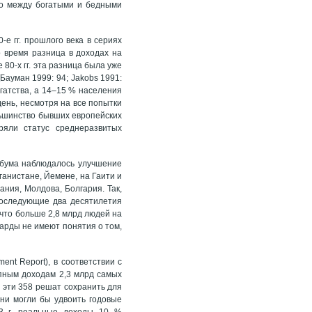
во между богатыми и бедными
е гг. прошлого века в сериях
о время разница в доходах на
80-х гг. эта разница была уже
Бауман 1999: 94; Jakobs 1991:
огатства, а 14–15 % населения
ень, несмотря на все попытки
льшинство бывших европейских
ряли статус среднеразвитых
 бума наблюдалось улучшение
ганистане, Йемене, на Гаити и
ания, Молдова, Болгария. Так,
 последующие два десятилетия
 что больше 2,8 млрд людей на
иарды не имеют понятия о том,
nt Report), в соответствии с
пным доходам 2,3 млрд самых
) эти 358 решат сохранить для
они могли бы удвоить годовые
93 г. реальные доходы 10 %