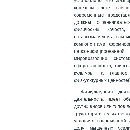
установлено, что жизне
конечном счете телесн
современные представл
должны ограничиватьс
физических качеств,
организма и двигательн
компонентами формиро
персонифицированной
мировоззрение, систем
сфера личности, широт
культуры, а главное
физкультурных ценностей
Физкультурная дея
деятельность, имеет о
других видов или типов д
труда (при всем их несо
условиях современной 
доля мышечных усили