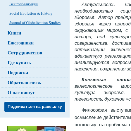
Век глобализации
Актуальность на
необходимостью соци
Social Evolution & History
здоровья. Автор предп
Journal of Globalization Studies
здоровья через приро
окружающим миром, с 
Книги
автора, под культур
Ежегодники
совершенства, достиг
оптимизации жизнеде
Сотрудничество
адекватную реализацию
Где купить
анализируются вопросы
населения, сохранения з
Подписка
Ключевые слова
Обратная связь
валеологическое миро
О нас пишут
культура здоровья, 
телесность, духовное «
Подписаться на рассылку
Философия выступае
осмысление действительн
поскольку эта проблема с