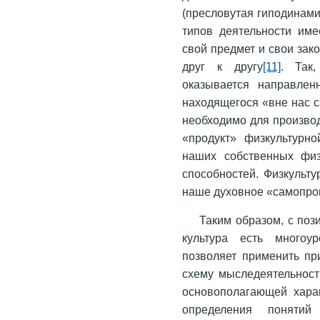
(пресловутая гиподинамия
типов деятельности име
свой предмет и свои зак
друг к другу
[11]
. Так
оказывается направлен
находящегося «вне нас с
необходимо для производ
«продукт» физкультурно
наших собственных физ
способностей. Физкульт
наше духовное «самопро
Таким образом, с поз
культура есть многоур
позволяет применить пр
схему мыследеятельности
основополагающей харак
определения понятий 