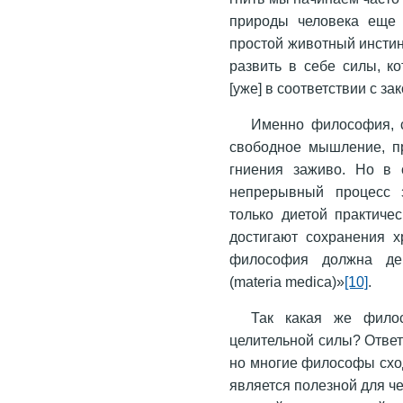
природы человека еще 
простой животный инстин
развить в себе силы, к
[уже] в соответствии с з
Именно философия, с
свободное мышление, пр
гниения заживо. Но в с
непрерывный процесс 
только диетой практиче
достигают сохранения х
философия должна дейс
(materia medica)»
[10]
.
Так какая же фило
целительной силы? Ответ
но многие философы сход
является полезной для че