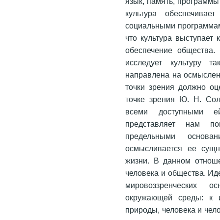
язык, память, программ
культура обеспечивае
социальными программам
что культура выступает 
обеспечение общества. 
исследует культуру т
направлена на осмыслени
точки зрения должно оц
точке зрения Ю. Н. Сол
всеми доступными е
представляет нам п
предельными основа
осмысливается ее сущн
жизни. В данном отноше
человека и общества. Ид
мировоззренческих о
окружающей среды: к 
природы, человека и чел