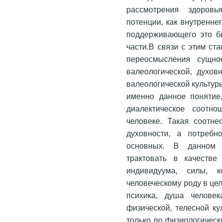
рассмотрения здоровь
потенции, как внутренне
поддерживающего это б
части.В связи с этим ст
переосмысления сущнос
валеологической, духов
валеологической культур
именно данное понятие
диалектическое соотн
человеке. Такая соотне
духовности, а потребн
основных. В данном 
трактовать в качестве
индивидуума, силы, 
человеческому роду в цел
психика, душа челове
физической, телесной ку
только по физиологическ