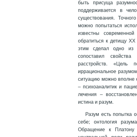
быть присуща разумнос
поддерживается в чело
существования. Точног
можно попытаться испол
известны современной 
обратиться к детищу XX 
этим сделал одно из 
сопоставил свойства
расстройств. «Цель п
иррациональное разумо
ситуацию можно вполне о
– психоаналитик и паци
лечения – восстановле
истина и разум.
Разум есть попытка 
себе; онтология разум
Обращение к Платону 
центральной роли раз