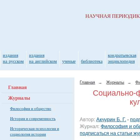
НАУЧНАЯ ПЕРИОДИ
издания
издания
кондратьевская
на русском
на английском
ученые
библиотека
энциклопедия
Главная
→
Журналы
→
Фи
Главная
Социально-
Журналы
ку
Философия и общество
История и современность
Автор:
Акчурин Б. Г.
-
под
Журнал:
Философия и об
Историческая психология и
подписаться на статьи ж
социология истории