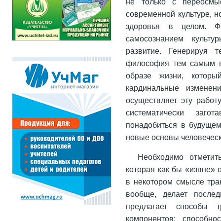
не только с переосмы
современной культуре, н
здоровья в целом. Ф
самосознанием культу
развитие. Генерируя т
философия тем самым в
образе жизни, который
кардинальные изменен
осуществляет эту работ
систематически заго
понадобиться в будущем
новые основы человеческ
Необходимо отметит
которая как бы «извне» 
в некотором смысле тра
вообще, делает после
предлагает способы т
компонентов; способно