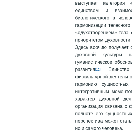
выступает категория 
единством и взаимос
биологического в чело
гармонизации телесного
«одухотворением» тела, 
приоритетом духовности 
Здесь воочию получает 
духовной культуры 
гуманистическое обосно
развития
. Единство
[12]
физкультурной деятельно
гармонию сущностных 
интегративным моменто
характер духовной дея
организация связана с 
полноте его сущностных
перспектива может стат
но и самого человека.