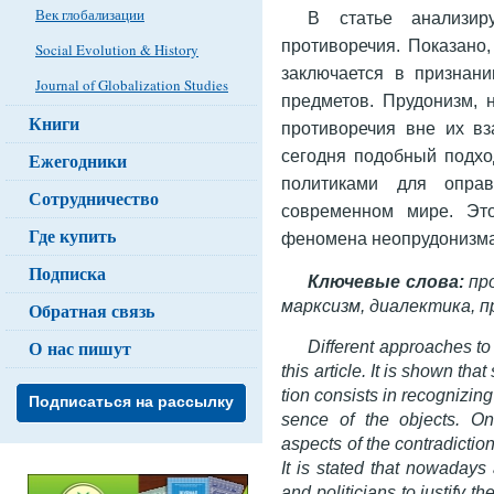
Век глобализации
В статье анализир
противоречия. Показано
Social Evolution & History
заключается в признан
Journal of Globalization Studies
предметов. Прудонизм, 
Книги
противоречия вне их вз
сегодня подобный подхо
Ежегодники
политиками для опра
Сотрудничество
современном мире. Это
Где купить
феномена неопрудонизма
Подписка
Ключевые слова:
про
марксизм, диалектика, п
Обратная связь
О нас пишут
Different approaches to 
this article. It is shown tha
tion consists in recognizing
Подписаться на рассылку
sence of the objects. On
aspects of the contradictio
It is stated that nowadays
and politicians to justify t