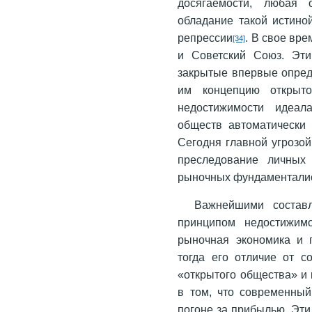
досягаемости, любая 
обладание такой истино
репрессии
. В свое вр
[34]
и Советский Союз. Эти
закрытые впервые опред
им концепцию открыто
недостижимости идеал
обществ автоматически 
Сегодня главной угрозо
преследование личных
рыночных фундаментали
Важнейшими состав
принципом недостижим
рыночная экономика и 
тогда его отличие от с
«открытого общества» и 
в том, что современный
погоне за прибылью. Эт