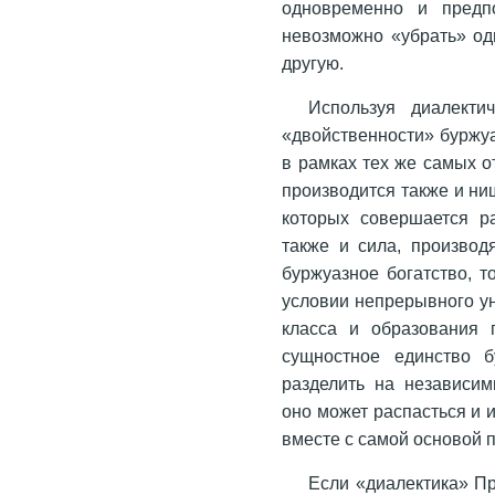
одновременно и предпо
невозможно «убрать» од
другую.
Используя диалекти
«двойственности» буржу
в рамках тех же самых о
производится также и ни
которых совершается ра
также и сила, производ
буржуазное богатство, т
условии непрерывного ун
класса и образования 
сущностное единство б
разделить на независи
оно может распасться и 
вместе с самой основой п
Если «диалектика» Пр