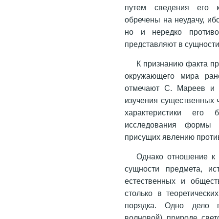
путем сведения его к
обречены на неудачу, иб
но и нередко противо
представляют в сущност
К признанию факта п
окружающего мира ран
отмечают С. Мареев и 
изучения существенных ч
характеристики его 
исследования формы 
присущих явлению проти
Однако отношение к 
сущности предмета, ис
естественных и общест
столько в теоретически
порядка. Одно дело г
волновой) природе свет