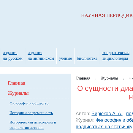
НАУЧНАЯ ПЕРИОДИ
издания
издания
кондратьевская
на русском
на английском
ученые
библиотека
энциклопедия
Главная
→
Журналы
→
Фи
Главная
О сущности диа
Журналы
Философия и общество
История и современность
Автор:
Бирюков А. А.
-
по
Журнал:
Философия и об
Историческая психология и
подписаться на статьи ж
социология истории