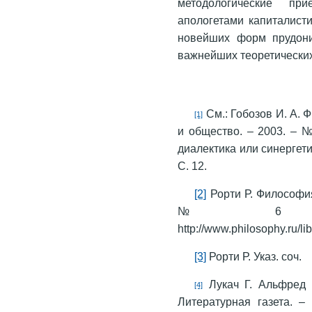
методологические п
апологетами капиталист
новейших форм прудони
важнейших теоретических
См.: Гобозов И. А. 
[1]
и общество. – 2003. – 
диалектика или синергети
С. 12.
[2]
Рорти Р. Философия
№ 6 [Элект
http://www.philosophy.ru/li
[3]
Рорти Р. Указ. соч.
Лукач Г. Альфред Р
[4]
Литературная газета. –