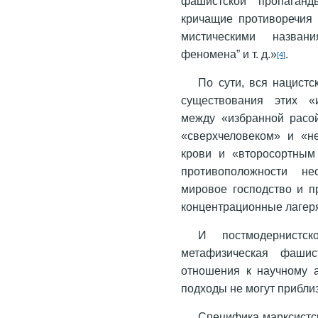
фашистской пропаганд
кричащие противоречия
мистическими названи
феномена” и т. д.»
.
[4]
По сути, вся нацист
существования этих «и
между «избранной расо
«сверхчеловеком» и «н
крови и «второсортным
противоположности не
мировое господство и пр
концентрационные лагеря
И постмодернистс
метафизическая фашис
отношения к научному а
подходы не могут прибли
Специфика марксистск