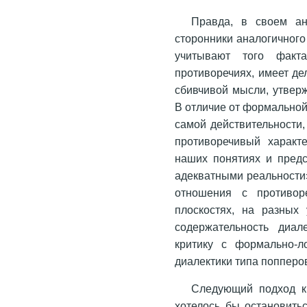
Правда, в своем а
сторонники аналогичного
учитывают того факт
противоречиях, имеет де
сбивчивой мысли, утверж
В отличие от формальной
самой действительности,
противоречивый характ
наших понятиях и предс
адекватными реальности
отношения с противор
плоскостях, на разных 
содержательность диал
критику с формально-л
диалектики типа попперов
Следующий подход к
хотелось бы остановить