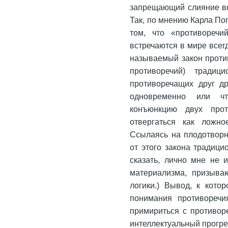
запрещающий слияние во
Так, по мнению Карла По
том, что «противоречи
встречаются в мире всег
называемый закон против
противоречий) традиц
противоречащих друг д
одновременно или чт
конъюнкцию двух прот
отвергаться как ложно
Ссылаясь на плодотворно
от этого закона традици
сказать, лично мне не 
материализма, призыва
логики.) Вывод, к кото
понимания противоречи
примириться с противоре
интеллектуальный прогре