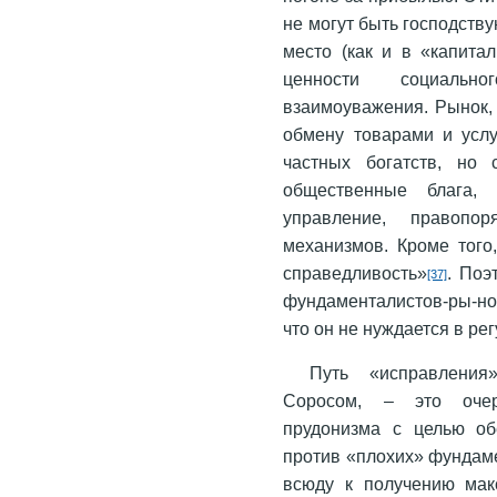
не могут быть господств
место (как и в «капита
ценности социально
взаимоуважения. Рынок, 
обмену товарами и услу
частных богатств, но
общественные блага, 
управление, правоп
механизмов. Кроме того
справедливость»
. Поэ
[37]
фундаменталистов-ры-ноч
что он не нуждается в ре
Путь «исправления
Соросом, – это очер
прудонизма с целью об
против «плохих» фундам
всюду к получению мак