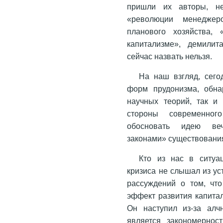
пришли их авторы, н
«революции менеджеро
планового хозяйства, 
капитализме», демили
сейчас назвать нельзя.
На наш взгляд, сег
форм прудонизма, обна
научных теорий, так и
стороны современного
обосновать идею вечн
законами» существовани
Кто из нас в ситуа
кризиса не слышал из ус
рассуждений о том, что
эффект развития капитал
Он наступил из-за алч
является закономернос