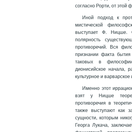
согласно Рорти, от этой
Иной подход к прот
мистической философс
выступает Ф. Ницше. 
полярность существую
противоречий. Вся фил
признании факта бытия 
таковых в философи
дионисийское начала, р
культурное и варварское и 
Именно этот иррацио
взят у Ницше теоре
противоречия в теорети
также выступают как з
сущности, которым никог
Георга Лукача, заключа