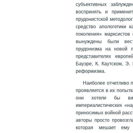
субъективных заблужде
воспринять и применит
прудонистской методоло
средство апологетики к
поколения» марксистов (
вынуждены были вест
прудонизма на новой 
представителях европе
Бауэре, К. Каутском, Э
реформизма.
Наиболее отчетливо п
проявляется в их попыт
они хотели бы вид
империалистических «на
приносимых войной расс
авторы просто провозгл
которая мешает ему 