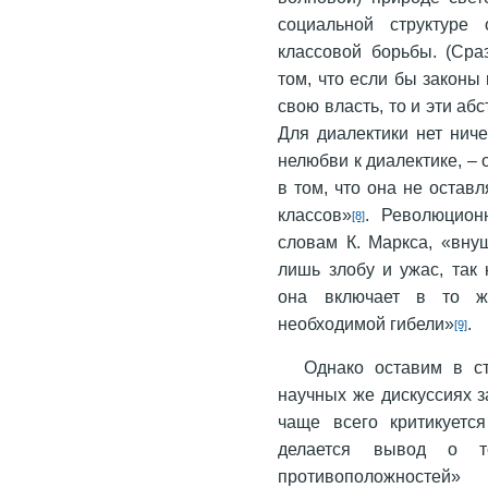
социальной структуре 
классовой борьбы. (Сра
том, что если бы законы
свою власть, то и эти а
Для диалектики нет ниче
нелюбви к диалектике, – о
в том, что она не остав
классов»
. Революцион
[8]
словам К. Маркса, «вну
лишь злобу и ужас, так
она включает в то ж
необходимой гибели»
.
[9]
Однако оставим в с
научных же дискуссиях 
чаще всего критикуетс
делается вывод о т
противоположностей» 