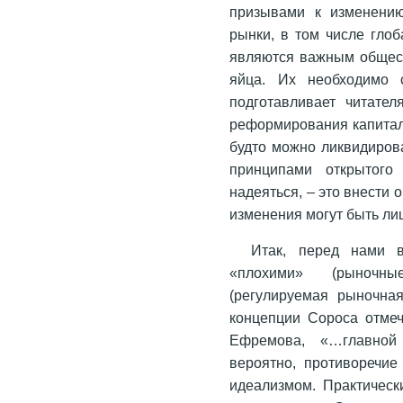
призывами к изменению
рынки, в том числе гло
являются важным общест
яйца. Их необходимо с
подготавливает читате
реформирования капитали
будто можно ликвидирова
принципами открытого
надеяться, – это внести
изменения могут быть л
Итак, перед нами 
«плохими» (рыночн
(регулируемая рыночная
концепции Сороса отмеч
Ефремова, «…главной 
вероятно, противоречи
идеализмом. Практическ