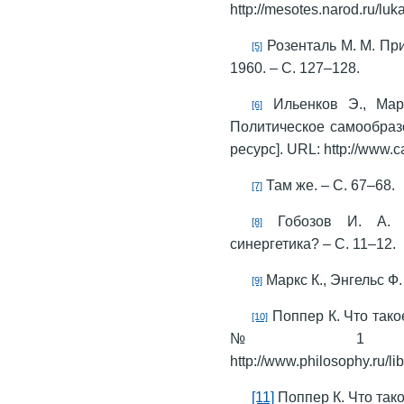
http://mesotes.narod.ru/lu
Розенталь М. М. При
[5]
1960. – С. 127–128.
Ильенков Э., Маре
[6]
Политическое самообразо
ресурс]. URL: http://www.ca
Там же. – С. 67–68.
[7]
Гобозов И. А. С
[8]
синергетика? – С. 11–12.
Маркс К., Энгельс Ф. 
[9]
Поппер К. Что тако
[10]
№ 1 [Элект
http://www.philosophy.ru/li
[11]
Поппер К. Что тако