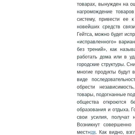
товарах, вынужден на о
нагромождение товаров
систему, привести ее к
новейших средств связи
Гейтса, можно будет исп
«исправленного» вариан
без трений», как назыв
работать дома или в уд
городские структуры. Сн
многие продукты будут 
виде последовательнос
обрести независимост
товары, подогнанные по
общества откроются б
образования и отдыха. Г
свои усилия, получат 
Возникнут совершенно
мест»
. Как видно, вз
[29]