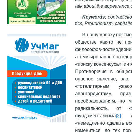
talk about the appearanc
Keywords:
contradictio
tics, Proudhonism, capital
В нашу «эпоху постмо
обществе как-то не пр
философов-постмодер
атомизированных «толер
«поиску консенсуса», ин
Противоречия в общест
опасное явление, зло,
«тоталитарным ужа
авангардистам», пр
преобразованиям, по 
радикальность, от 
фундаментализма
[2]
. «
«немедленно сделать вс
измениться, до тех пор