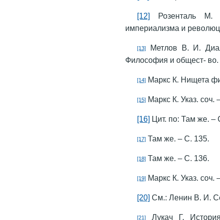
[12]
Розенталь М. М
империализма и революции
Метлов В. И. Диал
[13]
Философия и общест- во. –
Маркс К. Нищета фило
[14]
Маркс К. Указ. соч. 
[15]
[16]
Цит. по: Там же. – 
Там же. – С. 135.
[17]
Там же. – С. 136.
[18]
Маркс К. Указ. соч. 
[19]
[20]
См.: Ленин В. И. Соч
Лукач Г. История
[21]