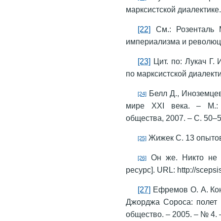
марксистской диалектике. 
[22]
См.: Розенталь М
империализма и революци
[23]
Цит. по: Лукач Г.
по марксистской диалектик
Белл Д., Иноземце
[24]
мире XXI века. – М.: 
общества, 2007. – С. 50–5
Жижек С. 13 опытов 
[25]
Он же. Никто не 
[26]
ресурс]. URL: http://scepsis
[27]
Ефремов О. А. Ко
Джорджа Сороса: полет 
общество. – 2005. – № 4. –