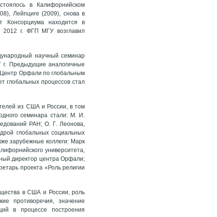
остоялось в Калифорнийском
8), Лейпциге (2009), снова в
ат Консорциума находится в
 В 2012 г. ФГП МГУ возглавил
дународный научный семинар
7 г. Предыдущие аналогичные
я Центр Орфали по глобальным
ет глобальных процессов стал
телей из США и России, в том
одного семинара стали: М. И.
едований РАН; О. Г. Леонова,
федрой глобальных социальных
акже зарубежные коллеги: Марк
лифорнийского университета,
мный директор центра Орфали;
ретарь проекта «Роль религии
бщества в США и России, роль
кие противоречия, значение
ций в процессе построения