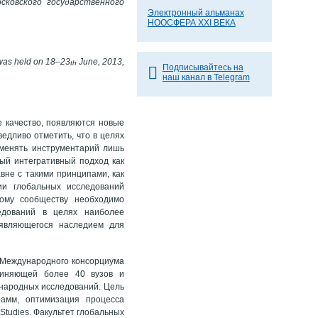
сковского государственного
Электронный альманах
НООСФЕРА XXI ВЕКА
 was held on 18–23
June, 2013,
th
Подписывайтесь на
наш канал в Telegram
е качество, появляются новые
ведливо отметить, что в целях
именять инструментарий лишь
ый интегративный подход как
авне с такими принципами, как
ии глобальных исследований
ному сообществу необходимо
едований в целях наиболее
 являющегося наследием для
 Международного консорциума
единяющей более 40 вузов и
ународных исследований. Цель
рамм, оптимизация процесса
tudies. Факультет глобальных