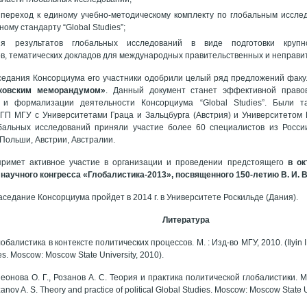
переход к единому учебно-методическому комплекту по глобальным иссл
ому стандарту “Global Studies”;
ия результатов глобальных исследований в виде подготовки крупн
в, тематических докладов для международных правительственных и неправи
седания Консорциума его участники одобрили целый ряд предложений факу
ковским меморандумом»
. Данный документ станет эффективной прав
 и формализации деятельности Консорциума “Global Studies”. Были 
ГП МГУ с Университетами Граца и Зальцбурга (Австрия) и Университетом 
бальных исследований приняли участие более 60 специалистов из Росси
 Польши, Австрии, Австралии.
примет активное участие в организации и проведении предстоящего
в ок
научного конгресса «Глобалистика-2013», посвященного 150-летию В. И. 
седание Консорциума пройдет в 2014 г. в Университете Роскильде (Дания).
Литература
обалистика в контексте политических процессов. М. : Изд-во МГУ, 2010. (Ilyin I. 
ses. Moscow: Moscow State University, 2010).
еонова О. Г., Розанов А. С. Теория и практика политической глобалистики. М. : 
nov A. S. Theory and practice of political Global Studies. Moscow: Moscow State U