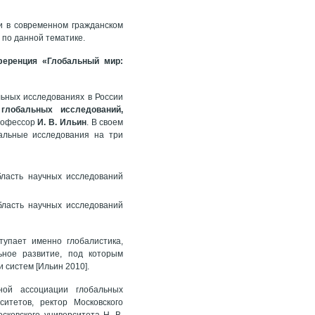
и в современном гражданском
 по данной тематике.
ференция «Глобальный мир:
льных исследованиях в России
глобальных исследований,
профессор
И. В. Ильин
. В своем
альные исследования на три
область научных исследований
бласть научных исследований
тупает именно глобалистика,
ьное развитие, под которым
 систем [Ильин 2010].
ной ассоциации глобальных
итетов, ректор Московского
сковского университета Н. В.