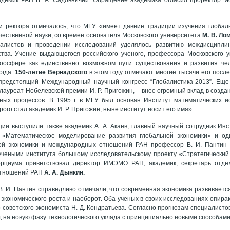
и ректора отмечалось, что МГУ «имеет давние традиции изучения глобал
чественной науки, со времен основателя Московского университета
М. В. Ло
иалистов и проведении исследований уделялось развитию междисципли
тва. Учение выдающегося российского ученого, профессора Московского 
осфере как единственно возможном пути существования и развития чел
огда.
150-летие Вернадского
в этом году отмечают многие тысячи его после
предстоящий Международный научный конгресс “Глобалистика-2013”. Еще
 лауреат Нобелевской премии И. Р. Пригожин, – внес огромный вклад в созд
ьных процессов. В 1995 г. в МГУ был основан Институт математических и
ого стал академик И. Р. Пригожин; ныне институт носит его имя».
ии выступили также академик А. А. Акаев, главный научный сотрудник Инс
 «Математическое моделирование развития глобальной экономики» и од
ой экономики и международных отношений РАН профессор В. И. Пантин
чеными института большому исследовательскому проекту «Стратегический 
орциума приветствовал директор ИМЭМО РАН, академик, секретарь отде
отношений РАН
А. А. Дынкин.
и В. И. Пантин справедливо отмечали, что современная экономика развивает
экономического роста и наоборот. Оба ученых в своих исследованиях опира
 советского экономиста Н. Д. Кондратьева. Согласно прогнозам специалистов,
 на новую фазу технологического уклада с принципиально новыми способами