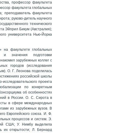
ества, профессор факультета
ессор факультета глобальных
а; преподаватель факультета
ирота; руково-дитель научного
осударственного технического
та Эйприл Бикум (Австралия);
ого университета Нью-Йорка
» на факультете глобальных
 и значения подготовки
накомил зарубежных коллег с
ьных городов (исследования
м). О. Г. Леонова поделилась
достижениях российской школы
о-исследовательского проекта
лобализации по конкретным
 Консорциума об особенностях
ий в России. О. С. Сирота в
исты в сфере международных
гами из зарубежных вузов. В
го Европейского союза. И. Ф.
ьных процессов и систем. Э.
ций США; У. Нимбу выделила
ь их открытости; Л. Бернард