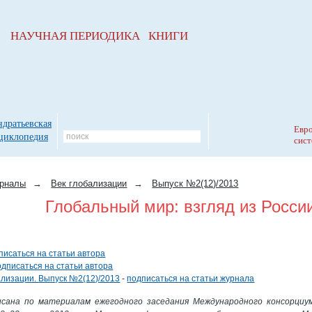
НАУЧНАЯ ПЕРИОДИКА КНИГИ
ндратьевская
Евро
циклопедия
сист
рналы
→
Век глобализации
→
Выпуск №2(12)/2013
Глобальный мир: взгляд из Росси
писаться на статьи автора
одписаться на статьи автора
ализации. Выпуск №2(12)/2013
-
подписаться на статьи журнала
сана по материалам ежегодного заседания Международного консорциум