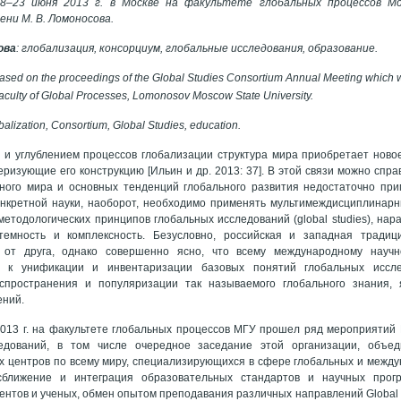
8–23 июня 2013 г. в Москве на факультете глобальных процессов Мо
ни М. В. Ломоносова.
ова
: глобализация, консорциум, глобальные исследования, образование.
 based on the proceedings of the Global Studies Consortium Annual Meeting which
Faculty of Global Processes, Lomonosov Moscow State University.
obalization, Consortium, Global Studies, education.
 и углублением процессов глобализации структура мира приобретает ново
еризующие его конструкцию [Ильин и др. 2013: 37]. В этой связи можно спра
ьного мира и основных тенденций глобального развития недостаточно пр
онкретной науки, наоборот, необходимо применять мультимеждисциплинарн
методологических принципов глобальных исследований (global studies), нар
стемность и комплексность. Безусловно, российская и западная традиц
 от друга, однако совершенно ясно, что всему международному науч
ь к унификации и инвентаризации базовых понятий глобальных иссл
спространения и популяризации так называемого глобального знания,
ений.
013 г. на факультете глобальных процессов МГУ прошел ряд мероприятий
ледований, в том числе очередное заседание этой организации, объ
х центров по всему миру, специализирующихся в сфере глобальных и межд
сближение и интеграция образовательных стандартов и научных прог
ентов и ученых, обмен опытом преподавания различных направлений Global S