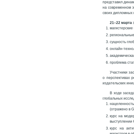
представил динам
на современном э
своих дипломных 
21–22 марта
з
магистерские
региональные 
сущность гло
онлайн-технол
академическа
проблема ста
Участники за
о перспективах 
издательских ини
В ходе засед
глобальных иссле
нацеленность
(отражено в G
курс на моде
выступлении С
курс на акт
магистров в 