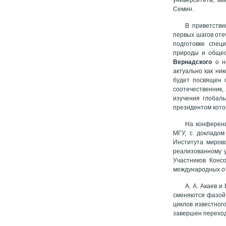
Семин.
В приветстви
первых шагов оте
подготовке спец
природы и общес
Вернадского
о но
актуально как ник
будет посвящен 
соотечественник,
изучения глобал
президентом котор
На конференц
МГУ, с докладом
Института миров
реализованному у
Участников Конс
международных 
А. А. Акаев 
сменяются фазой 
циклов известного
завершен переход