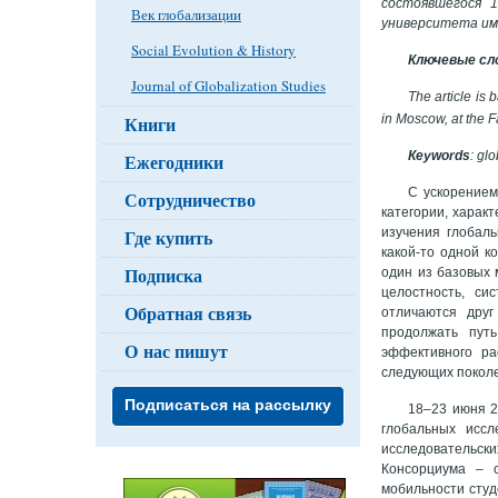
состоявшегося 1
Век глобализации
университета име
Social Evolution & History
Ключевые сл
Journal of Globalization Studies
The article is
in Moscow, at the 
Книги
Кeywords
: gl
Ежегодники
С ускорением
Сотрудничество
категории, характ
изучения глобал
Где купить
какой-то одной к
Подписка
один из базовых 
целостность, си
Обратная связь
отличаются друг
продолжать пут
О нас пишут
эффективного ра
следующих покол
Подписаться на рассылку
18–23 июня 2
глобальных исс
исследовательски
Консорциума – 
мобильности студ