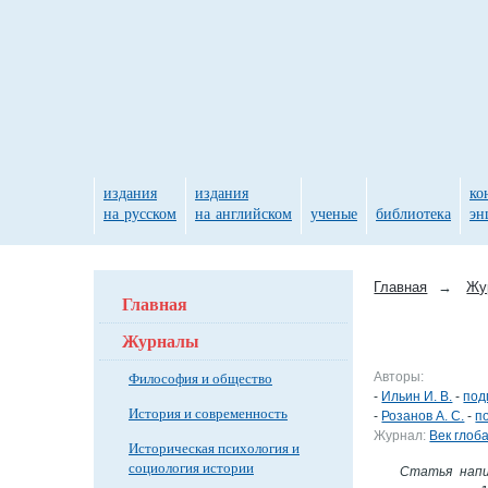
издания
издания
ко
на русском
на английском
ученые
библиотека
эн
Главная
→
Жу
Главная
Журналы
Философия и общество
Авторы:
-
Ильин И. В.
-
под
История и современность
-
Розанов А. С.
-
п
Журнал:
Век глоб
Историческая психология и
социология истории
Статья напи