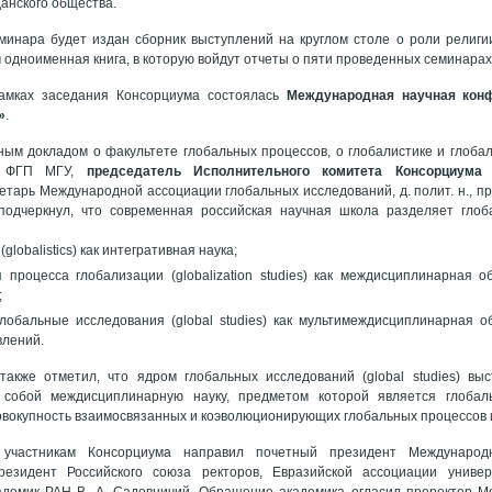
данского общества.
минара будет издан сборник выступлений на круглом столе о роли религи
м одноименная книга, в которую войдут отчеты о пяти проведенных семинарах
амках заседания Консорциума состоялась
Международная научная кон
»
.
ным докладом о факультете глобальных процессов, о глобалистике и глоба
н ФГП МГУ,
председатель Исполнительного комитета Консорциума 
етарь Международной ассоциации глобальных исследований, д. полит. н., 
подчеркнул, что современная российская научная школа разделяет глоб
globalistics) как интегративная наука;
 процесса глобализации (globalization studies) как междисциплинарная 
;
лобальные исследования (global studies) как мультимеждисциплинарная о
влений.
также отметил, что ядром глобальных исследований (global studies) выс
собой междисциплинарную науку, предметом которой является глобал
овокупность взаимосвязанных и коэволюционирующих глобальных процессов и
 участникам Консорциума направил почетный президент Международ
резидент Российского союза ректоров, Евразийской ассоциации универс
адемик РАН В. А. Садовничий. Обращение академика огласил проректор Мо