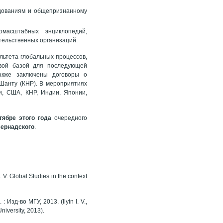
едованиям и общепризнанному
омасштабных энциклопедий,
тельственных организаций.
льтета глобальных процессов,
овой базой для последующей
также заключены договоры о
Шанту (КНР). В мероприятиях
и, США, КНР, Индии, Японии,
тябре этого года
очередного
Вернадского
.
V. Global Studies in the context
Изд-во МГУ, 2013. (Ilyin I. V.,
niversity, 2013).