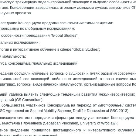
ическую трехмерную модель глобальной эволюции и выделил особенности и
тапе. Конференция завершилась итоговым докладом лучших выпускников ФГ
научных проектов.
аседание Консорциума продолжилось тематическими секциями:
 программы по глобальным исследованиям;
особенности преподавания “Global Studies”;
бальных исследований;
огии и интерактивное обучение в сфере “Global Studies”;
я мобильность;
туса Консорциума глобальных исследований.
седания обсудили ключевые вопросы о сущности и путях развития современ
региональной составляющей глобальных исследований, о новых совместны
циативах, вопросы академической мобильности, организационные вопросы К
аний удалось выявить следующие тенденции развития межуниверситетских 
дований (GS Consortium):
 большинства участников Консорциума на переход от
двусторонней
систе
SC Agreement on Student Mobility Scheme, Draft for Discussion at GSC 2013);
рнизацию системы передачи информации между участниками Консорциума 
ебастьяна Плочиннека (Sebastian Plocinnek, University of Wroclaw);
ивное внедрение принципов дистанционного и интерактивного обучения 
области глобальных исследований;