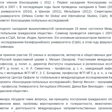
ется членом Консорциума с 2011 г. Первое заседание Консорциума с
А) в 2007 г. В последующие годы были проведены заседания в Токио (200
университете (2010), в Шанхае (2011), Мельбурне (2012). Секретари
ниверситете (Orfalea Center for Global and International Studies, США).
омитет Консорциума глобальных исследований.
егодного заседания вышеупомянутой организации 19 июня состоялся Меж
 глобальном гражданском обществе». Семинар проводится ежегодно с 200
ли в США, Китае, Индии, Аргентине. Его основным организатором являетс
исследованиям Калифорнийского университета (США), в этом году факульт
семинара.
и приняли участие 20 ученых и аспирантов, экспертов и общественных дея
Русской православной церкви о. Михаил (Захаров). Участниками междунар
рофессор, д. полит. н., директор Института социальных и религиозных иссл
У, д. полит. н.; Н. Л. Смакотина – профессор, д. с. н., заведующий ка
ты с молодежью ФГП МГУ; З. С. Бочарова, профессор ФГП МГУ, д. и. н., а т
иректор Центра Орфали по глобальным и международным исследованиям Ка
 проекта «Консорциум глобальных исследований»; Виктор Фессел – програм
 профессор Университета Хитоцубаси (Япония); Даяна Ван Вингерден – сек
жданском обществе».
минара обсудили такие вопросы, как принципы построения гражданского о
менном мире, проблемы веротерпимости и толерантности, межэтничес
оматии и деятельности международных неправительственных организа