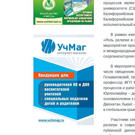
процессов явля
университете (СШ
Калифорнийском 
Калифорнийском у
исполнительный к
В рамках еж
«Роль религии в
мероприятия прош
и международным 
соорганизатором 
В мероприяти
числе священник 
Гельвановский, п
профессор ФГП МГ
процессов и рабо
Юргенсмайер – д
основоположни
к
Джонатан Льюис –
в глобальном гра
Участники се
религии в совре
публичной дипл