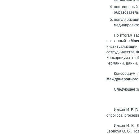
постепенный 
образовательн
популяризац
медиапроекто
По итогам за
названный
«Мос
институализации
сотрудничестве Ф
Консорциума гло
Германии, Дании,
Консорциум 
Международного 
Следующее за
Ильин И. В. Гл
of political proces
Ильин И. В., Л
Leonova O. G., Roza