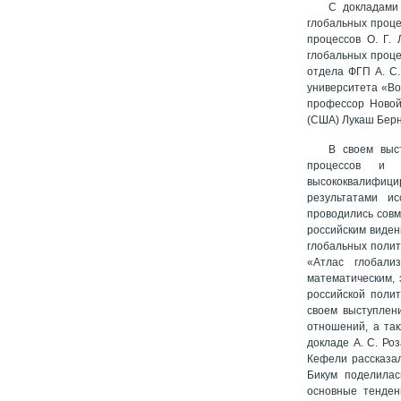
С докладами 
глобальных проце
процессов О. Г.
глобальных проце
отдела ФГП А. С.
университета «Во
профессор Новой
(США) Лукаш Бер
В своем выс
процессов и 
высококвалифицир
результатами ис
проводились совм
российским виден
глобальных полит
«Атлас глобали
математическим, 
российской поли
своем выступлен
отношений, а та
докладе А. С. Ро
Кефели рассказал
Бикум поделилас
основные тенден