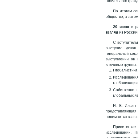
глобального граж
По итогам се
обществе, а зате
20 июня
в р
взгляд из России
С вступитель
выступил дека
генеральный секр
выступлении он 
ключевые группы:
Глобалистика (
Исследования
глобализации
Собственно г
глобальных я
И. В. Ильин 
представляющая 
понимается вся с
Приветствие
исследований, П
университета, ак