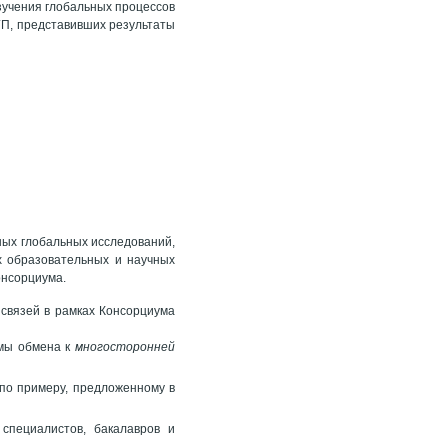
зучения глобальных процессов
П, представивших результаты
ных глобальных исследований,
х образовательных и научных
онсорциума.
связей в рамках Консорциума
мы обмена к
многосторонней
по примеру, предложенному в
специалистов, бакалавров и