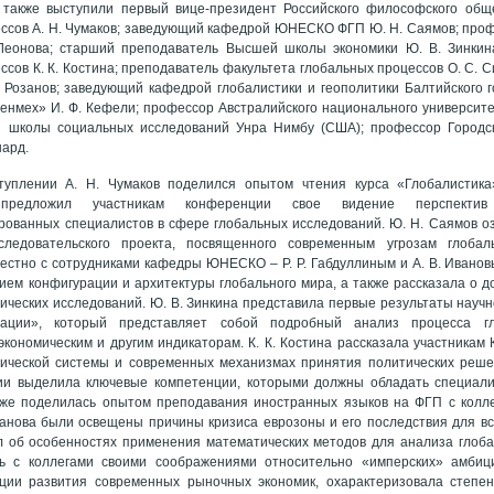
также выступили первый вице-президент Российского философского общ
ссов А. Н. Чумаков; заведующий кафедрой ЮНЕСКО ФГП Ю. Н. Саямов; проф
 Леонова; старший преподаватель Высшей школы экономики Ю. В. Зинкин
ссов К. К. Костина; преподаватель факультета глобальных процессов О. С. С
 Розанов; заведующий кафедрой глобалистики и геополитики Балтийского г
енмех» И. Ф. Кефели; профессор Австралийского национального университе
 школы социальных исследований Унра Нимбу (США); профессор Городск
нард.
туплении А. Н. Чумаков поделился опытом чтения курса «Глобалистика
предложил участникам конференции свое видение перспектив
ованных специалистов в сфере глобальных исследований. Ю. Н. Саямов оз
следовательского проекта, посвященного современным угрозам глобал
естно с сотрудниками кафедры ЮНЕСКО – Р. Р. Габдуллиным и А. В. Ивановы
ием конфигурации и архитектуры глобального мира, а также рассказала о 
ических исследований. Ю. В. Зинкина представила первые результаты научн
зации», который представляет собой подробный анализ процесса г
экономическим и другим индикаторам. К. К. Костина рассказала участникам
тической системы и современных механизмах принятия политических решен
ии выделила ключевые компетенции, которыми должны обладать специал
кже поделилась опытом преподавания иностранных языков на ФГП с колле
занова были освещены причины кризиса еврозоны и его последствия для все
 об особенностях применения математических методов для анализа глобал
ь с коллегами своими соображениями относительно «имперских» амби
ции развития современных рыночных экономик, охарактеризовала степен