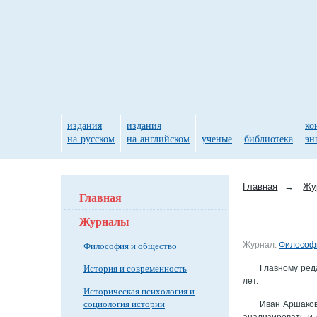
издания
издания
ко
на русском
на английском
ученые
библиотека
эн
Главная
→
Жу
Главная
Журналы
Философия и общество
Журнал:
Философи
История и современность
Главному ред
лет.
Историческая психология и
социология истории
Иван Аршаков
анализировать и