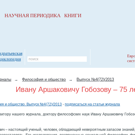
НАУЧНАЯ ПЕРИОДИКА КНИГИ
ндратьевская
Евро
циклопедия
сист
рналы
→
Философия и общество
→
Выпуск №4(72)/2013
Ивану Аршаковичу Гобозову – 75 л
я и общество. Выпуск №4(72)/2013
-
подписаться на статьи журнала
актору нашего журнала, доктору философских наук Ивану Аршаковичу Гобоз
ич – настоящий ученый, человек, обладающий невероятным запасом знаний,
 сопоставлять. Его исследования, посвященные социальной философии, ф