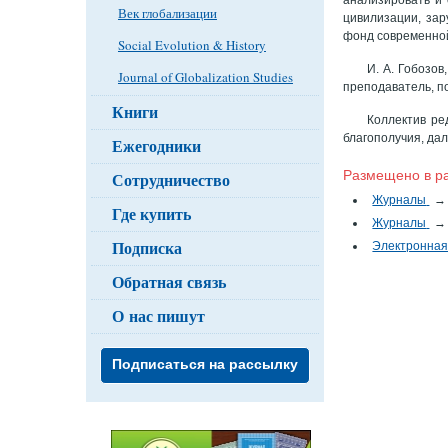
Век глобализации
цивилизации, зар
фонд современно
Social Evolution & History
И. А. Гобозо
Journal of Globalization Studies
преподаватель, п
Книги
Коллектив ре
благополучия, да
Ежегодники
Размещено в р
Сотрудничество
Журналы
→
Где купить
Журналы
→
Подписка
Электронная
Обратная связь
О нас пишут
Подписаться на рассылку