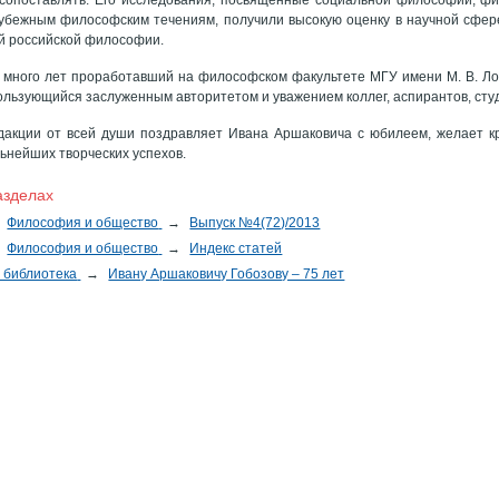
убежным философским течениям, получили высокую оценку в научной сфере
й российской философии.
в, много лет проработавший на философском факультете МГУ имени М. В. Л
ользующийся заслуженным авторитетом и уважением коллег, аспирантов, студ
дакции от всей души поздравляет Ивана Аршаковича с юбилеем, желает кр
льнейших творческих успехов.
азделах
Философия и общество
→
Выпуск №4(72)/2013
Философия и общество
→
Индекс статей
 библиотека
→
Ивану Аршаковичу Гобозову – 75 лет