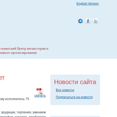
English Version
-азиатский Центр мегаистории и
емного прогнозирования
ет
Новости сайта
Все новости
скачать
Подписаться на новости
ову исполнилось 75
 эрудиции, терпения, умением
илософии истории, проблемам