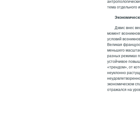
антропологически
тема отдельного 
Экономическ
Дэвис внес ве
момент возникнов
условий возникно
Великая французс
меньшего масштаб
разных режимах п
устойчивое повыш
«трендом», от кот
неуклонно растущ
неудовлетворенно
экономическом сп
отражался на уро