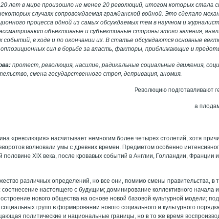
 20 лет в мире произошло не менее 20 революций, итогом которых стала
некоторых случаях сопровождаемая гражданской войной. Это сделало меха
ионного процесса одной из самых обсуждаемых тем в научном и журналис
ассматривают объективные и субъективные стороны этого явления, ана
 событий, в ходе и по окончании их. В статье обсуждаются основные век
 оппозиционных сил в борьбе за власть, факторы, приближающие и предо
ова:
протест, революция, насилие, радикальные социальные движения, соци
тельство, смена государственного строя, депривация, аномия.
Революцию подготавливают г
а плода
ина «революция» насчитывает немногим более четырех столетий, хотя прич
еворотов волновали умы с древних времен. Предметом особенно интенсивно
ой половине XIX века, после кровавых событий в Англии, Голландии, Франции
жество различных определений, но все они, помимо смены правительства, в 
: соотнесение настоящего с будущим; доминирование коллективного начала 
построение нового общества на основе новой базовой культурной модели; по
я социальных групп в формировании нового социального и культурного порядк
цающая политические и национальные границы, но в то же время воспроизв