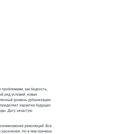
 проблемами, как бедность,
й ряд условий: новая
еленный уровень урбанизации
 определяет характер будущих
оды. Дату зачастую
возникновения революций. Все
 населения. Но в чем причина