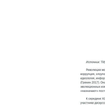
Источник: Till
Революции мог
коррупция, злоуп
идеология, инфор
(Гринин 2017). О
эволюционных изм
«назначают» пост
К середине X
участники дискус