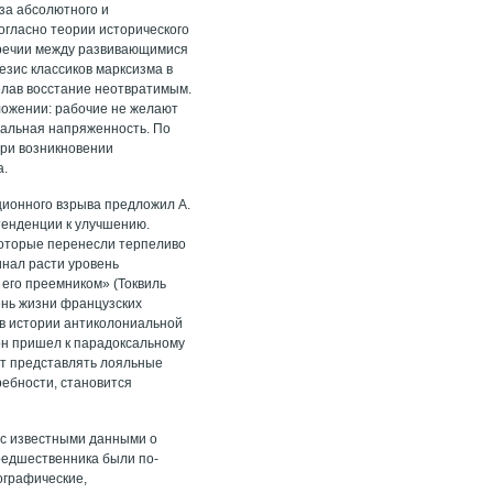
-за абсолютного и
огласно теории исторического
оречии между развивающимися
зис классиков марксизма в
елав восстание неотвратимым.
ложении: рабочие не желают
иальная напряженность. По
ри возникновении
а.
ционного взрыва предложил А.
тенденции к улучшению.
которые перенесли терпеливо
инал расти уровень
 его преемником» (Токвиль
ень жизни французских
 в истории антиколониальной
он пришел к парадоксальному
ят представлять лояльные
ребности, становится
а с известными данными о
предшественника были по-
ографические,