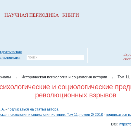
НАУЧНАЯ ПЕРИОДИКА КНИГИ
ндратьевская
Евро
циклопедия
сист
рналы
→
Историческая психология и социология истории
→
Том 11,
сихологические и социологические пре
революционных взрывов
 А.
-
подписаться на статьи автора
ская психология и социология истории. Том 11, номер 2/ 2018
-
подписаться н
DOI:
https:/