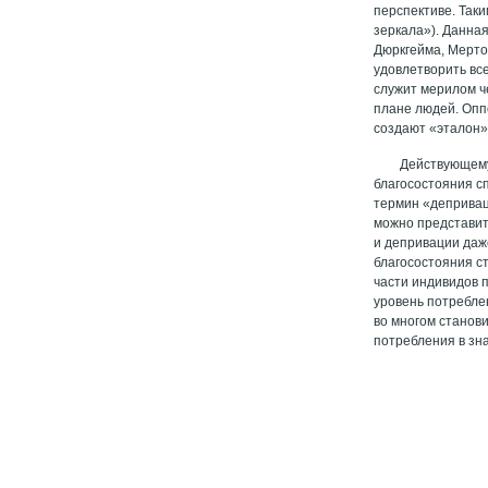
перспективе. Так
зеркала»). Данна
Дюркгейма, Мерто
удовлетворить вс
служит мерилом ч
плане людей. Опп
создают «эталон» 
Действующему
благосостояния сп
термин «депривац
можно представит
и депривации даж
благосостояния ст
части индивидов 
уровень потреблен
во многом станов
потребления в зн