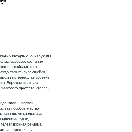
пповых интервью) обнаружили
кольку массовое сознание
ческие свободы) через
овождаются усиливающейся
юций в странах, где уровень
ны. Впрочем, практика
 массового протеста, скорее,
да, внес Р. Мертон.
еживает особое чувство
мы законными средствами,
подобном случае,
а телевизионная реклама
идится в ближайшей