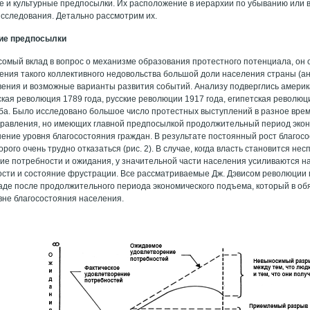
е и культурные предпосылки. Их расположение в иерархии по убыванию или 
исследования. Детально рассмотрим их.
ие предпосылки
сомый вклад в вопрос о механизме образования протестного потенциала, он 
ения такого коллективного недовольства большой доли населения страны (а
вения и возможные варианты развития событий. Анализу подверглись америк
кая революция 1789 года, русские революции 1917 года, египетская революц
а. Было исследовано большое число протестных выступлений в разное время
равления, но имеющих главной предпосылкой продолжительный период экон
ение уровня благосостояния граждан. В результате постоянный рост благос
орого очень трудно отказаться (рис. 2). В случае, когда власть становится н
ие потребности и ожидания, у значительной части населения усиливаются н
сти и состояние фрустрации. Все рассматриваемые Дж. Дэвисом революции
аде после продолжительного периода экономического подъема, который в о
вне благосостояния населения.