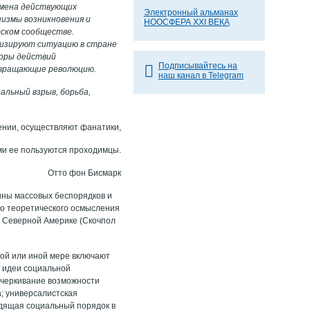
 смена действующих
Электронный альманах
низмы возникновения и
НООСФЕРА XXI ВЕКА
тском сообществе.
лизируют ситуацию в стране
торы действий
Подписывайтесь на
твращающие революцию.
наш канал в Telegram
альный взрыв, борьба,
ении, осуществляют фанатики,
ми ее пользуются проходимцы.
Отто фон Бисмарк
ины массовых беспорядков и
го теоретического осмысления
 и Северной Америке (Скочпол
той или иной мере включают
и идеи социальной
дчеркивание возможности
а; универсалистская
одящая социальный порядок в