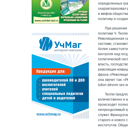
определенных гра
охарактеризовал 
и мифов общества,
политику и созда
При решении 
политики Ч. Тилл
Революционная си
системе, станови
более самостояте
контроля над гос
политической сис
власть, господст
революции команд
фраза «Революция
она звучит так: «Р
lution dévore ses e
Тилли предло
количественно и 
происходят полно
непреодолимый ид
служат Французск
старого и нового
институтов. Обще