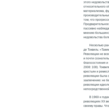
этого недовольств
относительного о
материализма, ф
производительным
том, что прогрес
Предварительное 
пассивно наблюда
мнению большинст
недовольства бол
Несколько ра
де Токвиль: «Так
Революции не все
и почти сознатель
благосостояния и
2008: 108). Токв
крестьян и ремес
революции была с
заключению: не б
революции идеоло
непосредственно
В 1960-х года
революциях ХХ век
своему правы. Чт