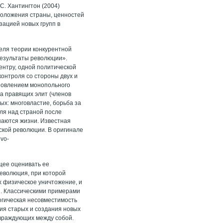
С. Хантингтон (2004)
положения страны, ценностей
зацией новых групп в
еля теории конкурентной
результаты революции».
ентру, одной политической
онтроля со стороны двух и
ановлением монопольного
а правящих элит (членов
ых: многовластие, борьба за
оля над страной после
шаются жизни. Известная
кой революции. В оригинале
évo-
щее оценивать ее
революция, при которой
 физическое уничтожение, и
и. Классическими примерами
огическая несовместимость
ия старых и создания новых
 враждующих между собой.