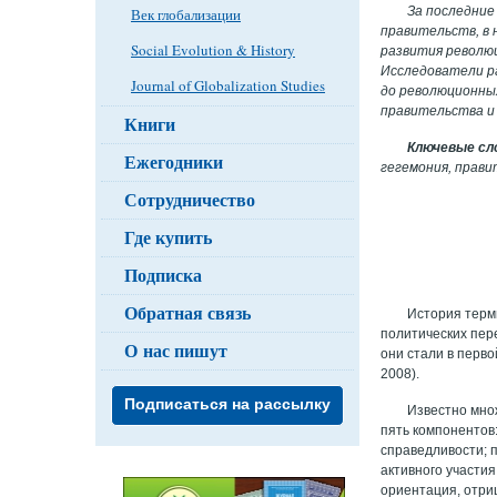
За последние
Век глобализации
правительств, в 
Social Evolution & History
развития революц
Исследователи р
Journal of Globalization Studies
до революционных
правительства и
Книги
Ключевые сл
Ежегодники
гегемония, прави
Сотрудничество
Где купить
Подписка
Обратная связь
История терм
политических пер
О нас пишут
они стали в перв
2008).
Подписаться на рассылку
Известно мно
пять компонентов
справедливости; 
активного участи
ориентация, отри