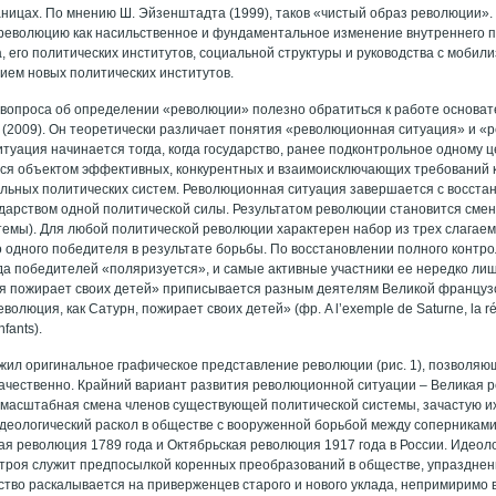
ницах. По мнению Ш. Эйзенштадта (1999), таков «чистый образ революции». 
революцию как насильственное и фундаментальное изменение внутреннего 
 его политических институтов, социальной структуры и руководства с мобили
нием новых политических институтов.
вопроса об определении «революции» полезно обратиться к работе основат
и (2009). Он теоретически различает понятия «революционная ситуация» и «
туация начинается тогда, когда государство, ранее подконтрольное одному ц
тся объектом эффективных, конкурентных и взаимоисключающих требований к
льных политических систем. Революционная ситуация завершается с восст
ударством одной политической силы. Результатом революции становится смен
темы). Для любой политической революции характерен набор из трех слагаем
во одного победителя в результате борьбы. По восстановлении полного контр
а победителей «поляризуется», и самые активные участники ее нередко ли
 пожирает своих детей» приписывается разным деятелям Великой французс
еволюция, как Сатурн, пожирает своих детей» (фр. A l’exemple de Saturne, la r
nfants).
жил оригинальное графическое представление революции (рис. 1), позволяю
качественно. Крайний вариант развития революционной ситуации – Великая 
масштабная смена членов существующей политической системы, зачастую их
еологический раскол в обществе с вооруженной борьбой между соперникам
ая революция 1789 года и Октябрьская революция 1917 года в России. Идеол
 строя служит предпосылкой коренных преобразований в обществе, упразднен
ство раскалывается на приверженцев старого и нового уклада, непримиримо