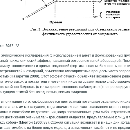
ис 1967: 12.
эмпирические исследования (с использованием анкет и фокусированных гру
ьный психологический эффект, названный ретроспективной аберрацией. Пос
амику экономических и прочих тенденций (вертикальная мобильность, полити
потребностей и ожиданий, объективно благоприятные процессы часто сопр
стью (Назаретян 2009). Этот эффект отчасти объясняет возникновение револ
таточно высок, а показатели угнетения и нищеты сравнительно слабо выраже
что крайняя бедность (с точки зрения внешнего наблюдателя) не провоцирует
итуацию с тихой безысходностью, весьма смиренно.
 в понимание того, как формируется протестный потенциал отдельного индиви
тривалась им как ситуация, когда значительная часть населения страны пер
лями и способами их достижения, когда поставленные цели либо недостижи
 их достижения очень мала: «Требования общества, предъявляемые к лицу в 
ду собой» (Мертон 1966: 88). Схожая ситуация возникает и в наши дни, когд
ить автомобиль на более новую модель, а возможности такой нет и не предв