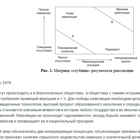
y 1978.
ут происходить и в благополучных обществах, в обществах с такими острыми
отребления правящей верхушки и т. п. Для победы революции необходим целы
мационные технологии, высокий процент образованного населения и опред
на становится ключевым моментом в истории любого государства и во многом
енений. Революции не происходят одномоментно, иногда борьба занимает г
фактум и превращают ее в национальный праздник.
IX века обозначились две конкурирующие концепции, объясняющие причины 
сии признают наличие серьезного недовольства накануне у значительной доли