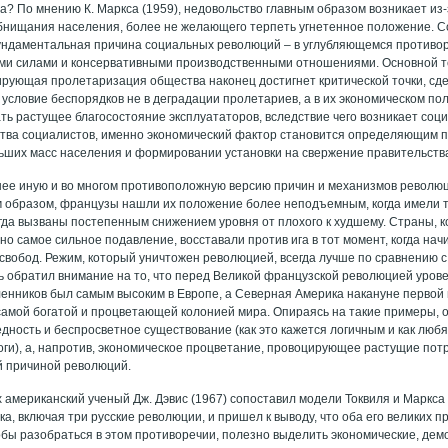
а? По мнению К. Маркса (1959), недовольство главным образом возникает из
бнищания населения, более не желающего терпеть угнетенное положение. С
ундаментальная причина социальных революций – в углубляющемся против
и силами и консервативными производственными отношениями. Основной те
сирующая пролетаризация общества наконец достигнет критической точки, сд
условие беспорядков не в деградации пролетариев, а в их экономическом по
ть растущее благосостояние эксплуататоров, вследствие чего возникает соц
ва социалистов, именно экономический фактор становится определяющим п
ьших масс населения и формировании установки на свержение правительств
нее иную и во многом противоположную версию причин и механизмов револю
им образом, французы нашли их положение более неподъемным, когда имели 
гда вызваны постепенным снижением уровня от плохого к худшему. Страны, 
но самое сильное подавление, восставали против ига в тот момент, когда нач
 свобод. Режим, который уничтожен революцией, всегда лучше по сравнению с
иль обратил внимание на то, что перед Великой французской революцией уров
ленников был самым высоким в Европе, а Северная Америка накануне первой
амой богатой и процветающей колонией мира. Опираясь на такие примеры, 
едность и беспросветное существование (как это кажется логичным и как люб
ги), а, напротив, экономическое процветание, провоцирующее растущие пот
й причиной революций.
х американский ученый Дж. Дэвис (1967) сопоставил модели Токвиля и Маркс
а, включая три русские революции, и пришел к выводу, что оба его великих 
обы разобраться в этом противоречии, полезно выделить экономические, дем