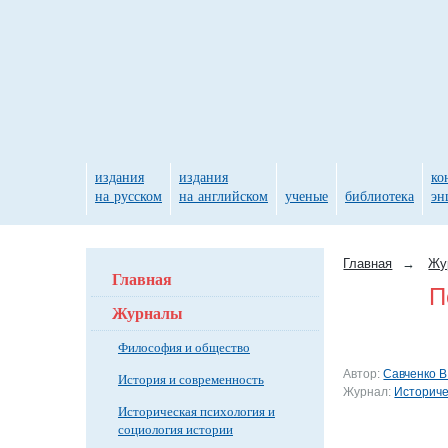
издания
издания
ко
на русском
на английском
ученые
библиотека
эн
Главная
→
Жу
Главная
П
Журналы
Философия и общество
Автор:
Савченко В.
История и современность
Журнал:
Историче
Историческая психология и
социология истории