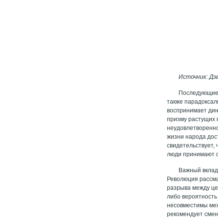
Источник: Дэв
Последующие 
также парадоксал
воспринимает дин
призму растущих 
неудовлетворенно
жизни народа дос
свидетельствует, 
люди принимают с
Важный вклад
Революция рассма
разрыва между це
либо вероятность
несовместимы меж
рекомендует смен