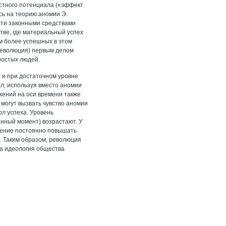
стного потенциала («эффект
сь на теорию аномии Э.
сти законными средствами
тве, где материальный успех
ом более успешных в этом
 революция) первым делом
ростых людей.
 и при достаточном уровне
ал, используя вместо аномии
жений на оси времени также
 могут вызвать чувство аномии
л успеха. Уровень
данный момент) возрастают. У
ление постоянно повышать
т. Таким образом, революция
 а идеология общества