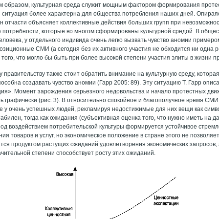
им образом, культурная среда служит мощным фактором формирования проте
я ситуация более характерна для общества потребления наших дней. Опирая
н отчасти объясняет коллективные действия больших групп при невозможно
е потребности, которые во многом сформированы культурной средой. В общес
еловека, у отдельного индивида очень легко вызвать чувство аномии пример
озиционные СМИ (а сегодня без их активного участия не обходится ни одна
того, что могло бы быть при более высокой степени участия элиты в жизни п
 правительству также стоит обратить внимание на культурную среду, которая
особна создавать чувство аномии (Гарр 2005: 89). Эту ситуацию Т. Гарр опис
ия». Момент зарождения серьезного недовольства и начало протестных дви
ь графически (рис. 3). В относительно спокойное и благополучное время СМИ
е у очень успешных людей, рекламируя недостижимые для них вещи как симво
абилен, тогда как ожидания (субъективная оценка того, что нужно иметь на 
под воздействием потребительской культуры формируется устойчивое стрем
ия товаров и услуг, но экономическое положение в стране этого не позволяе
ится продуктом растущих ожиданий удовлетворения экономических запросов,
ачительной степени способствует росту этих ожиданий.