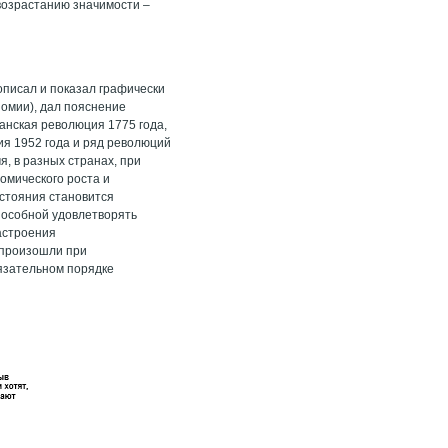
возрастанию значимости –
описал и показал графически
номии), дал пояснение
анская революция 1775 года,
ия 1952 года и ряд революций
, в разных странах, при
омического роста и
остояния становится
еспособной удовлетворять
астроения
 произошли при
бязательном порядке