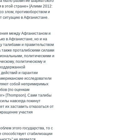
ла было развитие шариатского
 в этой стране» [Алими 2012:
со злом, противоборством и
т ситуацию в Афганистане.
шения между Афганистаном и
ко в Афганистане, но и на
ду талибами и правительством
а также проталибскими силами
циональными, политическими и
ческому, политическому и
, поддержанной
 действий и гарантии
американские исследователи
авляют собой непримиримых
ибов (по оценкам
ег» [Thompson]. Сами талибы
 силы навсегда покинут
т их заставить отказаться от
рекращение участия
блем этого государства, то с
е способствует стабилизации
льность” не является