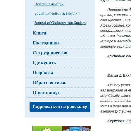
Век глобализации
Прошло уже 4
Social Evolution & History
причин, которые
сообщества. В да
Journal of Globalization Studies
Афганистане, кот
специальные исс
Книги
«белые». Утверж
мирную и достойн
Ежегодники
которые вернулис
Сотрудничество
Ключевые сл
Где купить
Подписка
Manija Z. Ba
Обратная связь
It is forty yea
transformation of Af
О нас пишут
scientifically valid
author revealed that
forms a large part 
Подписаться на рассылку
attention to the liv
Keywords:
Af