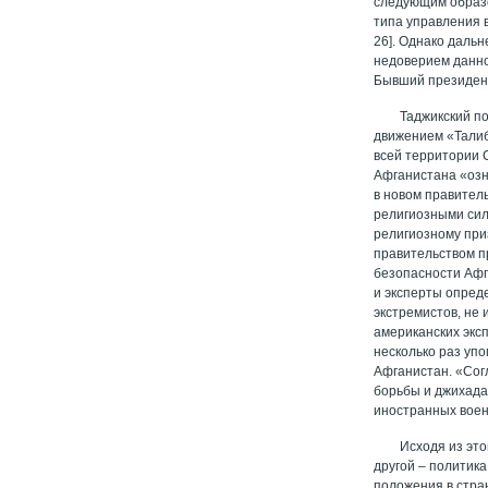
следующим образо
типа управления 
26]. Однако даль
недоверием данно
Бывший президент
Таджикский п
движением «Талиба
всей территории 
Афганистана «озн
в новом правител
религиозными сил
религиозному при
правительством п
безопасности Афг
и эксперты опред
экстремистов, не 
американских экс
несколько раз уп
Афганистан. «Сог
борьбы и джихада,
иностранных военн
Исходя из это
другой – политик
положения в стран