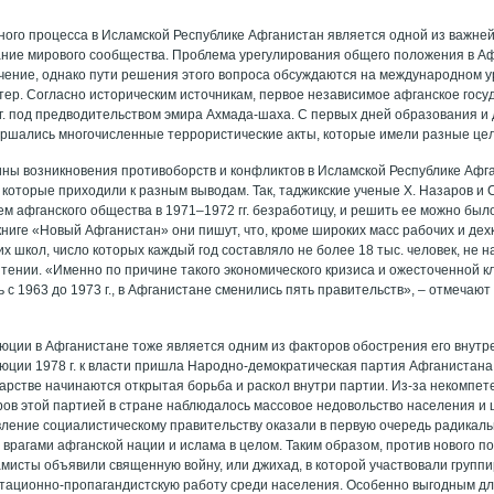
ного процесса в Исламской Республике Афганистан является одной из важне
ние мирового сообщества. Проблема урегулирования общего положения в А
чение, однако пути решения этого вопроса обсуждаются на международном ур
тер. Согласно историческим источникам, первое независимое афганское гос
 г. под предводительством эмира Ахмада-шаха. С первых дней образования и
ршались многочисленные террористические акты, которые имели разные цел
ины возникновения противоборств и конфликтов в Исламской Республике Афг
 которые приходили к разным выводам. Так, таджикские ученые Х. Назаров и 
м афганского общества в 1971–1972 гг. безработицу, и решить ее можно был
книге «Новый Афганистан» они пишут, что, кроме широких масс рабочих и дехк
х школ, число которых каждый год составляло не более 18 тыс. человек, не н
ятении. «Именно по причине такого экономического кризиса и ожесточенной 
ть с 1963 до 1973 г., в Афганистане сменились пять правительств», – отмечаю
юции в Афганистане тоже является одним из факторов обострения его внутр
юции 1978 г. к власти пришла Народно-демократическая партия Афганистана 
дарстве начинаются открытая борьба и раскол внутри партии. Из-за некомпет
ов этой партией в стране наблюдалось массовое недовольство населения и
ление социалистическому правительству оказали в первую очередь радикал
 врагами афганской нации и ислама в целом. Таким образом, против нового п
мисты объявили священную войну, или джихад, в которой участвовали групп
итационно-пропагандистскую работу среди населения. Особенно выгодным дл