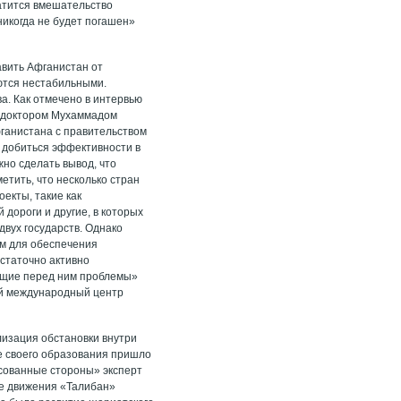
атится вмешательство
никогда не будет погашен»
авить Афганистан от
ются нестабильными.
а. Как отмечено в интервью
, доктором Мухаммадом
фганистана с правительством
г добиться эффективности в
жно сделать вывод, что
етить, что несколько стран
екты, такие как
 дороги и другие, в которых
двух государств. Однако
ом для обеспечения
статочно активно
оящие перед ним проблемы»
ной международный центр
лизация обстановки внутри
ле своего образования пришло
есованные стороны» эксперт
ие движения «Талибан»