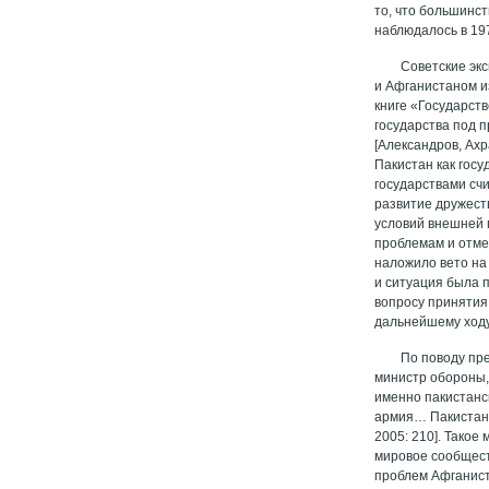
то, что большинс
наблюдалось в 19
Советские эк
и Афганистаном и
книге «Государст
государства под 
[Александров, Ах
Пакистан как гос
государствами сч
развитие дружест
условий внешней 
проблемам и отме
наложило вето на
и ситуация была 
вопросу принятия
дальнейшему ход
По поводу пр
министр обороны,
именно пакистанс
армия… Пакистан 
2005: 210]. Тако
мировое сообщест
проблем Афганиста