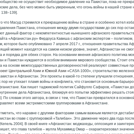
общество не осуществит необходимое давление на Пакистан, пока не прекр
ские дела, без чего можно быть уверенным, что огонь войны в нашей стране 
 138–139].
то что Масуд стремился к прекращению войны в стране и особенно хотел изб
давления Пакистана, отношения между двумя государствами до сих пор оста
ют данный фактор с некомпетентностью нынешнего афганского правительств
айта «Афганистан.ру» Фирдоуса Кавиша с афганским экспертом – политиком
, которое было опубликовано 7 апреля 2017 г., отношения правительства А
оящий момент находятся на самом низком уровне, значит, Афганистан не смо
а и порядка для обеих сторон. На основании мнения афганского политика мо
ан и Пакистан нуждаются в особом внимании мирового сообщества. Стоит отм
на на основе межгосударственных договоренностей реализуют совместные про
роект Центральной Азии и Южной Азии «
CASA-1000», строительство железной
Пакистан и Афганистан. Эти проекты в какой-то степени улучшили отношения 
х пор не утихает пламя войны и конфликта, что становится основным барьер
фганистане. Как пишет таджикский политик Сайфулло Сафаров, «Пакистан до
нутренние дела Афганистана, блокируя его попытки эффективно решать ст
]. По словам этого автора, в связи с тем, что Пакистан превратился в основ
правляет всеми экстремистскими группировками в Афганистане.
тметить, что наравне с другими факторами самым важным является дестаби
нистан во главе с группировкой «Талибан». Это движение через два года пос
 [Кепель 2004]. В своей книге «Афганистан: моджахеды, оппозиция и заинтер
ишет, что глава талибов – мулла Мухаммед Омар – охарактеризовал значен