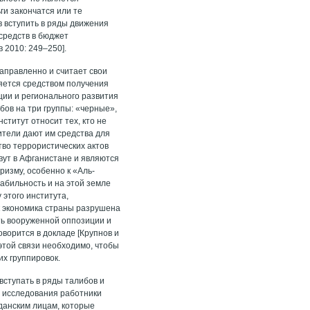
ги закончатся или те
в вступить в ряды движения
 средств в бюджет
 2010: 249–250].
аправленно и считает свои
яется средством получения
ции и регионального развития
ов на три группы: «черные»,
ститут относит тех, кто не
вители дают им средства для
тво террористических актов
ивут в Афганистане и являются
изму, особенно к «Аль-
стабильность и на этой земле
 этого института,
ак экономика страны разрушена
ть вооруженной оппозиции и
оворится в докладе [Крупнов и
 этой связи необходимо, чтобы
их группировок.
вступать в ряды талибов и
те исследования работники
данским лицам, которые