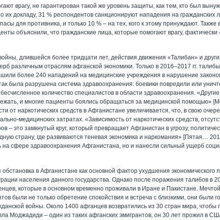
ают врагу, не гарантирован такой же уровень защиты, как тем, кто был вын
но их докладу, 31 % респондентов санкционируют нападения на гражданских 
асы для противника, и только 10 % – на тех, кого к этому принуждают. Также 
енты объяснили, что гражданские лица, которые помогают врагу, фактически 
 войны, длившейся более тридцати лет, действия движения «Талибан» и други
ерб различным отраслям афганской экономики. Только в 2016–2017 гг. талибы
ршили более 240 нападений на медицинские учреждения в нарушение законов
атак была разрушена система здравоохранения: боевики повредили или уничт
 бесчисленное количество специалистов в области здравоохранения. «Други
бежать, и многие пациенты боялись обращаться за медицинской помощью» [M
ти от наркотических средств в Афганистане увеличивается, что, в свою очере
иально-медицинских затратах. «Зависимость от наркотических средств, отсут
ов – это замкнутый круг, который превращает Афганистан в угрозу, политиче
дную страну, где развиваются теневая экономика и наркомания» [Пятая… 20
ь на сфере здравоохранения Афганистана, но и нанесли сильный ущерб соц
.
 обстановка в Афганистане как основной фактор ухудшения экономического 
рации населения данного государства. Однако после поражения талибов в 200
нцев, которые в основном временно проживали в Иране и Пакистане. Мечто
тов были не только обретение спокойствия и встреча с близкими, они были 
жданской войны. Около 1400 афганцев возвратились из 30 стран мира, чтобы 
ла Моджадиди – один из таких афганских эмигрантов, он 30 лет прожил в СШ