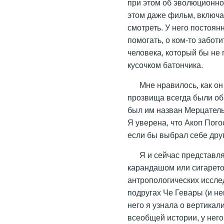
при этом об эволюционно
этом даже фильм, включ
смотреть. У него постоянн
помогать, о ком-то заботи
человека, который бы не
кусочком батончика.
Мне нравилось, как он
прозвища всегда были об
был им назван Мерцатель
Я уверена, что Акоп Пог
если бы выбрал себе дру
Я и сейчас представл
карандашом или сигарето
антропологических иссл
подругах Че Гевары (и не
него я узнала о вертикал
всеобщей истории, у нег