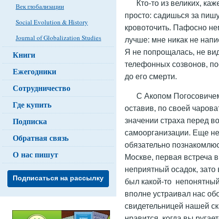
Кто-то из великих, каж
Век глобализации
просто: садишься за пи
Social Evolution & History
кровоточить. Пафосно нем
Journal of Globalization Studies
лучше: мне никак не напи
Я не попрощалась, не вид
Книги
телефонных созвонов, по
Ежегодники
до его смерти.
Сотрудничество
С Акопом Погосовиче
Где купить
оставив, по своей чарова
Подписка
значении страха перед в
самоорганизации. Еще не 
Обратная связь
обязательно познакомлюс
О нас пишут
Москве, первая встреча 
неприятный осадок, зато
Подписаться на рассылку
был какой-то непонятный
вполне устраивал нас обо
свидетельницей нашей ск
нравится, когда вы ругае