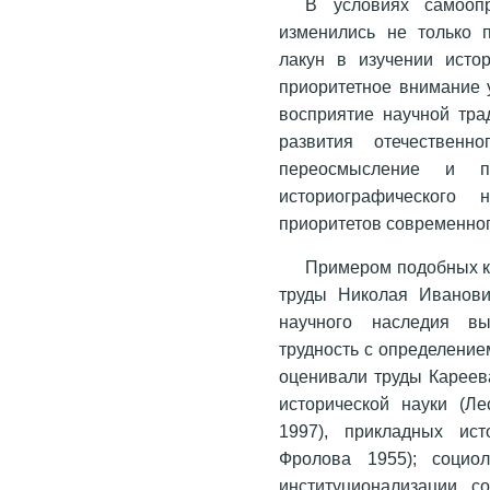
В условиях самоопр
изменились не только 
лакун в изучении исто
приоритетное внимание 
восприятие научной тра
развития отечественно
переосмысление и пер
историографического 
приоритетов современног
Примером подобных к
труды Николая Иванови
научного наследия вы
трудность с определени
оценивали труды Кареева
исторической науки (Ле
1997), прикладных ист
Фролова 1955); социо
институционализации с