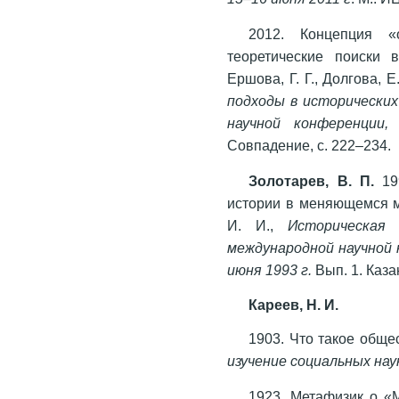
2012. Концепция «
теоретические поиски 
Ершова, Г. Г., Долгова, Е
подходы в исторически
научной конференции,
Совпадение, с. 222–234.
Золотарев, В. П.
199
истории в меняющемся м
И. И.,
Историческая
международной научной к
июня 1993 г.
Вып. 1. Казан
Кареев, Н. И.
1903. Что такое общес
изучение социальных нау
1923
.
Метафизик о «М