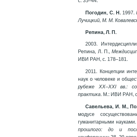
с. 35–44.
Погодин, С. Н.
1997.
Лучицкий, М. М. Ковалевс
Репина, Л. П.
2003. Интердисципли
Репина, Л. П.,
Междисцип
ИВИ РАН, с. 178–181.
2011. Концепции инт
наук о человеке и общест
рубеже XX–XXI вв.: с
практика
. М.: ИВИ РАН, 
Савельева, И. М., По
модусе сосуществова
гуманитарными науками.
прошлого: до и пос
конференции 28–29 апрел