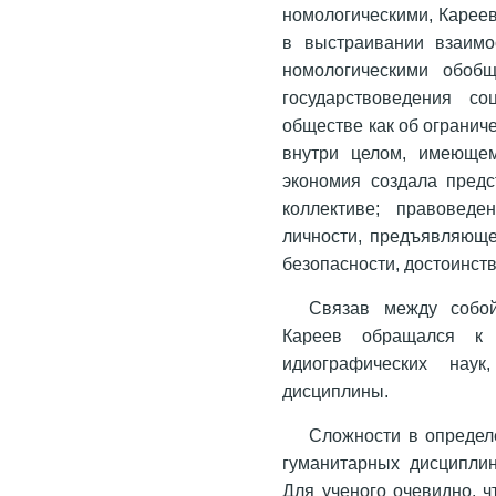
номологическими, Кареев
в выстраивании взаимо
номологическими обобщ
государствоведения со
обществе как об огранич
внутри целом, имеющем
экономия создала предс
коллективе; правовед
личности, предъявляюще
безопасности, достоинства
Связав между собой
Кареев обращался к 
идиографических нау
дисциплины.
Сложности в определ
гуманитарных дисципли
Для ученого очевидно, ч