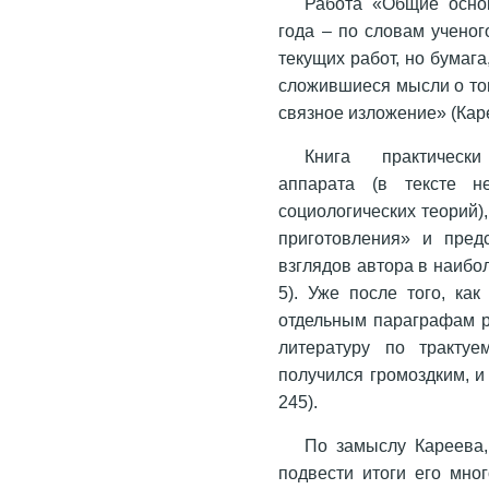
Работа «Общие осно
года – по словам ученог
текущих работ, но бумага
сложившиеся мысли о том
связное изложение» (Каре
Книга практически
аппарата (в тексте н
социологических теорий),
приготовления» и пред
взглядов автора в наибо
5). Уже после того, ка
отдельным параграфам р
литературу по трактуе
получился громоздким, и
245).
По замыслу Кареева
подвести итоги его мно