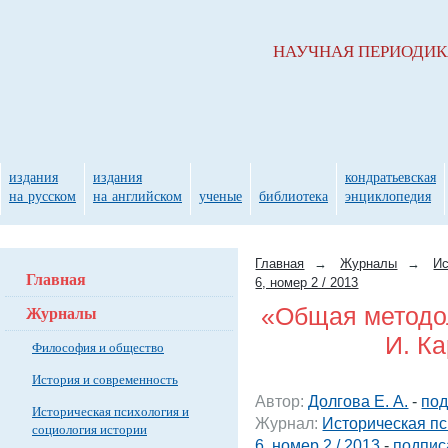
НАУЧНАЯ ПЕРИОДИ
издания
издания
кондратьевская
на русском
на английском
ученые
библиотека
энциклопедия
Главная
→
Журналы
→
Ис
Главная
6, номер 2 / 2013
Журналы
«Общая методол
И. К
Философия и общество
История и современность
Автор:
Долгова Е. А.
-
под
Историческая психология и
Журнал:
Историческая пс
социология истории
6, номер 2 / 2013
-
подпис