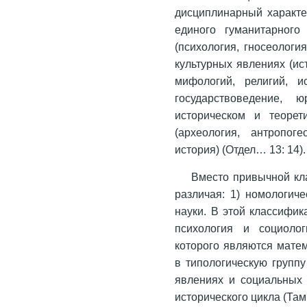
дисциплинарный характе
единого гуманитарного
(психология, гносеологи
культурных явлениях (ис
мифологий, религий, ис
государствоведение, 
историческом и теорет
(археология, антропог
история) (Отдел… 13: 14).
Вместо привычной кл
различая: 1) номологиче
науки. В этой классифик
психология и социоло
которого являются матем
в типологическую групп
явлениях и социальных 
исторического цикла (Там 