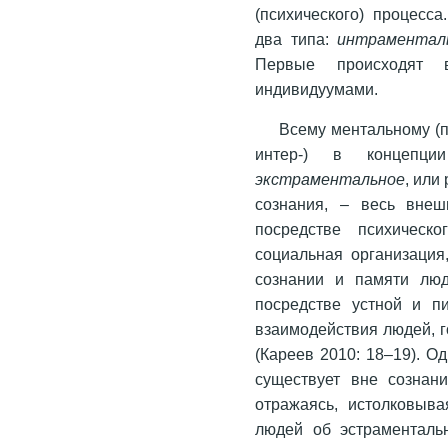
(психического) процесс
два типа:
интраментал
Первые происходят 
индивидуумами.
Всему ментальному (п
интер-) в концепци
экстраментальное
, или
сознания, – весь внеш
посредстве психическ
социальная организация
сознании и памяти люд
посредстве устной и п
взаимодействия людей, го
(Кареев 2010: 18–19). О
существует вне сознан
отражаясь, истолковыва
людей об эстраменталь