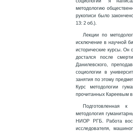
социологии” я напи
методологию общественн
рукописи было закончен
13: 2 об.).
Лекции по методоло
исключение в научной б
исторические курсы. Он о
достался после смерт
Данилевского, препода
социологии в университ
занятия по этому предмету
Курс методологии гум
прочитанных Кареевым в 
Подготовленная к 
методология гуманитарн
НИОР РГБ. Работа восс
исследователя, машиноп