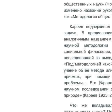
общественных наук» (Фр
изменено название руко
как «Методология общест
Кареев подчеркивал
задачи. В предислов
аналогичным названием
научной методологии
социальной философии, ч
последовавшей за выхо
«Под методологией како
учение об ее методе или 
приемах, при помощи
проблемы… Его [Франка
научном исследовании 
природе» (Кареев 1923: 2
Что же вкладывал
гуманитарных наук»? По