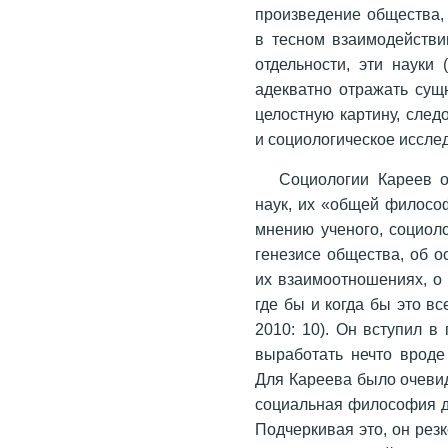
произведение общества,
в тесном взаимодействи
отдельности, эти науки 
адекватно отражать сущ
целостную картину, след
и социологическое иссле
Социологии Кареев о
наук, их «общей философ
мнению ученого, социоло
генезисе общества, об о
их взаимоотношениях, о
где бы и когда бы это в
2010: 10). Он вступил в
выработать нечто вроде
Для Кареева было очевид
социальная философия д
Подчеркивая это, он рез