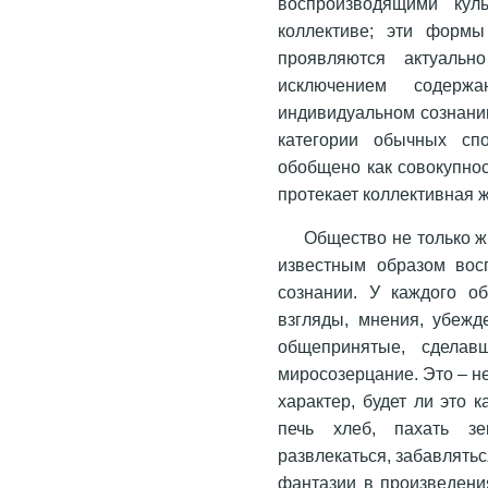
воспроизводящими кул
коллективе; эти форм
проявляются актуальн
исключением содерж
индивидуальном сознании
категории обычных сп
обобщено как совокупнос
протекает коллективная ж
Общество не только ж
известным образом восп
сознании. У каждого об
взгляды, мнения, убежд
общепринятые, сделав
миросозерцание. Это – н
характер, будет ли это 
печь хлеб, пахать зе
развлекаться, забавлять
фантазии в произведения