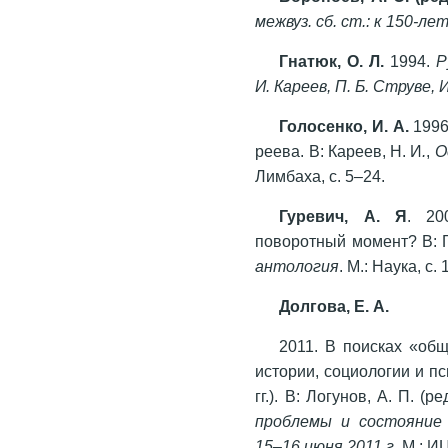
межвуз. сб. ст.: к 150-л
Гнатюк, О. Л.
1994.
Р
И. Кареев, П. Б. Струве, 
Голосенко, И. А.
1996
реева. В: Кареев, Н. И
.
,
О
Лимбаха, с. 5–24.
Гуревич, А. Я
. 20
поворотный момент? В: Гу
антология
. М.: Наука, с.
Долгова, Е. А.
2011. В поисках «об
истории, социологии и п
гг.). В: Логунов, А. П. (ре
проблемы и состояние 
15–16 июня 2011 г
. М.: И