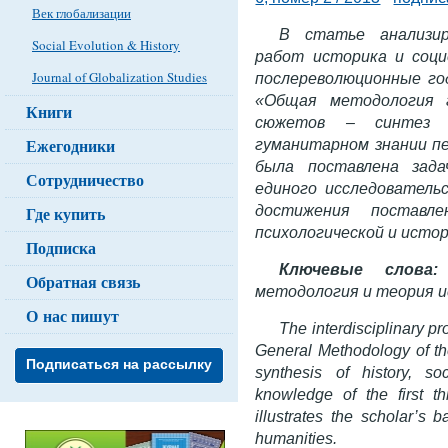
Век глобализации
В статье анализир
Social Evolution & History
работ историка и соци
Journal of Globalization Studies
послереволюционные год
«Общая методология г
Книги
сюжетов – синтез и
Ежегодники
гуманитарном знании 
была поставлена зада
Сотрудничество
единого исследователь
достижения поставл
Где купить
психологической и исто
Подписка
Ключевые слова:
Обратная связь
методология и теория и
О нас пишут
The interdisciplinary pr
General Methodology of the
Подписаться на рассылку
synthesis of history, s
knowledge of the first th
illustrates the scholar’s b
humanities.