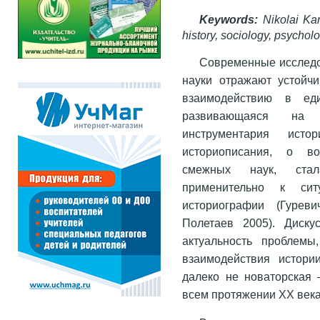
Keywords:
Nikolai Kar
history, sociology, psycholo
Современные исследо
науки отражают устойч
взаимодействию в ед
развивающаяся на 
инструментария истор
историописания, о во
смежных наук, стал
применительно к си
историографии (Гурев
Полетаев 2005). Диску
актуальность проблемы
взаимодействия истори
далеко не новаторская 
всем протяжении XX века