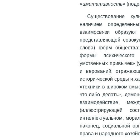
«
имитативность
» (подр
Существование кул
наличием определенны
взаимосвязи образую
представляющей совоку
слова) форм общества:
формы психического в
умственных привычек» (у
и верований, отражающ
истори-ческой среды и х
«техники в широком смыс
что-либо делать», демо
взаимодействие меж
(иллюстрирующей сост
интеллектуальном, морал
наконец, социальной ор
права и народного хозяйс