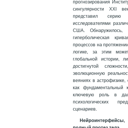
прогнозирования Инстит
сингулярности XXI ве
представил серию 
исследователями различ
США. Обнаружилось, 
гиперболическая крив
процессов на протяжении
логике, за этим може
глобальной истории, л
достигнутой сложнос
эволюционную реальнос
веяниях в астрофизике, 
как фундаментальный к
ключевую роль в дал
психологических пре
сценариев.
Нейроинтерфейсы,
полный протез тела