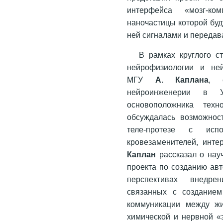
интерфейса «мозг-ко
наночастицы которой буд
ней сигналами и передав
В рамках круглого с
нейрофизиологии и ней
МГУ
А. Каплана
, 
нейроинженерии в У
основоположника техн
обсуждалась возможнос
теле-протезе с испо
кровезаменителей, инте
Каплан
рассказал о нау
проекта по созданию ав
перспективах внедре
связанных с созданием
коммуникации между жи
химической и нервной «