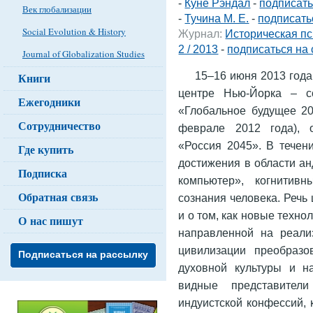
-
Куне Рэндал
-
подписать
Век глобализации
-
Тучина М. Е.
-
подписать
Social Evolution & History
Журнал:
Историческая пс
2 / 2013
-
подписаться на 
Journal of Globalization Studies
15–16 июня 2013 года
Книги
центре Нью-Йорка – с
Ежегодники
«Глобальное будущее 20
Сотрудничество
феврале 2012 года), 
«Россия 2045». В течен
Где купить
достижения в области ан
Подписка
компьютер», когнитивн
Обратная связь
сознания человека. Речь 
и о том, как новые техно
О нас пишут
направленной на реали
цивилизации преобразо
Подписаться на рассылку
духовной культуры и н
видные представители
индуистской конфессий,