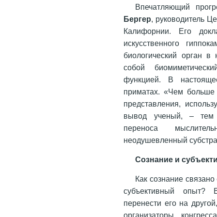
Впечатляющий прогр
Бергер
, руководитель Ц
Калифорнии. Его док
искусственного гиппок
биологический орган в 
собой биомиметически
функцией. В настояще
приматах. «Чем больше
представления, использ
вывод ученый, – тем 
переноса мыслител
неодушевленный субстрат
Сознание и субъект
Как сознание связано
субъективный опыт? 
перенести его на другой
организаторы конгресс