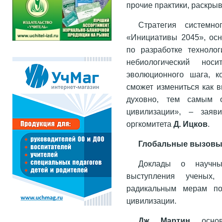
прочие практики, раскры
Стратегия системн
«Инициативы 2045», осн
по разработке техноло
небиологический но
эволюционного шага, к
сможет измениться как в
духовно, тем самым 
цивилизации», – заяв
оргкомитета
Д. Ицков
.
Глобальные вызовы
Доклады о научны
выступления ученых
радикальным мерам по
цивилизации.
Дж. Мартин
, осно