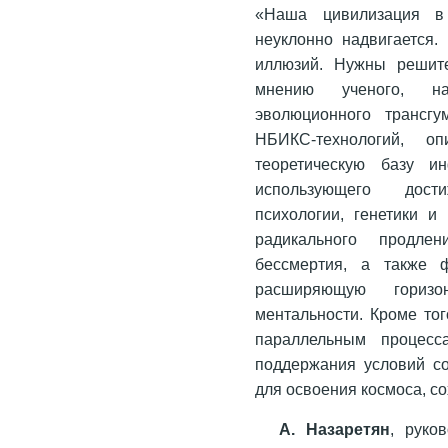
«Наша цивилизация в 
неуклонно надвигается.
иллюзий. Нужны решите
мнению ученого, н
эволюционного трансгу
НБИКС-технологий, о
теоретическую базу ин
использующего дост
психологии, генетики и
радикального продле
бессмертия, а также 
расширяющую горизо
ментальности. Кроме то
параллельным процесс
поддержания условий со
для освоения космоса, со
А. Назаретян
, руко