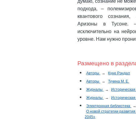
думаю, сознание не може
подхода, – полемизир
квантового сознания,
Аризоны в Тусоне. 
исключительно на нейро
уровне. Нам нужно прони
Размещено в раздел
Авторы
→
Куне Рэндал
Авторы
→
Тучина М. Е.
Журналы
→
Историческая
Журналы
→
Историческая
Электронная библиотека
О новой стратегии развития
2045»