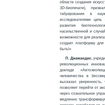
области создания искус
3D
-биопечати), призв
табуирования в на
исследователями цель 
развития биотехноло
насильственной и случа
возможности для реализа
создает платформу для
быть!»
П. Диамандис,
учреди
революционных инновац
докладе «Автоэволю
человечества в бессме
высказал уверенность, 
позволяет перейти от эв
через сознательное упр
медленно трансформирую
сможем освободиться о