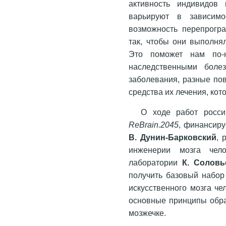
активность индивидов
варьируют в зависим
возможность перепрогр
так, чтобы они выполня
Это поможет нам по-н
наследственными болез
заболевания, разные пов
средства их лечения, кот
О ходе работ росси
ReBrain.2045
, финансиру
В. Дунин-Барковский
, 
инженерии мозга чел
лаборатории
К. Соловь
получить базовый набор
искусственного мозга ч
основные принципы обра
мозжечке.