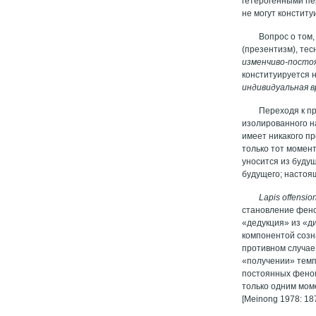
гетерогенными пе
не могут конститу
Вопрос о том
(презентизм), те
изменчиво-посто
конституируется н
индивидуальная 
Переходя к п
изолированного н
имеет никакого п
только тот момен
уносится из буду
будущего; настоя
L
apis offensio
становление фено
«дедукция» из «ди
компонентой созн
противном случае
«получении» темп
постоянных феном
только одним моме
[Meinong 1978: 1