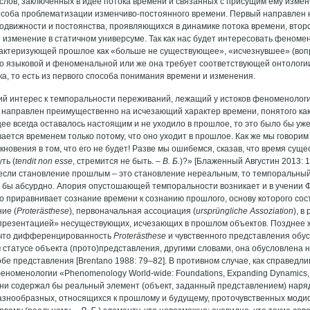
слов, заключенных в идее потока времени и связанных с присущим ему изме
соба проблематизации изменчиво-постоянного времени. Первый направлен 
одвижности и постоянства, проявляющихся в динамике потока времени, второ
 изменение в статичном универсуме. Так как нас будет интересовать феноме
рактеризующей прошлое как «больше не существующее», «исчезнувшее» (вопро
то языковой и феноменальной или же она требует соответствующей онтологии
ка, то есть из первого способа понимания времени и изменения.
й интерес к темпоральности переживаний, лежащий у истоков феноменологи
л направлен преимущественно на исчезающий характер времени, понятого ка
е всегда оставалось настоящим и не уходило в прошлое, то это было бы уже 
ется временем только потому, что оно уходит в прошлое. Как же мы говорим о
кновения в том, что его не будет! Разве мы ошибемся, сказав, что время суще
ть (
tendit non esse
, стремится не быть. –
В. Б.
)?» [Блаженный Августин 2013:
 если становление прошлым – это становление нереальным, то темпоральный
о бы абсурдно. Апория опустошающей темпоральности возникает и в учении 
о приравнивает сознание времени к сознанию прошлого, основу которого сос
ие (
Proter
ä
sthese
), первоначальная ассоциация (
urspr
ü
ngliche
Assoziation
), в
презентацией» несуществующих, исчезающих в прошлом объектов. Позднее 
, что дифференцированность
Proterästhese
и чувственного представления обу
 статусе объекта (прото)представления, другими словами, она обусловлена н
бе представления [Brentano 1988: 79–82]. В противном случае, как справедл
еноменологии «Phenomenology World-wide: Foundations, Expanding Dynamics, 
ни содержал бы реальный элемент (объект, заданный представлением) нар
разнообразных, относящихся к прошлому и будущему, проточувственных моди