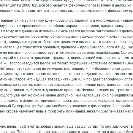
agher, Zahavi 2008: 82]. Все это касается феноменологии времени в целом, но 
нологической аналитики, которые связаны непосредственно с феноменом п
раивается не в линейном континууме опустошения, а в многомерном, «живо
еуспевает в прояснении нелинейного характера времени, однако присущее 
ет к тому, что динамика изменения оказывается целиком заключенной в феном
ок времени как непрерывную, обновляющуюся в каждой новой «точке» наст
ого, принадлежащего этой «точке» целиком и полностью, в качестве превр
ак настоящее становится прошлым, прошлое – прошлым прошлого и т. д.). Так
е не неизменно, оно существует в потоке непрерывных модификаций. Однако
оторый свет на это проливает фрагмент, описывающий изменчивость памяти
о: «…воспроизводится целое, не только тогдашнее настоящее сознания (Bewu
icite” весь поток сознания до живущего настоящего. <…> Воспоминание сущест
я существует в постоянном потоке, а не только соединяется в цепь звено к з
атно на Старое, его идущая вперед интенция <…> придает репродукции опре
основном же характер изменений выражается при помощи пространственной а
му что становится более отдаленным прошлым. Феноменология выстраивает
рошлого уже нет, но оно не менее доступно, чем настоящее, оно принципиаль
, например, в форме исторического нарратива, на основе «следов», оставле
енный Гуссерлем, требует дальнейшего уточнения и философской проработк
мени скорее намечает новые горизонты понимания, нежели обеспечивает нас
жно вновь проблематизировать время, еще раз допустив, что оно заключает 
зновения. Прошлое не только оставляет след в настоящем, но и исчезает бес