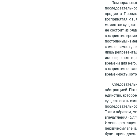
Темпоральный
последовательнос
предмета. Преодо
воспринятая Р. Г.
моментов существ
не состоит из ряд
восприятие време
постоянным измен
само не имеет дл
лишь репрезентац
имеющее некотору
времени для него
восприятия остан
временность, кото
Следовательн
абстракцией. Пот
единство, которое
существовать сами
последовательнос
Таким образом, м
впечатления (
Uri
Именно ретенция 
первичному впеча
будет принадлежат