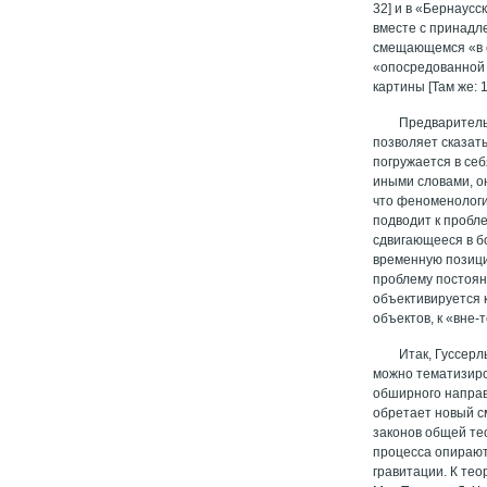
32] и в «Бернаусс
вместе с принадл
смещающемся «в с
«опосредованной 
картины [Там же: 1
Предваритель
позволяет сказат
погружается в се
иными словами, 
что феноменологи
подводит к пробл
сдвигающееся в б
временную позицию
проблему постоян
объективируется 
объектов, к «вне
Итак, Гуссерл
можно тематизиро
обширного направ
обретает новый с
законов общей те
процесса опирают
гравитации. К те