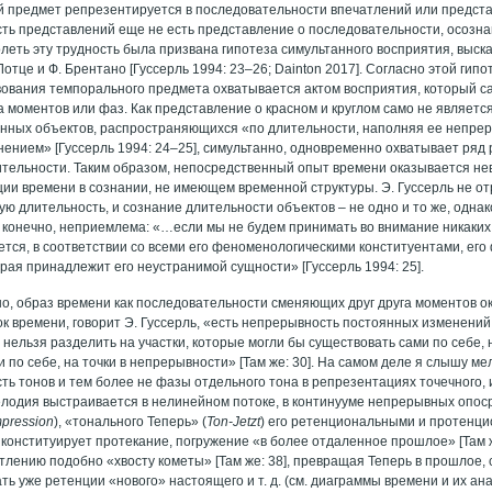
 предмет репрезентируется в последовательности впечатлений или предста
ть представлений еще не есть представление о последовательности, осозна
леть эту трудность была призвана гипотеза симультанного восприятия, выска
 Лотце и Ф. Брентано [Гуссерль 1994: 23–26; Dainton 2017]. Согласно этой гип
ования темпорального предмета охватывается актом восприятия, который са
а моментов или фаз. Как представление о красном и круглом само не является
нных объектов, распространяющихся «по длительности, наполняя ее непре
ением» [Гуссерль 1994: 24–25], симультанно, одновременно охватывает ряд
ительности. Таким образом, непосредственный опыт времени оказывается н
ии времени в сознании, не имеющем временной структуры. Э. Гуссерль не отр
ю длительность, и сознание длительности объектов – не одно и то же, одна
, конечно, неприемлема: «…если мы не будем принимать во внимание никаких
ется, в соответствии со всеми его феноменологическими конституентами, ег
рая принадлежит его неустранимой сущности» [Гуссерль 1994: 25].
о, образ времени как последовательности сменяющих друг друга моментов о
ок времени, говорит Э. Гуссерль, «есть непрерывность постоянных изменен
 нельзя разделить на участки, которые могли бы существовать сами по себе,
 по себе, на точки в непрерывности» [Там же: 30]. На самом деле я слышу ме
ть тонов и тем более не фазы отдельного тона в репрезентациях точечного,
елодия выстраивается в нелинейном потоке, в континууме непрерывных опос
mpression
), «тонального Теперь» (
Ton
-
Jetzt
) его ретенциональными и протенц
конституирует протекание, погружение «в более отдаленное прошлое» [Там ж
тлению подобно «хвосту кометы» [Там же: 38], превращая Теперь в прошлое,
ь уже ретенции «нового» настоящего и т. д. (см. диаграммы времени и их ана