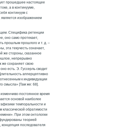
нирует прошедшее настоящее
оке, а в континууме,
себя континуум с
, является изображением
ющем. Специфика ретенции
е, оно само протекает,
ь прошлым прошлого и т. д. –
ы, эта текучесть означает,
й же стороны, сказанное
рошлое, непрерывно
к же сохраняет свою
оно есть. Э. Гуссерль сводит
 Длительность апперцептивно
я отнесенным к индивидуации
 смысла» [Там же: 68].
 изменчиво-постоянное время
вается основой наиболее
тафизики темпоральности и
м классической обратимости
ремени». При этом онтологии
а фундированы теорией
и, концепция последователя