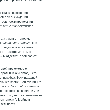
овершенно различные элементы
но только настоящее
рлем при обсуждении
 прошлое, в протекании –
атление и объективная
ну, а именно – апорию
ое
nullum habet spatium
, «не
астоящим можно назвать
о он так стремительно
ло бы отделить прошлое от
оторой происходило
оральных объектов, – его
чечных фаз. Если исходной
меющее временной глубины (в
полагало бы
circulus
vitiosus
в
зменяющихся во времени или
ее того, не охватываемых не
рентано, и А. Мейнонг
ательности.