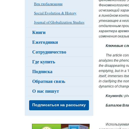
Век глобализации
Феноменологичес
исчезающий хара
Social Evolution & History
в линейном конт
утекающее в него
Journal of Globalization Studies
отдаленным прош
Книги
характера времен
изменения оказы
Ежегодники
Ключевые сл
Сотрудничество
The article co
Где купить
analyzes the pheno
the disappearing na
Подписка
emptying, but in a ‘
itself, immerses its
Обратная связь
in clarifying the no
dynamics of change
О нас пишут
Keywords:
ph
Подписаться на рассылку
Баталов Вла
Используемая