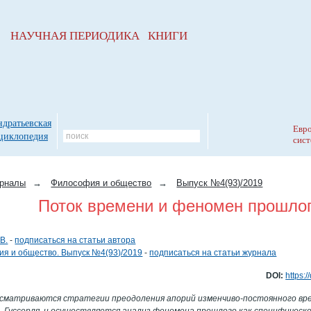
НАУЧНАЯ ПЕРИОДИКА КНИГИ
ндратьевская
Евро
циклопедия
сист
рналы
→
Философия и общество
→
Выпуск №4(93)/2019
Поток времени и феномен прошло
В.
-
подписаться на статьи автора
я и общество. Выпуск №4(93)/2019
-
подписаться на статьи журнала
DOI:
https:
сматриваются стратегии преодоления апорий изменчиво-постоянного вре
 Гуссерля, и осуществляется анализ феномена прошлого как специфическо