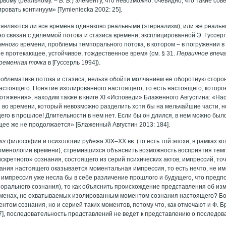
рвому (реальному. –
В. Б.
) элементу, что невозможно: очевидно, что такие с
ировать континуум» [Tymieniecka 2002: 25].
, являются ли все времена одинаково реальными (этернализм), или же реаль
сно связан с дилеммой потока и стазиса времени, эксплицированной Э. Гуссе
янного
времени, проблемы темпорального потока, в котором – в погружении в
е протекающее, устойчивое, тождественное время (см. § 31.
Первичное впеч
временная точка
в [Гуссерль 1994]).
роблематике потока и стазиса, нельзя обойти молчанием ее оборотную сторо
астоящего. Понятие изолированного настоящего, то есть настоящего, котор
ротяжения», находим также в книге XI «Исповеди» Блаженного Августина: «Н
т во времени, который невозможно разделить хотя бы на мельчайшие части, н
щего в прошлое! Длительности в нем нет. Если бы он длился, в нем можно бы
щее же не продолжается» [Блаженный Августин 2013: 184].
nis
философии и психологии рубежа XIX–XX вв. (то есть той эпохи, в рамках к
менологии времени), стремившихся объяснить возможность восприятия темп
скретного» сознания, состоящего из серий психических актов, импрессий, то
ания настоящего оказывается моментальная импрессия, то есть нечто, не и
 импрессия уже несла бы в себе различение прошлого и будущего, что пред
орального сознания), то как объяснить происхождение представления об и
енах, не охватываемых изолированным моментом сознания настоящего? Бол
нтом сознания, но и серией таких моментов, потому что, как отмечают и Ф. Б
87], последовательность представлений не ведет к представлению о последов