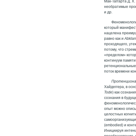
Мак-Таггарта Д. Х
необратимые проце
и др.
Феноменология
который манифе
нацелена преиму
равно как и
Abkla
проходящего, уте
потому, что стрем
«пределом» котор
континуум памяти
ретенциональные 
поток времени ко
Протенциона
Хайдеггера, в ос
Tode
) как сознан
сознания в будущ
феноменологическ
опыт можно описы
целостных когнит
самоорганизующи
(embodied) и кон
Инициируя интенц
преобразование,