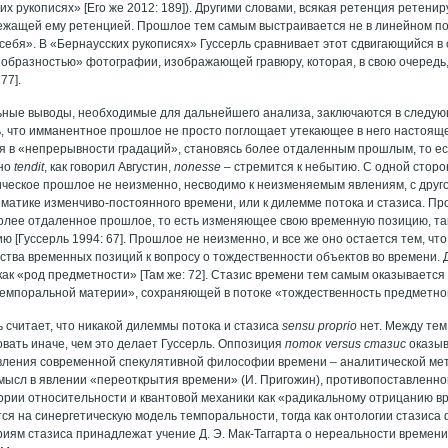
ких рукописях» [Его же 2012: 189]). Другими словами, всякая ретенция рете
ежащей ему ретенцией. Прошлое тем самым выстраивается не в линейном пот
ебя». В «Бернаусских рукописях» Гуссерль сравнивает этот сдвигающийся в 
образностью» фотографии, изображающей гравюру, которая, в свою очередь
77].
ные выводы, необходимые для дальнейшего анализа, заключаются в следу
ь, что имманентное прошлое не просто поглощает утекающее в него настояще
бя в «непрерывности градаций», становясь более отдаленным прошлым, то ест
оно
tendit
, как говорил Августин,
nonesse
– стремится к небытию. С одной сторон
ческое прошлое не неизменно, несводимо к неизменяемым явлениям, с друго
ематике изменчиво-постоянного времени, или к дилемме потока и стазиса. П
олее отдаленное прошлое, то есть изменяющее свою временную позицию, та
 [Гуссерль 1994: 67]. Прошлое не неизменно, и все же оно остается тем, что 
ства временных позиций к вопросу о тождественности объектов во времени.
как «род предметности» [Там же: 72]. Стазис времени тем самым оказываетс
-темпоральной материи», сохраняющей в потоке «тождественность предметного
ь считает, что никакой дилеммы потока и стазиса
sensu proprio
нет. Между тем
вать иначе, чем это делает Гуссерль. Оппозиция
поток
versus
стазис
оказы
ления современной спекулятивной философии времени – аналитической ме
мысл в явлении «переоткрытия времени» (И. Пригожин), противопоставленно
ории относительности и квантовой механики как «радикальному отрицанию в
ся на синергетическую модель темпоральности, тогда как онтологии стазис
ориям стазиса принадлежат учение Д. Э. Мак-Таггарта о нереальности времен