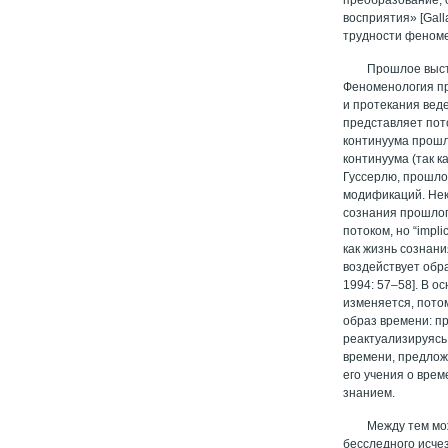
восприятия» [Gall
трудности феноме
Прошлое выст
Феноменология пр
и протекания вед
представляет пот
континуума прошл
континуума (так к
Гуссерлю, прошло
модификаций. Нек
сознания прошлог
потоком, но “impl
как жизнь сознани
воздействует обр
1994: 57–58]. В 
изменяется, пото
образ времени: п
реактуализируясь
времени, предлож
его учения о вре
знанием.
Между тем мо
бесследного исче