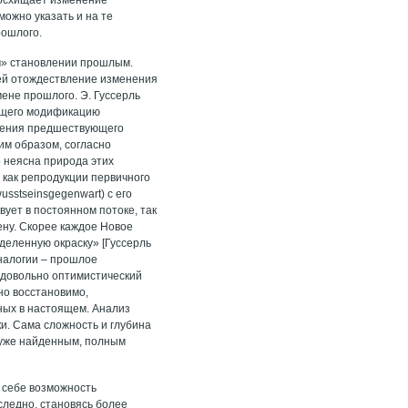
можно указать и на те
рошлого.
м» становлении прошлым.
ей отождествление изменения
ене прошлого. Э. Гуссерль
оящего модификацию
ащения предшествующего
им образом, согласно
 неясна природа этих
 как репродукции первичного
sstseinsgegenwart) с его
вует в постоянном потоке, так
вену. Скорее каждое Новое
деленную окраску» [Гуссерль
налогии – прошлое
 довольно оптимистический
но восстановимо,
нных в настоящем. Анализ
и. Сама сложность и глубина
 уже найденным, полным
в себе возможность
следно, становясь более