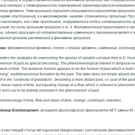
кий интерес к темпоральности переживаний характеризуется направлен
ктер времени. Темпоральный горизонт оказывается горизонтом прошлого
инууме опустошения, а в многомерном, «живом» становлении прошлым. По
 настоящее, оно само протекает, погружается в себя в «непрерывности г
лым, то есть прошлым прошлого и т. д. Феноменология преуспевает в пр
и, однако присущее ей отождествление изменения и протекания ведет к 
вается целиком заключенной в феномене прошлого.
ова:
феноменология времени, поток и стазис времени, изменение, контину
nsiders the strategies for overcoming the aporias of variable-constant time in E. H
menon of past as special becoming. The phenomenological interest in temporal ex
ture of time. The temporal horizon appears to be the horizon of past which is built n
living’, multidimensional formation by the past. The latter does not simply absorb the p
elf in the ‘continuity of gradations’, becoming a more distant past, i.e. past of the
n-linear nature of time, but equating change to a flow, which is inherent to phenomeno
 turns out to be entirely enclosed in the phenomenon of past.
enomenology of time, flow and stasis of time, change, continuum, retention.
димир Владимирович
, аспирант философского факультета МГУ имени М. 
 в настоящей статье методология предполагает соотнесение феноменологич