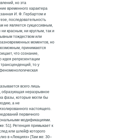
влений, но эта
ние временного характера
занная И. Ф. Гербартом и
отезе, последовательность
м не является сукцессивным,
 ни красным, ни круглым, так и
рывным тождеством или
 разновременных моментов, но
евозможным, принимаются
ицает, что сознание,
ко идея репрезентации
 трансценденций, то у
о феноменологическая
казывается всего лишь
ий, образующая неразрывное
 на фазы, которые могли бы
лодию, а не
 изолированного настоящего.
редований первичного
иональными модификациями.
е: 51]. Ретенция примыкает к
 след или шлейф которого
лиз в «Лекциях» [Там же: 30–