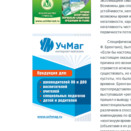
экспликацией смы
Возможны два спо
устойчивости, неп
возможны время и
негативности, ха
негативность чис
первичности пото
Специфически
Ф. Брентано), бы
«Если бы настояще
настоящее оказыва
причина его возни
стремится исчезну
существовать, но
пустоты, что был
времени. Брентан
протопредставлен
выступавшая «ре
пришел к выводу
экзистенциальном
различием в спосо
компендиума по ф
«континуум време
(объектами в их 