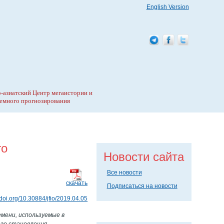
English Version
-азиатский Центр мегаистории и
емного прогнозирования
го
Новости сайта
Все новости
скачать
Подписаться на новости
//doi.org/10.30884/jfio/2019.04.05
мени, используемые в
го становления.