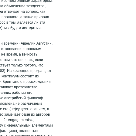
нчиво-постоянным характером.
на объяснение тождества,
й отвечает на вопрос, как
н прошлого, а также природа
с в том, является ли эта
), мы будем исходить из
и времени (Аврелий Августин,
к становление прошлым.
не время, а вечность;
 том, что оно есть, если
ствует только потому, что
 183]. Исчезающее прекращает
 континуум состоит из
Ф. Брентано о происхождении
тавляет проточувство,
 ранних работах его
же австрийский философ
словлена не различием в
е его (не)существованием, а
иво замечает один из авторов
Life-engagements»,
яду с нереальными элементами
фикациях), полностью