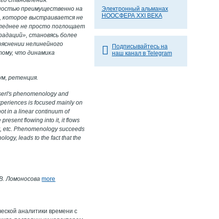
ностью преимущественно на
Электронный альманах
НООСФЕРА XXI ВЕКА
, которое выстраивается не
следнее не просто поглощает
радаций», становясь более
ояснении нелинейного
Подписывайтесь на
тому, что динамика
наш канал в Telegram
ум, ретенция.
usserl's phenomenology and
periences is focused mainly on
ot in a linear continuum of
resent flowing into it, it flows
 past, etc. Phenomenology succeeds
logy, leads to the fact that the
В. Ломоносова
more
еской аналитики времени с