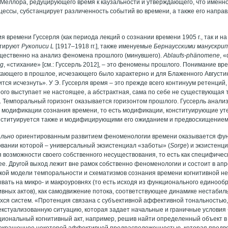
. Меллора, редуцирующего время к каузальности и утверждающего, что именно
ссы, субстанцирует различенность событий во времени, а также его направле
 времени Гуссерля (как периода лекций о сознании времени 1905 г., так и н
стируют
Рукописи
L
[1917–1918 гг.], также именуемые
Бернаусскими манускрип
щественно на анализ феномена прошлого (минувшего).
Ablaufs
-
ph
ä
nomene
, 
ng
, «стихание» [см.: Гуссерль 2012], – это феномены прошлого. Понимание вр
кающего в прошлое, исчезающего было характерно и для Блаженного Август
ится исчезнуть». У Э. Гуссерля время – это прежде всего континуум ретенций
ого выступает не настоящее, а абстрактная, сама по себе не существующая т
. Темпоральный горизонт оказывается горизонтом прошлого. Гуссерль анал
модификации сознания времени, то есть модификации, конституирующие уте
нституируется также и модифицирующими его ожиданием и предвосхищением
льно
ориентированным развитием феноменологии времени оказывается фун
новании которой – универсальный экзистенциал «заботы» (
Sorge
) и экзистенц
ия возможности своего собственного несуществования, то есть как специфиче
ее. Другой выход лежит вне рамок собственно феноменологии и состоит в ап
ой модели темпоральности и схематизмов сознания времени когнитивной н
вать на микро- и макроуровнях (то есть исходя из функционального единооб
ивных актов), как самодвижение потока, соответствующее динамике нестабил
хся систем. «Протенция связана с субъективной аффективной тональность
текстуализованную ситуацию, которая задает начальные и граничные услови
иональный когнитивный акт, например, решив найти определенный объект в
 окрашенное некоторой аффективной предрасположенностью, которая пред