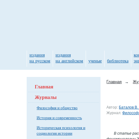
издания
издания
ко
на русском
на английском
ученые
библиотека
эн
Главная
→
Жу
Главная
Журналы
Философия и общество
Автор:
Баталов В. 
Журнал:
Философи
История и современность
Историческая психология и
социология истории
В статье рас
феноменологии Э.