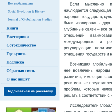
Век глобализации
Если мысленно пр
наблюдается следующая 
Social Evolution & History
народов, государств, ку
Journal of Globalization Studies
были изолированы друг 
Книги
глубинные связи – все о
отношений взаимозав
Ежегодники
международные и рег
Сотрудничество
регулирующие политиче
Где купить
отношения государств и 
Подписка
Возникшая глобальна
Обратная связь
нее вовлечены народы 
развития, имеющие сво
О нас пишут
религиозные представлен
проблем, которые чело
Подписаться на рассылку
решать в соответствии с
Исследователи глобал
слишком много увлекаю