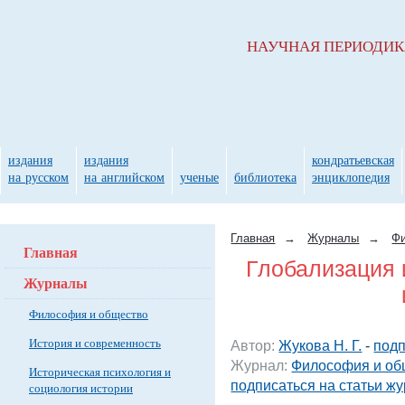
НАУЧНАЯ ПЕРИОДИ
издания
издания
кондратьевская
на русском
на английском
ученые
библиотека
энциклопедия
Главная
→
Журналы
→
Фи
Главная
Глобализация 
Журналы
Философия и общество
История и современность
Автор:
Жукова Н. Г.
-
подп
Журнал:
Философия и об
Историческая психология и
подписаться на статьи ж
социология истории