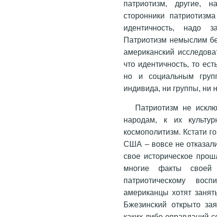
патриотизм, другие, 
сторонники патриотизм
идентичность, надо з
Патриотизм немыслим бе
американский исследоват
что идентичность, то ес
но и социальным груп
индивида, ни группы, ни 
Патриотизм не исклю
народам, к их культур
космополитизм. Кстати г
США – вовсе не отказали
свое историческое прош
многие факты своей
патриотическому вос
американцы хотят занят
Бжезинский открыто за
каких-либо оправданий с