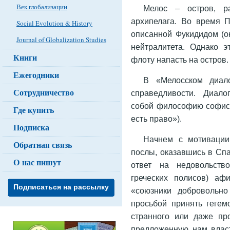
Век глобализации
Мелос – остров, р
архипелага. Во время Пе
Social Evolution & History
описанной Фукидидом (ок
Journal of Globalization Studies
нейтралитета. Однако 
Книги
флоту напасть на остров.
Ежегодники
В «Мелосском диал
Сотрудничество
справедливости. Диало
собой философию софист
Где купить
есть право»).
Подписка
Начнем с мотивации
Обратная связь
послы, оказавшись в Сп
О нас пишут
ответ на недовольств
греческих полисов) аф
Подписаться на рассылку
«союзники добровольн
просьбой принять гегем
странного или даже пр
предложенную нам власт