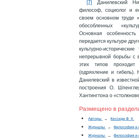
[7]
Данилевский Ник
философ, социолог и ес
своем основном труде 
обособленных «культу
Основная особенность 
передается культуре дру
культурно-исторические
непрерывной борьбы с в
этих типов проходит 
(одряхление и гибель). 
Данилевский в известно
построения О. Шпенгле
Хантингтона о «столкнов
Размещено в раздел
Авторы
→
Кессиди Ф. Х.
Журналы
→
Философия и
Журналы
→
Философия и