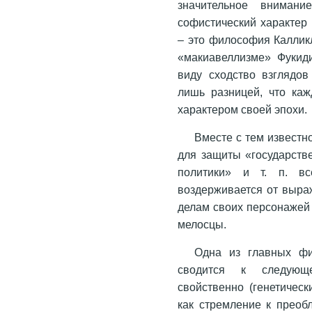
значительное внимани
софистический характер 
– это философия Калликл
«макиавеллизме» Фукид
виду сходство взглядов
лишь разницей, что ка
характером своей эпохи.
Вместе с тем известно
для защиты «государств
политики» и т. п. в
воздерживается от выра
делам своих персонажей 
мелосцы.
Одна из главных фи
сводится к следующе
свойственно (генетичес
как стремление к преобл