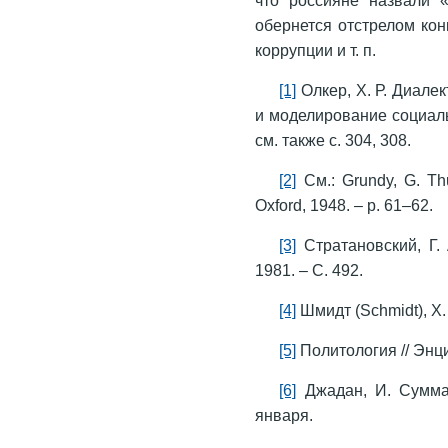
обернется отстрелом кон
коррупции и т. п.
[1]
Олкер, Х. Р. Диалек
и моделирование социальн
см. также с. 304, 308.
[2]
См.: Grundy, G. Thuc
Oxford, 1948. – p. 61–62.
[3]
Стратановский, Г.
1981. – С. 492.
[4]
Шмидт (Schmidt), X.
[5]
Политология // Энци
[6]
Джадан, И. Сумма 
января.