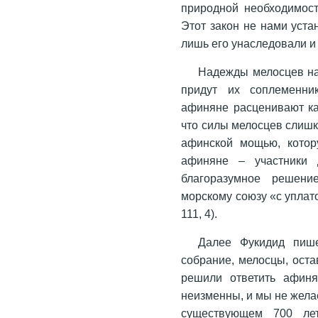
природной необходимост
Этот закон не нами уст
лишь его унаследовали и 
Надежды мелосцев на 
придут их соплеменник
афиняне расценивают как
что силы мелосцев слиш
афинской мощью, котору
афиняне – участники 
благоразумное решени
морскому союзу «с уплат
111, 4).
Далее Фукидид пише
собрание, мелосцы, ост
решили ответить афин
неизменны, и мы не желае
существующем 700 лет