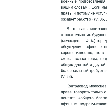
военные приготовления 
вашим словам... Если мы
правы и потому не уступи
ожидает рабство» (V, 86, 
В ответ афиняне заяв
относительно их будуще
(мелосцев. –
Ф. К.
) горо
обсуждения, афиняне в
хорошо известно, что в
смысл только тогда, ко
общую для той и другой
более сильный требует 
(V, 98).
Контрдовод мелосцев
праве, говорить только 
понятия «общего блага
афиняне подразумевают