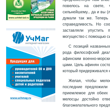
повелось на свете, 
сильнейшему... да и вы 
думали так же. Теперь
справедливость. Но со
заставляли упустить 
могущество с помощью силы
С позиций названных 
рода философский диа
афинским военно-морски
цами. Цель афинян состо
который придерживался н
Желая, чтобы мело
последние предложили 
приемлемое для обеих 
мелосцы достойно отв
благожелательного предл