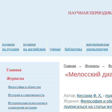
НАУЧНАЯ ПЕРИОДИ
издания
издания
кондратьевская
на русском
на английском
ученые
библиотека
энциклопедия
Главная
→
Журналы
→
Фи
Главная
«Мелосский диа
Журналы
Философия и общество
История и современность
Автор:
Кессиди Ф. Х.
-
под
Журнал:
Философия и об
Историческая психология и
подписаться на статьи ж
социология истории