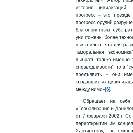
история цивилизаций –
прогресс – это, прежде 
прогресс орудий разруше
благоприятным субстрат
уничтожены более техно
выяснилось, что для раз
“аморальная экономика
выбрать только именно 
справедливости”, то в “с
предъявить – они име
создавших их цивилизаци
между ними»
[6]
.
Обращает на себя 
«Глобализация и Даниле
от 7 февраля 2002 г. Со
переоткрытии им конце
Хантингтону, «столкн