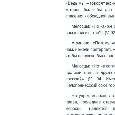
«Ведь мы, – говорят афин
которое было бы для в
спасения к обоюдной выгод
Мелосцы: «Но как же 
вам владычество?» (V, 92
Афиняне: «Потому ч
нам, нежели претерпеть 
чтобы не нужно было вас 
Мелосцы: «Но не согл
врагами вам, а друзья
союзов?» (V, 94. Им
Пелопоннесский союз гор
На упрек мелосцев в
права, последние отвеч
мелосцы, надеются п
отождествляют приятно