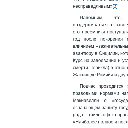
несправедливым»
[3]
.
Напомним, что, 
воздерживаться от завое
его преемники поступал
год после покорения 
влиянием «зажигательны
авантюру в Сицилии, кот
Курс на завоевание и у
смерти Перикла) в отнош
Жаклин де Ромийи и дру
Подчас проводится 
правовыми нормами нап
Макиавелли о «госуда
означающем защиту госу
рода философско-прав
«Наиболее полное и пос