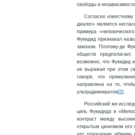
свободы и независимости (с
Согласно известному 
диалог» является неглас
примера «человеческого
Фукидид признавал назв
законом. Поэтому-де Фук
обществ предполагает,
возможно, что Фукидид 
не выражая при этом св
говоря, что прямолине
направлена на то, что
ультрадемократов
[2]
.
Российский же исследо
цель Фукидида в «Мелос
контраст между высок
открытым цинизмом его п
что отношение афинян 