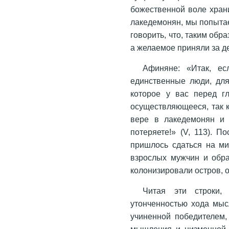
божественной воле хран
лакедемонян, мы попытае
говорить, что, таким об
а желаемое приняли за д
Афиняне: «Итак, е
единственные люди, для
которое у вас перед г
осуществляющееся, так 
вере в лакедемонян и 
потеряете!» (V, 113). 
пришлось сдаться на ми
взрослых мужчин и обра
колонизировали остров, о
Читая эти строки,
утонченностью хода мыс
учиненной победителем,
мышления и низменной ж