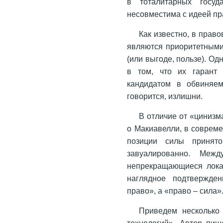
в тоталитарных госуда
несовместима с идеей пр
Как известно, в прав
являются приоритетными
(или выгоде, пользе). О
в том, что их гарант 
кандидатом в обвиняе
говорится, излишни.
В отличие от «цинизм
о Макиавелли, в соврем
позиции силы принято
завуалированно. Ме
непрекращающиеся лока
наглядное подтвержден
право», а «право – сила»
Приведем несколько
технологий». Автор пиш