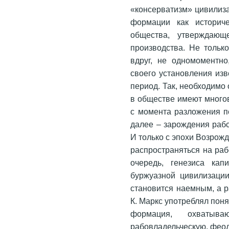
«консерватизм» цивилиза
формации как историче
общества, утверждающ
производства. Не тольк
вдруг, не одномоментно
своего установления изв
период. Так, необходимо
в обществе имеют много
с момента разложения п
далее – зарождения рабс
И только с эпохи Возрож
распространяться на раб
очередь, генезиса кап
буржуазной цивилизации
становится наемным, а 
К. Маркс употреблял пон
формация, охватыв
рабовладельческую, феод