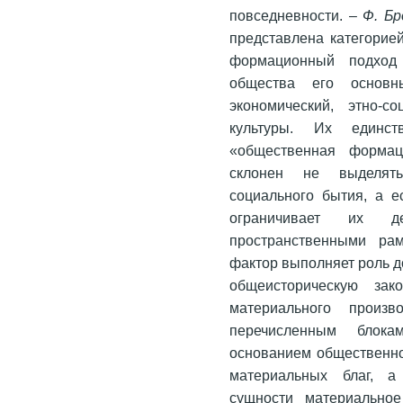
повседневности. –
Ф. Бр
представлена категорией
формационный подход
общества его основны
экономический, этно-с
культуры. Их единст
«общественная формац
склонен не выделят
социального бытия, а е
ограничивает их д
пространственными ра
фактор выполняет роль 
общеисторическую за
материального прои
перечисленным блок
основанием общественно
материальных благ, а
сущности материальное