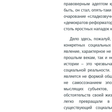
правоверным адептом кр
быть, он стал, опять-так
очарование «сладкозвучн
«демократов-реформатор
столь яростных нападок
Дело здесь, пожалуй,
конкретных социальны
явление, характерное не
прошлым векам, так и н
истории – это чрезвыч
социальной реальности.
является не формой общ
не самосознанием эпо
мыслящих субъектов,
обстоятельств своей жи
легко превращали в 
существующий социальн