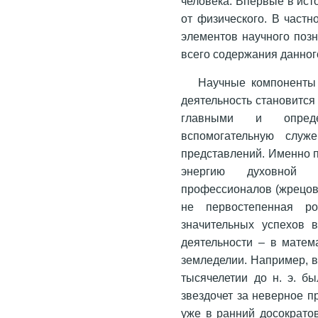
человека. Впервые в ист
от физического. В частн
элементов научного позн
всего содержания данног
Научные компоненты 
деятельность становится
главными и опреде
вспомогательную служ
представлений. Именно 
энергию духовной д
профессионалов (жрецов,
не первостепенная ро
значительных успехов 
деятельности – в матема
земледелии. Например, вс
тысячелетии до н. э. б
звездочет за неверное п
уже в ранний досократо