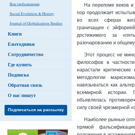
Век глобализации
На переломе веков и
пор продолжает испытыв
Social Evolution & History
во всех сферах жизн
Journal of Globalization Studies
граничащее с эйфорией
Книги
достижимого за «пять
разочарованию и общему
Ежегодники
Сотрудничество
Этот процесс не мин
философов в частности
Где купить
нарастали критические
Подписка
методологии марксизм
Обратная связь
навязываться как альте
всемирной истории.
О нас пишут
объявлялась противоре
силу своей чрезмерной «
Подписаться на рассылку
Наиболее рьяные опп
прямой фальсификаци
положения в искаженном,