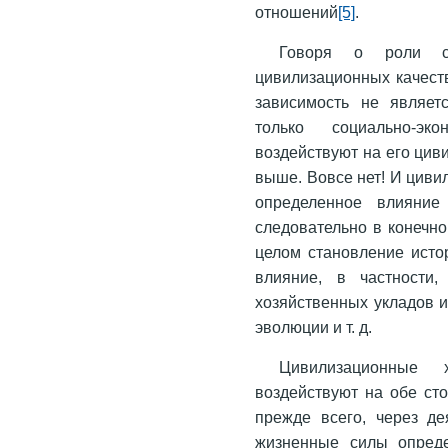
отношений
[5]
.
Говоря о роли сп
цивилизационных качеств
зависимость не являет
только социально-э
воздействуют на его цив
выше. Вовсе нет! И цив
определенное влияние
следовательно в конечно
целом становление исто
влияние, в частности,
хозяйственных укладов и
эволюции и т. д.
Цивилизационные х
воздействуют на обе ст
прежде всего, через де
жизненные силы опреде