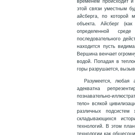
временем происходит и 
этой связи уместным б
айсберга, по которой 
объекта. Айсберг (как
определенной среде
последовательного дейс
находится пусть видима
Вершина венчает огромну
водой. Попадая в тепло
горы разрушается, вызыв
Разумеется, любая 
адекватна репрезен
познавательно-иллюстра
тело» всякой цивилизац
различных подсистем 
складывающихся истор
технологий. В этом пла
технологии как общесоци