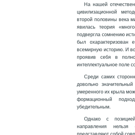
На нашей отечестве
цивилизационной мето
второй половины века м
явилась теория «много
подвергла сомнению исти
был охарактеризован е
всемирную историю. И во
проявив себя в полно
интеллектуальное поле с
Среди самих сторонн
довольно значительный
умеренного их крыла мож
формационный подхо
убедительным.
Однако с позицией
направления нельзя
представляют собой сов