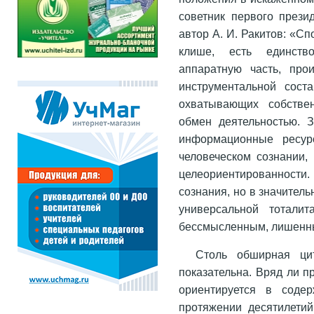
советник первого прези
автор А. И. Ракитов: «С
клише, есть единств
аппаратную часть, про
инструментальной сост
охватывающих собстве
обмен деятельностью. З
информационные ресурс
человеческом сознании,
целеориентированности.
сознания, но в значител
универсальной тоталит
бессмысленным, лишенны
Столь обширная ци
показательна. Вряд ли п
ориентируется в соде
протяжении десятилетий