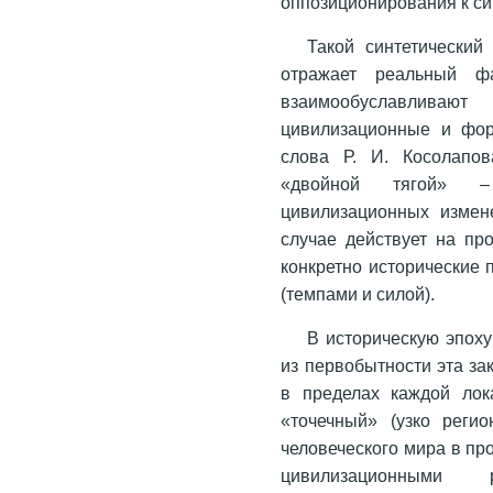
оппозиционирования к си
Такой синтетический
отражает реальный ф
взаимообуславливают
цивилизационные и фор
слова Р. И. Косолапов
«двойной тягой» –
цивилизационных измен
случае действует на пр
конкретно исторические 
(темпами и силой).
В историческую эпоху
из первобытности эта за
в пределах каждой лока
«точечный» (узко реги
человеческого мира в пр
цивилизационными 