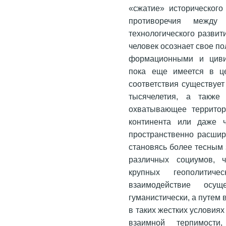
«сжатие» исторического
противоречия между 
технологического развит
человек осознает свое п
формационными и циви
пока еще имеется в це
соответствия существует
тысячелетия, а также 
охватывающее террито
континента или даже 
пространственно расшир
становясь более тесным 
различных социумов, 
крупных геополитич
взаимодействие осу
гуманистически, а путем
в таких жестких услови
взаимной терпимост