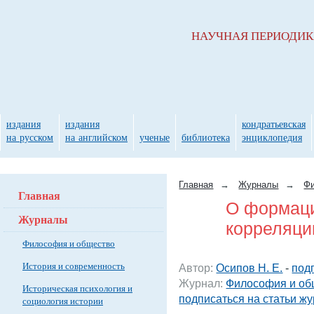
НАУЧНАЯ ПЕРИОДИ
издания
издания
кондратьевская
на русском
на английском
ученые
библиотека
энциклопедия
Главная
→
Журналы
→
Фи
Главная
О формац
Журналы
корреляци
Философия и общество
История и современность
Автор:
Осипов Н. Е.
-
под
Журнал:
Философия и об
Историческая психология и
подписаться на статьи ж
социология истории