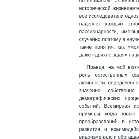
потенциалом активнос
исторической жизнедеяте
все исследователи одноз
наделяет каждый этн
пассионарности, имеющ
случайно поэтому в науч
такие понятия, как «мо
даже «дряхлеющая» нация 
Правда, на мой взгл
роль естественных фа
активности определенно
значение собственн
демографических проц
событий. Всемирная ис
примеры, когда новые 
преобразований в исто
развития и взаимодейс
видоизменяло и обогащал