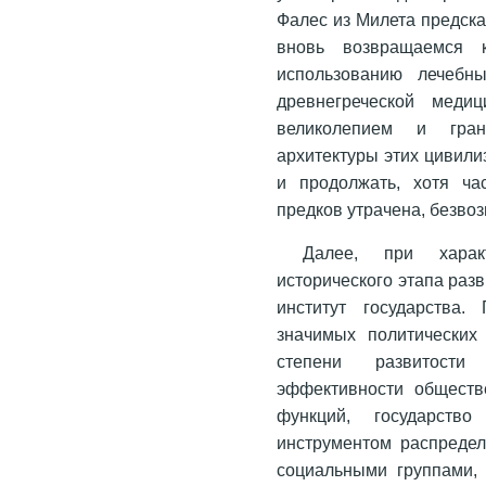
Фалес из Милета предсказ
вновь возвращаемся 
использованию лечебн
древнегреческой мед
великолепием и гран
архитектуры этих цивил
и продолжать, хотя ча
предков утрачена, безвоз
Далее, при харак
исторического этапа раз
институт государства.
значимых политических 
степени развитости
эффективности обществ
функций, государств
инструментом распреде
социальными группами, 