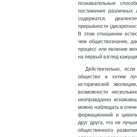
познавательные спосо
постижения различных а
содержатся, диалек
прерывности (дискретност
В этом отношении естес
чем обществознание, да
процесс или явление мо
на первый взгляд кажущ
Действительно, есл
общество и хотим луч
исторической эволюци
возможности нескольки
неоправданно искажающ
можно наблюдать в отече
формационной и цивили
друг друга, что не лучш
общественного развити