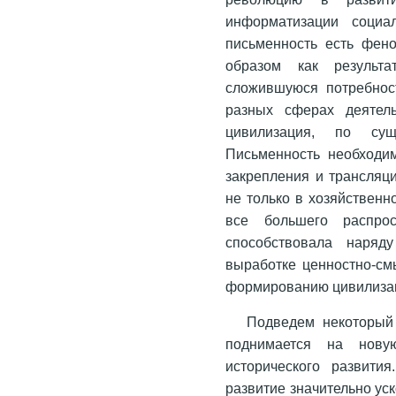
информатизации социал
письменность есть фен
образом как результа
сложившуюся потребнос
разных сферах деятель
цивилизация, по сущ
Письменность необходим
закрепления и трансляц
не только в хозяйственн
все большего распро
способствовала наряд
выработке ценностно-см
формированию цивилизац
Подведем некоторый 
поднимается на новую
исторического развити
развитие значительно уск