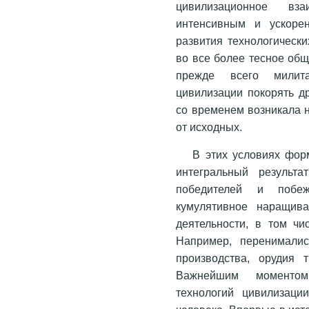
цивилизационное вз
интенсивным и ускоре
развития технологическ
во все более тесное общ
прежде всего милит
цивилизации покорять д
со временем возникала 
от исходных.
В этих условиях фор
интегральный результа
победителей и побе
кумулятивное наращив
деятельности, в том чи
Например, перенимали
производства, орудия 
Важнейшим моментом
технологий цивилизаци