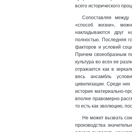
всего исторического проц
Сопоставляя между 
«способ жизни», мож
накладываются друг н
полностью. Последняя го
факторов и условий соц
Причем своеобразным по
культура во всех ее раз
отражается как в зеркал
весь ансамбль услов
цивилизации. Среди них
история материально-пр
вполне правомерно расс
то есть как эволюцию, п
Не может вызвать сом
производства значитель