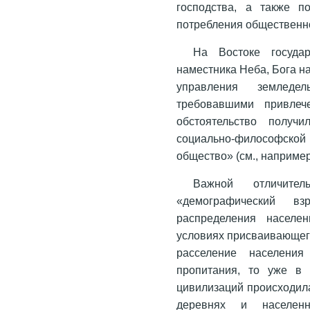
господства, а также п
потребления общественно
На Востоке госуда
наместника Неба, Бога н
управления земледе
требовавшими привлеч
обстоятельство получ
социально-философск
общество» (см., например
Важной отличител
«демографический вз
распределения населе
условиях присваивающего
расселение населения
пропитания, то уже в 
цивилизаций происходил
деревнях и населенн