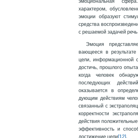
эмоциональная сфера
характером, обусловлен
эмоции образуют стиму
средства воспроизведени
с решаемой задачей речь
Эмоция представляе
вающееся в результате 
цели, информационной о
достичь, прошлого опыта 
когда человек обнару
последующих действи
оказывается в определ
дующим действиям чело
связанный с экстраполя
корректности экстрапо
действия положительные 
эффективность и спосо
достижение цели
[12]
.