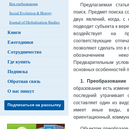
Век глобализации
Предлагаемая стать
поиск. Предмет поиска с
Social Evolution & History
двух явлений, когда, с
Journal of Globalization Studies
подводит субъекта к вер
Книги
воздействует на п
соответствующие отпеча
Ежегодники
позволяют сделать это в
Сотрудничество
обозначением нек
Где купить
Предварительным услов
ос­новных особенностей 
Подписка
Обратная связь
1. Преобразование 
образование есть измене
О нас пишут
последний утрачивает 
составляет один из вид
Подписаться на рассылку
имеет иные виды, в 
ориентационный, коммуни
Объектом преобразов