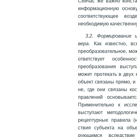
Сейчас же важно конста
информационную основу
соответствующее воз
необходимую качественн
3.2. Формирование 
вера
. Как известно, в
преобразовательное, мож
ответствует особенн
преобразования выступ
может протекать в двух 
объ­ект связаны прямо, 
не, где они связаны ко
правлений основываетс
Применительно к иссл
выступают методологич
рецептурные правила (
ствия субъекта на объ
рующимся вследствие