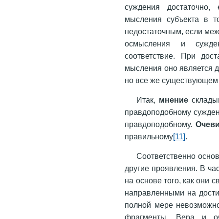
суждения достаточно, 
мысления субъекта в т
недостаточным, если меж
осмысления и сужден
соответствие. При дост
мысления оно является д
но все же существующем
Итак,
мнение
складыв
правдоподобному сужде
правдоподобному.
Очев
правильному
[11]
.
Соответственно осно
другие проявления. В ча
на основе того, как они
направленными на дости
полной мере невозможно
фрагменты. Вера и оч