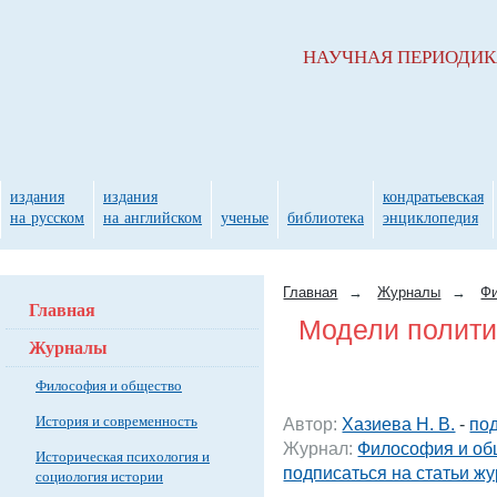
НАУЧНАЯ ПЕРИОДИ
издания
издания
кондратьевская
на русском
на английском
ученые
библиотека
энциклопедия
Главная
→
Журналы
→
Фи
Главная
Модели полити
Журналы
Философия и общество
История и современность
Автор:
Хазиева Н. В.
-
под
Журнал:
Философия и об
Историческая психология и
подписаться на статьи ж
социология истории