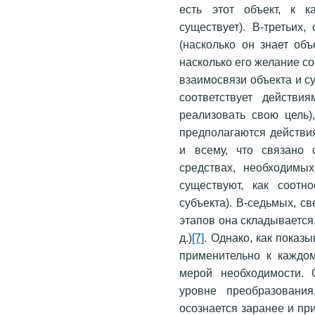
есть этот объект, к к
существует). В-третьих
(насколько он знает объ
насколько его желание соо
взаимосвязи объекта и су
соответствует действия
реализовать свою цель)
предполагаются дейст­ви
и всему, что свя­зано
средствах, необходимы
существуют, как соотн
субъекта). В-седьмых, с
этапов она складывается,
д.)
[7]
. Однако, как показ
применительно к каждом
мерой необходимости. 
уровне преобразования
осознается заранее и пр