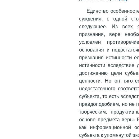
Единство особенност
суждения, с одной сто
следующее. Из всех ф
признания, вере необ
условлен противоречи
основания и недостаточ
признания истинности е
истинности вследствие 
достижению цели субъек
ценности. Но он тяготе
недостаточного соответ
субъекта, то есть вследс
правдоподобием, но не п
творческим, продуктив
основе предмета веры. В
как информационной о
субъекта к упомянутой эк