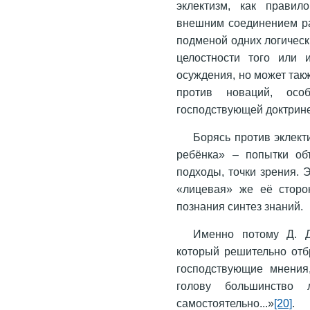
эклектизм, как правил
внешним соединением раз
подменой одних логичес
целостности того или 
осуждения, но может так
против новаций, осо
господствующей доктрин
Борясь против эклект
ребёнка» – попытки объ
подходы, точки зрения. 
«лицевая» же её сторо
познания синтез знаний.
Именно потому Д. Д
который решительно отб
господствующие мнения,
голову большинство 
самостоятельно...»
[20]
.