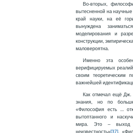
Во-вторых, философи
вытесненной на научные 
край науки, на её гор
вынуждена занимать
моделирования и разре
конструкции, эмпирическ
маловероятна.
Именно эта особен
верифицируемых реалий 
своим теоретическим п
важнейшей идентификаци
Как отмечал ещё Дж. 
знания, но по больш
«Философия есть ... от
вытоптанного и наскуч
мира. Это – выход 
неизвестность»
[37]
. «Фи