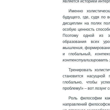
является историей инте
Именно холистическ
будущего, где, судя по 
дисциплин на полях пол
особую ценность способ
Поэтому одной из за
образования всех ур
мышления,
формирование
и глобальный,
конте
контекстуализироватъ 
Тренировать холисти
становится насущной 
глобально, чтобы усп
проблему!» – вот лозунг 
Роль философии как
направлений философско