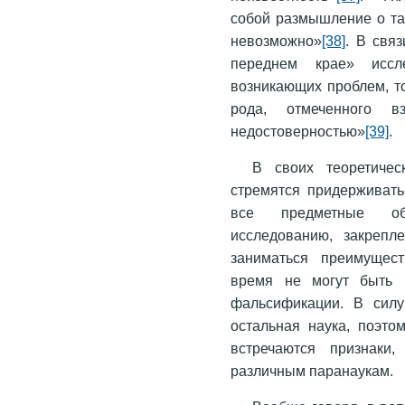
собой размышление о та
невозможно»
[38]
. В свя
переднем крае» иссл
возникающих проблем, т
рода, отмеченного в
недостоверностью»
[39]
.
В своих теоретичес
стремятся придерживатьс
все предметные обл
исследованию, закрепл
заниматься преимущес
время не могут быть 
фальсификации. В силу
остальная наука, поэто
встречаются признаки
различным паранаукам.