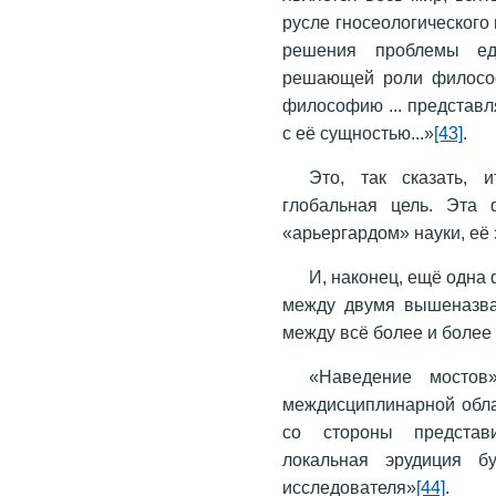
русле гносеологическог
решения проблемы ед
решающей роли философи
философию ... представл
с её сущностью...»
[43]
.
Это, так сказать, и
глобальная цель. Эта 
«арьергардом» науки, её
И, наконец, ещё одна
между двумя вышеназва
между всё более и боле
«Наведение мостов
междисциплинарной обла
со стороны представи
локальная эрудиция б
исследователя»
[44]
.