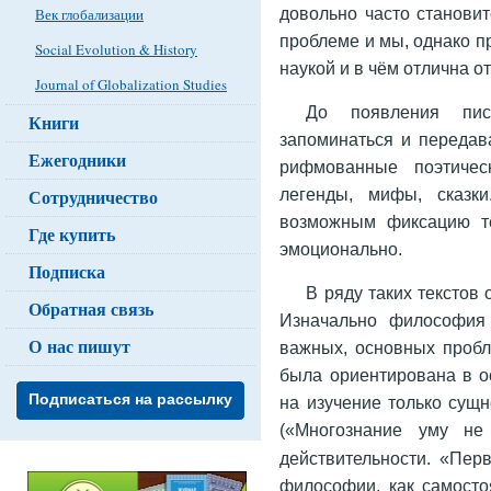
довольно часто станови
Век глобализации
проблеме и мы, однако п
Social Evolution & History
наукой и в чём отлична от
Journal of Globalization Studies
До появления пис
Книги
запоминаться и передав
Ежегодники
рифмованные поэтичес
легенды, мифы, сказк
Сотрудничество
возможным фиксацию т
Где купить
эмоционально.
Подписка
В ряду таких текстов
Обратная связь
Изначально философия 
О нас пишут
важных, основных пробл
была ориентирована в о
Подписаться на рассылку
на изучение только сущ
(«Многознание уму не
действительности. «Пер
философии, как самостоя