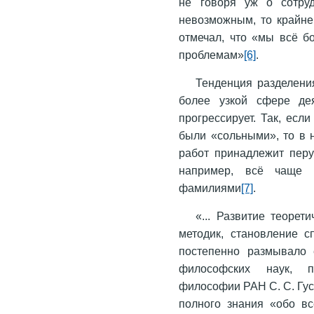
не говоря уж о сотруд
невозможным, то крайне
отмечал, что «мы всё б
проблемам»
[6]
.
Тенденция разделения
более узкой сфере дея
прогрессирует. Так, есл
были «сольными», то в 
работ принадлежит перу
например, всё чаще в
фамилиями
[7]
.
«... Развитие теорет
методик, становление с
постепенно размывало 
философских наук, п
философии РАН С. С. Гу
полного знания «обо вс