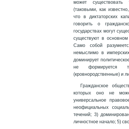
может существовать т
(таковыми, как известно
что в диктаторских кап
говорить о гражданс
государствах могут суще
существуют в основном
Само собой разумеетс
немыслимо в имперских 
доминирует политическое
не формируется т
(кровнородственные) и л
Гражданское общест
которых оно не може
универсальное правовое
неофициальных социаль
течений; 3) доми­ниров
личностное начало; 5) св