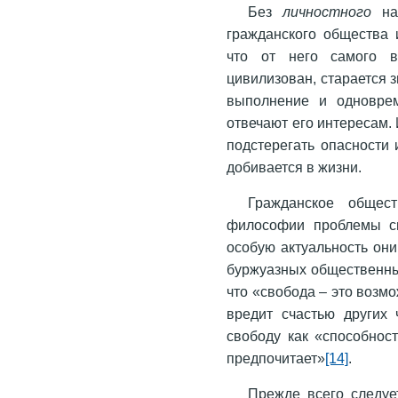
Без
личностного
нач
гражданского общества 
что от него самого в
цивилизован, старается з
выполнение и одноврем
отвечают его интересам. 
подстерегать опасности и
добивается в жизни.
Гражданское общес
философии проблемы св
особую актуальность он
буржуазных общественны
что «свобода – это возмо
вредит счастью других
свободу как «способност
предпочитает»
[14]
.
Прежде всего следуе