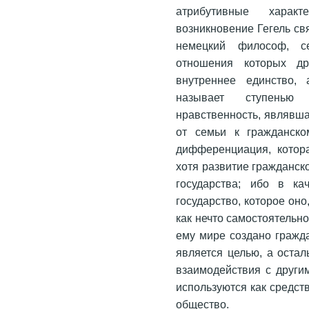
атрибутивные характ
возникновение Гегель св
немецкий философ, с
отношения которых др
внутреннее единство,
называет ступенью 
нравственность, являвша
от семьи к гражданско
дифференциация, котора
хотя развитие гражданск
государства; ибо в ка
государство, которое он
как нечто самостоятельн
ему мире создано гражд
является целью, а остал
взаимодействия с други
используются как средст
общество.