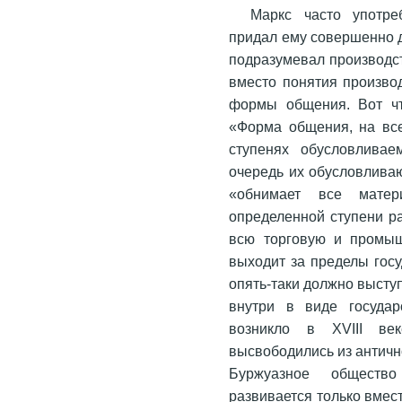
Маркс часто употре
придал ему совершенно 
подразумевал производс
вместо понятия произво
формы общения. Вот чт
«Форма общения, на все
ступенях обусловлива
очередь их обусловлива
«обнимает все мате
определенной ступени р
всю торговую и промыш
выходит за пределы госу
опять-таки должно высту
внутри в виде государ
возникло в XVIII век
высвободились из античн
Буржуазное общество 
развивается только вмес