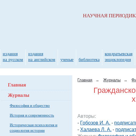
НАУЧНАЯ ПЕРИОДИ
издания
издания
кондратьевская
на русском
на английском
ученые
библиотека
энциклопедия
Главная
→
Журналы
→
Фи
Главная
Гражданско
Журналы
х
Философия и общество
История и современность
Авторы:
-
Гобозов И. А.
-
подписат
Историческая психология и
-
Халаева Л. А.
-
подписат
социология истории
Журнал:
Философия и об