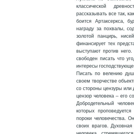
классической древно
рассказывать все так, ка
боится Артаксеркса, бу
награду за похвалы, со
золотой панцирь, нисе
финансирует тех предст
выступают против него.
свободен писать что уго
интересы господствующего 
Писать по велению душ
своем творчестве объек
со стороны цензуры или 
цензор человека – его с
Добродетельный челове
которых проповедуется 
пороки человечества. О
своих врагов. Духовная
человека, стремящегос