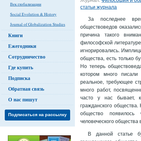
Век глобализации
статьи журнала
Social Evolution & History
За последнее вре
Journal of Globalization Studies
обществоведов оказалис
Книги
причина такого внима
философской литературе
Ежегодники
игнорировались. Имплици
Сотрудничество
общества, есть только бу
Но теперь обществоведа
Где купить
котором много писали
Подписка
реальное, требующее ст
Обратная связь
много работ, посвященн
часто у нас бывает, к
О нас пишут
гражданского общества. 
общество появилось
Подписаться на рассылку
человеческого общества 
В данной статье б