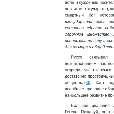
воле и суждению носите
возникает государство, 
смертный бог, котор
«государство есть ед
которого сделало себ
огромное множество
использовать силу и ср
для их мира и общей за
Руссо связывал 
возникновением частно
огородил участок земли,
достаточно простодушны
общества»
[3]
. Кант по
всеобщее правовое общес
наибольшее развитие пр
Большое значение 
Гегель. Пожалуй, он в