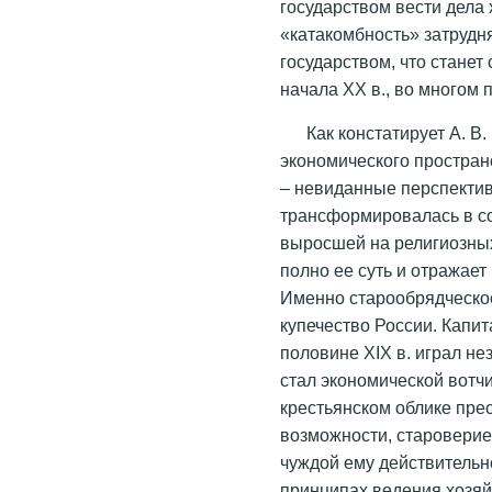
государством вести дела 
«катакомбность» затрудн
государством, что стане
начала XX в., во многом
Как констатирует А. В
экономического простран
– невиданные перспектив
трансформировалась в со
выросшей на религиозных
полно ее суть и отражает
Именно старообрядческое
купечество России. Капи
половине XIX в. играл н
стал экономической вотчи
крестьянском облике пре
возможности, староверие
чуждой ему действительн
принципах ведения хозяйс