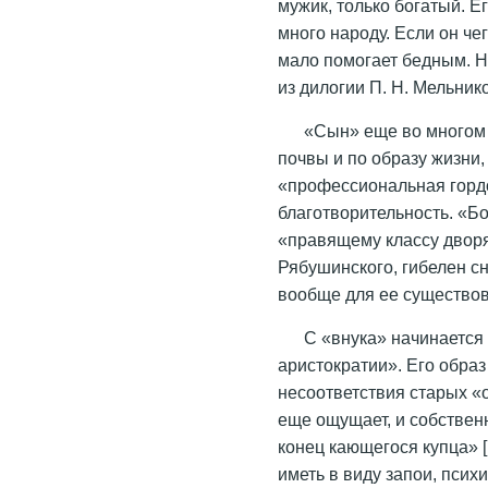
мужик, только богатый. Ег
много народу. Если он чег
мало помогает бедным. 
из дилогии П. Н. Мельник
«Сын» еще во многом 
почвы и по образу жизни,
«профессиональная гордо
благотворительность. «Б
«правящему классу дворя
Рябушинского, гибелен сн
вообще для ее существо
С «внука» начинается
аристократии». Его обра
несоответствия старых «
еще ощущает, и собствен
конец кающегося купца» [
иметь в виду запои, псих