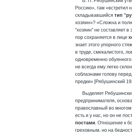
В. П. Рябушинский ут
Россию», там «встретил н
складывавшийся
тип “р
хозяин»? «Сложна и полн
“хозяин” не составляет в
пор сохраняется в лице
х
знает этого упорного стя
в труде, смекалистого, ло
одновременно обуянного 
не всегда ему легко скл
соблазнами голову перед
предки» [Рябушинский 192
Выделяет Рябушинский
предпринимателя, основа
православный во многом 
есть и у нас, но он не п
постами
. Отношение к бо
греховным, но на бедност