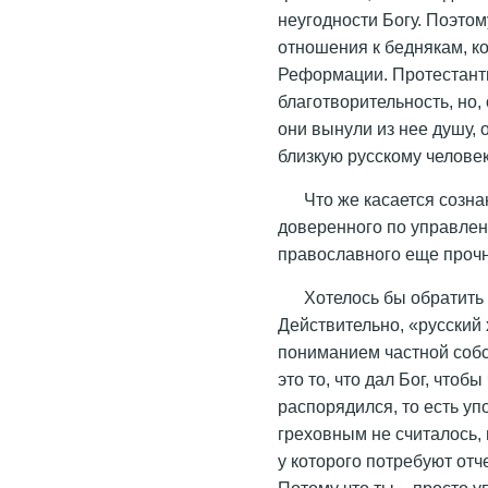
неугодности Богу. Поэтом
отношения к беднякам, к
Реформации. Протестант
благотворительность, но
они вынули из нее душу,
близкую русскому человек
Что же касается созн
доверенного по управлен
православного еще прочне
Хотелось бы обратить
Действительно, «русский
пониманием частной собст
это то, что дал Бог, что
распорядился, то есть уп
греховным не считалось,
у которого потребуют отч
Потому что ты – просто 