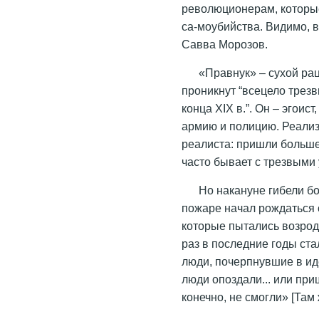
революционерам, которые
са-моубийства. Видимо, 
Савва Морозов.
«Правнук» – сухой рац
проникнут “всецело трез
конца XIX в.”. Он – эгои
армию и полицию. Реализ
реалиста: пришли большев
часто бывает с трезвыми 
Но накануне гибели б
пожаре начал рождаться 
которые пытались возрод
раз в последние годы ст
люди, почерпнувшие в ид
люди опоздали... или при
конечно, не cмогли» [Там 