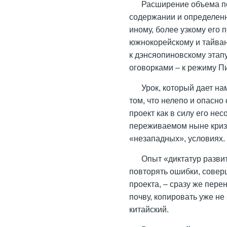
Расширение объема по
содержании и определенн
иному, более узкому его
южнокорейскому и тайван
к дэнсяопиновскому этап
оговорками – к режиму П
Урок, который дает на
том, что нелепо и опасн
проект как в силу его не
переживаемом ныне кризи
«незападных», условиях.
Опыт «диктатур развит
повторять ошибки, совер
проекта, – сразу же пер
почву, копировать уже не
китайский.