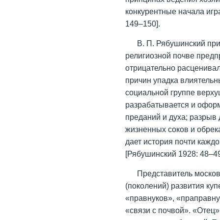
конкурентные начала игр
149–150].
В. П. Рябушинский пр
религиозной почве предп
отрицательно расценивал 
причин упадка влиятельны
социальной группе верху
разрабатывается и оформ
преданий и духа; разрыв
жизненных соков и обрека
дает история почти каждо
[Рябушинский 1928: 48–49
Представитель москов
(поколений) развития куп
«правнуков», «праправну
«связи с почвой». «Отец