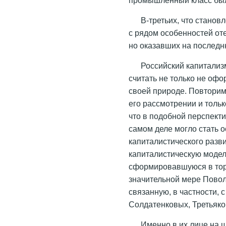
В-третьих, что стано
с рядом особенностей оте
но оказавших на послед
Российский капитализ
считать не только не оф
своей природе. Повторим
его рассмотрении и тольк
что в подобной перспект
самом деле могло стать 
капиталистического разв
капиталистическую модел
сформировавшуюся в тор
значительной мере Повол
связанную, в частности,
Солдатенковых, Третьяков
Именно в их лице на