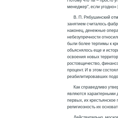
менеджер”, если угодно»
В. П. Рябушинский от
занятием считалось фабр
наконец, денежные опера
небезупречности относил
были более терпимы к кре
объяснялось еще и истор
освоения новых территор
ростовщичество, финанс
процент. И в этом состоял
реабилитировавших подо
Как справедливо утве
являются характерными д
первых, их крестьянское 
религиозность их основат
Действительно, моско