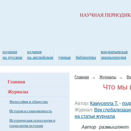
НАУЧНАЯ ПЕРИОДИ
издания
издания
кондратьевская
на русском
на английском
ученые
библиотека
энциклопедия
Главная
→
Журналы
→
Ве
Главная
Что мы 
Журналы
Философия и общество
Автор:
Камуселла Т.
-
под
Журнал:
Век глобализаци
История и современность
на статьи журнала
Историческая психология и
социология истории
Автор размышляет 