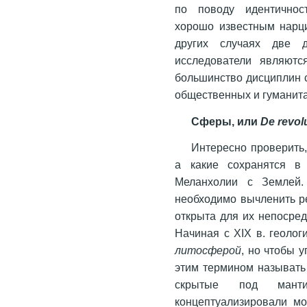
по поводу идентичнос
хорошо известным нарци
других случаях две 
исследователи являютс
большинство дисциплин 
общественных и гуманита
Сферы, или
De revol
Интересно проверить, 
а какие сохранятся в 
Меланхолии с Землей.
необходимо вычленить ре
открыта для их непосре
Начиная с XIX в. геоло
литосферой
, но чтобы 
этим термином называть
скрытые под мант
концептуализировали м