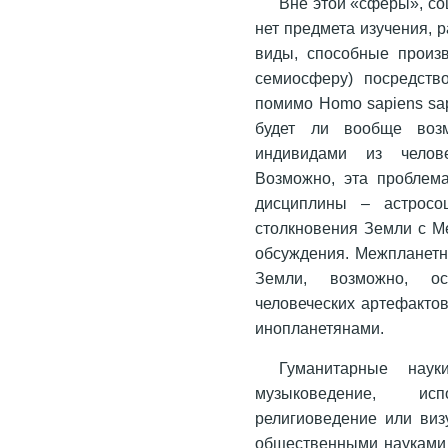
Вне этой «сферы», со
нет предмета изучения, 
виды, способные произв
семиосферу) посредство
помимо Homo sapiens sap
будет ли вообще воз
индивидами из челов
Возможно, эта проблема
дисциплины – астросоц
столкновения Земли с М
обсуждения. Межпланетн
Земли, возможно, о
человеческих артефактов
инопланетянами.
Гуманитарные науки
музыковедение, исп
религиоведение или виз
общественными науками 