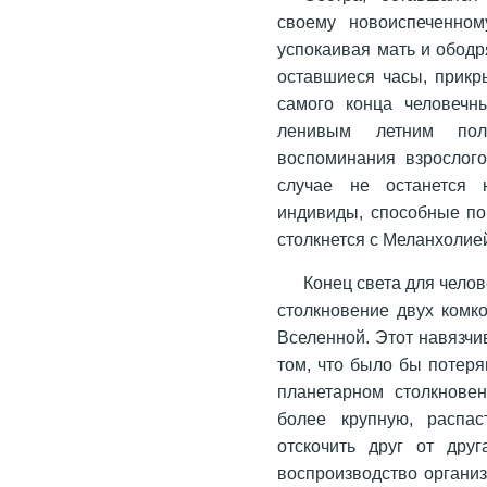
своему новоиспеченном
успокаивая мать и ободр
оставшиеся часы, прикр
самого конца человечн
ленивым летним пол
воспоминания взрослого
случае не останется 
индивиды, способные пом
столкнется с Меланхолие
Конец света для челов
столкновение двух комк
Вселенной. Этот навязч
том, что было бы потеря
планетарном столкнове
более крупную, распас
отскочить друг от дру
воспроизводство органи