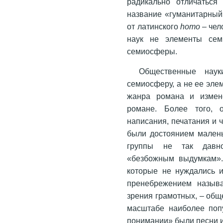
радикально отличаться
название «гуманитарный»
от латинского
homo
– чел
наук не элементы се
семиосферы.
Общественные наук
семиосферу, а не ее эле
жанра романа и измен
романе. Более того, о
написания, печатания и 
были достоянием малень
группы не так давно
«безбожным выдумкам». 
которые не нуждались 
пренебрежением называ
зрения грамотных, – общ
масштабе наиболее поп
понимании» были песни и