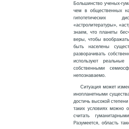
Большинство ученых-гума
чем в общественных на
гипотетических ди
«астролитературы», «аст
знаем, что планеты бес
веры, чтобы воображать
быть населены сущест
разворачивать собстве
используют реальные 
собственными семиосф
непознаваемо.
Ситуация может измен
инопланетными существа
достичь высокой степени
таких условиях можно о
считать гуманитарным
Разумеется, область та