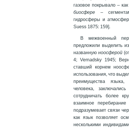
газовое покрывало – ка
биосфере
– сегментам
гидросферы и атмосферы
Suess 1875: 159].
В межвоенный пер
предложили выделить из
названную
ноосферой
(от
4; Vernadsky 1945; Вер
ставший корнем ноосфе
использования, что выде
преимущества языка,
человека, заключалис
сотрудничать более кр
взаимное перебирание
подразумевает связи чер
как язык позволяет ос
несколькими индивидам