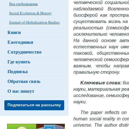
человеческой социальн
Век глобализации
наблюдаемой Вселенн
Social Evolution & History
биосферой как простра
существовать жизнь на 
Journal of Globalization Studies
реальностью (семиосфе
Книги
исключительно человеко
На данной основе авт
Ежегодники
естественных наук име
Сотрудничество
таковой, общественны
человеческой семиосфер
Где купить
важным, чтобы направ
Подписка
правильную сторону.
Обратная связь
Kлючевые слова:
би
науки, материальная ре
О нас пишут
исследование, семиосфе
науки.
Подписаться на рассылку
The paper reflects on 
human social reality in c
universe. The author dist