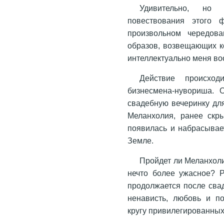
Удивительно, но
повествования этого 
произвольном чередов
образов, возвещающих к
интеллектуально меня в
Действие происход
бизнесмена-нувориша. 
свадебную вечеринку дл
Меланхолия, ранее скры
появилась и набрасывае
Земле.
Пройдет ли Меланхоли
нечто более ужасное? 
продолжается после свад
ненависть, любовь и п
кругу привилегированных