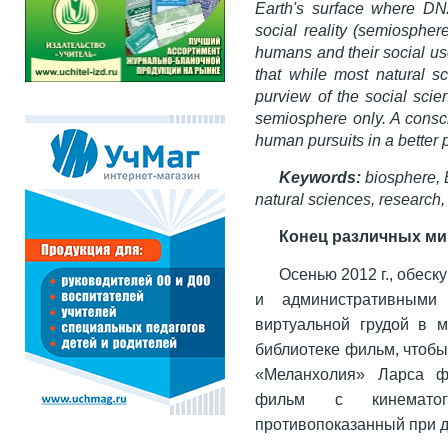
Earth's surface where DNA
social reality (semiosphere
humans and their social us
that while most natural sc
purview of the social scie
semiosphere only. A conscio
human pursuits in a better 
Keywords:
biosphere, E
natural sciences, research,
Конец различных м
Осенью 2012 г., обес
и административными 
виртуальной грудой в м
библиотеке фильм, чтобы
«Меланхолия» Ларса фо
фильм с кинематог
противопоказанный при 