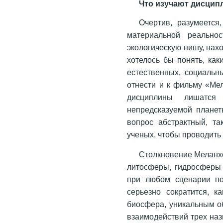
Что изучают дисци
Очертив, разумеетс
материальной реальнос
экологическую нишу, нах
хотелось бы понять, ка
естественных, социальн
отнести и к фильму «Мел
дисциплины лишатся
непредсказуемой планет
вопрос абстрактный, та
ученых, чтобы проводить
Столкновение Меланх
литосферы, гидросферы 
при любом сценарии по
серьезно сократится, к
биосфера, уникальным о
взаимодействий трех на