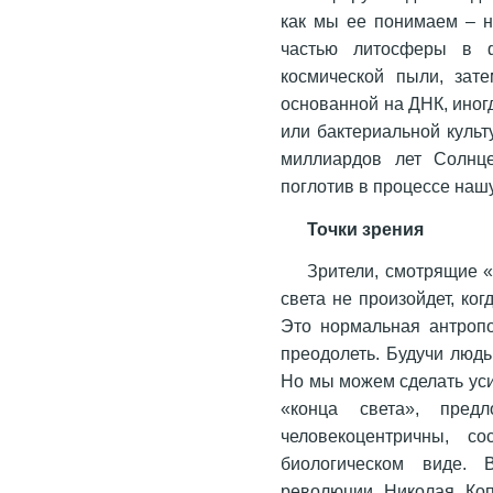
как мы ее понимаем – н
частью литосферы в ф
космической пыли, зат
основанной на ДНК, иног
или бактериальной культ
миллиардов лет Солнце
поглотив в процессе нашу 
Точки зрения
Зрители, смотрящие 
света не произойдет, ко
Это нормальная антроп
преодолеть. Будучи людь
Но мы можем сделать уси
«конца света», пре
человекоцентричны, с
биологическом виде. 
революции Николая Копе