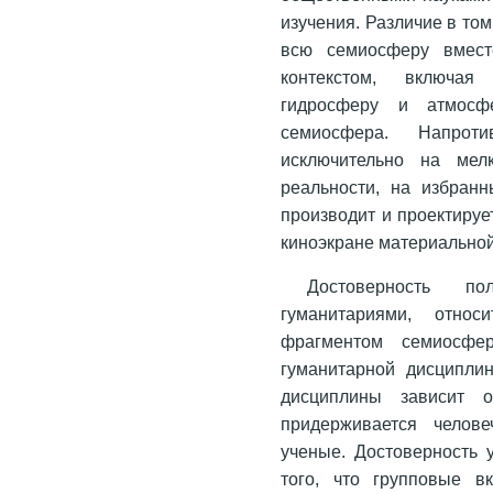
изучения. Различие в то
всю семиосферу вмест
контекстом, включая 
гидросферу и атмосфе
семиосфера. Напрот
исключительно на мел
реальности, на избранн
производит и проектиру
киноэкране материальной
Достоверность п
гуманитариями, относ
фрагментом семиосфер
гуманитарной дисциплин
дисциплины зависит 
придерживается челове
ученые. Достоверность 
того, что групповые в