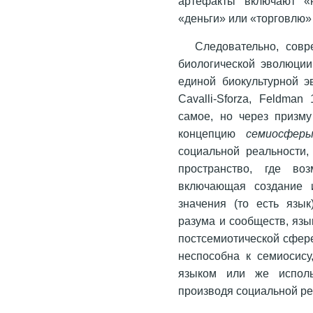
артефакты включают «н
«деньги» или «торговлю» [
Следовательно, сов
биологической эволюции,
единой биокультурной э
Cavalli-Sforza, Feldman
самое, но через призму
концепцию
семиосфер
социальной реальности
пространство, где во
включающая создание и
значения (то есть язык
разума и сообществ, язы
постсемиотической сфере
неспособна к семиосису
языком или же исполь
производя социальной ре