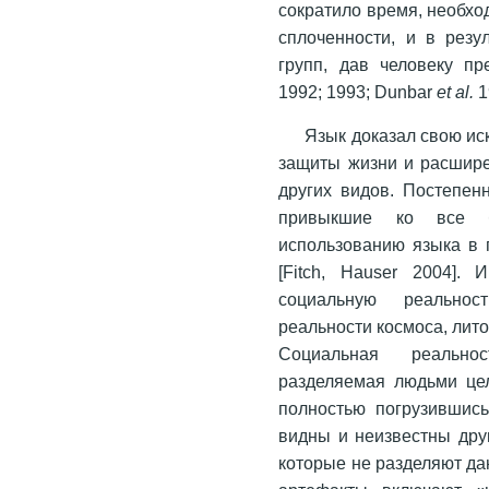
сократило время, необхо
сплоченности, и в резу
групп, дав человеку п
1992; 1993; Dunbar
et al.
1
Язык доказал свою ис
защиты жизни и расшире
других видов. Постепен
привыкшие ко все б
использованию языка в 
[Fitch, Hauser 2004].
социальную реальнос
реальности космоса, ли
Социальная реально
разделяемая людьми цел
полностью погрузившись
видны и неизвестны друг
которые не разделяют да