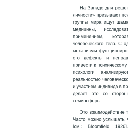
На Западе для реше
личности» призывают пси
группы мира ищут шама
медицины, исследов
применением, котор
человеческого тела. С 
механизмы функционирова
его дефекты и неправ
привести к психическому
психологи анализиру
реальностью человеческо
и участием индивида в п
делает это со сторо
семиосферы.
Это взаимодействие т
Часто можно услышать, ч
[см.: Bloomfield 192