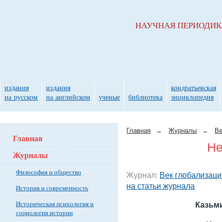
НАУЧНАЯ ПЕРИОДИ
издания
издания
кондратьевская
на русском
на английском
ученые
библиотека
энциклопедия
Главная
→
Журналы
→
Ве
Главная
Не
Журналы
Философия и общество
Журнал:
Век глобализаци
на статьи журнала
История и современность
Историческая психология и
Казьм
социология истории