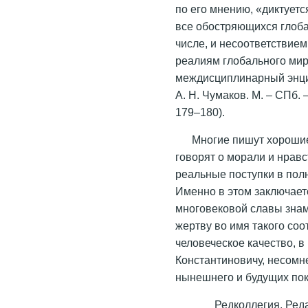
по его мнению, «диктует
все обостряющихся глоб
числе, и несоответствие
реалиям глобального ми
междисциплинарный энцикл
А. Н. Чумаков. М. – СПб.
179–180).
Многие пишут хорошие
говорят о морали и нравс
реальные поступки в пол
Именно в этом заключает
многовековой славы знам
жертву во имя такого соо
человеческое качество, 
Константиновичу, несомн
нынешнего и будущих по
Редколлегия, Ред