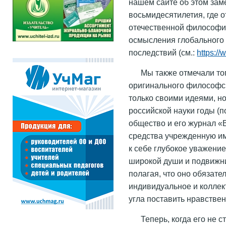
нашем сайте об этом зам
восьмидесятилетия, где о
отечественной философии
осмысления глобального 
последствий (см.:
https://
Мы также отмечали тог
оригинального философск
только своими идеями, н
российской науки годы 
общество и его журнал «
средства учрежденную им
к себе глубокое уважение
широкой души и подвижни
полагая, что оно обязате
индивидуальное и коллект
угла поставить нравствен
Теперь, когда его не с