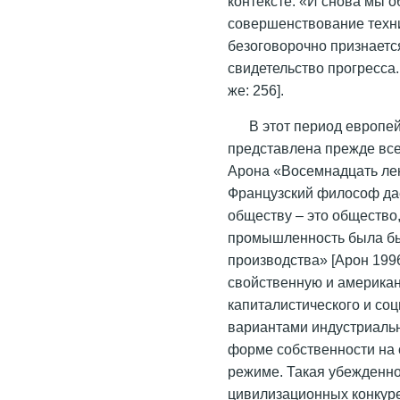
контексте. «И снова мы о
совершенствование техни
безоговорочно признается
свидетельство прогресса
же: 256].
В этот период европе
представлена прежде все
Арона «Восемнадцать ле
Французский философ д
обществу – это общество
промышленность была бы
производства» [Арон 1996
свойственную и американ
капиталистического и со
вариантами индустриальн
форме собственности на 
режиме. Такая убежденно
цивилизационных конкур