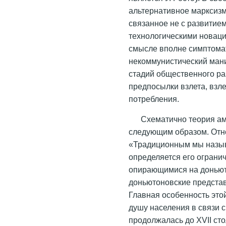
альтернативное марксизм
связанное не с развитие
технологическими новаци
смысле вполне симптомат
некоммунистический мани
стадий общественного ра
предпосылки взлета, взле
потребления.
Схематично теория ам
следующим образом. Отно
«Традиционным мы назыв
определяется его огран
опирающимися на доньют
доньютоновские представ
Главная особенность это
душу населения в связи 
продолжалась до XVII сто