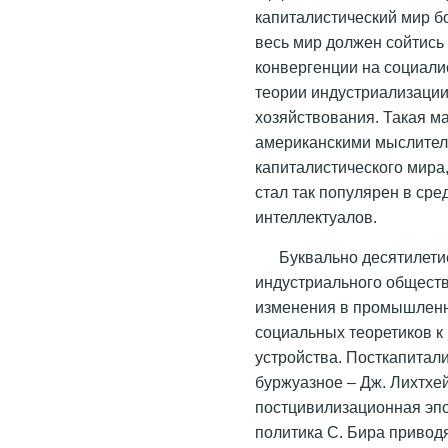
капиталистический мир б
весь мир должен сойтись 
конвергенции на социалис
теории индустриализации
хозяйствования. Такая м
американскими мыслител
капиталистического мира
стал так популярен в ср
интеллектуалов.
Буквально десятилети
индустриального обществ
изменения в промышленн
социальных теоретиков к
устройства. Посткапитал
буржуазное – Дж. Лихтхе
постцивилизационная эпо
политика С. Бира приводя