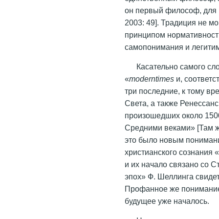
он первый философ, для 
2003: 49]. Традиция не м
принципом нормативности
самопонимания и легити
Касательно самого сл
«
moderntimes
и, соответс
три последние, к тому в
Света, а также Ренессанс
произошедших около 1500
Средними веками» [Там ж
это было новым понимани
христианского сознания 
и их начало связано со
эпох» Ф. Шеллинга свиде
Профанное же понимание 
будущее уже началось.