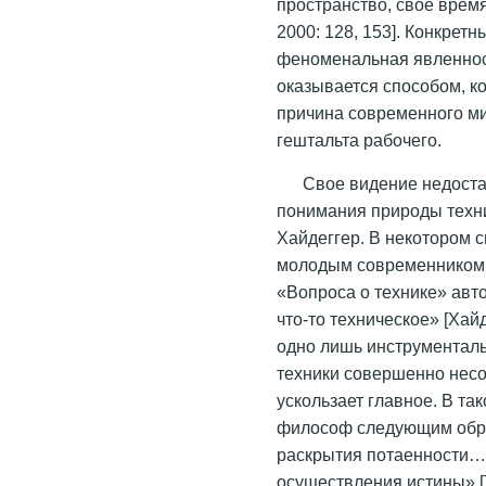
пространство, свое врем
2000: 128, 153]. Конкрет
феноменальная явленност
оказывается способом, ко
причина современного мир
гештальта рабочего.
Свое видение недоста
понимания природы техни
Хайдеггер. В некотором с
молодым современником 
«Вопроса о технике» авт
что-то техническое» [Хайд
одно лишь инструменталь
техники совершенно несо
ускользает главное. В та
философ следующим образ
раскрытия потаенности… 
осуществления истины» [Т