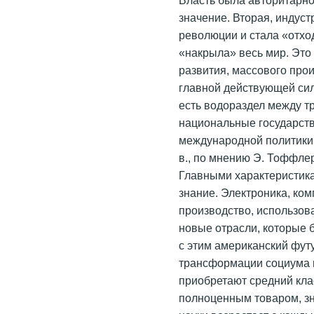
значение. Вторая, индус
революции и стала «отход
«накрыла» весь мир. Эт
развития, массового про
главной действующей сило
есть водораздел между т
национальные государств
международной политики. 
в., по мнению Э. Тоффлер
Главными характеристик
знание. Электроника, ко
производство, использова
новые отрасли, которые 
с этим американский фут
трансформации социума и
приобретают средний кла
полноценным товаром, з