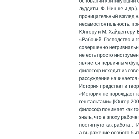
оснований критикующий е
луддиты, Ф. Ницше и др.)
проницательный взгляд н
несамостоятельность, п
Юнгеру и М. Хайдеггеру.
«Рабочий. Господство и г
совершенно нетривиальны
не есть просто инструме
является первичным фун
философ исходит из сове
рассуждение начинается 
История предстает в твор
«История не порождает г
гештальтами» [Юнгер 200
философ понимает как го
знать, что в эпоху рабоч
постигнуто как работа… И
а выражение особого быт