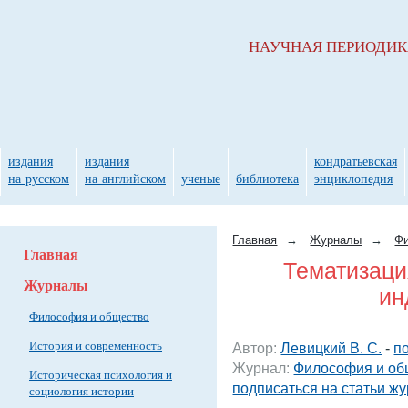
НАУЧНАЯ ПЕРИОДИ
издания
издания
кондратьевская
на русском
на английском
ученые
библиотека
энциклопедия
Главная
→
Журналы
→
Фи
Главная
Тематизаци
Журналы
ин
Философия и общество
История и современность
Автор:
Левицкий В. С.
-
п
Журнал:
Философия и об
Историческая психология и
подписаться на статьи ж
социология истории