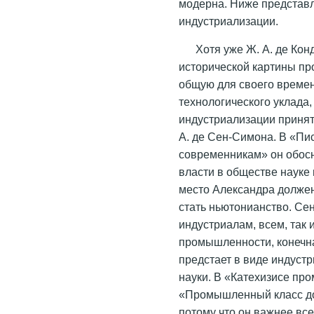
модерна. Ниже представле
индустриализации.
Хотя уже Ж. А. де Конд
исторической картины пр
общую для своего времен
технологического уклада,
индустриализации принят
А. де Сен-Симона. В «Пи
современникам» он обос
власти в обществе науке и
место Александра должен
стать ньютонианство. Се
индустриалам, всем, так 
промышленности, конечна
предстает в виде индуст
науки. В «Катехизисе п
«Промышленный класс до
потому что он важнее все