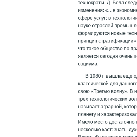
технократы. Д. Белл сл
изменения: «…в экономик
сфере услуг; в технолог
науке отраслей промышл
формируются новые техно
принцип стратификации» [
что такое общество по п
является сегодня очень 
социума.
В 1980 г. вышла еще о
классической для данног
свою «Третью волну». В 
трех технологических вол
называет аграрной, котор
планету и характеризовал
Имело место достаточно 
несколько каст: знать, ду
Власть была авторитарн