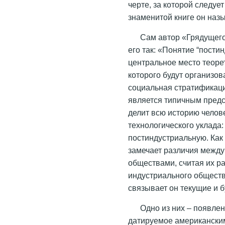
черте, за которой следуе
знаменитой книге он наз
Сам автор «Грядущего
его так: «Понятие “пости
центральное место теорет
которого будут организов
социальная стратификация
является типичным предс
делит всю историю челове
технологического уклада
постиндустриальную. Как 
замечает различия между
обществами, считая их р
индустриального обществ
связывает он текущие и 
Одно из них – появле
датируемое американским