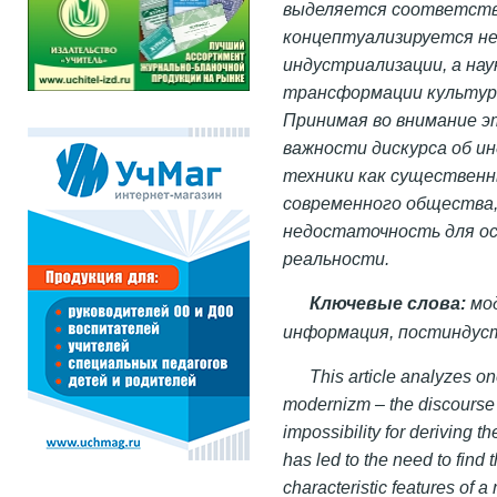
выделяется соответств
концептуализируется н
индустриализации, а на
трансформации культурн
Принимая во внимание э
важности дискурса об ин
техники как существенн
современного общества, 
недостаточность для ос
реальности.
Ключевые слова:
мод
информация, постиндуст
This article analyzes on
modernizm – the discourse 
impossibility for deriving t
has led to the need to find 
characteristic features of a 