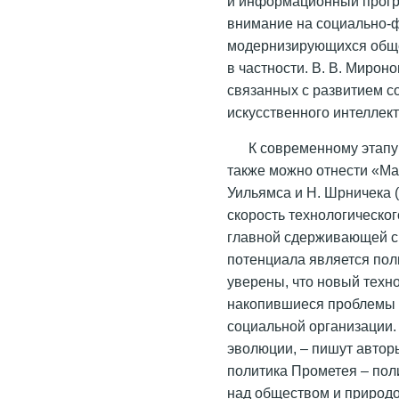
и информационный прогр
внимание на социально-
модернизирующихся обще
в частности. В. В. Мирон
связанных с развитием с
искусственного интеллек
К современному этапу
также можно отнести «Ма
Уильямса и Н. Шрничека (
скорость технологическог
главной сдерживающей си
потенциала является пол
уверены, что новый техн
накопившиеся проблемы ч
социальной организации.
эволюции, – пишут автор
политика Прометея – пол
над обществом и природо