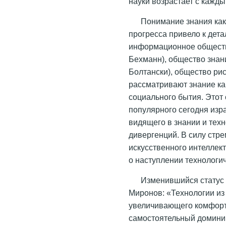
науки возрастает с кажд
Понимание знания ка
прогресса привело к дет
информационное общество 
Бехманн), общество знани
Болтански), общество риск
рассматривают знание к
социального бытия. Этот 
популярного сегодня изр
видящего в знании и тех
дивергенций. В силу стр
искусственного интеллект
о наступлении технологич
Изменившийся статус 
Миронов: «Технологии из
увеличивающего комфорт
самостоятельный домини