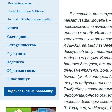
Век глобализации
Social Evolution & History
В статье анализируе
Journal of Globalization Studies
тематизации модерна – 
невозможности выведени
Книги
привело к необходимост
Ежегодники
характерных черт ново
Сотрудничество
XVIII–
XIX вв. были выделе
дискурс об индустриали
Где купить
модерного разума. В ст
Подписка
данного дискурса, от п
Обратная связь
фундаментальной роли н
бытия (Ж. А. Кондорсе, А
О нас пишут
теории индустриального 
Гэлбрейт) к современны
Подписаться на рассылку
информационного общес
главные факторы соврем
Э. Тоффлер, Ф. Махлуп, Т