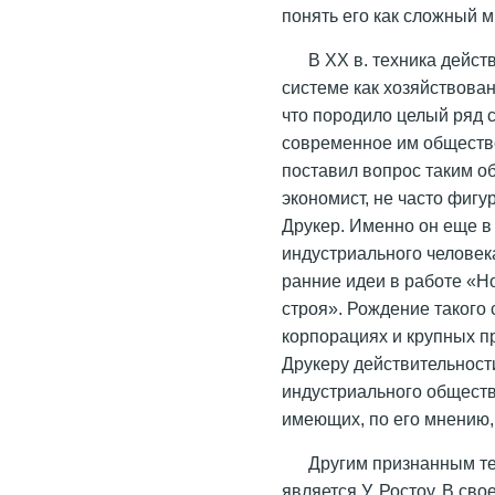
понять его как сложный 
В ХХ в. техника дейс
системе как хозяйствован
что породило целый ряд
современное им общество
поставил вопрос таким о
экономист, не часто фиг
Друкер. Именно он еще в 
индустриального человека»
ранние идеи в работе «Н
строя». Рождение такого 
корпорациях и крупных п
Друкеру действительнос
индустриального обществ
имеющих, по его мнению,
Другим признанным т
является У. Ростоу. В св