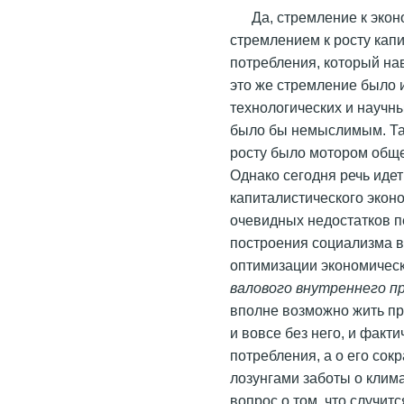
Да, стремление к эко
стремлением к росту кап
потребления, который н
это же стремление было 
технологических и научн
было бы немыслимым. Та
росту было мотором обще
Однако сегодня речь иде
капиталистического экон
очевидных недостатков п
построения социализма в
оптимизации экономическ
валового внутреннего п
вполне возможно жить пр
и вовсе без него, и факти
потребления, а о его сок
лозунгами заботы о клим
вопрос о том, что случит