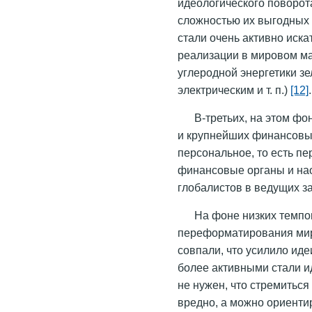
идеологического поворот
сложностью их выгодных 
стали очень активно иск
реализации в мировом ма
углеродной энергетики зе
электрическим и т. п.)
[12]
.
В-третьих, на этом ф
и крупнейших финансовых
персональное, то есть п
финансовые органы и нао
глобалистов в ведущих з
На фоне низких темпо
переформатирования мир
совпали, что усилило иде
более активными стали ид
не нужен, что стремиться
вредно, а можно ориенти