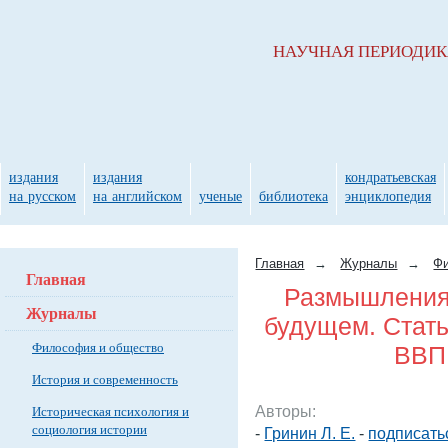
НАУЧНАЯ ПЕРИОДИ
издания
издания
кондратьевская
на русском
на английском
ученые
библиотека
энциклопедия
Главная
→
Журналы
→
Фи
Главная
Размышления 
Журналы
будущем. Стать
Философия и общество
ВВП 
История и современность
Авторы:
Историческая психология и
социология истории
-
Гринин Л. Е.
-
подписать