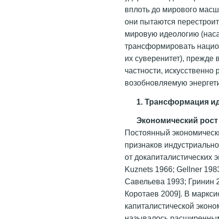
вплоть до мирового масшт
они пытаются перестроит
мировую идеологию (наса
трансформировать национ
их суверенитет), прежде 
частности, искусственно
возобновляемую энергети
1.
Трансформация ид
Экономический рост
Постоянный экономическ
признаков индустриально
от докапиталистических э
Kuznets 1966; Gellner 198
Савельева 1993; Гринин 20
Коротаев 2009]. В маркс
капиталистической эконо
называлось расширенным