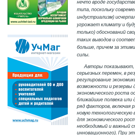
нечто вроде государств
типа, поскольку соврем
индустриализм) исчерпа
угрожает климату и буд
только) обоснований св
таких выводов и соотв
больше, причем за эти
силы.
Авторы показывают, 
серьезных перемен, в ре
регулирование экономик
возможности и резервы д
экономического роста о
ближайшие полвека или 
ряд факторов, включая 
новую технологическую в
для экономического рос
необходимый и важный с
инновационного). При это