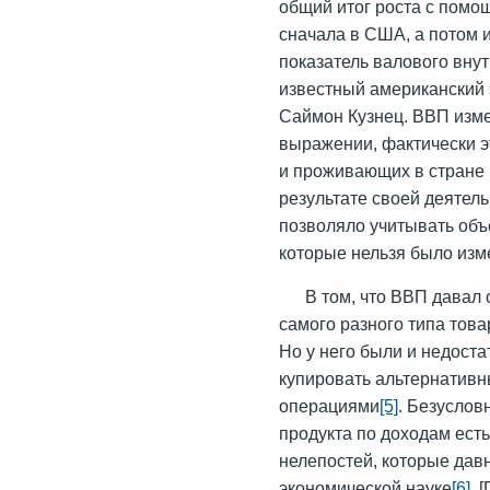
общий итог роста с помощ
сначала в США, а потом и
показатель валового внут
известный американский 
Саймон Кузнец. ВВП изм
выражении, фактически э
и проживающих в стране 
результате своей деятел
позволяло учитывать объ
которые нельзя было изме
В том, что ВВП давал
самого разного типа това
Но у него были и недост
купировать альтернатив
операциями
[5]
. Безуслов
продукта по доходам есть
нелепостей, которые дав
экономической науке
[6]
. 