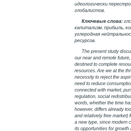
идеологически перестро
глобалистов.
Ключевые слова:
гло
капитализм, прибыль, к
углеродная нейтральнос
ресурсов.
The present study discu
our near and remote future
destined to complete resour
resources. Are we at the th
necessity to reject the asp
need to reduce consumptio
connected with market, purs
regulation, social redistribu
words, whether the time h
however, differs already t
and relatively free market) 
a new type, since modern c
its opportunities for growt