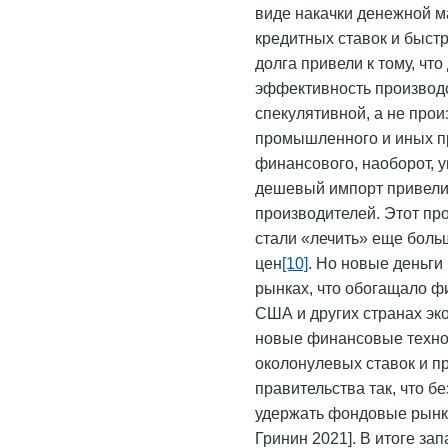
виде накачки денежной м
кредитных ставок и быст
долга привели к тому, чт
эффективность производс
спекулятивной, а не прои
промышленного и иных пр
финансового, наоборот, у
дешевый импорт привели 
производителей. Этот пр
стали «лечить» еще боль
цен
[10]
. Но новые деньг
рынках, что обогащало ф
США и других странах эк
новые финансовые технол
околонулевых ставок и п
правительства так, что 
удержать фондовые рынки 
Гринин 2021]. В итоге за