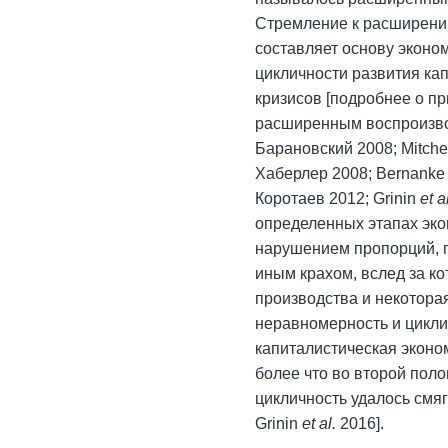
Стремление к расширению
составляет основу эконо
цикличности развития ка
кризисов [подробнее о пр
расширенным воспроизвод
Барановский 2008; Mitche
Хаберлер 2008; Bernank
Коротаев 2012; Grinin
et a
определенных этапах эк
нарушением пропорций, 
иным крахом, вслед за к
производства и некоторая
неравномерность и цикли
капиталистическая эконо
более что во второй пол
цикличность удалось смяг
Grinin
et al.
2016].