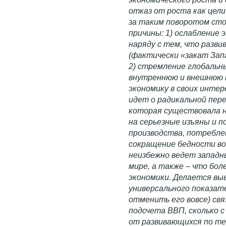
отказ от роста как цел
за таким поворотом сто
причины: 1) ослабление
наряду с тем, что разв
(фактически «закат Зап
2) стремление глобальн
внутреннюю и внешнюю 
экономику в своих интер
идет о радикальной пер
которая существовала н
на серьезные изъяны и 
производства, потребле
сокращение бедности во
неизбежно ведет западны
мире, а также – что бол
экономики. Делается вы
универсального показат
отменить его вовсе) св
подсчета ВВП, сколько 
от развивающихся по т