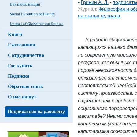
-
Гринин А. Л.
-
подписать
Век глобализации
Журнал:
Философия и об
Social Evolution & History
на статьи журнала
Journal of Globalization Studies
Книги
В работе обсуждаютс
Ежегодники
касающихся нашего ближ
Сотрудничество
ли современную мировую
ресурсов, как обычных, 
Где купить
пороге невозможности д
Подписка
отказаться от стремлен
настоятельной необход
Обратная связь
систему производства, 
О нас пишут
стремлением к прибыли,
социального перераспре
Подписаться на рассылку
масштабе? Иными словам
капитализм (хотя он уже
капитализма относитель