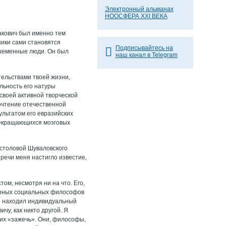
Электронный альманах
НООСФЕРА XXI ВЕКА
шакович был именно тем
ники сами становятся
Подписывайтесь на
временные люди. Он был
наш канал в Telegram
тельствами твоей жизни,
льность его натуры
своей активной творческой
очтение отечественной
ультатом его евразийских
прекращающихся мозговых
 столовой Шуваловского
тречи меня настигло известие,
м, несмотря ни на что. Его,
улярных социальных философов
он находил индивидуальный
чу, как никто другой. Я
 их «зажечь». Они, философы,