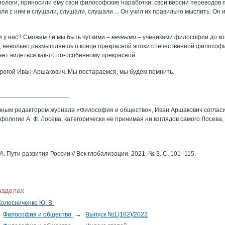
биологи, приносили ему свои философские наработки, свои версии переводов
и с ним и слушали, слушали, слушали… Он учил их правильно мыслить. Он и н
и у нас? Сможем ли мы быть чуткими –
вечными
– учениками философии до ко
 невольно размышляешь о конце прекрасной эпохи отечественной философии
ает видеться как-то по-особенному прекрасной.
рогой Иван Аршакович. Мы постараемся, мы будем помнить.
вным редактором журнала «Философия и общество», Иван Аршакович согласи
ологии А. Ф. Лосева, категорически не принимая ни взглядов самого Лосева
А. Пути развития России // Век глобализации. 2021. № 3. С. 101–115.
азделах
Колесниченко Ю. В.
Философия и общество
→
Выпуск №1(102)/2022