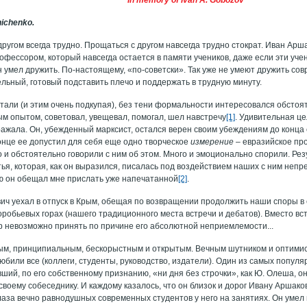
nichenko.
ругом всегда трудно. Прощаться с другом навсегда трудно стократ. Иван Ар
офессором, который навсегда остается в памяти учеников, даже если эти уче
 умел дружить. По-настоящему, «по-советски». Так уже не умеют дружить со
ельный, готовый подставить плечо и поддержать в трудную минуту.
тали (и этим очень подкупая), без тени формальности интересовался обстоя
м опытом, советовал, увещевал, помогал, шел навстречу
[1]
. Удивительная це
ражала. Он, убежденный марксист, остался верен своим убеждениям до конца 
конце ее допустил для себя еще одно творческое
измерение
– евразийское пр
 и обстоятельно говорили с ним об этом. Много и эмоционально спорили. Рез
тья, которая, как он выразился, писалась под воздействием наших с ним не
ю он обещал мне прислать уже напечатанной
[2]
.
ич уехал в отпуск в Крым, обещая по возвращении продолжить наши споры в
робьевых горах (нашего традиционного места встречи и дебатов). Вместо вс
ор невозможно принять по причине его абсолютной неприемлемости...
ым, принципиальным, бескорыстным и открытым. Вечным шутником и оптимисто
 любили все (коллеги, студенты, руководство, издатели). Один из самых поп
вший, по его собственному признанию, «ни дня без строчки», как Ю. Олеша, 
своему собеседнику. И каждому казалось, что он близок и дорог Ивану Аршакови
лаза вечно равнодушных современных студентов у него на занятиях. Он умел