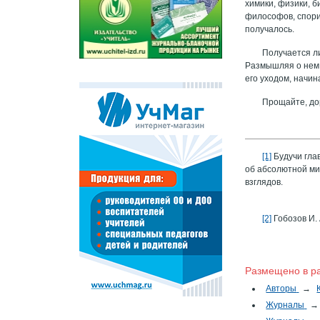
химики, физики, 
философов, спорил
получалось.
Получается л
Размышляя о нем,
его уходом, начин
Прощайте, до
[1]
Будучи гла
об абсолютной миф
взглядов.
[2]
Гобозов И. 
Размещено в р
Авторы
→
Журналы
→