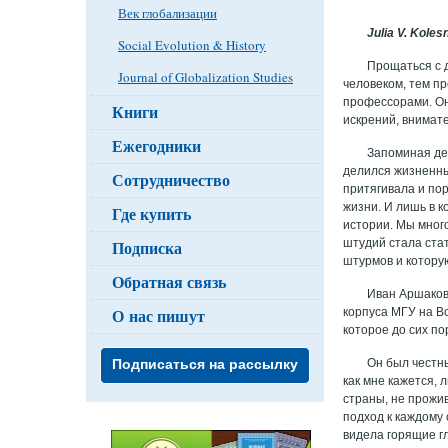
Век глобализации
Julia V. Koles
Social Evolution & History
Прощаться с д
Journal of Globalization Studies
человеком, тем пр
профессорами. Он
Книги
искрений, внимат
Ежегодники
Запоминая де
делился жизненны
Сотрудничество
притягивала и по
жизни. И лишь в 
Где купить
истории. Мы много
штудий стала ста
Подписка
штурмов и котору
Обратная связь
Иван Аршаков
О нас пишут
корпуса МГУ на Во
которое до сих п
Он был честн
Подписаться на рассылку
как мне кажется,
страны, не прожи
подход к каждому 
видела горящие г