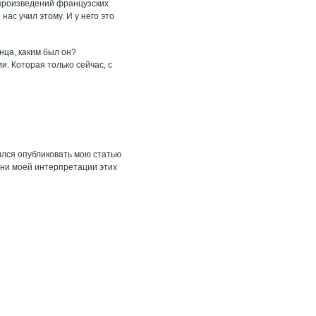
 произведений французских
ас учил этому. И у него это
нца, каким был он?
. Которая только сейчас, с
лся опубликовать мою статью
, ни моей интерпретации этих