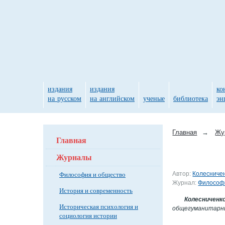
издания
издания
ко
на русском
на английском
ученые
библиотека
эн
Главная
→
Жу
Главная
Журналы
Философия и общество
Автор:
Колесничен
Журнал:
Философи
История и современность
Колесниченк
Историческая психология и
общегуманитарны
социология истории