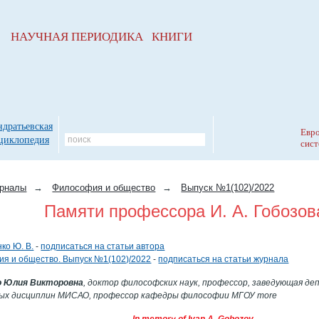
НАУЧНАЯ ПЕРИОДИКА КНИГИ
ндратьевская
Евро
циклопедия
сист
рналы
→
Философия и общество
→
Выпуск №1(102)/2022
Памяти профессора И. А. Гобозов
ко Ю. В.
-
подписаться на статьи автора
я и общество. Выпуск №1(102)/2022
-
подписаться на статьи журнала
о Юлия Викторовна
, доктор философских наук, профессор, заведующая 
х дисциплин МИСАО, профессор кафедры философии МГОУ more
In memory of Ivan A. Gobozov