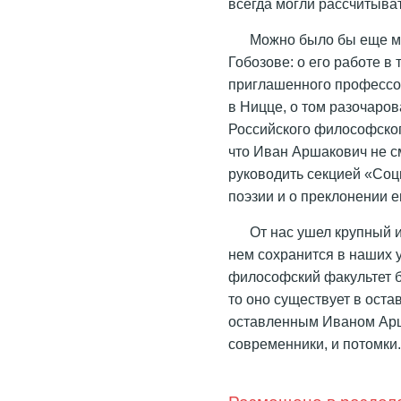
всегда могли рассчитыват
Можно было бы еще м
Гобозове: о его работе в
приглашенного профессо
в Ницце, о том разочаров
Российского философског
что Иван Аршакович не с
руководить секцией «Со
поэзии и о преклонении 
От нас ушел крупный 
нем сохранится в наших 
философский факультет б
то оно существует в оста
оставленным Иваном Арш
современники, и потомки