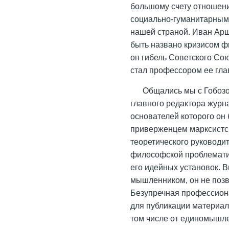
большому счету отношение
социально-гуманитарным
нашей страной. Иван Арш
быть названо кризисом 
он гибель Советского Сою
стал профессором ее гла
Общались мы с Гобозов
главного редактора журн
основателей которого он
приверженцем марксистск
теоретического руководи
философской проблематик
его идейных установок. В
мышленником, он не позв
Безупречная профессиона
для публикации материала
том числе от единомышле