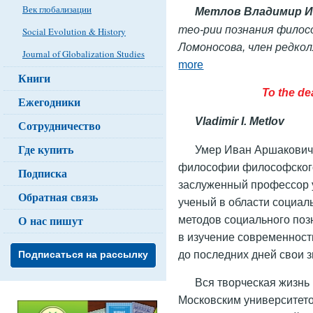
Век глобализации
Метлов Владимир И
тео-рии познания филос
Social Evolution & History
Ломоносова, член редко
Journal of Globalization Studies
more
Книги
To the dea
Ежегодники
Vladimir I. Metlov
Сотрудничество
Где купить
Умер Иван Аршакович
философии философского
Подписка
заслуженный профессор у
Обратная связь
ученый в области социал
О нас пишут
методов социального поз
в изучение современност
до последних дней свои з
Подписаться на рассылку
Вся творческая жизнь
Московским университетом