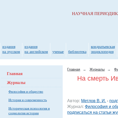
НАУЧНАЯ ПЕРИОДИ
издания
издания
кондратьевская
на русском
на английском
ученые
библиотека
энциклопедия
Главная
→
Журналы
→
Фи
Главная
На смерть И
Журналы
Философия и общество
История и современность
Автор:
Метлов В. И.
-
подп
Журнал:
Философия и об
Историческая психология и
подписаться на статьи ж
социология истории