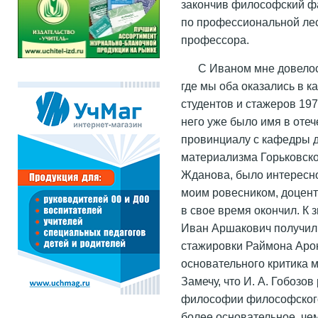
закончив философский фа
по профессиональной лес
профессора.
С Иваном мне довелось
где мы оба оказались в 
студентов и стажеров 197
него уже было имя в оте
провинциалу с кафедры д
материализма Горьковско
Жданова, было интересно
моим ровесником, доцент
в свое время окончил. К 
Иван Аршакович получил 
стажировки Раймона Арон
основательного критика 
Замечу, что И. А. Гобозо
философии философского 
более основательное, чем