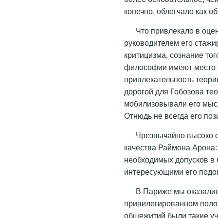
конечно, облегчало как о
Что привлекало в оцен
руководителем его стажир
критицизма, сознание тог
философии имеют место 
привлекательность теори
дорогой для Гобозова те
мобилизовывали его мыс
Отнюдь не всегда его по
Чрезвычайно высоко 
качества Раймона Арона
необходимых допусков в 
интересующими его подо
В Париже мы оказалис
привилегированном полож
общежитий были такие у