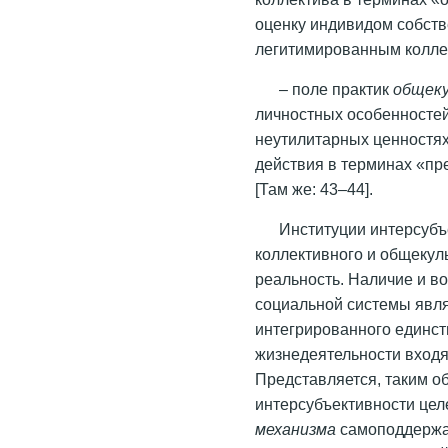
оценку индивидом собств
легитимированным колле
– поле практик
общек
личностных особенностей
неутилитарных ценностях
действия в терминах «пр
[Там же: 43–44].
Институции интерсубъ
коллективного и общекул
реальность. Наличие и в
социальной системы явл
интегрированного единст
жизнедеятельности входящ
Представляется, таким о
интерсубъективности цел
механизма
самоподдержа