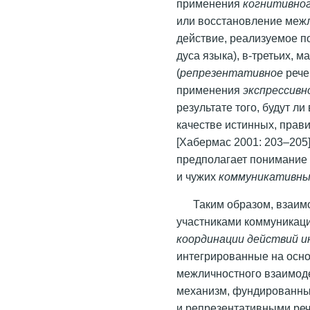
применения
когнитивно
или восстановление межл
действие, реализуемое 
дуса языка), в-третьих,
(
репрезентативное
рече
применения
экспрессивн
результате того, будут 
качестве истинных, прав
[Хабермас 2001: 203–205]
предполагает понимание 
и чужих
коммуникативны
Таким образом, взаим
участниками коммуникаци
координации действий и
интегрированные на осно
межличностного взаимоде
механизм, фундированны
и репрезентативными ре