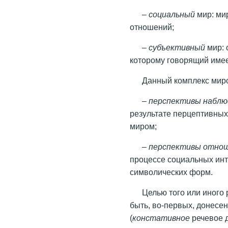
–
социальный
мир: ми
отношений;
–
субъективный
мир: 
которому говорящий имее
Данный комплекс миро
–
перспективы набл
результате перцептивных
миром;
–
перспективы отнош
процессе социальных ин
символических форм.
Целью того или иного 
быть, во-первых, донесе
(
констативное
речевое 