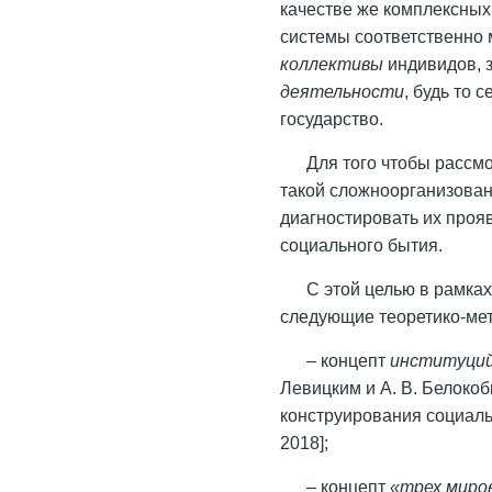
качестве же комплексных
системы соответственно 
коллективы
индивидов, 
деятельности
, будь то
государство.
Для того чтобы рассм
такой сложноорганизован
диагностировать их про
социального бытия.
С этой целью в рамка
следующие теоретико-мет
– концепт
институци
Левицким и А. В. Белоко
конструирования социаль
2018];
– концепт
«трех миро