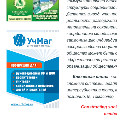
коммуникативного дейст
структуры социального 
Делается вывод, что пр
реальности, разворачив
направлены на сохранен
координацию складываю
гармонизацию индивидуа
воспроизводства социал
общество может быть о
эффективности реализу
организации общественн
Ключевые слова:
кон
сложные системы, адап
интерсубъективности, к
познание, М. Томаселло.
Constructing socia
mecha