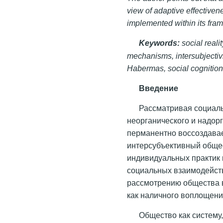
view of adaptive effectiven
implemented within its fra
Keywords:
social reali
mechanisms, intersubjectivi
Habermas, social cognition
Введение
Рассматривая социаль
неорганического и надор
перманентно воссоздава
интерсубъективный обще
индивидуальных практик
социальных взаимодейств
рассмотрению общества в
как наличного воплощени
Общество как систему