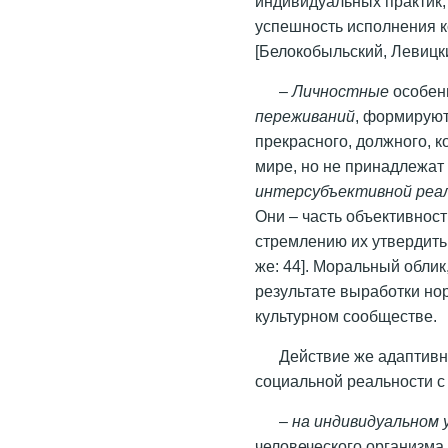
индивидуальных практик, 
успешность исполнения к
[Белокобыльский, Левицки
–
Личностные
особенн
переживаний
, формируют
прекрасного, должного, 
мире, но не принадлежат 
интерсубъективной реа
Они – часть объективност
стремлению их утвердить
же: 44]. Моральный обли
результате выработки но
культурном сообществе.
Действие же адаптивн
социальной реальности с
–
на индивидуальном 
человеческого организма