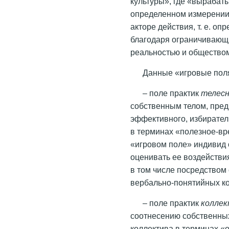
культуры», где «вырабат
определенном измерении 
акторе действия, т. е. оп
благодаря ограничивающ
реальностью и обществом
Данные «игровые пол
– поле практик
телесн
собственным телом, пре
эффективного, избирате
в терминах «полезное-вр
«игровом поле» индивид 
оценивать ее воздействи
в том числе посредством
вербально-понятийных ко
– поле практик
коллек
соотнесению собственных
коллектива в терминах 