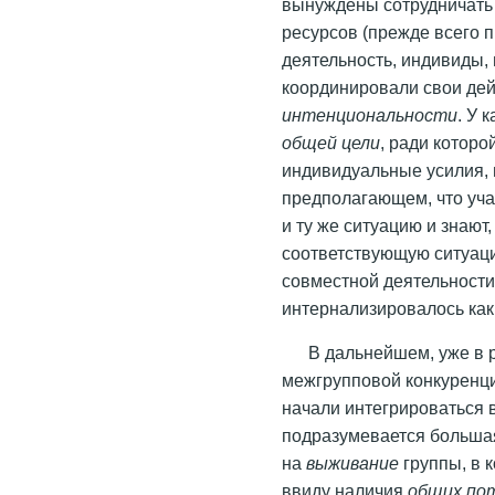
вынуждены сотрудничать 
ресурсов (прежде всего 
деятельность, индивиды,
координировали свои де
интенциональности
. У 
общей
цели
, ради которо
индивидуальные усилия, 
предполагающем, что уча
и ту же ситуацию и знаю
соответствующую ситуаци
совместной деятельност
интернализировалось ка
В дальнейшем, уже в 
межгрупповой конкуренц
начали интегрироваться
подразумевается больша
на
выживание
группы, в 
ввиду наличия
общих по