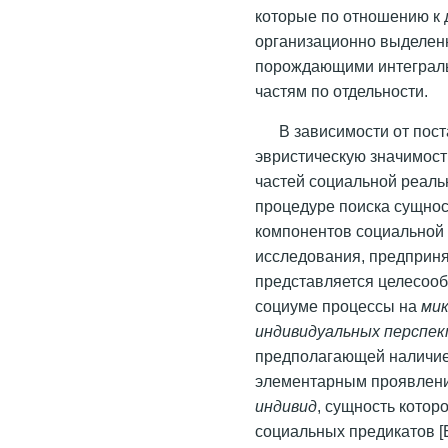
которые по отношению к 
организационно выделенн
порождающими интеграль
частям по отдельности.
В зависимости от пос
эвристическую значимос
частей социальной реаль
процедуре поиска сущно
компонентов социальной 
исследования, предприня
представляется целесоо
социуме процессы на
мик
индивидуальных перспе
предполагающей наличи
элементарным проявлени
индивид
, сущность котор
социальных предикатов [Б