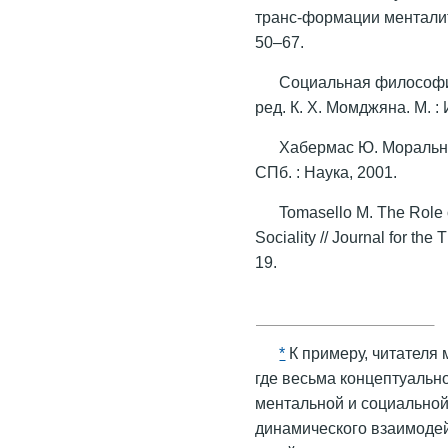
транс-формации менталите
50–67.
Социальная философия
ред. К. Х. Момджяна. М. 
Хабермас Ю. Морально
СПб. : Наука, 2001.
Tomasello M. The Role 
Sociality // Journal for the
19.
*
К примеру, читателя м
где весьма концептуаль
ментальной и социальной
динамического взаимодей