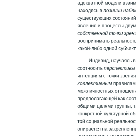
адекватной модели взаи
находясь в
позиции наб
существующих состояний
явления и процессы дву
собственной точки зрени
воспринимать реальность
какой-либо одной субъект
– Индивид, научаясь 
соотносить
перспективы
интенциям с точки зрени
коллективным
правилам,
межличностных отношени
предполагающей как соот
общими целями группы, т
конкретной культурной о
той социальной реальност
опирается на закреплен