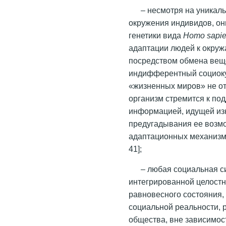
– несмотря на уникаль
окружения индивидов, о
генетики вида
Homo
sapi
адаптации людей к окру
посредством обмена вещ
индифферентный социоку
«жизненных миров» не от
организм стремится к по
информацией, идущей изн
предугадывания ее возм
адаптационных механизмо
41];
– любая социальная с
интегрированной целостн
равновесного состояния,
социальной реальности, 
общества, вне зависимос