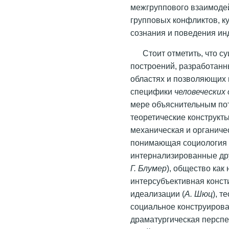
межгруппового взаимоде
групповых конфликтов, к
сознания и поведения инди
Стоит отметить, что с
построений, разработан
областях и позволяющих 
специфики
человеческих
мере объяснительным по
теоретические конструкт
механическая и органиче
понимающая социология 
интернализированные дру
Г. Блумер
), общество как
интерсубъективная конст
идеализации (
А. Шюц
), т
социальное конструирова
драматургическая перспе