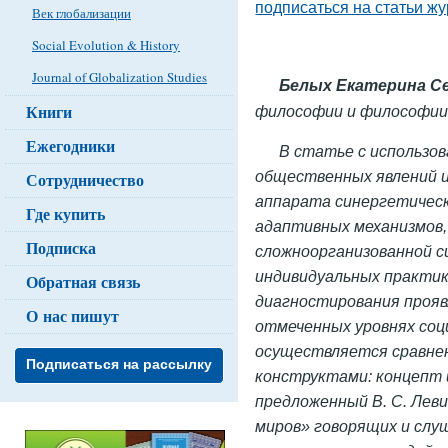
подписаться на статьи ж
Век глобализации
Social Evolution & History
Journal of Globalization Studies
Белых Екатерина С
Книги
философии и философии 
Ежегодники
В статье с использов
общественных явлений 
Сотрудничество
аппарата синергетическ
Где купить
адаптивных механизмов
Подписка
сложноорганизованной с
индивидуальных практик
Обратная связь
диагностирования прояв
О нас пишут
отмеченных уровнях соц
осуществляется сравне
Подписаться на рассылку
конструктами: концепт
предложенный В. С. Леви
миров» говорящих и слу