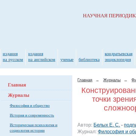
НАУЧНАЯ ПЕРИОДИ
издания
издания
кондратьевская
на русском
на английском
ученые
библиотека
энциклопедия
Главная
→
Журналы
→
Фи
Главная
Конструирован
Журналы
точки зрени
Философия и общество
сложноо
История и современность
Автор:
Белых Е. С.
-
подп
Историческая психология и
социология истории
Журнал:
Философия и об