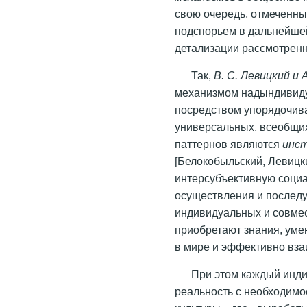
свою очередь, отмеченн
подспорьем в дальнейшей
детализации рассмотренн
Так,
В. С. Левицкий и 
механизмом надындивиду
посредством упорядочив
универсальных, всеобщих
паттернов являются
инс
[Белокобыльский, Левицки
интерсубъективную соци
осуществления и послед
индивидуальных и совмес
приобретают знания, уме
в мире и эффективно вза
При этом каждый инди
реальность с необходимо