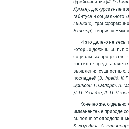
фрейм-анализ (
И. Гофма
Луман
), дискурсивные пр
габитуса и социального к
Гидденс
), трансформацио
Бхаскар
), теория коммун
И это далеко не весь 
которые должны быть в а
социальных процессов. В
контексте представляетс
выявления сущностных, в
последней (
З. Фрейд, К. 
Эриксон, Г. Олпорт, А. Ма
Д. Н. Узнадзе, А. Н. Леон
Конечно же, отдельно
имманентные природе с
выполняют определенные
К. Боулдинг, А. Раппопорт