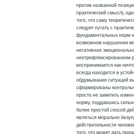
против названной позици
практический смысл), од
того, что саму теоретич
следует путать с практи
фундаментальных норм нр
возможном нарушении мо
негативная эмоциональна
неотрефлексированном р
воспринимается как нечт
всегда находится в усто
обдумывания ситуаций вы
сформированы контрольн
просто не заметить измен
норму, поддавшись силь
более простой способ дей
являться морально безу
действительности челове
того, что может дать про