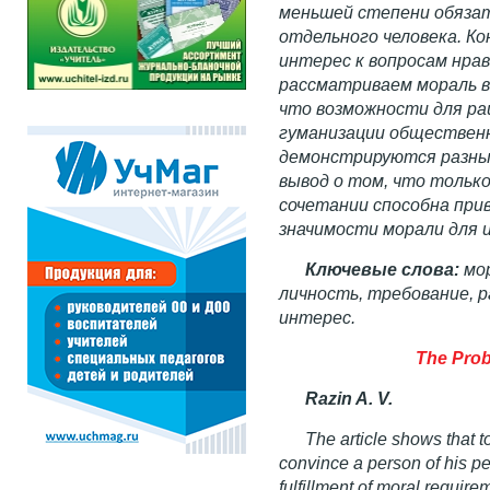
меньшей степени обяза
отдельного человека. Ко
интерес к вопросам нра
рассматриваем мораль в
что возможности для ра
гуманизации общественн
демонстрируются разные
вывод
о том, что только
сочетании способна при
значимости морали для 
Ключевые слова:
мор
личность, требование, р
интерес.
The Prob
Razin A. V.
The article shows that t
convince a person of his per
fulfillment of moral require