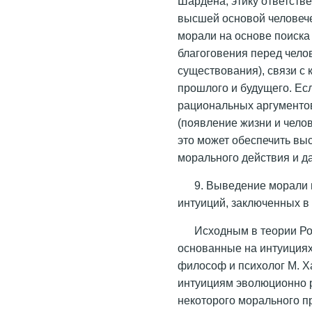
Шардена, этику ответстве
высшей основой человече
морали на основе поиска
благоговения перед чело
существования), связи с 
прошлого и будущего. Ес
рациональных аргументо
(появление жизни и чело
это может обеспечить вы
морального действия и д
9. Выведение морали и
интуиций, заключенных в
Исходным в теории Р
основанные на интуициях
философ и психолог М. Х
интуициям эволюционно р
некоторого морального пр