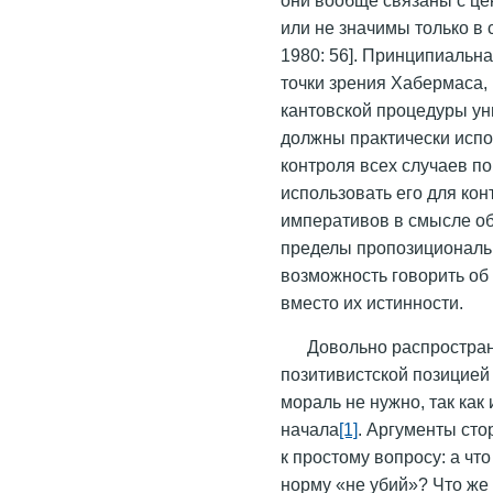
или не значимы только в
1980: 56]. Принципиальн
точки зрения Хабермаса,
кантовской процедуры ун
должны практически испо
контроля всех случаев по
использовать его для ко
императивов в смысле об
пределы пропозициональн
возможность говорить об
вместо их истинности.
Довольно распростра
позитивистской позицией
мораль не нужно, так ка
начала
[1]
. Аргументы сто
к простому вопросу: а чт
норму «не убий»? Что же