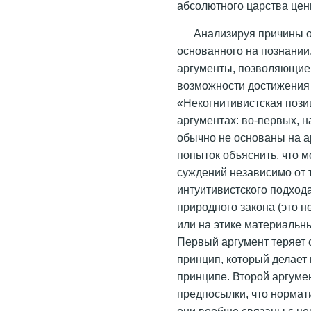
абсолютного царства цен
Анализируя причины о
основанного на познании
аргументы, позволяющие
возможности достижения 
«Некогнитивистская пози
аргументах: во-первых, н
обычно не основаны на ар
попыток объяснить, что 
суждений независимо от т
интуитивистского подход
природного закона (это н
или на этике материальны
Первый аргумент теряет 
принцип, который делае
принципе. Второй аргумен
предпосылки, что нормат
они вообще связаны с це