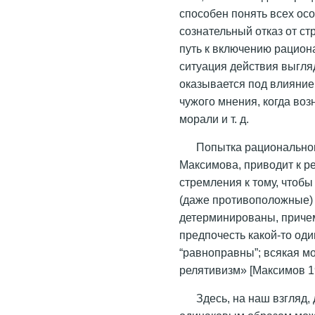
способен понять всех ос
сознательный отказ от с
путь к включению рацион
ситуация действия выгля
оказывается под влияние
чужого мнения, когда во
морали и т. д.
Попытка рациональног
Максимова, приводит к р
стремления к тому, чтобы
(даже противоположные)
детерминированы, причем
предпочесть какой-то один
“равноправны”; всякая мо
релятивизм» [Максимов 19
Здесь, на наш взгляд,