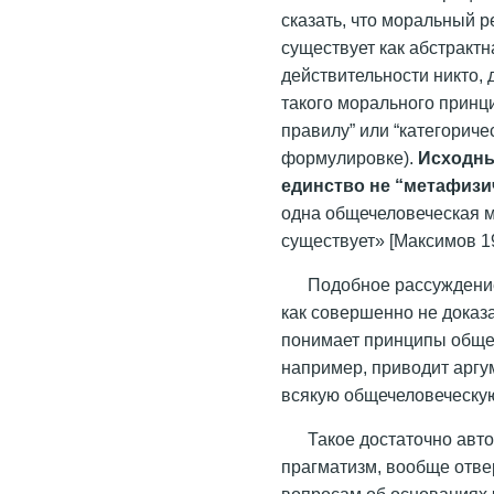
сказать, что моральный 
существует как абстрактн
действительности никто,
такого морального принц
правилу” или “категориче
формулировке).
Исходны
единство не “метафизич
одна общечеловеческая м
существует» [Максимов 19
Подобное рассуждение
как совершенно не доказа
понимает принципы общеч
например, приводит арг
всякую общечеловеческу
Такое достаточно авт
прагматизм, вообще отве
вопросам об основаниях 