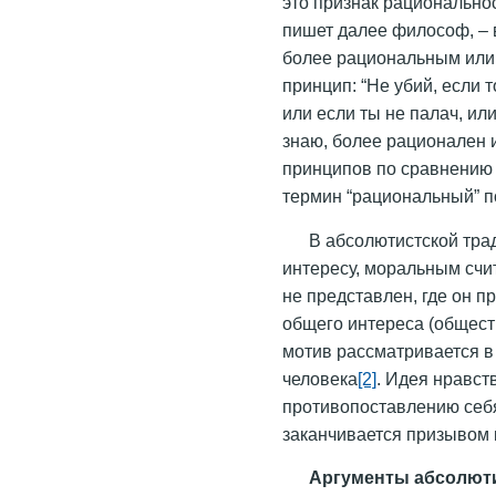
это признак рациональнос
пишет далее философ, – 
более рациональным или
принцип: “Не убий, если 
или если ты не палач, ил
знаю, более рационален 
принципов по сравнению 
термин “рациональный” по
В абсолютистской тра
интересу, моральным счит
не представлен, где он п
общего интереса (общест
мотив рассматривается в
человека
[2]
. Идея нравст
противопоставлению себ
заканчивается призывом к
Аргументы абсолюти