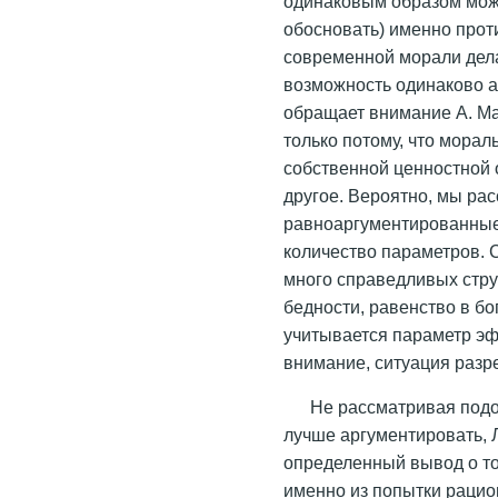
одинаковым образом мож
обосновать) именно прот
современной морали дела
возможность одинаково 
обращает внимание А. Мак
только потому, что морал
собственной ценностной 
другое. Вероятно, мы ра
равноаргументированные 
количество параметров. С
много справедливых стру
бедности, равенство в бог
учитывается параметр эф
внимание, ситуация разр
Не рассматривая подо
лучше аргументировать, 
определенный вывод о то
именно из попытки раци