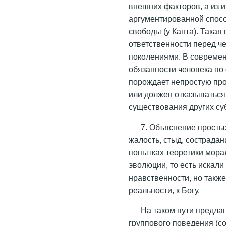
внешних факторов, а из и
аргументированной спосо
свободы (у Канта). Такая
ответственности перед ч
поколениями. В современ
обязанности человека по
порождает непростую проб
или должен отказываться
существования других су
7. Объяснение просты
жалость, стыд, сострадан
попытках теоретики мора
эволюции, то есть искал
нравственности, но такж
реальности, к Богу.
На таком пути предла
группового поведения (с