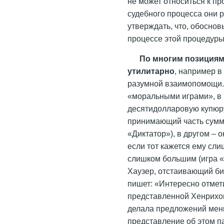
не может относиться к про
судебного процесса они 
утверждать, что, обосно
процессе этой процедуры
По многим позициям
утилитарно
, например в
разумной взаимопомощи.
«моральными играми», в
десятидолларовую купюру
принимающий часть суммы
«Диктатор»), в другом – 
если тот кажется ему сл
слишком большим (игра «
Хаузер, отстаивающий би
пишет: «Интересно отмети
представленной Хенрихом 
делала предложений мень
представление об этом п