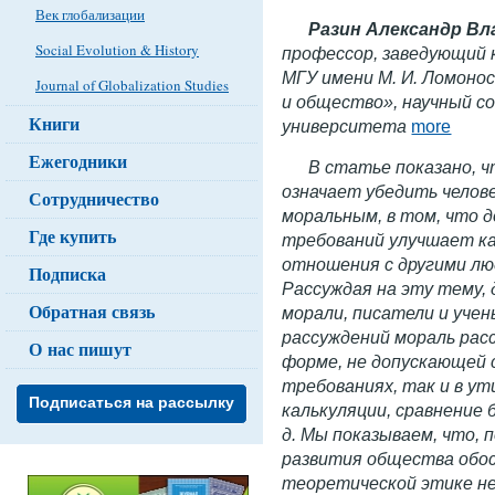
Век глобализации
Разин Александр В
Social Evolution & History
профессор, заведующий
МГУ имени М. И. Ломоно
Journal of Globalization Studies
и общество», научный с
Книги
университета
more
Ежегодники
В статье показано, ч
означает убедить челов
Сотрудничество
моральным, в том, что 
Где купить
требований улучшает ка
отношения с другими лю
Подписка
Рассуждая на эту тему,
Обратная связь
морали, писатели и учен
рассуждений мораль рас
О нас пишут
форме, не допускающей 
требованиях, так и в у
Подписаться на рассылку
калькуляции, сравнение 
д. Мы показываем, что, 
развития общества обос
теоретической этике не