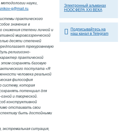
 методологии науки,
Электронный альманах
nikov-g@mail.ru
.
НООСФЕРА XXI ВЕКА
системы практического
обое значение в
Подписывайтесь на
о снижения степени личной и
наш канал в Telegram
иативной мировоззренческой
делью десяти степеней
предполагает трехуровневую
дуль религиозно-
 характер практической
 этом сохранять базовую
практического постулата «Я
венности человека реальной
ическая философия
 систему, которая
сохранять потенциал для
озной и творческой.
особ конструктивной
одимо отстаивать свои
ерспективу быть достойными
, экстремальная ситуация,