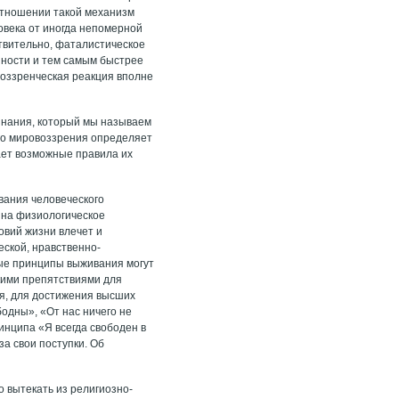
 отношении такой механизм
овека от иногда непомерной
ствительно, фаталистическое
нности и тем самым быстрее
воззренческая реакция вполне
ознания, который мы называем
его мировоззрения определяет
ает возможные правила их
вания человеческого
ь на физиологическое
овий жизни влечет и
ской, нравственно-
ные принципы выживания могут
кими препятствиями для
ия, для достижения высших
одны», «От нас ничего не
ринципа «Я всегда свободен в
а свои поступки. Об
 вытекать из религиозно-