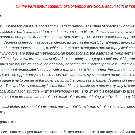
On the Variation-modularity of Contemporary Social and Practical Ph
 G.
ls with the topical issue of creating a variation-modular system of practical worldvi
y acquires particular importance in the extreme conditions of estabishing a new geop
f personal and public freedom in the Russian society. The socio-evolutionary appr
ten degrees of freedom as independence, as well as the institutional-matrix approa
ture of human consciousness, in which the module of religious and metaphysical m
rmining role, are used as methodological foundations of the alternative worldview 
philosophy allows us to successfully adapt to rapidly changing conditions of life, wh
iples (do not kill, do not lie, do not steal) based on the practical postulate – “I am alw
g personal responsibility of man with a real degree of his freedom. For a person in 
y offers an opportunity to construct his own worldview system, which allows him to ad
he same time to preserve the potential for further progress to higher degrees of freed
ve. The worldview variability is considered in this article as a necessary way of con
lobal information struggle – “when everybody lies”, and when it is necessary to asse
in order to preserve the moral and practical prospect of being worthy of a happy lif
ctical philosophy, modularity, worldview variability, extreme situation, survival, con
ity.
проблемы
х исторических условиях сложного и болезненного выстраивания новой миро