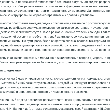
д социально-практической философией возникает актуальная задача разраб
измов, способов рационального согласования фундаментальных морально-п
атическими условиями и историко-политическими вызовами. Для этого мы п
ьное конструирование морально-практических правил и установок.
ическое обострение международных отношений, связанное с российско-украи
еходу российского социума в полувоенное закрытое состояние, к существен
и демократических институтов. Такое резкое снижение степени свободы явля
х поколений россиян и требует активной адаптации, согласования принципов
ловиями жизни. По сути, российское общество вновь оказалось в экстремаль
ю нужно благоразумно принять и при этом обстоятельно продумать и найти та
ые бы позволили затем в короткие сроки восстановить созидательный потенц
 возникают жизненно важные морально-психологические вопросы, морально-п
блемы, которые затрагивают базовые модули практического ми-ровоззрения 
 исследования
дования мы будем опираться на несколько методологических подходов: сист
-матричный и нейроконструктивистский. Каждый из них будет использован в
курсах и конструктивных решениях для комплексного осмысления современны
х ситуаций и определения стратегии человеческого развития.
люционный подход позволяет рассматривать функ-ционирование общества к
денного постоянно адаптироваться к меняющимся природно-климатическим и
ман, Н. И. Лапин и др.), а также усложнять механизмы своей адаптации (Д. Денн