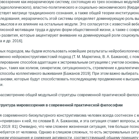
овоззрение как иерархическую систему, состоящую из трех основных модулей
идеологического), властно-политического и социально-экономического [Кирд
тствует матрице традиционного сознания, а также общей теории институцион
ледования, иерархичность этой системы определяет доминирующую роль вы
смыслов и их влияние на остальные модули. Это согласуется с известной ве
гиозной мотивации труда и других форм общественной жизни, а также с со
 развития, которые акцентируют внимание на доминирующей роли социокул
 и др. 2016].
ных подходов, мы будем использовать новейшие результаты нейробиологичес
менно нейроконструктивистский подход (Т. М. Марютина, В. А. Бажанов), с п
лирование способов адаптации к экстремальным ситуациям с учетом основ
ры», таких как холизм, синкретизм, ситуационность, стремление к диалектиче
способы коллективного выживания [Бажанов 2019]. При этом важно выбирать
ановки, которые будут способствовать последующему продвижению к высши
и.
рассмотрению общей модульной структуры современной практической филос
труктура мировоззрения в современной практической философии
я современного биокультурного конструктивизма человек всегда соотнесен с
 «привязан» к ней, по словам В. А. Бажанова, и эта ситуация ставит вопросы,
в 2019: 81]. Очевидно, что чем сложнее жизненная ситуация, тем больше поз
ебуется от человека. Однако в слишком сложных, то есть экстремальных сит
низм упрощения и снижения активности, соответствующий общему принципу