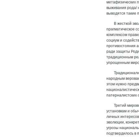
метафизических п
выживания рода/ 
выводятся такие 
В жесткой эв
прагматическое с
комплексом прави
социум и содейст
противостояния а
ради защиты Роди
традиционным рел
упрощенным миро
Традиционали
народным верован
этом нужно предв
националистическ
патерналистских 
Третий миров
установкам и обы
личных интересов
эволюции, конкре
угрозы национальн
подтвердилось в 