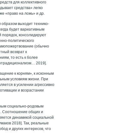
редств для коллективного
дывает средства» легко
же «право на ложь» и др.
 образом выходит технико-
сегда будет вариативным
й порядок, консолидируют
енно-политического
самопожертвование (обычно
тный возврат к
иям, то есть к более
отрадиционализм… 2019].
ащение к корням», к исконным
льным условиям жизни. При
вляется в усилении агрессивно
мотивации и возрастании
нным социально-родовым
». Соотношение общих и
еляется динамикой социальной
маков 2018]. Так, реальные
бод и других интересов, что