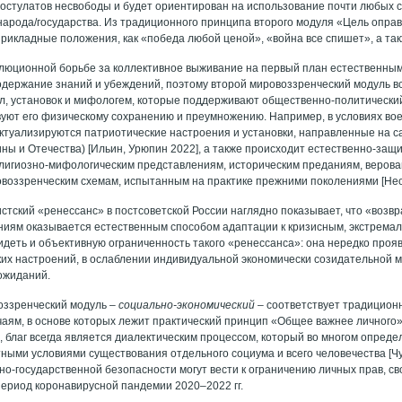
остулатов несвободы и будет ориентирован на использование почти любых с
народа/государства. Из традиционного принципа второго модуля «Цель оправ
прикладные положения, как «победа любой ценой», «война все спишет», а так
олюционной борьбе за коллективное выживание на первый план естественным
одержание знаний и убеждений, поэтому второй мировоззренческий модуль в
л, установок и мифологем, которые поддерживают общественно-политически
вуют его физическому сохранению и преумножению. Например, в условиях во
ктуализируются патриотические настроения и установки, направленные на 
ны и Отечества) [Ильин, Урюпин 2022], а также происходит естественно-защи
игиозно-мифологическим представлениям, историческим преданиям, верован
воззренческим схемам, испытанным на практике прежними поколениями [Не
стский «ренессанс» в постсоветской России наглядно показывает, что «возвр
иям оказывается естественным способом адаптации к кризисным, экстрема
идеть и объективную ограниченность такого «ренессанса»: она нередко проя
их настроений, в ослаблении индивидуальной экономически созидательной 
ожиданий.
оззренческий модуль –
социально-экономический
– соответствует традицио
чаям, в основе которых лежит практический принцип «Общее важнее личного
, благ всегда является диалектическим процессом, который во многом опред
тными условиями существования отдельного социума и всего человечества [Чу
о-государственной безопасности могут вести к ограничению личных прав, сво
период коронавирусной пандемии 2020–2022 гг.