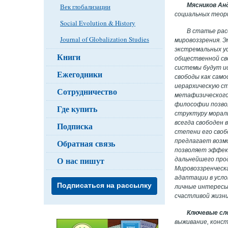
Мясников Ан
Век глобализации
социальных теори
Social Evolution & History
В статье ра
Journal of Globalization Studies
мировоззрения. 
экстремальных у
Книги
общественной сво
системы будут и
Ежегодники
свободы как сам
иерархическую ст
Сотрудничество
метафизического
философии позво
Где купить
структуру мораль
всегда свободен
Подписка
степени его своб
предлагает возм
Обратная связь
позволяет эффек
О нас пишут
дальнейшего прод
Мировоззренческ
адаптации в усло
Подписаться на рассылку
личные интересы
счастливой жизни
Ключевые сл
выживание, конс