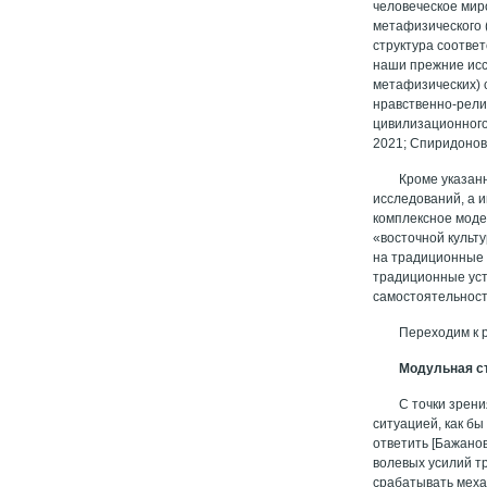
человеческое мир
метафизического (
структура соотве
наши прежние исс
метафизических) 
нравственно-рели
цивилизационного
2021; Спиридонова
Кроме указан
исследований, а и
комплексное моде
«восточной культу
на традиционные 
традиционные уст
самостоятельност
Переходим к 
Модульная с
С точки зрени
ситуацией, как бы
ответить [Бажано
волевых усилий тр
срабатывать меха