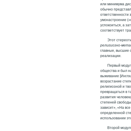
или минимума дис
обычно представл
ответственности з
умонастроение («
успокоиться, а з
соответствует тр
Этот стереот
религиозно-мета
главные, высшие 
реализации.
Первый модул
общества и был н
выживание [Инглх
возрастание степ
религиозной и тв
превращаться в т
развития человек
степеней свободы
зависит», «На все
определенной сте
использовании эт
Второй модул