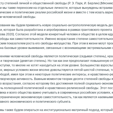
сту степеней личной и общественной свободы (Р. Э. Парк, И. Берлин) [Мясни
и мы также переносим на отдельные личности, которые вынуждены встраив
ические и политические реалии российской жизни и вместе с тем искать вар
м человеческой свободы.
довании мы будем применять новую социально-антропологическую модель дес
и, которая была разработана и апробирована в рамках грантовского проекта 
кова 2020]. Согласно этой модели конкретный человек и общество в целом ид
вободы как самостоятельности. Именно возрастание степени самостоятельно
ским показателем роста его свободы-могущества. При этом в жизни могут пр
 на базовые уровни выживания, связанные с возникающими экстремальными 
енями человеческой свободы являются политическая (седьмая степень), нр
 и творческая (девятая степень). Но так как они предполагают повышенную о
ступки, то многие не хотят находиться на этом уровне. Большинство взрослы
ых, мирных условиях жизни вполне довольствуются пятой-шестой степенью, т
ободой, имея при этом и некоторые политические интересы, и нравственно-р
творческую активность. Важным моментом теории десяти степеней свободы 
о возрастания, согласно которому без достижения полной социально-эконом
чь полноценной политической и нравственно-религиозной свободы. Этот по
века и всего общества важно учитывать в современных российских условиях,
ограниченную экономическую самостоятельность, так как являются наемными
лавного экономического и политического субъекта.
е мы также будем опираться на институционально-матричный подход, которы