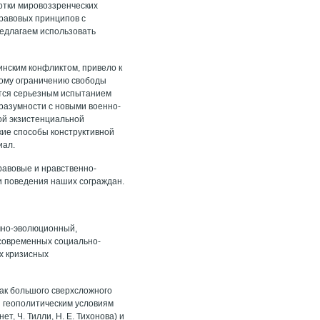
отки мировоззренческих
равовых принципов с
редлагаем использовать
нским конфликтом, привело к
ному ограничению свободы
ется серьезным испытанием
 разумности с новыми военно-
ной экзистенциальной
кие способы конструктивной
иал.
равовые и нравственно-
и поведения наших сограждан.
емно-эволюционный,
 современных социально-
х кризисных
ак большого сверхсложного
 геополитическим условиям
ет, Ч. Тилли, Н. Е. Тихонова) и