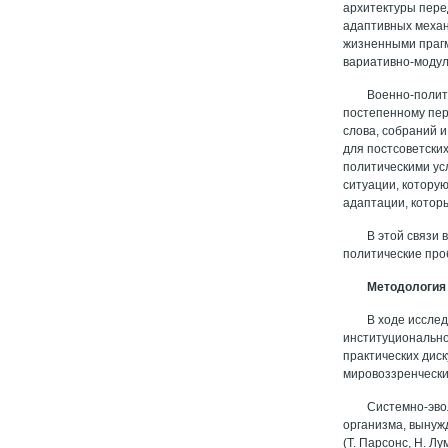
архитектуры пере
адаптивных механ
жизненными прагм
вариативно-модул
Военно-полит
постепенному пер
слова, собраний 
для постсоветски
политическими ус
ситуации, котору
адаптации, котор
В этой связи
политические про
Методология
В ходе иссле
институционально
практических дис
мировоззренчески
Системно-эво
организма, вынуж
(Т. Парсонс, Н. Лу