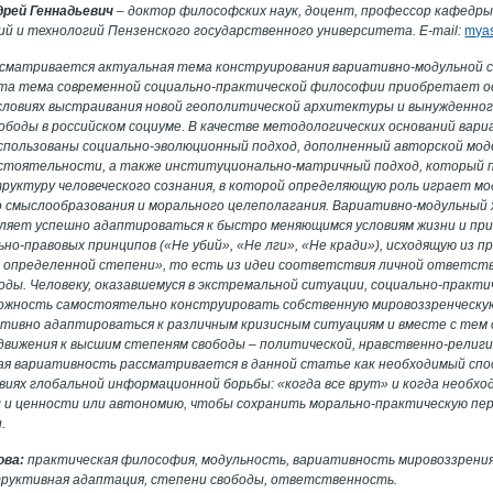
дрей Геннадьевич
– доктор философских наук, доцент, профессор кафедры
й и технологий Пензенского государственного университета. E-mail:
myas
ссматривается актуальная тема конструирования вариативно-модульной 
Эта тема современной социально-практической философии приобретает ос
словиях выстраивания новой геополитической архитектуры и вынужденног
боды в российском социуме. В качестве методологических оснований вар
спользованы социально-эволюционный подход, дополненный авторской мо
остоятельности, а также институционально-матричный подход, который 
руктуру человеческого сознания, в которой определяющую роль играет мо
 смыслообразования и морального целеполагания. Вариативно-модульный
ляет успешно адаптироваться к быстро меняющимся условиям жизни и при
но-правовых принципов («Не убий», «Не лги», «Не кради»), исходящую из 
 в определенной степени», то есть из идеи соответствия личной ответст
оды. Человеку, оказавшемуся в экстремальной ситуации, социально-практ
ожность самостоятельно конструировать собственную мировоззренческую
тивно адаптироваться к различным кризисным ситуациям и вместе с тем 
вижения к высшим степеням свободы – политической, нравственно-религи-
ая вариативность рассматривается в данной статье как необходимый сп
виях глобальной информационной борьбы: «когда все врут» и когда необх
 и ценности или автономию, чтобы сохранить морально-практическую п
.
ова:
практическая философия, модульность, вариативность мировоззрения
труктивная адаптация, степени свободы, ответственность.