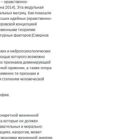
 – нравственно-
ина 2014]. Эта модульная
альных матриц. Как показали
сших идейных (нравственно-
беровской концепцией
временными теориями
ьтурных факторов [Смирнов
ких и нейропсихологических
омощью которого возможно
ных признаков доминирующей
ской гармонии, а также опора
 именно те признаки и
м степеням человеческой
офии.
 конкретной жизненной
 на которые он должен
навательных и морально-
уациях, напротив, может
 экономии жизненной энергии