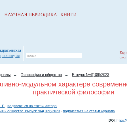
НАУЧНАЯ ПЕРИОДИКА КНИГИ
ндратьевская
Евро
циклопедия
сист
рналы
→
Философия и общество
→
Выпуск №4(109)/2023
ативно-модульном характере современн
практической философии
 Г.
-
подписаться на статьи автора
я и общество. Выпуск №4(109)/2023
-
подписаться на статьи журнала
DOI:
https: