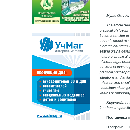
Myasnikov A.
The article dea
practical philosoph
forced reduction o
author’s model of 
hierarchical struc
setting play a dete
nature of practical 
of moral-legal princ
the idea of matchin
practical philosoph
situations and at t
religious and creati
conditions of the g
values or autonomy 
Keywords:
pra
freedom, responsibil
Постановка 
В современны