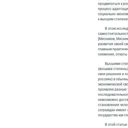
продвигаться к ро
процесс адаптаци
социально-эконом
к высшим степеня
В этом иссле
самостоятельност
[Мясников, Мясни
развития своей с
главным практиче
снижения, откаты
Высшими степ
(восьмая степень)
свои решения и по
россиян) в обычн
экономической св
проявляя разную 
последовательног
невозможно дости
становления чело
сограждан имеют 
государства как г
В этой стать