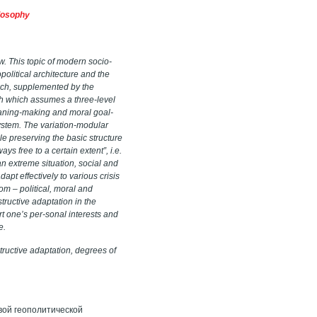
ilosophy
ew. This topic of modern socio-
olitical architecture and the
oach, supplemented by the
ch which assumes a three-level
eaning-making and moral goal-
system. The variation-modular
ile preserving the basic structure
ays free to a certain extent”, i.e.
an extreme situation, social and
apt effectively to various crisis
om – political, moral and
structive adaptation in the
rt one’s per-sonal interests and
e.
structive adaptation, degrees of
вой геополитической