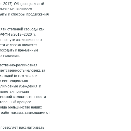
ков 2017]. Общесоциальный
аться в меняющиеся
ианты и способы продвижения
яти степеней свободы как
РФФИ в 2019–2020 гг.
ут по пути эволюционного
сти человека является
оисходить и вре-менные
ситуациями.
авственно-религиозная
тветственность человека за
х людей (в том числе и
о есть социально-
елигиозные убеждения, и
является принцип
ической самостоятельности
степенный процесс
 когда большинство наших
 работниками, зависящими от
й позволяет рассматривать