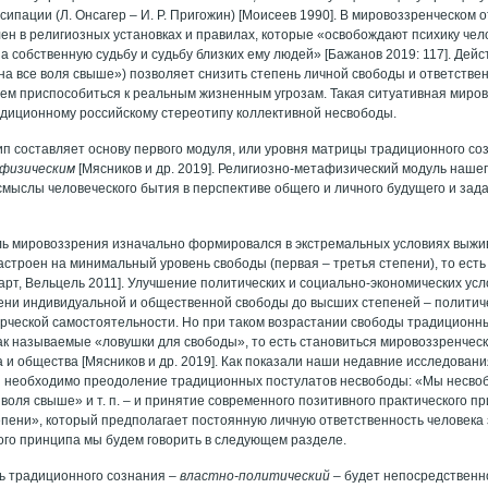
сипации (Л. Онсагер – И. Р. Пригожин) [Моисеев 1990]. В мировоззренческом
ен в религиозных установках и правилах, которые «освобождают психику чел
а собственную судьбу и судьбу близких ему людей» [Бажанов 2019: 117]. Дей
на все воля свыше») позволяет снизить степень личной свободы и ответстве
атем приспособиться к реальным жизненным угрозам. Такая ситуативная миро
адиционному российскому стереотипу коллективной несвободы.
ип составляет основу первого модуля, или уровня матрицы традиционного с
физическим
[Мясников и др. 2019]. Религиозно-метафизический модуль наш
смыслы человеческого бытия в перспективе общего и личного будущего и зад
ь мировоззрения изначально формировался в экстремальных условиях выжи
астроен на минимальный уровень свободы (первая – третья степени), то ест
арт, Вельцель 2011]. Улучшение политических и социально-экономических усл
ени индивидуальной и общественной свободы до высших степеней – политиче
орческой самостоятельности. Но при таком возрастании свободы традицион
ак называемые «ловушки для свободы», то есть становиться мировоззренчес
а и общества [Мясников и др. 2019]. Как показали наши недавние исследован
 необходимо преодоление традиционных постулатов несвободы: «Мы несвоб
 воля свыше» и т. п. – и принятие современного позитивного практического п
пени», который предполагает постоянную личную ответственность человека з
ого принципа мы будем говорить в следующем разделе.
ь традиционного сознания –
властно-политический
– будет непосредственно