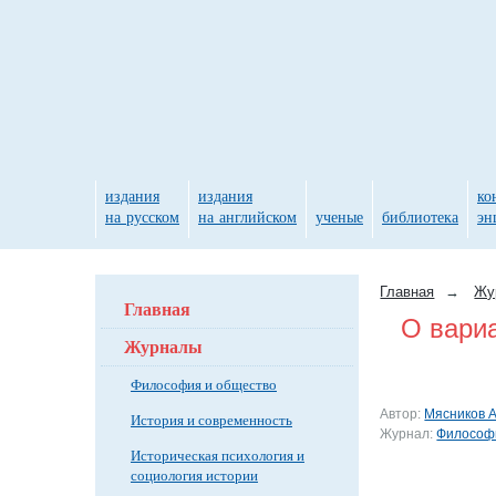
издания
издания
ко
на русском
на английском
ученые
библиотека
эн
Главная
→
Жу
Главная
О вари
Журналы
Философия и общество
Автор:
Мясников А.
История и современность
Журнал:
Философи
Историческая психология и
социология истории