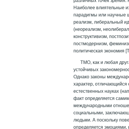
различных точек зрения. 
Наиболее влиятельные из
парадигмы или научные ш
реализм, либеральный ид
(неореализм, неолиберал
конструктивизм, постпози
постмодернизм, феминизм
политическая экономия [T
ТМО, как и любая дру
устойчивых закономерно
Однако законы междунар
характер, отличающийся 
естественных науках (нап
факт определяется сами
международными отноше
социальными, заключающ
людьми. А поскольку пов
определяется эмоциями, 