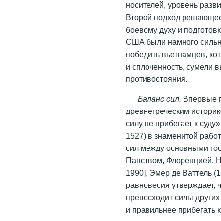
носителей, уровень разв
Второй подход решающее 
боевому духу и подготов
США были намного сильне
победить вьетнамцев, ко
и сплоченность, сумели
противостояния.
Баланс сил.
Впервые п
древнегреческим истори
силу не прибегает к суду
1527) в знаменитой рабо
сил между основными гос
Папством, Флоренцией, 
1990]. Эмер де Ваттель (
равновесия утверждает, ч
превосходит силы других 
и правильнее прибегать 