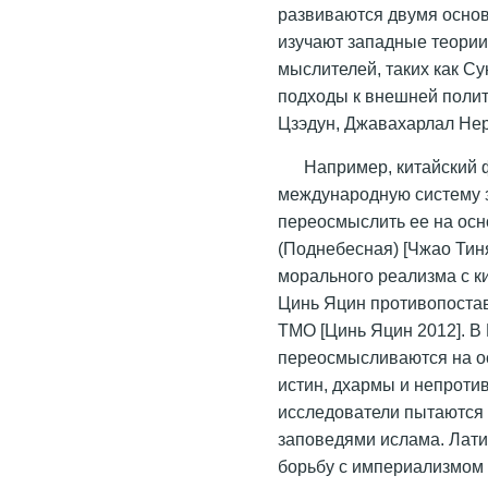
развиваются двумя осно
изучают западные теории
мыслителей, таких как Су
подходы к внешней полит
Цзэдун, Джавахарлал Неру
Например, китайский 
международную систему з
переосмыслить ее на осн
(Поднебесная) [Чжао Тиня
морального реализма с ки
Цинь Яцин противопоста
ТМО [Цинь Яцин 2012]. 
переосмысливаются на о
истин, дхармы и непроти
исследователи пытаются
заповедями ислама. Лат
борьбу с империализмом 