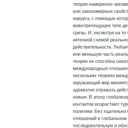
теория намеренно чрезме
или закономерные свойст
хирурга, с помощью кото
животрепещущее тело де
срезы. И, несмотря на то
неточной схемой реальнос
действительности. Любая
или меньшую часть реаль
теория не способна охва
международные отношения
нескольких теориях межд
окружающий мир меняетс
адекватно отражать дейс
новые. В эпоху глобализ
контактов возрастают ту
политики. Без тщательн
отношений в глобальном
последовательную и обо