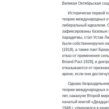
Великая Октябрьская соц
Исторически первой 
теории международных от
либеральный идеализм. 
зафиксированы базовые 
парадигмы, стал Устав Л
были собственноручно н
(1918), а также пакт Бри
отказ от применения сил
Briand Pact 1928], и док
отказываются от призна
арене, если они достигну
Однако безраздельное
теории международных о
лет, накануне Второй ми
начатый книгой «Двадцать
1948 г. утвердился в ка