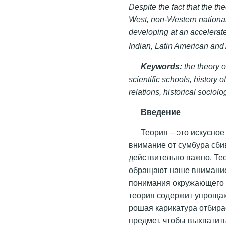
Despite the fact that the th
West, non-Western national 
developing at an accelerat
Indian, Latin American and 
Keywords:
the theory o
scientific schools,
history of
relations, historical sociolo
Введение
Теория – это искусно
внимание от сумбура сбив
действительно важно. Тео
обращают наше внимание 
понимания окружающего н
теория содержит упрощаю
рошая карикатура отбира
предмет, чтобы выхватит