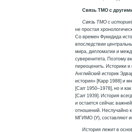
Связь ТМО с другим
Связь ТМО с историе
не простая хронологичес
Со времен Фукидида ист
впоследствии центральн
мира, дипломатии и межд
суверенитета. Поэтому в
переоценить. Историки и
Английский историк Эдвар
история» [Карр 1988] и 
[Carr 1950–1978], но и к
[Carr 1939]. История всег
и остается сейчас важн
отношений. Неслучайно к
МГИМО (У), составляют и
История лежит в осн