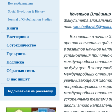
Век глобализации
Social Evolution & History
Кочетков Владимир
Journal of Globalization Studies
факультета глобальных 
mail:
vkochetkov58@mail.r
Книги
Ежегодники
Возникшая в начале 
прошла впечатляющий п
Сотрудничество
в развитое научное напр
Где купить
установления причинно-
Подписка
международных отношени
их будущее. В эпоху гло
Обратная связь
международных отношен
О нас пишут
увеличивающейся хаоти
непредсказуемости мир
Подписаться на рассылку
международных отношений
ускоренными темпами р
школы этого направления
латиноамериканская и а