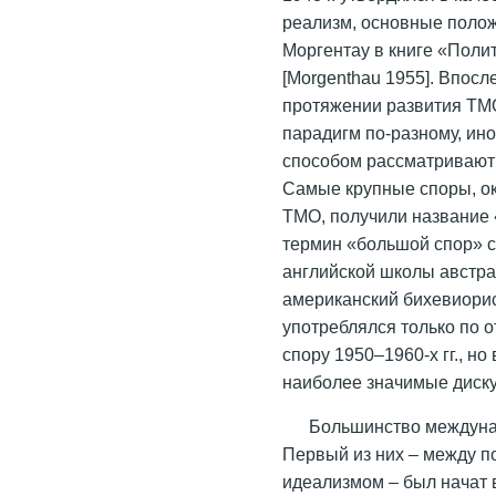
реализм, основные поло
Моргентау в книге «Поли
[Morgenthau 1955]. Впос
протяжении развития ТМО
парадигм по-разному, и
способом рассматривают
Самые крупные споры, о
ТМО, получили название 
термин «большой спор» с
английской школы австр
американский бихевиори
употреблялся только по 
спору 1950–1960-х гг., н
наиболее значимые диску
Большинство междуна
Первый из них – между 
идеализмом – был начат в