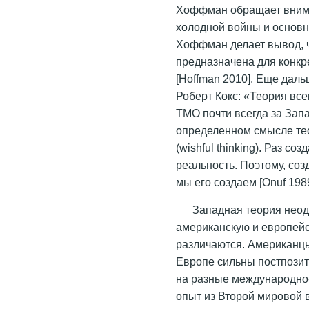
Хоффман обращает вним
холодной войны и основн
Хоффман делает вывод, ч
предназначена для конкр
[Hoffman 2010]. Еще дал
Роберт Кокс: «Теория всег
ТМО почти всегда за Запа
определенном смысле те
(wishful thinking). Раз с
реальность. Поэтому, соз
мы его создаем [Onuf 1989
Западная теория неод
американскую и европей
различаются. Американцы
Европе сильны постпози
на разные международно
опыт из Второй мировой 