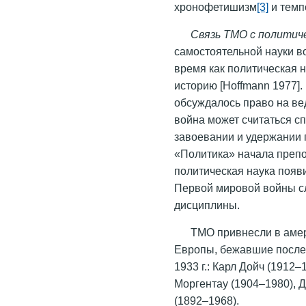
хронофетишизм
[3]
и темп
Связь ТМО с политич
самостоятельной науки в
время как политическая 
историю [Hoffmann 1977]
обсуждалось право на ве
война может считаться с
завоевании и удержании 
«Политика» начала препо
политическая наука появи
Первой мировой войны с
дисциплины.
ТМО привнесли в амер
Европы, бежавшие после 
1933 г.: Карл Дойч (1912
Моргентау (1904–1980), 
(1892–1968).