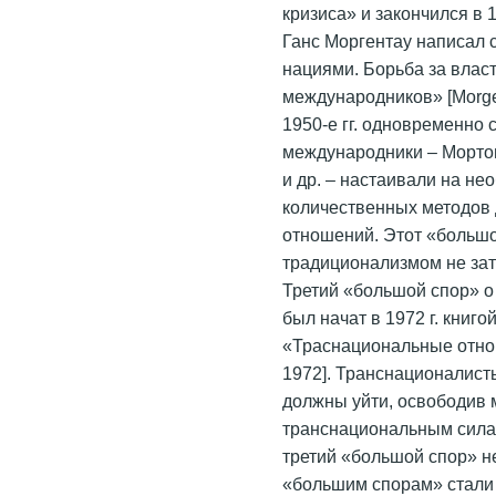
кризиса» и закончился в 
Ганс Моргентау написал 
нациями. Борьба за влас
международников» [Morge
1950-е гг. одновременно
международники – Мортон
и др. – настаивали на н
количественных методов
отношений. Этот «больш
традиционализмом не зат
Третий «большой спор» о
был начат в 1972 г. книг
«Траснациональные отно
1972]. Транснационалист
должны уйти, освободив
транснациональным сила
третий «большой спор» н
«большим спорам» стали 