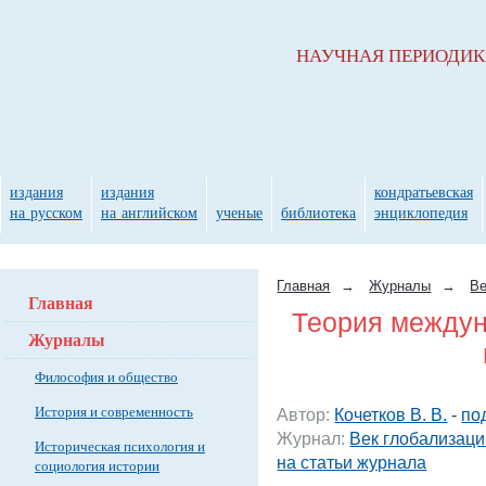
НАУЧНАЯ ПЕРИОДИ
издания
издания
кондратьевская
на русском
на английском
ученые
библиотека
энциклопедия
Главная
→
Журналы
→
Ве
Главная
Теория междун
Журналы
Философия и общество
История и современность
Автор:
Кочетков В. В.
-
по
Журнал:
Век глобализаци
Историческая психология и
на статьи журнала
социология истории