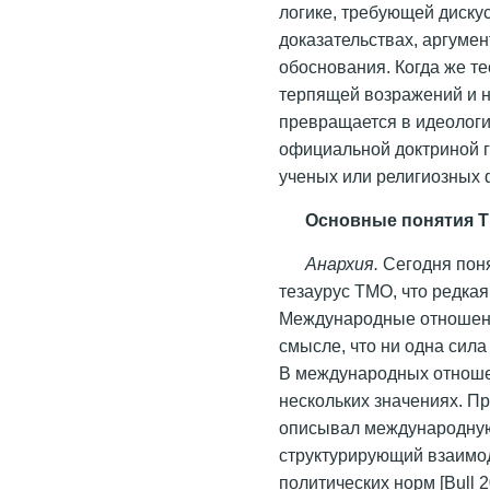
логике, требующей дискус
доказательствах, аргуме
обоснования. Когда же т
терпящей возражений и н
превращается в идеологи
официальной доктриной г
ученых или религиозных 
Основные понятия 
Анархия.
Сегодня пон
тезаурус ТМО, что редкая
Международные отношени
смысле, что ни одна сила
В международных отноше
нескольких значениях. П
описывал международную 
структурирующий взаимод
политических норм [Bull 