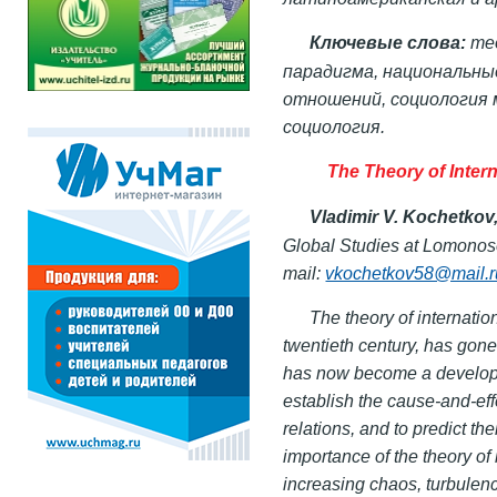
Ключевые слова:
те
парадигма, национальны
отношений, социология
социология.
The Theory of Intern
Vladimir V. Kochetkov
Global Studies at Lomonos
mail:
vkochetkov58@mail.r
The theory of internatio
twentieth century, has gon
has now become a developed 
establish the cause-and-effe
relations, and to predict thei
importance of the theory of 
increasing chaos, turbulenc