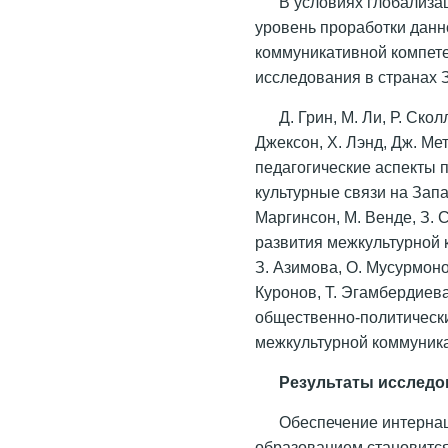
В условиях глобализа
уровень проработки данн
коммуникативной компетен
исследования в странах 
Д. Грин, М. Ли, Р. Ско
Джексон, Х. Лэнд, Дж. Ме
педагогические аспекты 
культурные связи на Запа
Маргинсон, М. Венде, З. 
развития межкультурной 
З. Азимова, О. Мусурмоно
Куронов, Т. Эгамбердиева
общественно-политически
межкультурной коммуника
Результаты исследо
Обеспечение интерна
образованием становится