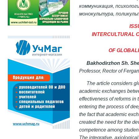
коммуникация, психолог
монокультура, поликуль
ISS
INTERCULTURAL
OF GLOBALI
Bakhodirzhon Sh. S
Professor, Rector of Fergan
The article considers gl
academic exchanges betwe
effectiveness of reforms in t
entering the process of dee
the fact that academic exch
created the need for the d
competence among students,
The integrative, axiologica