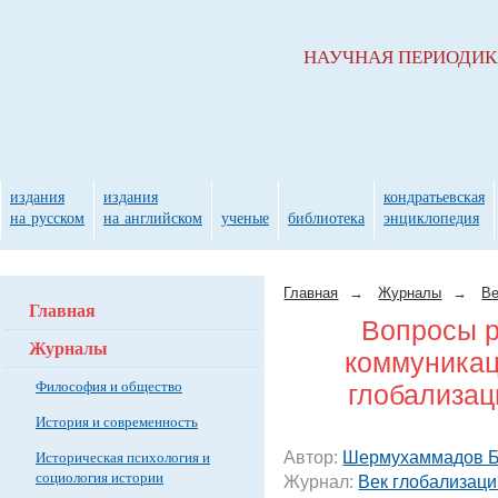
НАУЧНАЯ ПЕРИОДИ
издания
издания
кондратьевская
на русском
на английском
ученые
библиотека
энциклопедия
Главная
→
Журналы
→
Ве
Главная
Вопросы р
Журналы
коммуникац
Философия и общество
глобализац
История и современность
Автор:
Шермухаммадов Б
Историческая психология и
социология истории
Журнал:
Век глобализаци