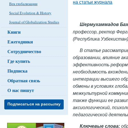
на статьи журнала
Век глобализации
Social Evolution & History
Journal of Globalization Studies
Шермухаммадов Ба
Книги
профессор, ректор Ферг
(Республика Узбекистан)
Ежегодники
В статье рассматри
Сотрудничество
образовании, влияние а
Где купить
эффективность реформ 
Подписка
необходимость вхождени
интеграции высшего обр
Обратная связь
обмены в условиях глоб
О нас пишут
межкультурной коммуни
также функции ее разви
Подписаться на рассылку
аксиологический, психо
педагогической деятель
Ключевые слова:
обр