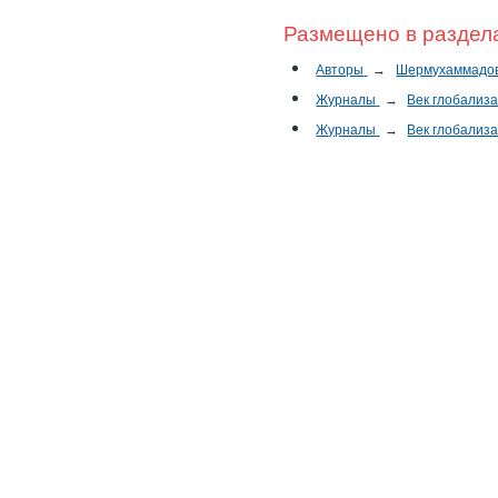
Размещено в раздел
Авторы
→
Шермухаммадов
Журналы
→
Век глобализ
Журналы
→
Век глобализ