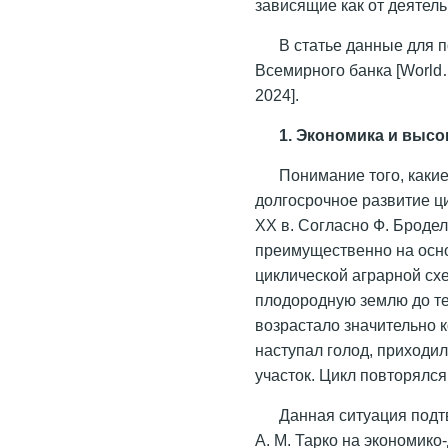
зависящие как от деятель
В статье данные для 
Всемирного банка [World…
2024].
1. Экономика и выс
Понимание того, как
долгосрочное развитие ци
XX в. Согласно Ф. Броде
преимущественно на осно
циклической аграрной сх
плодородную землю до те
возрастало значительно 
наступал голод, приходи
участок. Цикл повторялся
Данная ситуация под
А. М. Тарко на экономик