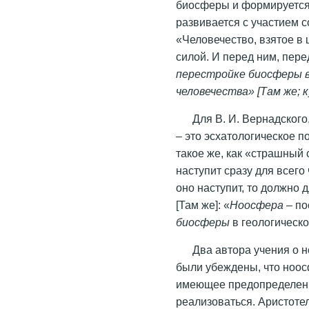
биосферы и формируется 
развивается с участием с
«Человечество, взятое в
силой. И перед ним, пере
перестройке биосферы 
человечества» [Там же; ку
Для В. И. Вернадског
– это эсхатологическое п
такое же, как «страшный 
наступит сразу для всего 
оно наступит, то должно 
[Там же]: «
Ноосфера
– по
биосферы
в геологическо
Два автора учения о н
были убеждены, что ноосф
имеющее предопределенн
реализоваться.
Аристоте