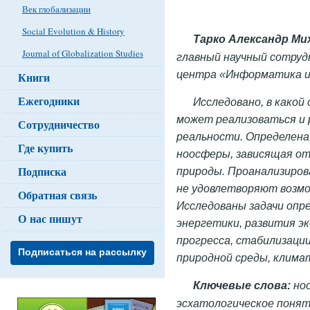
Век глобализации
Social Evolution & History
Тарко Александр Ми
Journal of Globalization Studies
главный научный сотруд
центра «Информатика и 
Книги
Ежегодники
Исследовано, в какой
может реализоваться и 
Сотрудничество
реальности. Определен
Где купить
ноосферы, зависящая от
Подписка
природы. Проанализиро
не удовлетворяют возм
Обратная связь
Исследованы задачи опр
О нас пишут
энергетики, развития э
прогресса, стабилизаци
Подписаться на рассылку
природной среды, климат
Ключевые слова:
ноо
эсхатологическое понят