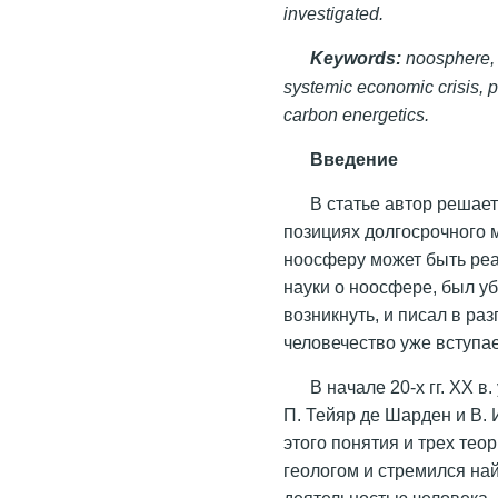
investigated.
Keywords:
noosphere, e
systemic economic crisis, p
carbon energetics.
Введение
В статье автор решает
позициях долгосрочного м
ноосферу может быть реа
науки о ноосфере, был у
возникнуть, и писал в ра
человечество уже вступа
В начале 20-х гг. XX 
П. Тейяр де Шарден и В.
этого понятия и трех тео
геологом и стремился на
деятельностью человека. 