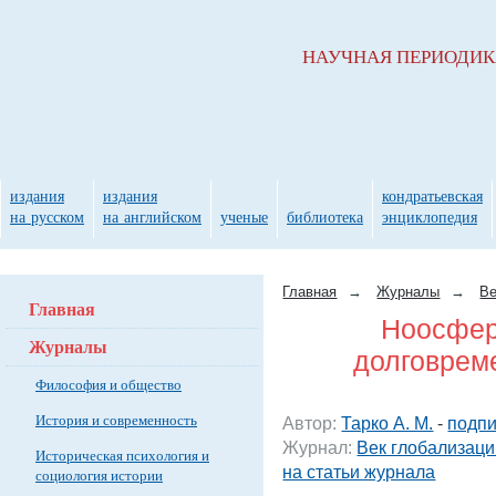
НАУЧНАЯ ПЕРИОДИ
издания
издания
кондратьевская
на русском
на английском
ученые
библиотека
энциклопедия
Главная
→
Журналы
→
Ве
Главная
Ноосфера
Журналы
долговрем
Философия и общество
История и современность
Автор:
Тарко А. М.
-
подпи
Журнал:
Век глобализаци
Историческая психология и
на статьи журнала
социология истории