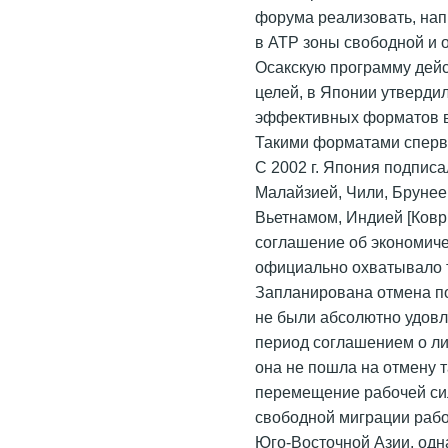
форума реализовать, нап
в АТР зоны свободной и о
Осакскую программу дейс
целей, в Японии утвердил
эффективных форматов в
Такими форматами сперв
С 2002 г. Япония подпис
Малайзией, Чили, Брунее
Вьетнамом, Индией [Коври
соглашение об экономич
официально охватывало т
Запланирована отмена п
не были абсолютно удовл
период соглашением о ли
она не пошла на отмену 
перемещение рабочей си
свободной миграции рабо
Юго-Восточной Азии, одн