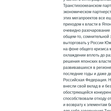
Транстихоокеанском пар
экономическом партнерс
этих мегапроектов все ещ
приходом к власти в Япо
очевидно разочарование 
общем-то, сомнительной
выторговать у России Юж
на фоне общего кризиса
охлаждении вплоть до ра
решения японских власте
развивавшихся в регионе
последние годы и даже д
Российская Федерация. 
внесли свой вклад в и бе
обостряющейся конкурен
способствовали отходу 
и возврату к элементам 
для себя завершения Ти