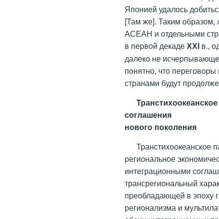
Японией удалось добитьс
[Там же]. Таким образом,
АСЕАН и отдельными стр
в первой декаде
XXI
в., о
далеко не исчерпывающе
понятно, что переговоры
странами будут продолж
Транстихоокеанское
соглашения
нового поколения
Транстихоокеанское 
региональное экономичес
интеграционными соглаш
трансрегиональный харак
преобладающей в эпоху г
регионализма и мультила