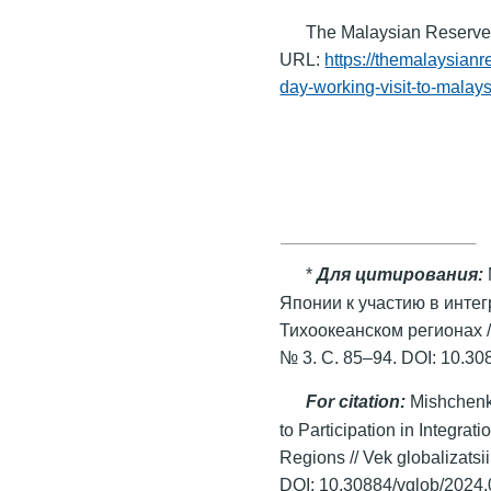
The Malaysian Reserve
URL:
https://themalaysian
day-working-visit-to-malays
*
Для цитирования:
Японии к участию в интег
Тихоокеанском регионах /
№ 3. С. 85–94. DOI: 10.30
For citation:
Mishchenk
to Participation in Integrat
Regions // Vek globalizatsi
DOI: 10.30884/vglob/2024.0