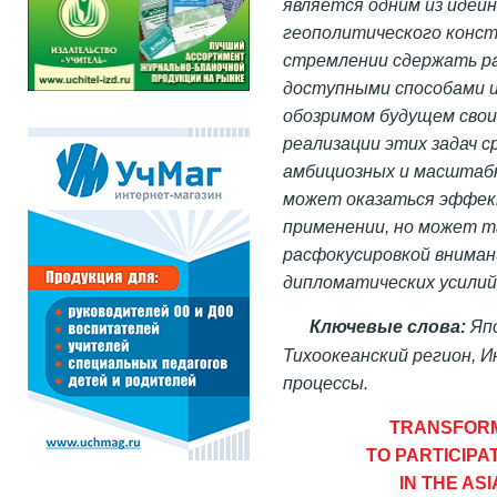
является одним из идей
геополитического конст
стремлении сдержать ра
доступными способами 
обозримом будущем свои
реализации этих задач с
амбициозных и масштабн
может оказаться эффек
применении, но может т
расфокусировкой вниман
дипломатических усилий
Ключевые слова:
Япо
Тихоокеанский регион, 
процессы.
TRANSFORM
TO PARTICIPA
IN THE AS