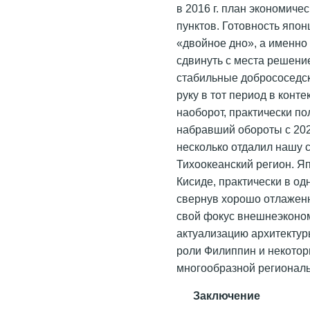
в 2016 г. план экономиче
пунктов. Готовность япо
«двойное дно», а именно
сдвинуть с места решени
стабильные добрососедск
руку в тот период в конт
наоборот, практически п
набравший обороты с 202
несколько отдалил нашу с
Тихоокеанский регион. Я
Кисиде, практически в о
свернув хорошо отлаженн
свой фокус внешнеэконом
актуализацию архитекту
роли Филиппин и некотор
многообразной регионал
Заключение