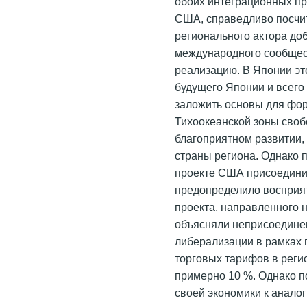
обоих интеграционных пр
США, справедливо посчит
регионального актора доб
международного сообщес
реализацию. В Японии э
будущего Японии и всего
заложить основы для фо
Тихоокеанской зоны свобо
благоприятном развитии,
страны региона. Однако 
проекте США присоединит
предопределило восприят
проекта, направленного 
объясняли неприсоедине
либерализации в рамках
торговых тарифов в реги
примерно 10 %. Однако 
своей экономики к анало