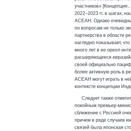
участников» [Концепция…
2022–2023 гг. в шагах, н
АСЕАН. Однако очевидны
по вопросам не только эк
партнерства в области р
наглядно показывает, чт
много лет в ее ореол ин
расширяющееся евразийс
своей официально пацифи
более активную роль в р
АСЕАН могут играть в не
контексте концепции Индо
Следует также отмети
покойным премьер-минис
сближение с Россией оче
причем в ряде случаев и
связей была японская ст