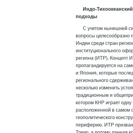
Индо-Тихоокеанский
подходы
С учетом нынешней си
вопросы целесообразно п
Индии среди стран регион
институционального офор
региона (ИТР). Концепт 
пропагандируется на сам
и Япония, которые после
регионального сдерживан
несколько изменить усто
традиционным и общеприн
котором КНР играет одну
расположенной в самом с
геополитического констру
периферию. ИТР призван
Токио, а потому данная 