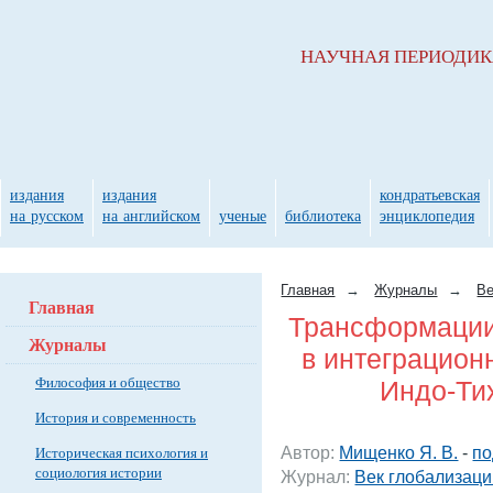
НАУЧНАЯ ПЕРИОДИ
издания
издания
кондратьевская
на русском
на английском
ученые
библиотека
энциклопедия
Главная
→
Журналы
→
Ве
Главная
Трансформации
Журналы
в интеграцион
Философия и общество
Индо-Ти
История и современность
Автор:
Мищенко Я. В.
-
по
Историческая психология и
социология истории
Журнал:
Век глобализаци