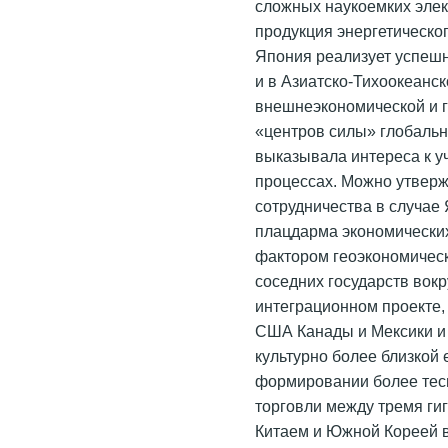
сложных наукоемких элек
продукция энергетическо
Япония реализует успеш
и в Азиатско-Тихоокеанск
внешнеэкономической и г
«центров силы» глобальн
выказывала интереса к у
процессах. Можно утверж
сотрудничества в случае
плацдарма экономических 
фактором геоэкономическ
соседних государств вок
интеграционном проекте,
США Канады и Мексики и
культурно более близкой
формировании более тесн
торговли между тремя ги
Китаем и Южной Кореей в