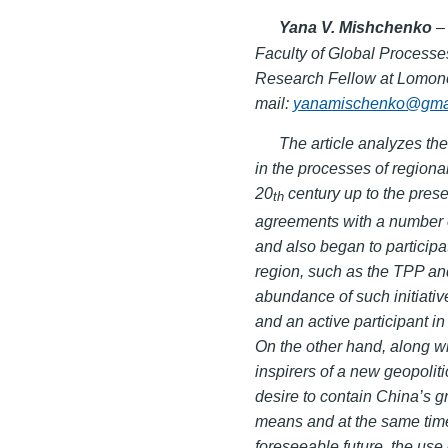
Yana V. Mishchenko
–
Faculty of Global Process
Research Fellow at Lomono
mail:
yanamischenko@gma
The article analyzes th
in the processes of regional
20
century up to the prese
th
agreements with a number o
and also began to participate
region, such as the TPP and
abundance of such initiati
and an active participant i
On the other hand, along wit
inspirers of a new geopoliti
desire to contain China’s g
means and at the same time 
foreseeable future, the use