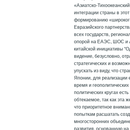
«Азиатско-Тихоокеанский
интеграции страны в этот
формированию «широкого
Евразийского партнерств
всех государств, регион
опорой на ЕАЭС, ШОС и 
китайской инициативы “Од
видение, безусловно, от
стратегических и возмож
упускать из виду, что с
Японии, для реализации 
время и геополитических
политических кругах есть
обтекаемое, так как эта 
что приоритетное вниман
попыткам расшатать соз
многосторонних объедине
развития, основанную на