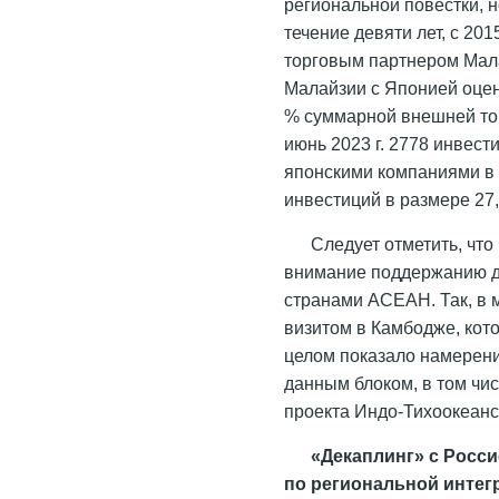
региональной повестки, н
течение девяти лет, с 20
торговым партнером Малай
Малайзии с Японией оцен
% суммарной внешней тор
июнь 2023 г. 2778 инвес
японскими компаниями в
инвестиций в размере 27
Следует отметить, что
внимание поддержанию д
странами АСЕАН. Так, в 
визитом в Камбодже, кот
целом показало намерен
данным блоком, в том чи
проекта Индо-Тихоокеанс
«Декаплинг» с Росси
по региональной интег