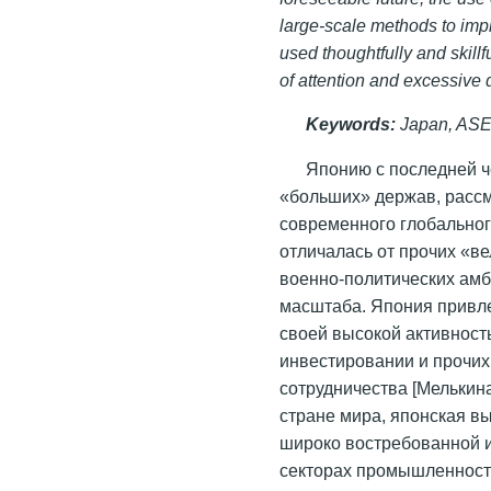
large-scale methods to impl
used thoughtfully and skillf
of attention and excessive d
Keywords:
Japan, ASE
Японию с последней че
«больших» держав, рассм
современного глобальног
отличалась от прочих «в
военно-политических амб
масштаба. Япония привл
своей высокой активност
инвестировании и прочи
сотрудничества [Мелькин
стране мира, японская в
широко востребованной и
секторах промышленности