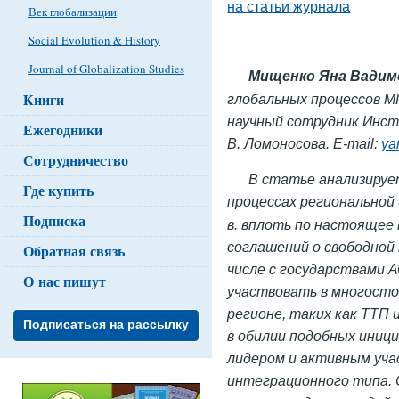
на статьи журнала
Век глобализации
Social Evolution & History
Journal of Globalization Studies
Мищенко Яна Вадим
Книги
глобальных процессов М
научный сотрудник Инс
Ежегодники
В. Ломоносова. E-mail:
ya
Сотрудничество
В статье анализируе
Где купить
процессах региональной
Подписка
в. вплоть по настоящее
соглашений о свободной
Обратная связь
числе с государствами 
О нас пишут
участвовать в многосто
регионе, таких как ТТП
Подписаться на рассылку
в обилии подобных иниц
лидером и активным уч
интеграционного типа. 