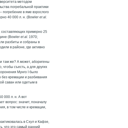
иверситета методом
ельства погребальной практики
 – погребение в яме взрослого
но 40 000 л. н. (Bowler
et al.
й, составляющих примерно 25
щине (Bowler
et al.
1970;
ыли разбиты и собраны в
дили в районе, где активно
ли там же? А может, аборигены
 чтобы съесть, а для других
хоронения Мунго I было
з без кремации и разбивания
рой саван или одетым в
 000 л. н. А вот
ет вопрос: значит, поначалу
я, в том числе и кремации,
рактиковалась в Схул и Кафзе,
ь, что это самый ранний