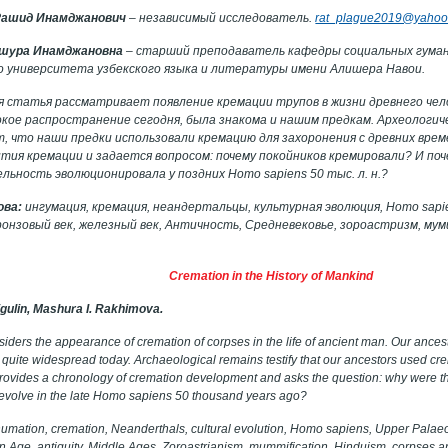
Рашид Инамджанович
– независимый исследователь.
rat_plague2019@yahoo
шура Инамджановна
– старший преподаватель кафедры социальных гума
о университета узбекского языка и литературы имени Алишера Навои.
 статья рассматривает появление кремации трупов в жизни древнего чел
ое распространение сегодня, была знакома и нашим предкам. Археологич
 что наши предки использовали кремацию для захоронения с древних вре
тия кремации и задается вопросом: почему покойников кремировали? И по
ельность эволюционировала у поздних
Homo
sapiens
50 тыс. л. н.?
ова:
ингумация, кремация, неандертальцы, культурная эволюция,
Homo
sapi
ронзовый век, железный век, Античность, Средневековье, зороастризм, мум
Cremation in the History of Mankind
igulin
,
Mashura I. Rakhimova
.
siders the appearance of cremation of corpses in the life of ancient man. Our ancest
 quite widespread today. Archaeological remains testify that our ancestors used cre
provides a chronology of cremation development and asks the question: why were
ty evolve in the late Homo sapiens 50 thousand years ago?
umation, cremation, Neanderthals, cultural evolution, Homo sapiens, Upper Palaeol
on Age, antiquity, Middle Ages, Zoroastrianism, mummification, Hinduism, corpses 