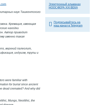
.com
.
Электронный альманах
НООСФЕРА XXI ВЕКА
нитарных наук Ташкентского
Подписывайтесь на
овека. Кремация, имеющая
наш канал в Telegram
еские находки
мен. Автор приводит
чему именно такая
ens
, верхний палеолит,
ификация, индуизм, трупы и
ors were familiar with
mation for burial since ancient
 the dead cremated? And why did
ithic, Mungo, Neolithic, the
and disease.