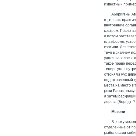
известный пример
Аборигены Ав
в., то есть практ
внутренние орган
костром. После вы
а потом расстава
платформе, устрое
коптили. Для этог
труп в сидячем п
удаляли волосы, 
такое право перед
теперь уже внутр
отгоняли мух длин
подготовленный к
места на место в 
реки Рассел высу
а затем раскраши
дерева (Берндт Р. 
Мезолит
В эпоху мезо
отделенные от по
рыболовами-собир