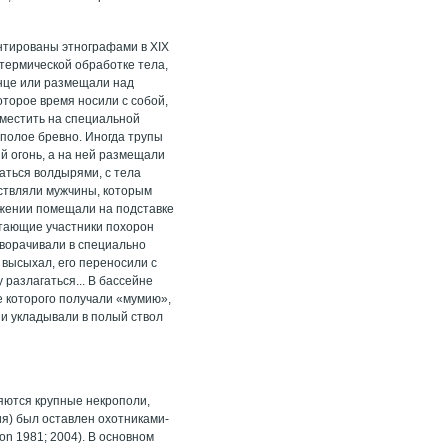
нтированы этнографами в XIX
 термической обработке тела,
лнце или размещали над
торое время носили с собой,
местить на специальной
в полое бревно. Иногда трупы
̆ огонь, а на ней размещали
аться волдырями, с тела
ествляли мужчины, которым
ложении помещали на подставке
итающие участники похорон
аворачивали в специально
о высыхал, его переносили с
азлагаться... В бассейне
е которого получали «мумию»,
и укладывали в полый ствол
яются крупные некрополи,
я) был оставлен охотниками-
n 1981; 2004). В основном