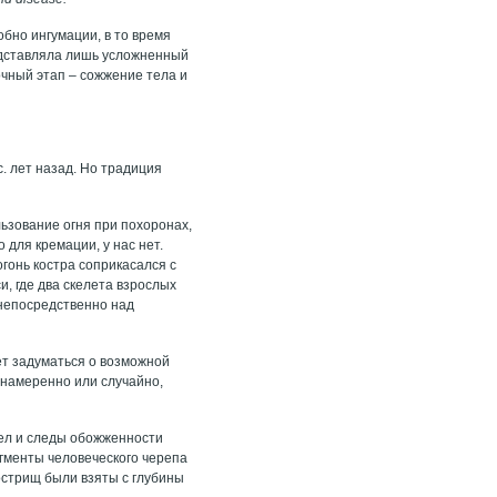
обно ингумации, в то время
дставляла лишь усложненный
ный этап – сожжение тела и
. лет назад. Но традиция
зование огня при похоронах,
 для кремации, у нас нет.
гонь костра соприкасался с
, где два скелета взрослых
 непосредственно над
ет задуматься о возможной
о намеренно или случайно,
пел и следы обожженности
гменты человеческого черепа
кострищ были взяты с глубины