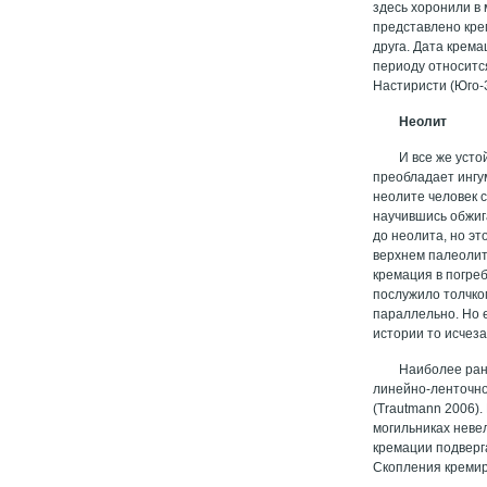
здесь хоронили в 
представлено кре
друга. Дата крема
периоду относитс
Настиристи (Юго-
Неолит
И все же усто
преобладает ингу
неолите человек 
научившись обжиг
до неолита, но эт
верхнем палеолит
кремация в погреб
послужило толчком
параллельно. Но 
истории то исчеза
Наиболее ран
линейно-ленточной
(Trautmann 2006)
могильниках неве
кремации подверг
Скопления кремир