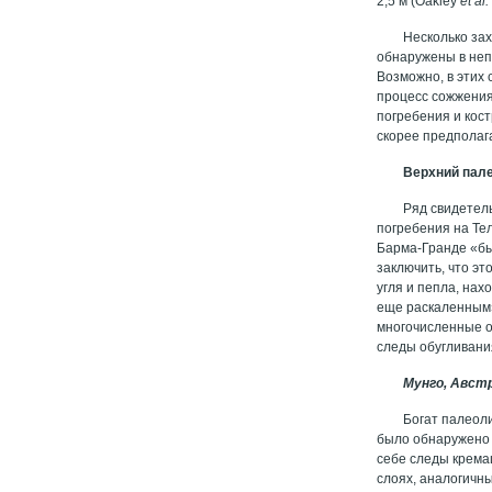
2,5 м (Oakley
et
al
.
Несколько зах
обнаружены в неп
Возможно, в этих 
процесс сожжения 
погребения и кос
скорее предполага
Верхний пал
Ряд свидетель
погребения на Те
Барма-Гранде «бы
заключить, что э
угля и пепла, нах
еще раскаленным»
многочисленные о
следы обугливани
Мунго, Авст
Богат палеол
было обнаружено 
себе следы кремац
слоях, аналогичн