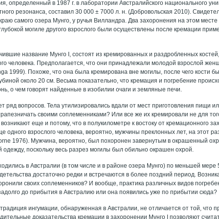
ия, определенный в 1987 г. в лаборатории Австралийского национального ун
ного резонанса, составил 30 000 ± 7000 л. н. (Добровольская 2010). Свидет
краю самого озера Мунго, у ручья Вилландра. Два захоронения на этом месте
глубокой могиле другого взрослого были осуществлены после кремации пример
учившие название Мунго I, состоят из кремированных и раздробленных косте
ого человека. Предполагается, что они принадлежали молодой взрослой жен
ga 1999). Похоже, что она была кремирована вне могилы, после чего кости б
убиной около 20 см. Весьма показательно, что кремация и погребение происхо
нь, о чем говорят найденные в изобилии очаги и земляные печи.
ет ряд вопросов. Тела утилизировались вдали от мест приготовления пищи и
рапезничать своими соплеменниками? Или все же их кремировали не для того,
возникают еще и потому, что в полукилометре к востоку от кремационного за
е одного взрослого человека, вероятно, мужчины преклонных лет, на этот ра
Thorne 1976). Мужчина, вероятно, был похоронен завернутым в окрашенный ох
 одежду, поскольку весь разрез могилы был обильно окрашен охрой.
одились в Австралии (в том числе и в районе озера Мунго) по меньшей мере 50
детельства достаточно редки и встречаются в более поздний период. Возника
оронили своих соплеменников? И вообще, практика различных видов погребени
задолго до прибытия в Австралию или она появились уже по прибытии сюда?
традиция ингумации, обнаруженная в Австралии, не отличается от той, что п
дительные доказательства кремации в захоронении Мунго I позволяют считат