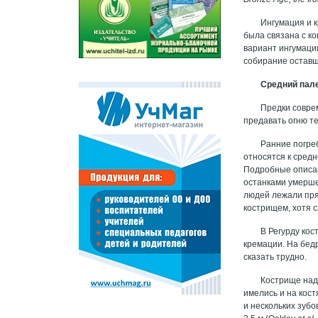
Ингумация и к
была связана с к
вариант ингумаци
собирание оставш
Средний пал
Предки соврем
предавать огню т
Ранние погре
относятся к средн
Подробные описан
останками умерше
людей лежали пря
кострищем, хотя с
В Регурду ко
кремации. На бедр
сказать трудно.
Кострище над
имелись и на кос
и нескольких зубо