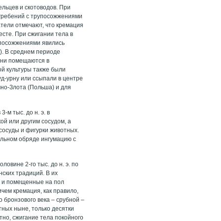
льцев и скотоводов. При
огребений с трупосожжениями
атели отмечают, что кремация
есте. При сжигании тела в
упосожжениями явились
). В среднем периоде
они помещаются в
ой культуры также были
уд-урну или ссыпали в центре
мно-Злота (Польша) и для
м тыс. до н. э. в
ой или другим сосудом, а
 сосуды и фигурки животных.
бальном обряде ингумацию с
овине 2-го тыс. до н. э. по
нских традиций. В их
е и помещенные на пол
чем кремация, как правило,
 бронзового века – срубной –
тных ныне, только десятки
но, сжигание тела покойного