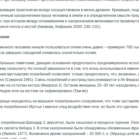
ремация практически всегда сосуществовали в жизни древних. Кремация, под
онечным захоронением праха человека в земле и в определенном смысле пре
и, при котором между оплакиванием и захоронением вклинивается промежуточ
ихся пепла и костей (Акимова, Кифишин 2000: 230–231).
еолит
енного человека начали пользоваться огнем очень давно – примерно 700 тыс
ела умерших сородичей появилась значительно позже.
бальные памятники, дающие основания предполагать преднамеренное исполь
ему палеолиту. Но полной уверенности в том, что огонь использовался именно
ия мустьерских погребений позволяют только предполагать, что, возможно, о
го (Смирнов 1991). Связь погребений и кострищ прослеживается в Ля Ферраси
мо на остатках костра (Ферраси 2). Останки женщины 25–30 лет находились
ледов огня на костяке не зафиксировано (Там же).
стрище находилось на вершине погребального сооружения, что тоже заставля
е погребенного Мустье I имелся след воздействия огня, но было это сделан
 погребенным Шанидар 2, вероятно, было засыпано в процессе горения. Пе
тях скелета Кебара 3. В этом захоронении были обнаружены обожженные фра
в (Stekelis 1977). Возможное время захоронений – 35 300 л. н. Образцы угля 