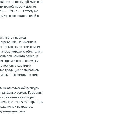
ребение 11 (пожилой мужчина)
нных поблизости друг от
, – 6290 л. н. К этому же
-рыболовов-собирателей в
я и в этот период
погребений. Но именно в
но повышать ее, тем самым
 знаем, керамику обжигали и
чавшиеся намного ранее, в
иг керамической посуды и
зготовление керамики
рные традиции развивались
 моды, то кремация в ходе
и неолитической культуры
го-западных земель Германии
упосожжений в некоторых
риближается к 50 %. При этом
 различных возрастов.
ну могильной ямы.