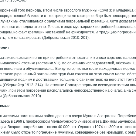
1975: 136–140).
оронений того периода, в том числе взрослого мужчины (Схул 3) и младенца 
осредственной близости от кострищ или же костер вообще был непосредстве
случаях мы сталкиваемся с зачатками погребальной кремации. Хотя доказател
тел, все же недостаточно. То есть в ряде мустьерских погребений выявлена 
трищем, но факт кремации как таковой не фиксируется. И традицию погребени
ть, чем констатировать (Добровольская 2010: 201).
еолит
ств использования огня при погребении относится и к эпохе верхнего палеол
льмановской стоянке (Костенки VIII), по описанию исследователей, обожжен.
л неполным и обуглившимся… Ввиду того, что все кости находились в норм
тот также украшенный раковинами труп был сожжен на этом самом месте; об э
одившийся под ним и достигавший толщины 6 сантиметров; на него этот труп 
 (Обермайер 1913: 214). На стоянке Солютре первыми исследователями па
чаги, при этом погребения располагались непосредственно на очагах, а на 
я (Добровольская 2010).
ралия
итическими памятниками район древнего озера Мунго в Австралии. Погребение
здесь в 1969 г. профессором Мельбурнского университета Джимом Баулером.
ии. Возраст погребения – около 40 000 лет. Однако в 1974 г. в 300 м от женск
ых ему, было открыто погребение мужчины, совершенное без кремации, с об