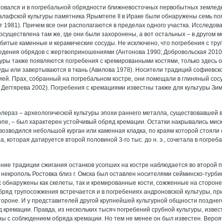
зовался и в погребальной обрядности ближневосточных первобытных земледе
халафской культуры памятника Ярымтепе II в Ираке были обнаружены семь п
т 1981). Причем все они располагаются в пределах одного участка. Исследов
осуществлена там же, где они были захоронены, а вот остальных – в другом м
збитые каменные и керамические сосуды. Не исключено, что погребения с тр
едения обрядов с жертвоприношениями (Антонова 1990; Добровольская 2010
туры также появляются погребения с кремированными костями, только здесь 
уды или завертываются в ткань (Авилова 1978). Носители традиций софиевск
ией. Прах, собранный на погребальном костре, они помещали в глиняный сос
 Дегтярева 2002). Погребения с кремациями известны также для культуры Зи
лераз – археологической культуры эпохи раннего металла, существовавшей в 3-
пе, – был характерен устойчивый обряд кремации. Остатки накрывались миск
возводился небольшой курган или каменная кладка, по краям которой стояли
а, которая датируется второй половиной 3-го тыс. до н. э., сочетала в погре
ие традиции сжигания останков усопших на костре наблюдается во второй пол
, некрополь Ростовка близ г. Омска был оставлен носителями сейминско-турби
х обнаружены как скелеты, так и кремированные кости, сожженные на сторон
бряд трупосожжения встречается и в погребениях андроновской культуры, при
тороне. И у представителей другой крупнейшей культурной общности позднего
 кремации. Правда, из нескольких тысяч погребений срубной культуры, извес
ы с соблюдением обряда кремации. Но тем не менее он был известен. Вероят