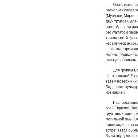
Огонь исполь
раскопках слоев 
(Мунчаев, Мерпер
двух трупов была 
огонь бросали ра
результатом пров
трипольской куль
керамические сос
знакомы с кремац
могилы (Рындина,
культуры Волынь.
Для группы Бо
Центральной Евро
затем поверх них 
Баденская культур
кремацией.
Распространен
всей Евразии. Так
грунтовых могила
могильной ямы. О
происходила на с
встречается обряд
были осуществлен