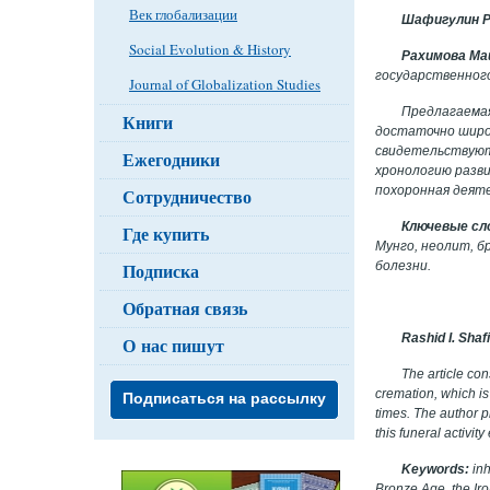
Век глобализации
Шафигулин 
Social Evolution & History
Рахимова Ма
государственног
Journal of Globalization Studies
Предлагаемая
Книги
достаточно широк
свидетельствуют,
Ежегодники
хронологию разви
похоронная деят
Сотрудничество
Ключевые сл
Где купить
Мунго, неолит, б
болезни.
Подписка
Обратная связь
Rashid I. Shaf
О нас пишут
The article con
cremation, which is
Подписаться на рассылку
times. The author 
this funeral activi
Keywords
:
inh
Bronze Age, the Ir