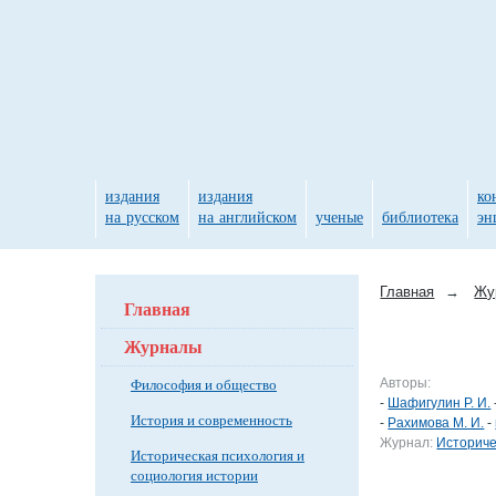
издания
издания
ко
на русском
на английском
ученые
библиотека
эн
Главная
→
Жу
Главная
Журналы
Философия и общество
Авторы:
-
Шафигулин Р. И.
История и современность
-
Рахимова М. И.
-
Журнал:
Историче
Историческая психология и
социология истории