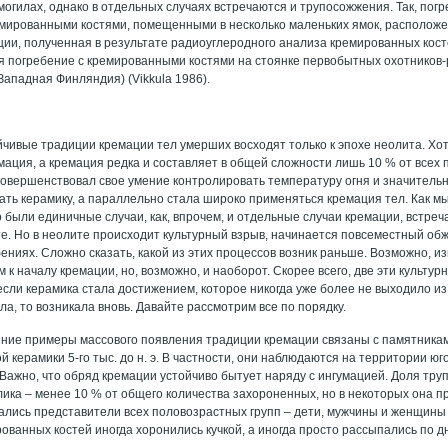
могилах, однако в отдельных случаях встречаются и трупосожжения. Так, пог
мированными костями, помещенными в несколько маленьких ямок, расположе
ции, полученная в результате радиоуглеродного анализа кремированных костей
я погребение с кремированными костями на стоянке первобытных охотников
Западная Финляндия) (Vikkula 1986).
йчивые традиции кремации тел умерших восходят только к эпохе неолита. Хот
мация, а кремация редка и составляет в общей сложности лишь 10 % от всех 
совершенствовал свое умение контролировать температуру огня и значитель
ать керамику, а параллельно стала широко применяться кремация тел. Как мы
о были единичные случаи, как, впрочем, и отдельные случаи кремации, встре
е. Но в неолите происходит культурный взрыв, начинается повсеместный обж
ениях. Сложно сказать, какой из этих процессов возник раньше. Возможно, и
 к началу кремации, но, возможно, и наоборот. Скорее всего, две эти культу
если керамика стала достижением, которое никогда уже более не выходило из
ла, то возникала вновь. Давайте рассмотрим все по порядку.
ние примеры массового появления традиции кремации связаны с памятникам
 керамики 5-го тыс. до н. э. В частности, они наблюдаются на территории ю
. Важно, что обряд кремации устойчиво бытует наряду с ингумацией. Доля тр
лика – менее 10 % от общего количества захороненных, но в некоторых она п
ались представители всех половозрастных групп – дети, мужчины и женщины
ованных костей иногда хоронились кучкой, а иногда просто рассыпались по д