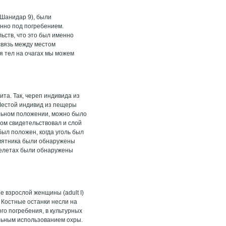
(Шанидар 9), были
нно под погребением.
ьств, что это был именно
связь между местом
я тел на очагах мы можем
ита. Так, череп индивида из
 Шестой индивид из пещеры
альном положении, можно было
том свидетельствовал и слой
был положен, когда уголь был
мятника были обнаружены
скелетах были обнаружены
 взрослой женщины (аdult I)
 Костные останки несли на
ого погребения, в культурных
ильным использованием охры.