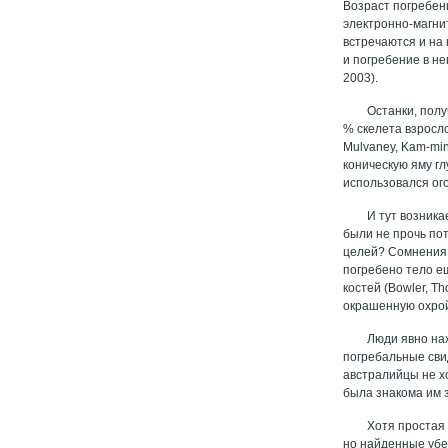
Возраст погребен
электронно-магнит
встречаются и на 
и погребение в не
2003).
Останки, пол
% скелета взросл
Mulvaney, Kam-min
коническую яму гл
использовался ого
И тут возника
были не прочь пот
целей? Сомнения 
погребено тело ещ
костей (Bowler, 
окрашенную охрой
Люди явно нах
погребальные сви
австралийцы не х
была знакома им 
Хотя простая 
но найденные убе