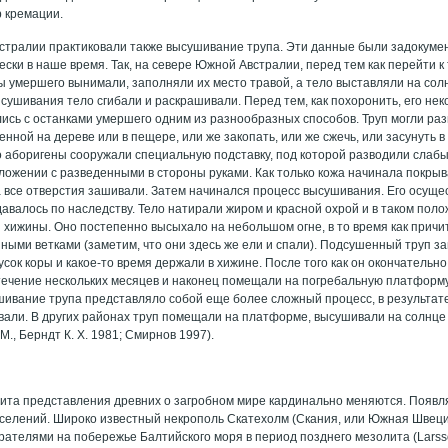
 кремации.
стралии практиковали также высушивание трупа. Эти данные были задокуме
ически в наше время. Так, на севере Южной Австралии, перед тем как перейти к
ы умершего вынимали, заполняли их место травой, а тело выставляли на со
сушивания тело сгибали и раскрашивали. Перед тем, как похоронить, его неко
лись с останками умершего одним из разнообразных способов. Труп могли раз
нной на дереве или в пещере, или же закопать, или же сжечь, или засунуть 
о аборигены сооружали специальную подставку, под которой разводили слабыи
оложении с разведенными в стороны руками. Как только кожа начинала покрыв
а все отверстия зашивали. Затем начинался процесс высушивания. Его осущ
авалось по наследству. Тело натирали жиром и красной охрой и в таком по
и хижины. Оно постепенно высыхало на небольшом огне, в то время как прич
ными ветками (заметим, что они здесь же ели и спали). Подсушенный труп з
усок коры и какое-то время держали в хижине. После того как он окончательн
течение нескольких месяцев и наконец помещали на погребальную платформу р
шивание трупа представляло собой еще более сложный процесс, в результат
вали. В других районах труп помещали на платформе, высушивали на солнце 
М., Берндт К. Х. 1981; Смирнов 1997).
лита представления древних о загробном мире кардинально меняются. Появл
селений. Широко известный некрополь Скатехолм (Скания, или Южная Швеци
ателями на побережье Балтийского моря в период позднего мезолита (Larsso