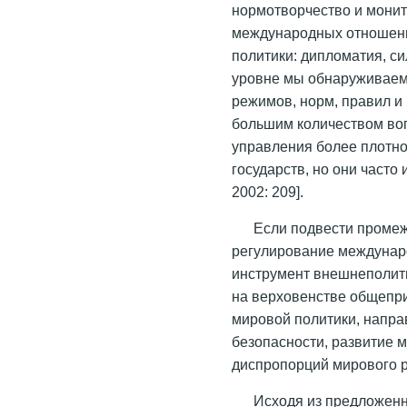
нормотворчество и монит
международных отношен
политики: дипломатия, с
уровне мы обнаруживаем
режимов, норм, правил и
большим количеством воп
управления более плотн
государств, но они част
2002: 209].
Если подвести промеж
регулирование междунар
инструмент внешнеполит
на верховенстве общепри
мировой политики, напра
безопасности, развитие 
диспропорций мирового р
Исходя из предложенн