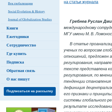
на статьи журнала
Век глобализации
Social Evolution & History
Journal of Globalization Studies
Гребнев Руслан Дм
Книги
международному сотруд
МГУ имени М. В. Ломонос
Ежегодники
В статье проанализи
Сотрудничество
ученых по вопросам гло
Где купить
отношений, предложен а
Подписка
регулирования, направле
тексте представлена ко
Обратная связь
регулирования, по мнен
О нас пишут
тенденции становления
дефиниция децентрализо
Подписаться на рассылку
его признаки и принципы
системы глобального ре
результате исследовани