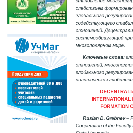
становление многополя
следствием формирован
глобального регулирова
содействующего стабил
отношений. Децентрали
системообразующий прин
многополярном мире.
Ключевые слова:
гло
отношений, многополяр
глобального регулирован
политическая глобалист
DECENTRALIZ
INTERNATIONAL 
FORMATION 
Ruslan D. Grebnev
– P
Cooperation of the Facult
State University.