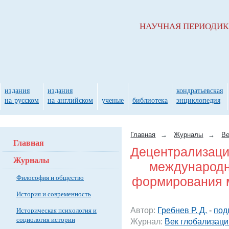
НАУЧНАЯ ПЕРИОДИ
издания
издания
кондратьевская
на русском
на английском
ученые
библиотека
энциклопедия
Главная
→
Журналы
→
Ве
Главная
Децентрализаци
Журналы
международн
Философия и общество
формирования 
История и современность
Автор:
Гребнев Р. Д.
-
под
Историческая психология и
социология истории
Журнал:
Век глобализаци