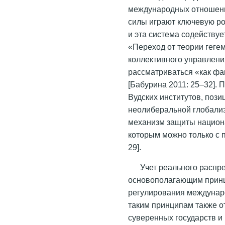
международных отношений
силы играют ключевую р
и эта система содейству
«Переход от теории геге
коллективного управлен
рассматриваться «как ф
[Бабурина 2011: 25–32].
Вудских институтов, поз
неолиберальной глобализ
механизм защиты национ
которым можно только с 
29].
Учет реального распр
основополагающим прин
регулирования междунар
таким принципам также 
суверенных государств и 