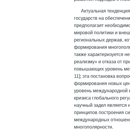
Актуальная тенденция
государств на обеспечен
предполагает необходимо
мировой политики и вне
региональных держав, ко
формирования многополя
также характеризуется н
реализму» и отказа от п
повышающих уровень межд
11]; эта постановка вопр
формирования новых цен
уровень международной к
кризиса глобального рег
научный задел является 
принципов построения с
международных отношени
многополярности.