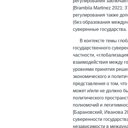
регулирования заключае
[Brambila Martinez 2021:
регулирования также до
(без образования междун
суверенные государства.
В контексте темы гло
государственного сувере
частности, «глобализац
взаимодействия между г
уровнями принятия решен
экономического и полити
представления о том, что
может и/или не должно б
политического пространс
полномочий и легитимно
[Барановский, Иванова 20
суверенности государств
независимости в междун