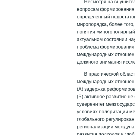
Несмотря на внушите
вопросам формирования 
определенный недостаток
миропорядка, более того
понятия «многополярный
актуальном состоянии на
проблема формирования 
международных отношени
должного внимания иссл
В практической облас
международных отношени
(А) задержка реформиров
(Б) активное развитие н
суверенитет межгосудар
условиях поляризации м
глобального регулирован
регионализации междуна
развития подходов к гло