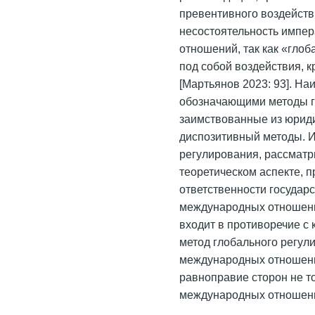
превентивного воздейств
несостоятельность импе
отношений, так как «гло
под собой воздействия, 
[Мартьянов 2023: 93]. Н
обозначающими методы г
заимствованные из юриди
диспозитивный методы. 
регулирования, рассмат
теоретическом аспекте, 
ответственности государ
международных отношени
входит в противоречие с
метод глобального регул
международных отношени
равноправие сторон не т
международных отношений