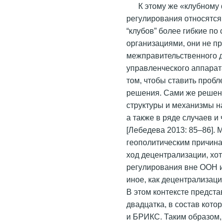
К этому же «клубному
регулирования относятся
“клубов” более гибкие п
организациями, они не п
межправительственного д
управленческого аппарата
том, чтобы ставить проб
решения. Сами же решен
структуры и механизмы н
а также в ряде случаев 
[Лебедева 2013: 85–86]. 
геополитическим причин
ход децентрализации, хо
регулирования вне ООН и
иное, как децентрализац
В этом контексте предст
двадцатка, в состав кото
и БРИКС. Таким образом