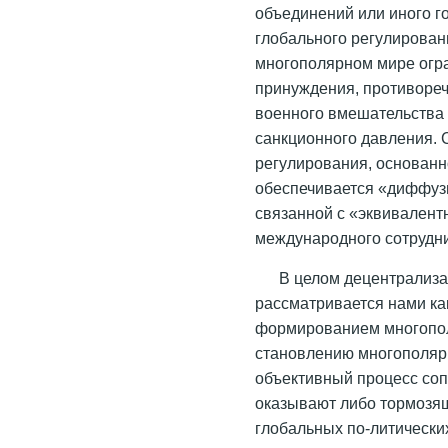
объединений или иного г
глобального регулирова
многополярном мире огр
принуждения, противореч
военного вмешательства 
санкционного давления. 
регулирования, основанн
обеспечивается «диффуз
связанной с «эквивалент
международного сотруднич
В целом децентрализа
рассматривается нами ка
формированием многопо
становлению многополяр
объективный процесс со
оказывают либо тормозя
глобальных по-литических