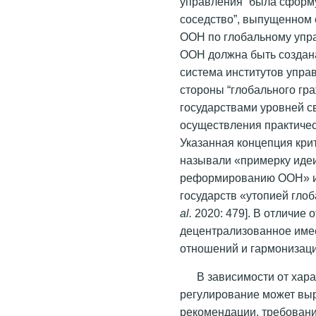
управления” была сформ
соседство”, выпущенном е
ООН по глобальному упра
ООН должна быть создан
система институтов упра
стороны “глобального гр
государствами уровней с
осуществления практичес
Указанная концепция кр
называли «примерку идеи
реформированию ООН» и 
государств «утопией гло
al
.
2020: 479]. В отличие 
децентрализованное име
отношений и гармонизаци
В зависимости от хар
регулирование может вы
рекомендации, требовани