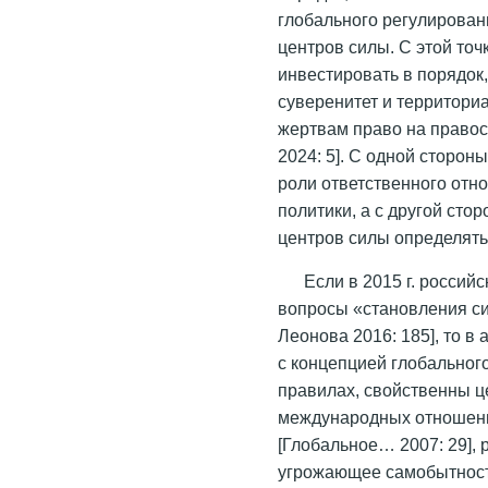
глобального регулирован
центров силы. С этой точ
инвестировать в порядок
суверенитет и территори
жертвам право на право
2024: 5]. С одной сторон
роли ответственного от
политики, а с другой ст
центров силы определять
Если в 2015 г. росси
вопросы «становления си
Леонова 2016: 185], то в
с концепцией глобальног
правилах, свойственны ц
международных отношени
[Глобальное… 2007: 29], 
угрожающее самобытност