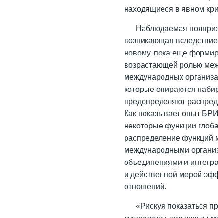
находящиеся в явном криз
Наблюдаемая поляриз
возникающая вследствие 
новому, пока еще формир
возрастающей ролью меж
международных организац
которые опираются наби
предопределяют распред
Как показывает опыт Б
некоторые функции глоб
распределение функций 
международными органи
объединениями и интегр
и действенной мерой эф
отношений.
«Рискуя показаться пр
существуют две школы м