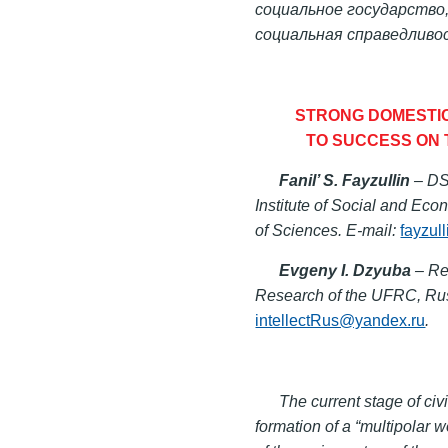
социальное государство,
социальная справедливо
STRONG DOMESTIC
TO SUCCESS ON 
Fanil’ S. Fayzullin
– DSc
Institute of Social and E
of Sciences. E-mail:
fayzul
Evgeny I. Dzyuba
– Res
Research of the UFRC, Rus
intellectRus@yandex.ru
.
The current stage of civ
formation of a “multipolar w