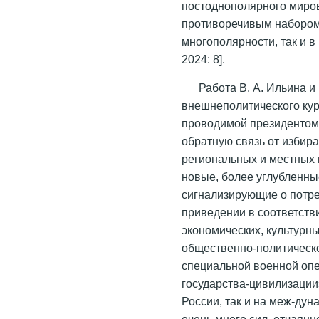
постоднополярного миров
противоречивым набором 
многополярности, так и 
2024: 8].
Работа В. А. Ильина и
внешнеполитического кур
проводимой президентом Р
обратную связь от избир
региональных и местных 
новые, более углубленны
сигнализирующие о потре
приведении в соответств
экономических, культурн
общественно-политическо
cпециальной военной опе
государства-цивилизации»
России, так и на меж-ду
очень много сил, отчаян