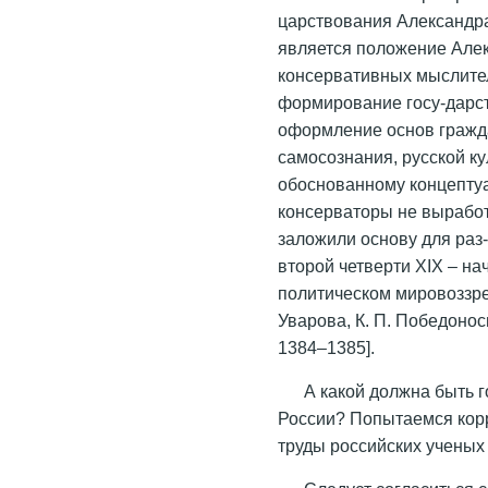
царствования Александр
является положение Але
консервативных мыслите
формирование госу-дарст
оформление основ гражд
самосознания, русской ку
обоснованному концептуа
консерваторы не выработ
заложили основу для раз
второй четверти XIX – н
политическом мировоззре
Уварова, К. П. Победонос
1384–1385].
А какой должна быть 
России? Попытаемся корр
труды российских ученых