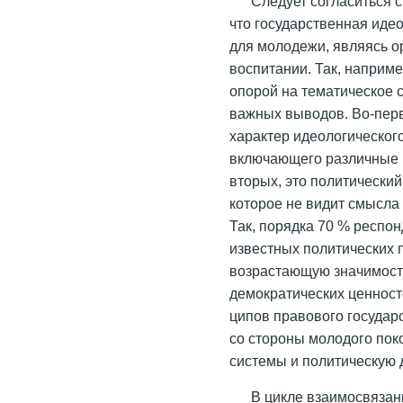
Следует согласиться 
что государственная идео
для молодежи, являясь 
воспитании. Так, например
опорой на тематическое 
важных выводов. Во-пер
характер идеологического
включающего различные 
вторых, это политический
которое не видит смысла
Так, порядка 70 % респо
известных политических п
возрастающую значимост
демократических ценност
ципов правового государс
со стороны молодого по
системы и политическую 
В цикле взаимосвязан