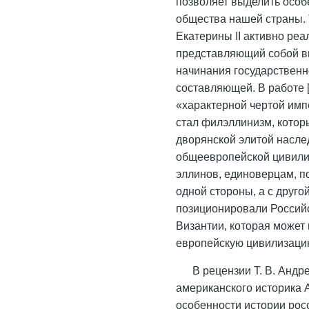
позволяет выделить особ
общества нашей страны. 
Екатерины II активно реа
представляющий собой в
начинания государственн
составляющей. В работе [
«характерной чертой имп
стал филэллинизм, котор
дворянской элитой насле
общеевропейской цивилиз
эллинов, единоверцам, п
одной стороны, а с друго
позиционировали Россий
Византии, которая может
европейскую цивилизаци
В рецензии Т. В. Андр
американского историка 
особенности истории рос