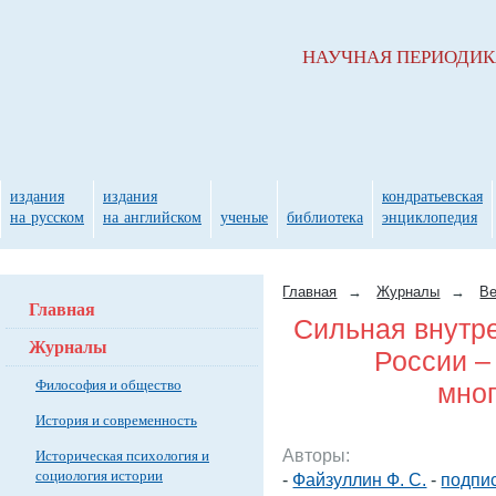
НАУЧНАЯ ПЕРИОДИ
издания
издания
кондратьевская
на русском
на английском
ученые
библиотека
энциклопедия
Главная
→
Журналы
→
Ве
Главная
Сильная внутр
Журналы
России – 
Философия и общество
мно
История и современность
Авторы:
Историческая психология и
социология истории
-
Файзуллин Ф. С.
-
подпис