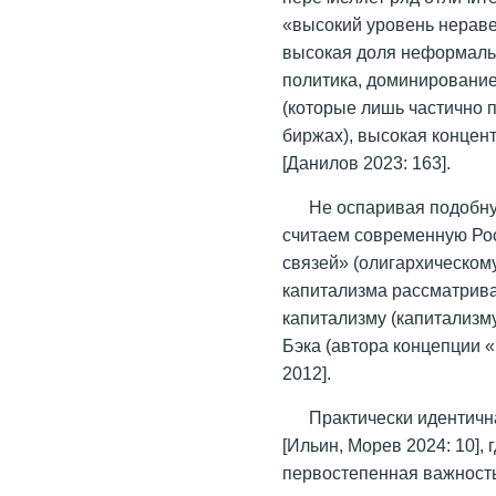
«высокий уровень нераве
высокая доля неформаль
политика, доминирование
(которые лишь частично
биржах), высокая концен
[Данилов 2023: 163].
Не оспаривая подобну
считаем современную Рос
связей» (олигархическому
капитализма рассматрива
капитализму (капитализму
Бэка (автора концепции 
2012].
Практически идентичн
[Ильин, Морев 2024: 10],
первостепенная важность