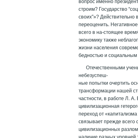
вопрос именно президент
строим? Государство “со
своих”»? Действительно в
переоценить. Негативное
всего в на-стоящее врем
экономику также неблаго
жизни населения совреме
бедностью и социальным
Отечественными учен
небезуспеш-
ные попытки очертить ос
трансформации нашей стр
частности, в работе Л. А
цивилизационная гетерог
переход от «капитализма
связывает прежде всего 
цивилизационных разломо
наличие разных уровней 