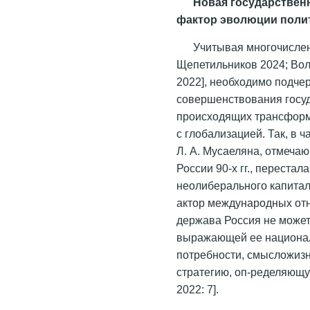
Новая государственн
фактор эволюции поли
Учитывая многочислен
Щепетильников 2024; Вол
2022], необходимо подче
совершенствования госуд
происходящих трансформ
с глобализацией. Так, в 
Л. А. Мусаеляна, отмечаю
России 90-х гг., переста
неолиберального капита
актор международных отн
держава Россия не может
выражающей ее национа
потребности, смысложиз
стратегию, оп-ределяющу
2022: 7].