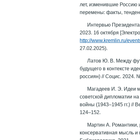
лет, изменившие Россию 
перемены: факты, тенденц
Интервью Президента 
2023. 16 октября [Электр
http://www.kremlin.ru/even
27.02.2025).
Латов Ю. В. Между ф
будущего в контексте ид
россиян) // Социс. 2024. 
Магадеев И. Э. Идеи 
советской дипломатии н
войны (1943–1945 гг.) //
124–152.
Мартин А. Романтики,
консервативная мысль и 