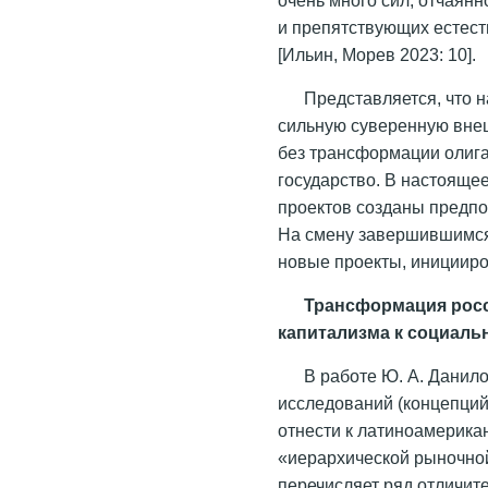
и препятствующих естес
[Ильин, Морев 2023: 10].
Представляется, что 
сильную суверенную вне
без трансформации олига
государство. В настояще
проектов созданы предпо
На смену завершившимся в
новые проекты, иницииро
Трансформация росс
капитализма к социаль
В работе Ю. А. Данил
исследований (концепций
отнести к латиноамерика
«иерархической рыночной
перечисляет ряд отличите