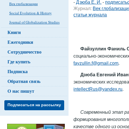
-
Дзюба Е. И.
-
подписатьс
Век глобализации
Журнал:
Век глобализаци
Social Evolution & History
статьи журнала
Journal of Globalization Studies
Книги
Ежегодники
Файзуллин Фаниль 
Сотрудничество
социально-экономических
Где купить
fayzullin.f@gmail.com
.
Подписка
Дзюба Евгений Ива
Обратная связь
экономических исследова
intellectRus@yandex.ru
.
О нас пишут
Подписаться на рассылку
Современный этап ра
формирования многополя
качестве одного из осно