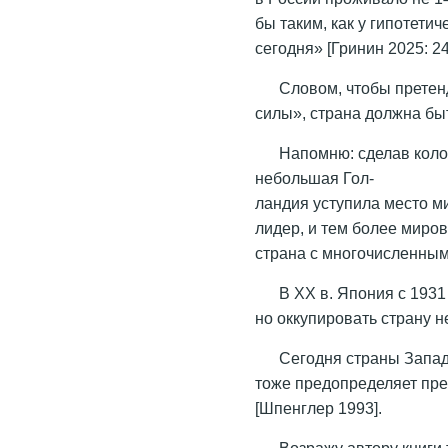
бы таким, как у гипотети
сегодня» [Гринин 2025: 24
Словом, чтобы претен
силы», страна должна бы
Напомню: сделав коло
небольшая Гол-
ландия уступила место м
лидер, и тем более миров
страна с многочисленны
В ХХ в. Япония с 1931
но оккупировать страну н
Сегодня страны Запад
тоже предопределяет пр
[Шпенглер 1993].
Возражу автору книги