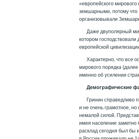
«европейского мирового 
земшарными, потому что
организовывали Земшарн
Даже двуполярный ми
котором господствовали
европейской цивилизаци
Характерно, что все 
мирового порядка (далее
именно об усилении стра
Демографические ф
Гринин справедливо 
и не очень грамотное, н
немалой силой. Представ
имея население заметно 
расклад сегодня был бы 
в России проживало не 14