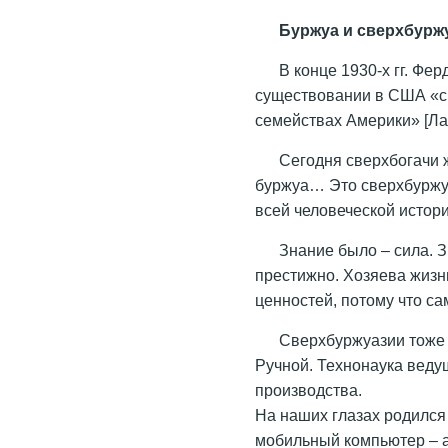
Буржуа и сверхбурж
В конце 1930-х гг. Фе
существовании в США «с
семействах Америки» [Лан
Сегодня сверхбогачи 
буржуа… Это сверхбуржуа
всей человеческой истори
Знание было – сила. З
престижно. Хозяева жизн
ценностей, потому что са
Сверхбуржуазии тоже 
Ручной. Технонаука вед
производства.
На наших глазах родился
мобильный компьютер – а