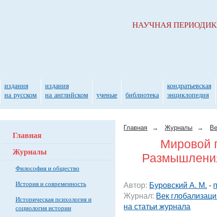
НАУЧНАЯ ПЕРИОДИ
издания
издания
кондратьевская
на русском
на английском
ученые
библиотека
энциклопедия
Главная
→
Журналы
→
Ве
Главная
Мировой п
Журналы
Размышления 
Философия и общество
История и современность
Автор:
Буровский А. М.
-
Журнал:
Век глобализаци
Историческая психология и
на статьи журнала
социология истории