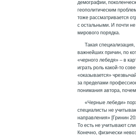
демографии, поколенческ
геополитическим проблем
тоже рассматривается от
с остальными. И почти не
мирового порядка.
Такая специализация, 
важнейших причин, по к
«черного лебедя» – в ка
играть роль какой-то сов
«оказывается» чрезвыча
за пределами профессион
понимания автора, почему
«Черные лебеди» порх
специалисты не учитыва
направления» [Гринин 202
То есть не учитывают сл
Конечно, физически нево