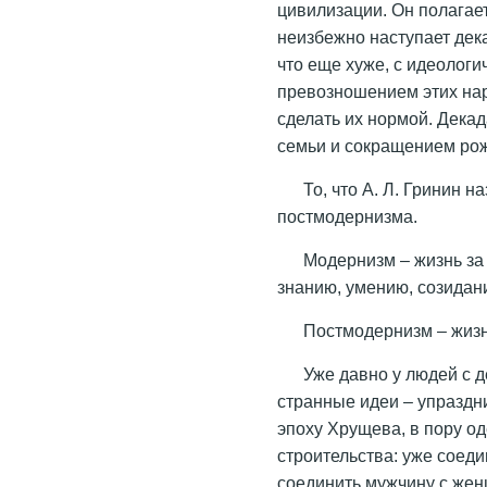
цивилизации. Он полагае
неизбежно наступает дека
что еще хуже, с идеолог
превозношением этих на
сделать их нормой. Дека
семьи и сокращением рож
То, что А. Л. Гринин 
постмодернизма.
Модернизм – жизнь за 
знанию, умению, созидан
Постмодернизм – жизнь
Уже давно у людей с 
странные идеи – упраздн
эпоху Хрущева, в пору о
строительства: уже соед
соединить мужчину с жен