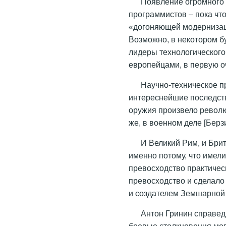
Появление огромного ч
программистов – пока что
«догоняющей модернизаци
Возможно, в некотором б
лидеры технологического
европейцами, в первую о
Научно-техническое п
интереснейшие последст
оружия произвело револю
же, в военном деле [Берз
И Великий Рим, и Бри
именно потому, что имел
превосходство практичес
превосходство и сделал
и создателем Земшарной
Антон Гринин справед
боевые столкновения мог