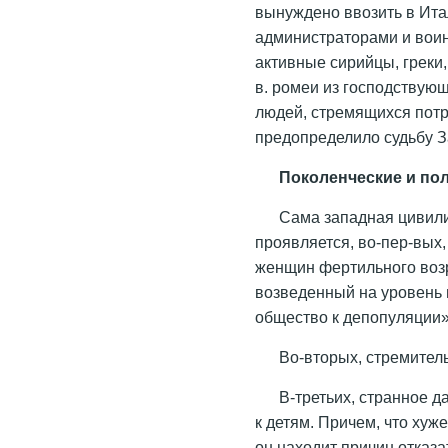
вынуждено ввозить в Ита
администраторами и вои
активные сирийцы, греки
в. ромеи из господствую
людей, стремящихся потре
предопределило судьбу 
Поколенческие и п
Сама западная цивили
проявляется, во-пер-вы
женщин фертильного возр
возведенный на уровень 
общество к депопуляции» 
Во-вторых, стремител
В-третьих, странное д
к детям. Причем, что хуж
он находит причин отказ