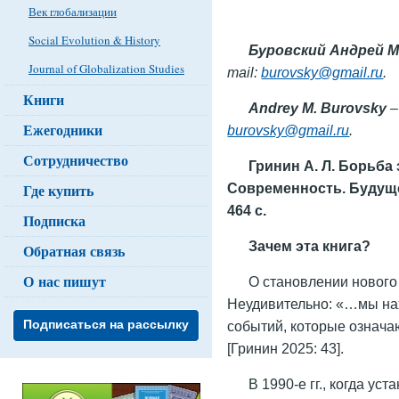
Век глобализации
Social Evolution & History
Буровский Андрей 
Journal of Globalization Studies
mail:
burovsky@gmail.ru
.
Книги
Andrey M. Burovsky
– 
Ежегодники
burovsky@gmail.ru
.
Сотрудничество
Гринин А. Л. Борьба
Современность. Будущее.
Где купить
464 с.
Подписка
Зачем эта книга?
Обратная связь
О нас пишут
О становлении нового
Неудивительно: «…мы на
Подписаться на рассылку
событий, которые означ
[Гринин 2025: 43].
В 1990-е гг., когда у