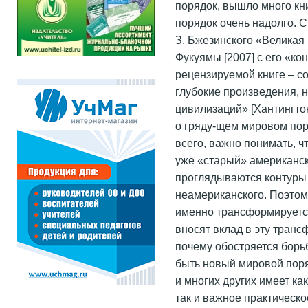
порядок, вышло много кни
порядок очень надолго. 
З. Бжезинского «Великая 
Фукуямы [2007] с его «ко
рецензируемой книге – со
глубокие произведения, 
цивилизаций» [Хантингтон
о гряду-щем мировом пор
всего, важно понимать, чт
уже «старый» американск
проглядываются контуры 
неамериканского. Поэтом
именно трансформируется
вносят вклад в эту транс
почему обостряется борь
быть новый мировой пор
и многих других имеет ка
так и важное практическо